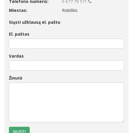
Telefono numeris:
0 677 79 571
Miestas:
Rokiškis
Siųsti užklausą el. paštu
El. paštas
Vardas
Žinutė
SIŲSTI