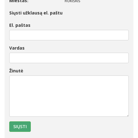
Miestas:
Rokiškis
Siųsti užklausą el. paštu
El. paštas
Vardas
Žinutė
SIŲSTI