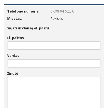
Telefono numeris:
0 698 04 622
Miestas:
Rokiškis
Siųsti užklausą el. paštu
El. paštas
Vardas
Žinutė