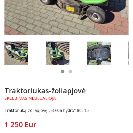
Traktoriukas-žoliapjovė
SKELBIMAS NEBEGALIOJA
Traktoriuką-žoliapjovę „Etesia hydro“ 80, 15
1 250 Eur