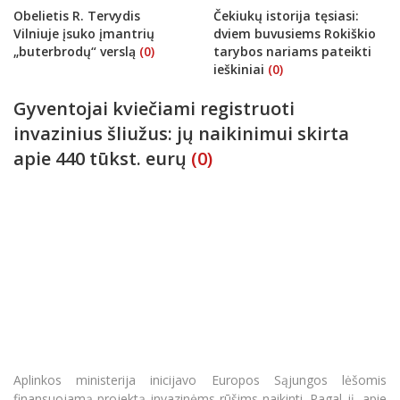
Obelietis R. Tervydis
Čekiukų istorija tęsiasi:
Vilniuje įsuko įmantrių
dviem buvusiems Rokiškio
„buterbrodų“ verslą
(0)
tarybos nariams pateikti
ieškiniai
(0)
Gyventojai kviečiami registruoti
invazinius šliužus: jų naikinimui skirta
apie 440 tūkst. eurų
(0)
Aplinkos ministerija inicijavo Europos Sąjungos lėšomis
finansuojamą projektą invazinėms rūšims naikinti. Pagal jį, apie