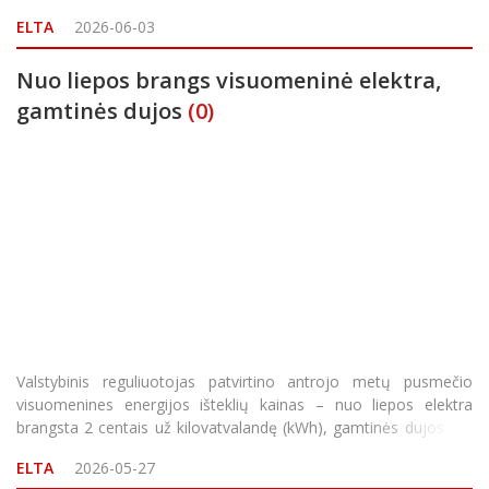
paraiškas, kaip ir anksčiau, administruos Aplinkos projektų
ELTA
2026-06-03
valdymo
Nuo liepos brangs visuomeninė elektra,
gamtinės dujos
(0)
Valstybinis reguliuotojas patvirtino antrojo metų pusmečio
visuomenines energijos išteklių kainas – nuo liepos elektra
brangsta 2 centais už kilovatvalandę (kWh), gamtinės dujos – 4
centais už kubinį metrą. Šias kainas Valstybinė energetikos
ELTA
2026-05-27
reguliavimo taryba (VERT) patvi