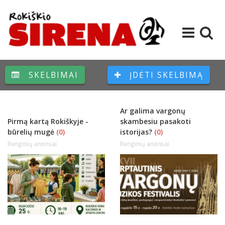
SKELBIMAI
ĮDĖTI SKELBIMĄ
Ar galima vargonų
Pirmą kartą Rokiškyje -
skambesiu pasakoti
būrelių mugė
(0)
istorijas?
(0)
Renginių anonsai
Renginių anonsai