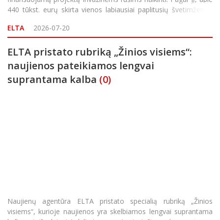
440 tūkst. eurų skirta vienos labiausiai paplitusių švetimžemių
rūšių Lietuvoje – šliužo ispaninio ariono – naikinimui. Jungt
ELTA
2026-07-20
ELTA pristato rubriką „Žinios visiems“:
naujienos pateikiamos lengvai
suprantama kalba
(0)
Naujienų agentūra ELTA pristato specialią rubriką „Žinios
visiems“, kurioje naujienos yra skelbiamos lengvai suprantama