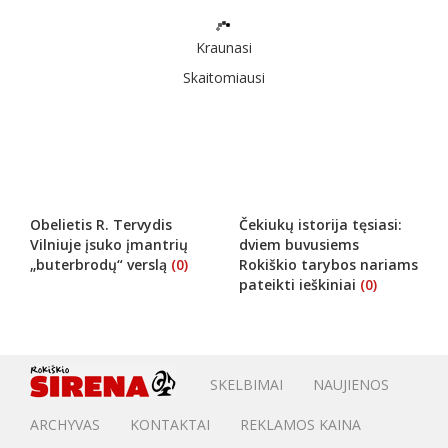
Kraunasi
„Delfi“ iniciatyva „Saugu“ lankysis Utenoje:
ar jaučiatės saugūs
(0)
Jau trečius metus iš eilės „Delfi“ iniciatyva „Saugu“ tęsia išvykas
po Lietuvą ir lanko šalies didmiesčių, miestelių, kaimų
bendruomenes norėdama išgirsti, ar gyventojai jaučiasi saugiai.
Utenoje lankysis gerai žinoma „Delfi“ žurnalist
ELTA
2026-04-29
Afrikinio kiaulių maro žemėlapis plečiasi:
tarp 22 viruso paliestų savivaldybių – ir
Rokiškio rajonas
(0)
Pirmąjį metų ketvirtį Lietuvoje fiksuotas stipriai išaugęs afrikinio
kiaulių maro (AKM) atvejų šernų populiacijoje skaičius. Iš viso
šiemet 22 savivaldybėse patvirtinti 939 užsikrėtimo šia liga
atvejai, pranešė Valstybinė maisto ir veterinarijos tarnyba