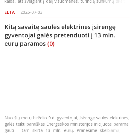
kalba, atsižvelgiant į dalį visuomenės, turinčią sunkumų skaityti
ir suprasti informaciją. Rubrikos turinys rengiamas pasitelkiant
ELTA
2026-07-03
dirbtinio intelekto įrankį ELTA E2R,
Kitą savaitę saulės elektrines įsirengę
gyventojai galės pretenduoti į 13 mln.
eurų paramos
(0)
Nuo šių metų birželio 9 d. gyventojai, įsirengę saulės elektrines,
galės teikti paraiškas Energetikos ministerijos inicijuotai paramai
gauti – tam skirta 13 mln. eurų. Pranešime skelbiama, jog