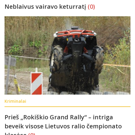
Neblaivus vairavo keturratį
(0)
Kriminalai
Prieš „Rokiškio Grand Rally“ – intriga
beveik visose Lietuvos ralio čempionato