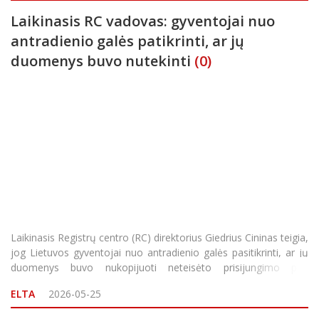
Laikinasis RC vadovas: gyventojai nuo
antradienio galės patikrinti, ar jų
duomenys buvo nutekinti
(0)
Laikinasis Registrų centro (RC) direktorius Giedrius Cininas teigia,
jog Lietuvos gyventojai nuo antradienio galės pasitikrinti, ar jų
duomenys buvo nukopijuoti neteisėto prisijungimo prie
nekilnojamojo turto (NT) registro metu. „Norėčiau atsiprašyti
ELTA
2026-05-25
žmonių dėl šio incidento. Fa