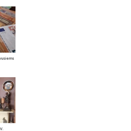
uvusiems
i
V.