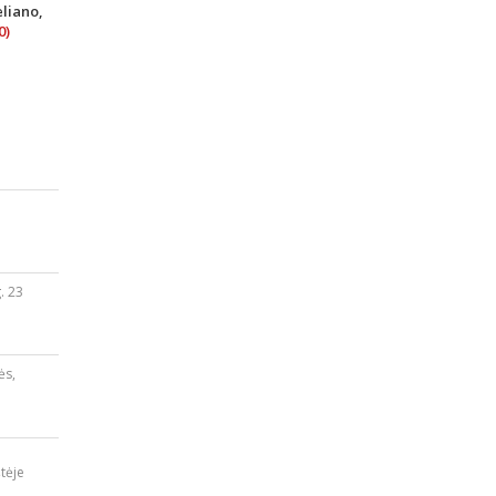
liano,
0)
. 23
ės,
tėje