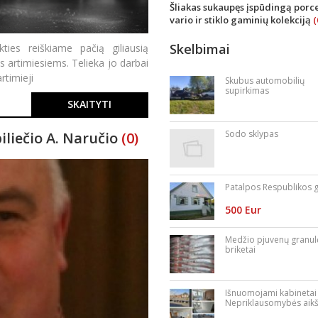
Šliakas sukaupęs įspūdingą porce
vario ir stiklo gaminių kolekciją
(
Skelbimai
ies reiškiame pačią giliausią
s artimiesiems. Telieka jo darbai
rtimieji
Skubus automobilių
supirkimas
SKAITYTI
Sodo sklypas
liečio A. Naručio
(0)
Patalpos Respublikos g
500 Eur
Medžio pjuvenų granul
briketai
Išnuomojami kabinetai
Nepriklausomybės aikš