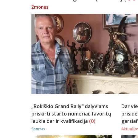
Žmonės
„Rokiškio Grand Rally“ dalyviams
Dar vie
priskirti starto numeriai: favoritų
prisidė
laukia dar ir kvalifikacija
(0)
garsiai
Sportas
Aktualijo