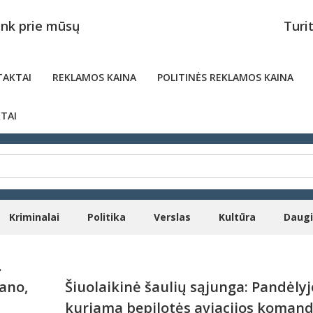
unk prie mūsų
Turi
AKTAI
REKLAMOS KAINA
POLITINĖS REKLAMOS KAINA
TAI
Kriminalai
Politika
Verslas
Kultūra
Daug
.
ano,
Šiuolaikinė šaulių sąjunga: Pandėlyj
kuriama bepilotės aviacijos koman