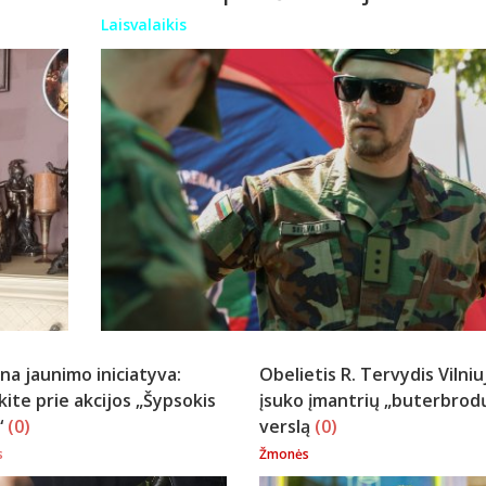
Laisvalaikis
na jaunimo iniciatyva:
Obelietis R. Tervydis Vilniu
kite prie akcijos „Šypsokis
įsuko įmantrių „buterbrod
“
(0)
verslą
(0)
s
Žmonės