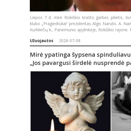
Liepos 7 d. mirė Rokiškio krašto garbės pilietis, bu
klubo „Pragiedruliai“ prezidentas Algis Narutis. A. Na
Kurkliečių k., Panemunio apylinkėje, Rokiškio rajone.
Užuojautos
2026-07-08
Mirė ypatinga šypsena spinduliavu
„Jos pavargusi širdelė nusprendė pai