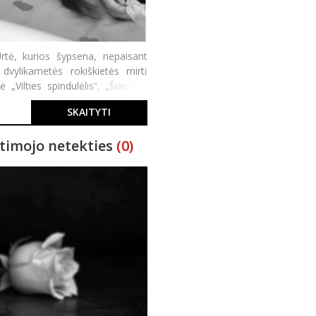
Urtė, kurios šypsena, nepaisant
 dvylikametės rokiškietės mirtį
Vilties spindulėlis“. „Šiandien
SKAITYTI
timojo netekties
(0)