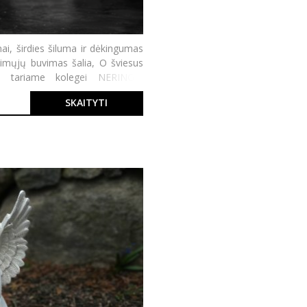
mai, širdies šiluma ir dėkingumas
timųjų buvimas šalia, O šviesus
us tariame kolegei NERINGAI
SKAITYTI