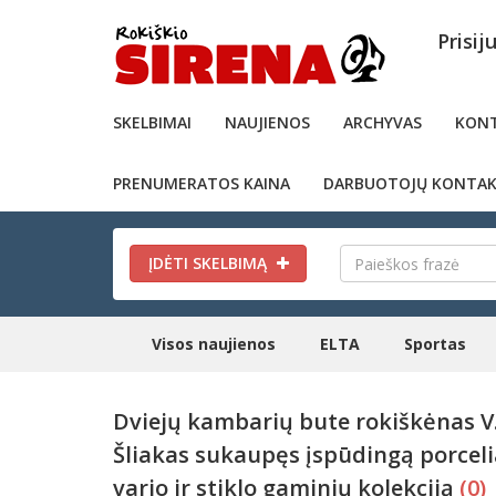
Prisij
SKELBIMAI
NAUJIENOS
ARCHYVAS
KONT
PRENUMERATOS KAINA
DARBUOTOJŲ KONTAK
ĮDĖTI SKELBIMĄ
Visos naujienos
ELTA
Sportas
Dviejų kambarių bute rokiškėnas V
Šliakas sukaupęs įspūdingą porceli
vario ir stiklo gaminių kolekciją
(0)