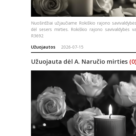
Nuoširdžiai užjaučiame Rokiškio rajono savivaldyb
dėl sesers mirties. Rokiškio rajono savivaldybės va
R3692
Užuojautos
2026-07-15
Užuojauta dėl A. Naručio mirties
(0