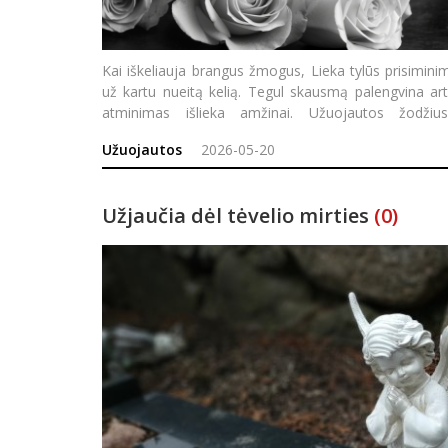
Kai iškeliauja brangus žmogus, Lieka tylūs prisimini
už kartu nueitą kelią. Tegul skausmą palengvina ar
atminimas išlieka amžinai. Užuojautos žodži
ARMONAVIČI
Užuojautos
2026-05-20
Užjaučia dėl tėvelio mirties
(0)