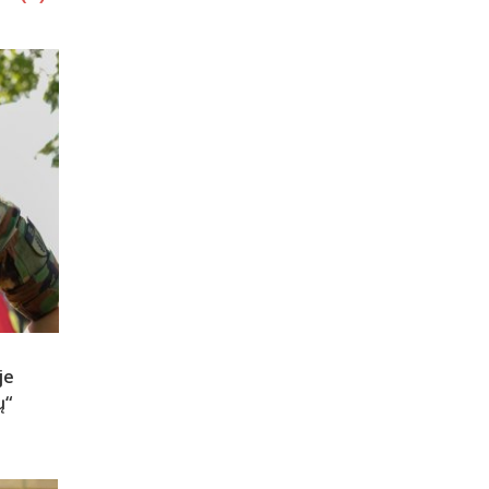
je
ų“