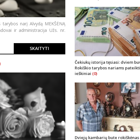
ės tarybos narį Alvydą MEKŠĖNĄ
dovai ir administracija Užs. nr.
SKAITYTI
)
Čekiukų istorija tęsiasi: dviem b
Rokiškio tarybos nariams pateikt
ieškiniai
(0)
Dviejų kambarių bute rokiškėnas 