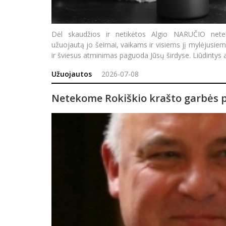
Dėl skaudžios ir netikėtos Algio NARUČIO netekt
užuojautą jo šeimai, vaikams ir visiems jį mylėjusiem
ir šviesus atminimas paguoda Jūsų širdyse. Liūdintys a
Užuojautos
2026-07-08
Netekome Rokiškio krašto garbės pi