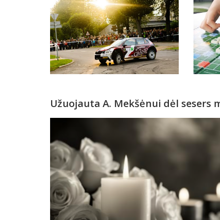
Užuojauta A. Mekšėnui dėl sesers m