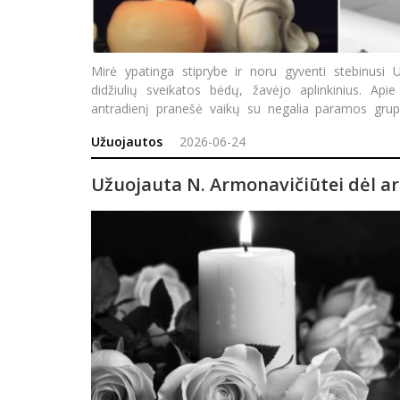
Mirė ypatinga stiprybe ir noru gyventi stebinusi 
didžiulių sveikatos bėdų, žavėjo aplinkinius. Apie
antradienį pranešė vaikų su negalia paramos grupė „
mūsų S
Užuojautos
2026-06-24
Užuojauta N. Armonavičiūtei dėl ar