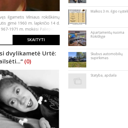
Malkos 3 m. ilgio rąstel
vęs ilgametis Vilniaus rokiškėnų
rutis gimė 1960 m. lapkričio 14 d.
 1967-1971 m. mokėsi Paliepio p
Apartamentų nuoma
Rokiškyje
SKAITYTI
si dvylikametė Urtė:
Skubus automobilių
supirkimas
lsėti...“
(0)
Statyba, apdaila