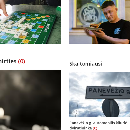
irties
(0)
Skaitomiausi
Panevėžio g. automobilis kliudė
dviratininkę
(0)