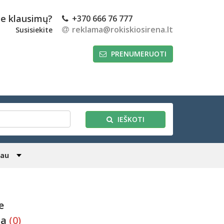
te klausimų?
+370 666 76 777
reklama@rokiskiosirena.lt
Susisiekite
PRENUMERUOTI
IEŠKOTI
iau
e
da
(0)