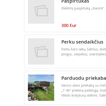
Paspirtukas
Elektrinį paspirtuką „Xiaomi“
300 Eur
Perku sendaikčius
Perku karo laikų šalmus, dur
pinigus, varpelius, svarstykles.
Parduodu priekab
Vienos ašies priekabą su meta
„T-40“ priekinę padangą, maž
Mėšlo kratytuvą dalimis. Gali
Vieta - Čedasai.
Kainas siūlykite savo