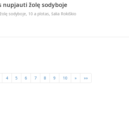
 nupjauti žolę sodyboje
olę sodyboje, 10 a plotas, šalia Rokiškio
4
5
6
7
8
9
10
»
»»