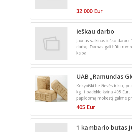
32 000 Eur
Ieškau darbo
Jaunas vaikinas ieško darbo. 
darbų. Darbas gali būti trump
kalba
UAB „Ramundas GM
Kokybiški be žievės ir kitų 
kg, 1 padėklo kaina 405 Eur.
papildomą mokestį galime prist
405 Eur
1 kambario butas 