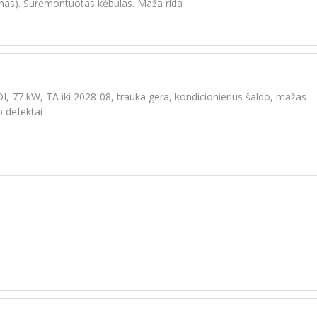
mas). Suremontuotas kėbulas. Maža rida
DI, 77 kW, TA iki 2028-08, trauka gera, kondicionierius šaldo, mažas
o defektai