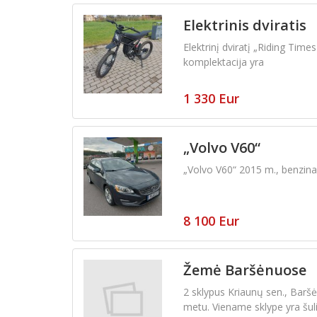
Elektrinis dviratis
Elektrinį dviratį „Riding Times
komplektacija yra
1 330 Eur
„Volvo V60“
„Volvo V60“ 2015 m., benzina
8 100 Eur
Žemė Baršėnuose
2 sklypus Kriaunų sen., Baršė
metu. Viename sklype yra šuli