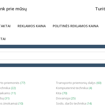
unk prie mūsų
Turi
AKTAI
REKLAMOS KAINA
POLITINĖS REKLAMOS KAINA
TAI
rto priemonės
(77)
Transporto priemonių dalys
(60)
technika
(22)
Kompiuterinė technika
(4)
vaikams
(11)
Kita
(70)
rbą
(31)
Dovanoja
(25)
os (mokama)
(10)
Sodo, daržo technika
(14)