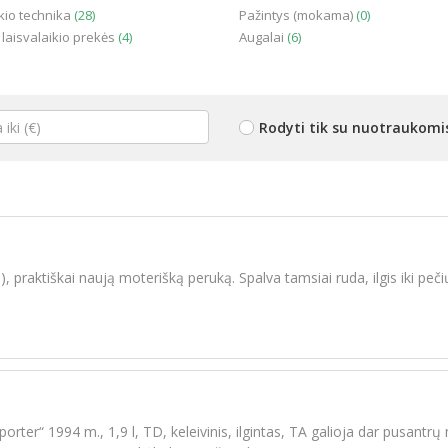
io technika
(28)
Pažintys (mokama)
(0)
 laisvalaikio prekės
(4)
Augalai
(6)
Rodyti tik su nuotraukomi
 praktiškai naują moterišką peruką. Spalva tamsiai ruda, ilgis iki peči
ter“ 1994 m., 1,9 l, TD, keleivinis, ilgintas, TA galioja dar pusantrų