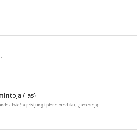
ur
intoja (-as)
andos kviečia prisijungti pieno produktų gamintoją