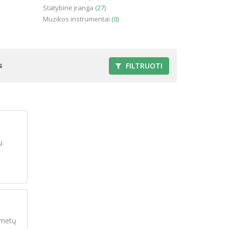
Statybinė įranga
(27)
Muzikos instrumentai
(0)
s
FILTRUOTI
ų.
 metų