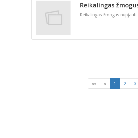
Reikalingas žmogus
Reikalingas žmogus nupjauti ž
««
«
1
2
3