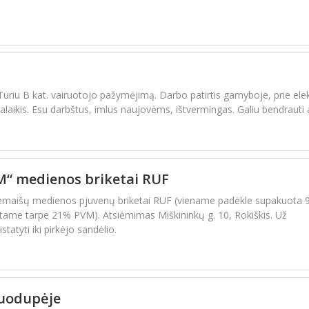
Turiu B kat. vairuotojo pažymėjimą. Darbo patirtis gamyboje, prie ele
alaikis. Esu darbštus, imlus naujovėms, ištvermingas. Galiu bendrauti
“ medienos briketai RUF
priemaišų medienos pjuvenų briketai RUF (viename padėkle supakuota 
, tame tarpe 21% PVM). Atsiėmimas Miškininkų g. 10, Rokiškis. Už
atyti iki pirkėjo sandėlio.
Juodupėje