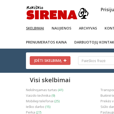
Prisij
SKELBIMAI
NAUJIENOS
ARCHYVAS
KONT
PRENUMERATOS KAINA
DARBUOTOJŲ KONTAK
ĮDĖTI SKELBIMĄ
Visi skelbimai
Nekilnojamas turtas
(41)
Transpo
Vaizdo technika
(9)
Buitinė 
Mobilieji telefonai
(25)
Prekės 
Ieško darbo
(15)
Siūlo da
Perka
(27)
Paslaug