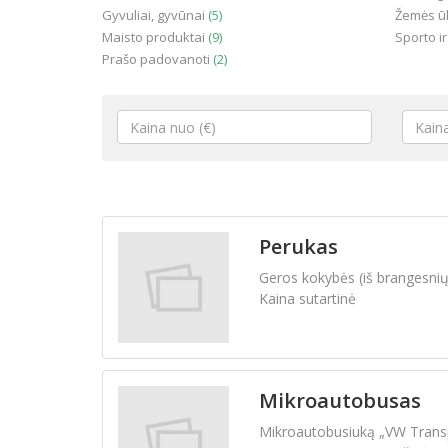
Gyvuliai, gyvūnai
(5)
Žemės ūk
Maisto produktai
(9)
Sporto ir
Prašo padovanoti
(2)
Perukas
Geros kokybės (iš brangesnių),
Kaina sutartinė
Mikroautobusas
Mikroautobusiuką „VW Transpor