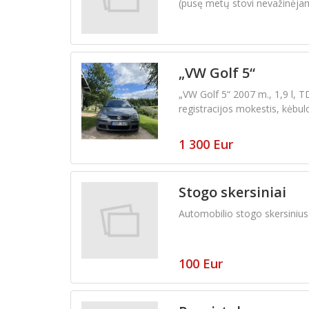
(pusę metų stovi nevažinėja
„VW Golf 5“
„VW Golf 5“ 2007 m., 1,9 l, T
registracijos mokestis, kėbul
1 300 Eur
Stogo skersiniai
Automobilio stogo skersinius
100 Eur