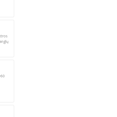
ktros
 anglų
960