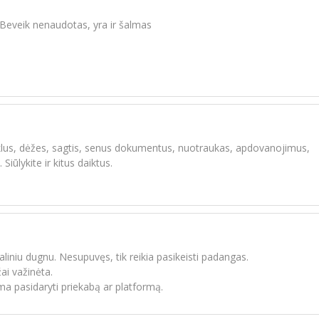
. Beveik nenaudotas, yra ir šalmas
klus, dėžes, sagtis, senus dokumentus, nuotraukas, apdovanojimus,
 Siūlykite ir kitus daiktus.
a
liniu dugnu. Nesupuvęs, tik reikia pasikeisti padangas.
ai važinėta.
ma pasidaryti priekabą ar platformą.