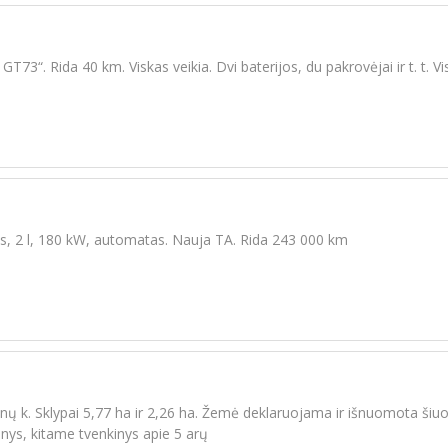
 GT73“. Rida 40 km. Viskas veikia. Dvi baterijos, du pakrovėjai ir t. t. Vi
s, 2 l, 180 kW, automatas. Nauja TA. Rida 243 000 km
nų k. Sklypai 5,77 ha ir 2,26 ha. Žemė deklaruojama ir išnuomota šiu
nys, kitame tvenkinys apie 5 arų