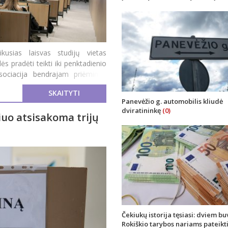
kusias laisvas studijų vietas
ės pradėti teikti iki penktadienio
sociacija bendrajam priėmimui
SKAITYTI
Panevėžio g. automobilis kliudė
dviratininkę
(0)
iuo atsisakoma trijų
Čekiukų istorija tęsiasi: dviem b
Rokiškio tarybos nariams pateikt