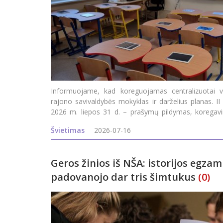
Informuojame, kad koreguojamas centralizuotai v
rajono savivaldybės mokyklas ir darželius planas. II
2026 m. liepos 31 d. – prašymų pildymas, koregavi
2026 m. rugpjūčio 5 d. – e
Švietimas
2026-07-16
Geros žinios iš NŠA: istorijos egzam
padovanojo dar tris šimtukus
(0)