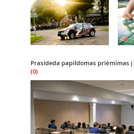
Prasideda papildomas priėmimas į
(0)