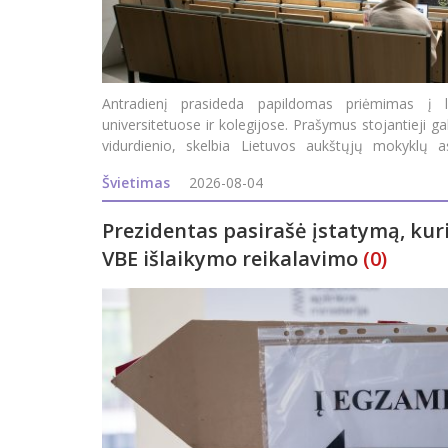
Antradienį prasideda papildomas priėmimas į li
universitetuose ir kolegijose. Prašymus stojantieji gal
vidurdienio, skelbia Lietuvos aukštųjų mokyklų a
organizuoti (LAMABPO). Į valstybės finan
Švietimas
2026-08-04
Prezidentas pasirašė įstatymą, kur
VBE išlaikymo reikalavimo
(0)