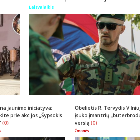
Laisvalaikis
na jaunimo iniciatyva:
Obelietis R. Tervydis Vilniu
kite prie akcijos „Šypsokis
įsuko įmantrių „buterbrod
“
(0)
verslą
(0)
s
Žmonės