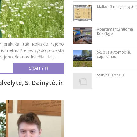
Malkos 3 m. ilgio rąstel
Apartamentų nuoma
Rokiškyje
r praktiką, tad Rokiškio rajono
us metus iš eilės vykdo projektą
Skubus automobilių
 rajono šeimas kviečia dalyvauti
supirkimas
SKAITYTI
Statyba, apdaila
lvelytė, S. Dainytė, ir