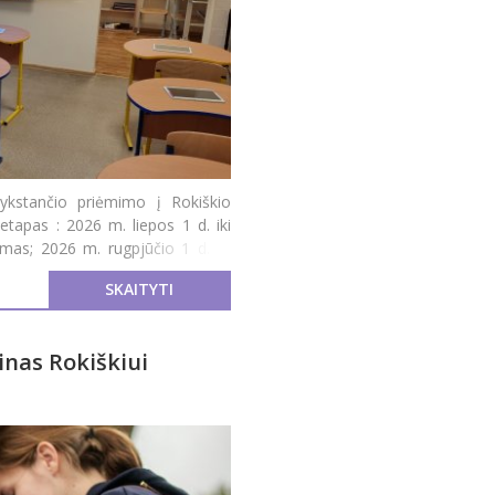
ykstančio priėmimo į Rokiškio
 etapas : 2026 m. liepos 1 d. iki
mas; 2026 m. rugpjūčio 1 d. iki
SKAITYTI
inas Rokiškiui