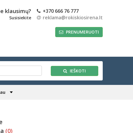
te klausimų?
+370 666 76 777
reklama@rokiskiosirena.lt
Susisiekite
PRENUMERUOTI
IEŠKOTI
iau
e
da
(0)