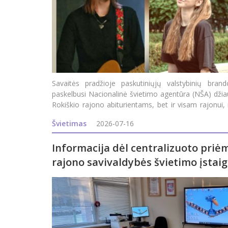
Savaitės pradžioje paskutiniųjų valstybinių bran
paskelbusi Nacionalinė švietimo agentūra (NŠA) džia
Rokiškio rajono abiturientams, bet ir visam rajonui,
Roki&s
Švietimas
2026-07-16
Informacija dėl centralizuoto priė
rajono savivaldybės švietimo įstai