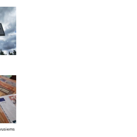
uvusiems
i