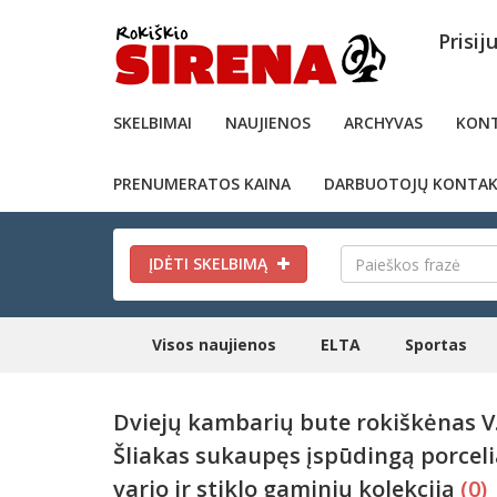
Prisij
SKELBIMAI
NAUJIENOS
ARCHYVAS
KONT
PRENUMERATOS KAINA
DARBUOTOJŲ KONTAK
ĮDĖTI SKELBIMĄ
Visos naujienos
ELTA
Sportas
Dviejų kambarių bute rokiškėnas V
Šliakas sukaupęs įspūdingą porceli
vario ir stiklo gaminių kolekciją
(0)