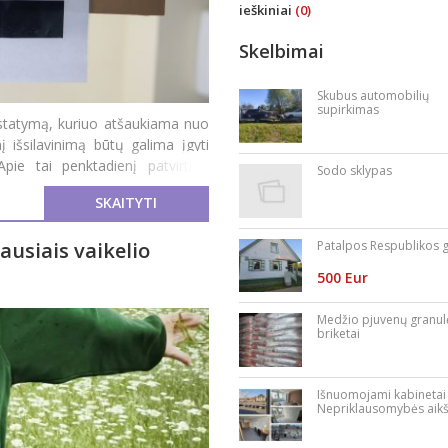
ieškiniai
(0)
Skelbimai
Skubus automobilių
supirkimas
įstatymą, kuriuo atšaukiama nuo
nį išsilavinimą būtų galima įgyti
pie tai penktadienį patvirtino
Sodo sklypas
SKAITYTI
Patalpos Respublikos g
ausiais vaikelio
500 Eur
Medžio pjuvenų granul
briketai
Išnuomojami kabinetai
Nepriklausomybės aikš