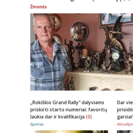
Žmonės
„Rokiškio Grand Rally“ dalyviams
Dar vie
priskirti starto numeriai: favoritų
prisidė
laukia dar ir kvalifikacija
(0)
garsiai
Sportas
Aktualijo