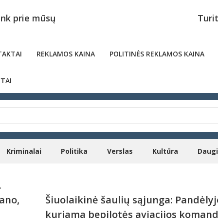
unk prie mūsų
Turi
AKTAI
REKLAMOS KAINA
POLITINĖS REKLAMOS KAINA
TAI
Kriminalai
Politika
Verslas
Kultūra
Daug
.
ano,
Šiuolaikinė šaulių sąjunga: Pandėlyj
kuriama bepilotės aviacijos koman