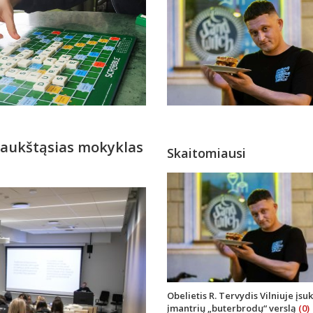
 aukštąsias mokyklas
Skaitomiausi
Obelietis R. Tervydis Vilniuje įsu
įmantrių „buterbrodų“ verslą
(0)