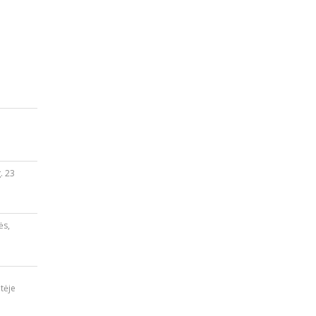
. 23
ės,
tėje