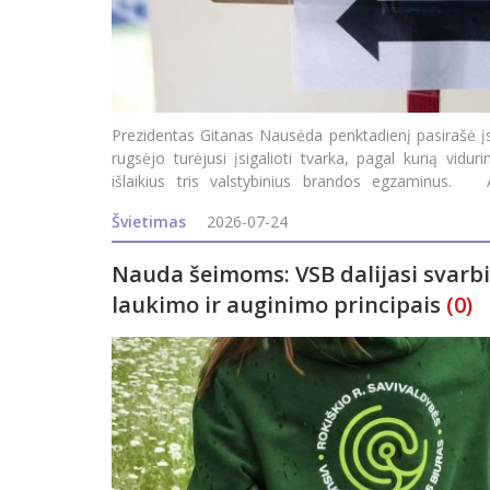
Prezidentas Gitanas Nausėda penktadienį pasirašė 
rugsėjo turėjusi įsigalioti tvarka, pagal kurią viduri
išlaikius tris valstybinius brandos egzaminus. A
Prezidentūra.&nb
Švietimas
2026-07-24
Nauda šeimoms: VSB dalijasi svarbi
laukimo ir auginimo principais
(0)