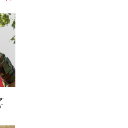
je
ų“