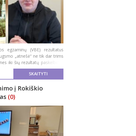
dos egzaminų (VBE) rezultatus
ugsmo „atnešė“ ne tik dar trims
 nes iki šių rezultatų paskelbimo
SKAITYTI
mimo į Rokiškio
gas
(0)