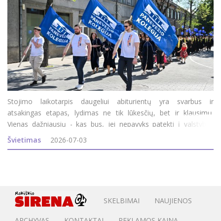
Stojimo laikotarpis daugeliui abiturientų yra svarbus ir
atsakingas etapas, lydimas ne tik lūkesčių, bet ir klausimų.
Vienas dažniausių - kas bus, jei nepavyks patekti į valstybės
finansuojamą studijų vietą? Ar tai reiškia, kad teks atsisakyti
Švietimas
2026-07-03
svajonių studijų? Panevėžio kolegija sako - nebūt
SKELBIMAI
NAUJIENOS
ARCHYVAS
KONTAKTAI
REKLAMOS KAINA