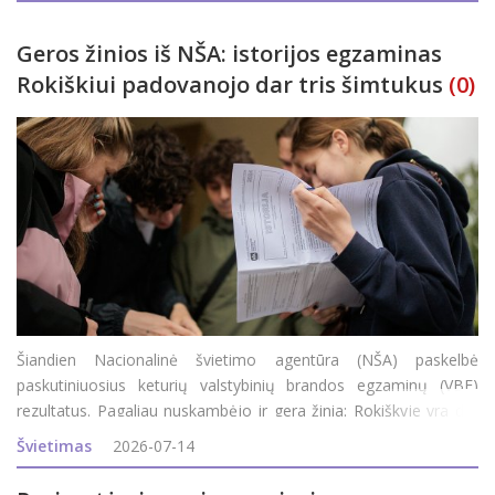
Geros žinios iš NŠA: istorijos egzaminas
Rokiškiui padovanojo dar tris šimtukus
(0)
Šiandien Nacionalinė švietimo agentūra (NŠA) paskelbė
paskutiniuosius keturių valstybinių brandos egzaminų (VBE)
rezultatus. Pagaliau nuskambėjo ir gera žinia: Rokiškyje yra dar
trys šimtukai. Rokiškio rajono savivaldybės administracijos
Švietimas
2026-07-14
Švietimo ir