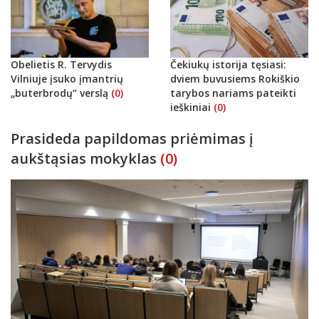
Obelietis R. Tervydis
Čekiukų istorija tęsiasi:
Vilniuje įsuko įmantrių
dviem buvusiems Rokiškio
„buterbrodų“ verslą
(0)
tarybos nariams pateikti
ieškiniai
(0)
Prasideda papildomas priėmimas į
aukštąsias mokyklas
(0)