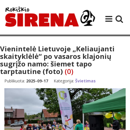
Vienintelė Lietuvoje „Keliaujanti
skaityklėlė“ po vasaros klajonių
sugrįžo namo: šiemet tapo
tarptautine (foto)
(0)
Publikuota:
2025-09-17
Kategorija:
Švietimas