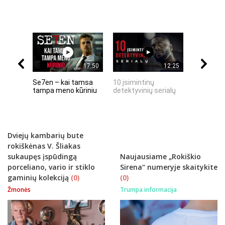
17:50
12:25
Se7en – kai tamsa
10 įsimintinų
10 įtempt
tampa meno kūriniu
detektyvinių serialų
stingdanč
istorijų
Dviejų kambarių bute
rokiškėnas V. Šliakas
sukaupęs įspūdingą
Naujausiame „Rokiškio
porceliano, vario ir stiklo
Sirena“ numeryje skaitykite
gaminių kolekciją
(0)
(0)
Žmonės
Trumpa informacija