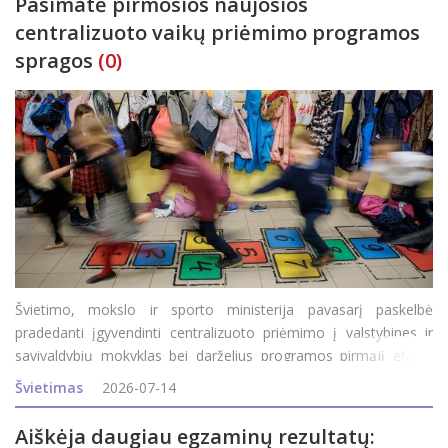
Pasimatė pirmosios naujosios
centralizuoto vaikų priėmimo programos
spragos
(0)
Švietimo, mokslo ir sporto ministerija pavasarį paskelbė
pradedanti įgyvendinti centralizuoto priėmimo į valstybines ir
savivaldybių mokyklas bei darželius programos pirmąjį etapą.
Jame dalyvauja 24-ios šalies savivaldybės (jų sąraše – ir
Švietimas
2026-07-14
Rokiškis), kurių gyventojai
Aiškėja daugiau egzaminų rezultatų: