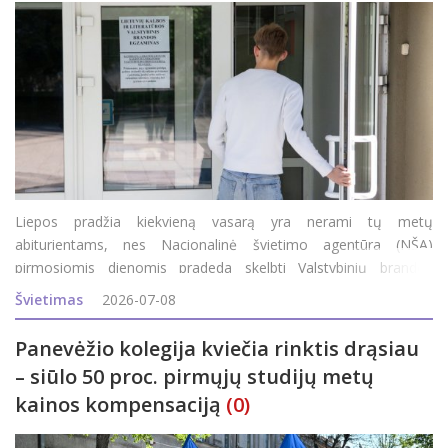
Liepos pradžia kiekvieną vasarą yra nerami tų metų
abiturientams, nes Nacionalinė švietimo agentūra (NŠA)
pirmosiomis dienomis pradeda skelbti Valstybinių brandos
egzaminų (VBE) rezultatus. Pirmuosius abiturientai sužinojo jau
Švietimas
2026-07-08
vakar: po 14 val. NŠA internetinėje svetainėje pasir
Panevėžio kolegija kviečia rinktis drąsiau
– siūlo 50 proc. pirmųjų studijų metų
kainos kompensaciją
(0)