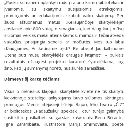
„Paskui sumanėm aplankyti mūsų rajono kaimų bibliotekas ir
įvairiomis, su skaitymu susijusiomis atrakcijomis,
pramogomis ar edukacijomis skatinti vaikų skaitymą. Per
šiuos aštuonerius metus „Keliaujančioje skaityklėlėje“
apsilankė apie 800 vaikų, o smagiausia, kad daug kur į mūsų
siūlomas veiklas mielai ateina šeimos: mamos ir tėčiai atveda
vaikučius, prisijungia seneliai ar močiutės. Mes tuo labai
džiaugiamės. Ar ketiname tęsti? Be abejo! Jau kalbinome
Uteną būti mūsų skaityklėlės draugais kitąmet“, – puikiais
rezultatais džiaugėsi projekto kuratorė šyptelėdama, jog
žino, kad jų sumanymą norėtų nusižiūrėti zarasiškiai.
Dėmesys šį kartą tėčiams
Visus 5 mėnesius klajojusi skaityklėlė kvietė ne tik skaityti:
kiekvienoje stotelėje lankytojams buvo siūlomos skirtingos
pramogos. Vienur atėjusieji žiūrėjo Bajorų lėlių teatro „ČIZ“
ar bibliotekos „Padaužiukų“ spektaklį, kitur turėjo galimybę
susitikti ir pasikalbėti su garsiais rašytojais: Benu Bėrantu,
Igne Zarambaite, iliustratore Marija Smirnovaite, poete