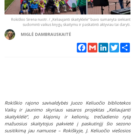
Rokiškio Sirena nuotr. / „Keliaujanti skaityklėlė“ buvo sumanyta siekiant
sudominti vaikus knygų skaitymu ir paskatinti aktyviau tai daryti.
MIGLĖ DAMBRAUSKAITĖ
Facebook
Gmail
LinkedIn
Twitter
Sh
Rokiškio rajono savivaldybės Juozo Keliuočio bibliotekos
Vaikų ir jaunimo skyriaus vasaros projektas „Keliaujanti
skaityklėlė“, po klajonių ir kelionių, trečiadienio rytą
mažuosius skaitytojus pakvietė į paskutinįjį šio sezono
susitikimą jau namuose – Rokiškyje, J. Keliuočio viešosios