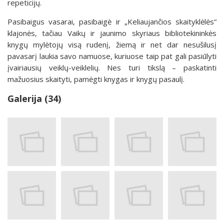
repeticijų.
Pasibaigus vasarai, pasibaigė ir „Keliaujančios skaityklėlės“
klajonės, tačiau Vaikų ir jaunimo skyriaus bibliotekininkės
knygų mylėtojų visą rudenį, žiemą ir net dar nesušilusį
pavasarį laukia savo namuose, kuriuose taip pat gali pasiūlyti
įvairiausių veiklų-veiklelių. Nes turi tikslą – paskatinti
mažuosius skaityti, pamėgti knygas ir knygų pasaulį.
Galerija (34)