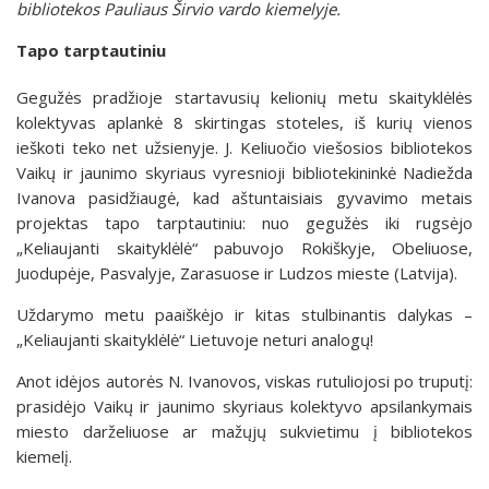
bibliotekos Pauliaus Širvio vardo kiemelyje.
Tapo tarptautiniu
Gegužės pradžioje startavusių kelionių metu skaityklėlės
kolektyvas aplankė 8 skirtingas stoteles, iš kurių vienos
ieškoti teko net užsienyje. J. Keliuočio viešosios bibliotekos
Vaikų ir jaunimo skyriaus vyresnioji bibliotekininkė Nadiežda
Ivanova pasidžiaugė, kad aštuntaisiais gyvavimo metais
projektas tapo tarptautiniu: nuo gegužės iki rugsėjo
„Keliaujanti skaityklėlė“ pabuvojo Rokiškyje, Obeliuose,
Juodupėje, Pasvalyje, Zarasuose ir Ludzos mieste (Latvija).
Uždarymo metu paaiškėjo ir kitas stulbinantis dalykas –
„Keliaujanti skaityklėlė“ Lietuvoje neturi analogų!
Anot idėjos autorės N. Ivanovos, viskas rutuliojosi po truputį:
prasidėjo Vaikų ir jaunimo skyriaus kolektyvo apsilankymais
miesto darželiuose ar mažųjų sukvietimu į bibliotekos
kiemelį.