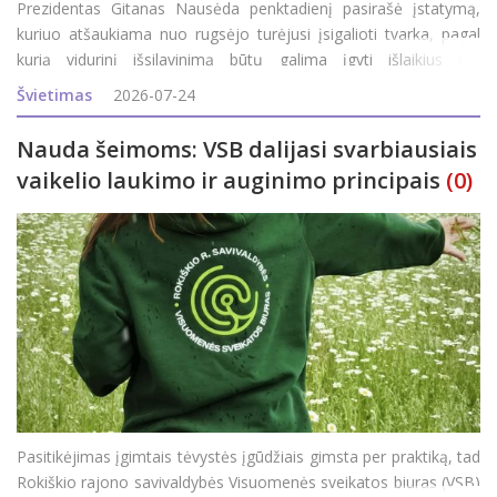
Prezidentas Gitanas Nausėda penktadienį pasirašė įstatymą,
kuriuo atšaukiama nuo rugsėjo turėjusi įsigalioti tvarka, pagal
kurią vidurinį išsilavinimą būtų galima įgyti išlaikius tris
valstybinius brandos egzaminus. Apie tai penktadienį patvirtino
Švietimas
2026-07-24
Prezidentūra.&nb
Nauda šeimoms: VSB dalijasi svarbiausiais
vaikelio laukimo ir auginimo principais
(0)
Pasitikėjimas įgimtais tėvystės įgūdžiais gimsta per praktiką, tad
Rokiškio rajono savivaldybės Visuomenės sveikatos biuras (VSB)