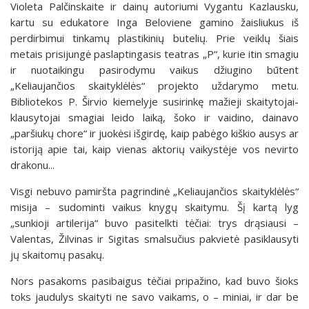
Violeta Palčinskaite ir dainų autoriumi Vygantu Kazlausku,
kartu su edukatore Inga Beloviene gamino žaisliukus iš
perdirbimui tinkamų plastikinių butelių. Prie veiklų šiais
metais prisijungė paslaptingasis teatras „P“, kurie itin smagiu
ir nuotaikingu pasirodymu vaikus džiugino būtent
„Keliaujančios skaityklėlės“ projekto uždarymo metu.
Bibliotekos P. Širvio kiemelyje susirinkę mažieji skaitytojai-
klausytojai smagiai leido laiką, šoko ir vaidino, dainavo
„paršiukų chore“ ir juokėsi išgirdę, kaip pabėgo kiškio ausys ar
istoriją apie tai, kaip vienas aktorių vaikystėje vos nevirto
drakonu...
Visgi nebuvo pamiršta pagrindinė „Keliaujančios skaityklėlės“
misija – sudominti vaikus knygų skaitymu. Šį kartą lyg
„sunkioji artilerija“ buvo pasitelkti tėčiai: trys drąsiausi –
Valentas, Žilvinas ir Sigitas smalsučius pakvietė pasiklausyti
jų skaitomų pasakų.
Nors pasakoms pasibaigus tėčiai pripažino, kad buvo šioks
toks jaudulys skaityti ne savo vaikams, o – miniai, ir dar be