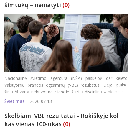
šimtukų – nematyti
(0)
Nacionalinė švietimo agentūra (NŠA) paskelbė dar keleto
Valstybinių brandos egzaminų (VBE) rezultatus. Deja, puikių
žinių šį kartą nebuvo: nei vienoje iš trijų disciplinų – biologijos,
geografijos, verslumo ir ekonomikos – maksimalaus (100)
Švietimas
2026-07-13
egzamino balo Roki&
Skelbiami VBE rezultatai – Rokiškyje kol
kas vienas 100-ukas
(0)