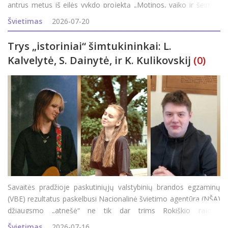
antrus metus iš eilės vykdo projektą „Motinos, vaiko ir šeimos
sveikatos stiprinimas“ ir rajono šeimas kviečia dalyvauti
Švietimas
2026-07-20
programoj
Trys „istoriniai“ šimtukininkai: L.
Kalvelytė, S. Dainytė, ir K. Kulikovskij
(0)
Savaitės pradžioje paskutiniųjų valstybinių brandos egzaminų
(VBE) rezultatus paskelbusi Nacionalinė švietimo agentūra (NŠA)
džiaugsmo „atnešė“ ne tik dar trims Rokiškio rajono
abiturientams, bet ir visam rajonui, nes iki šių rezultatų
Švietimas
2026-07-16