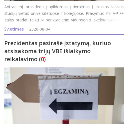
Antradienį prasideda papildomas priėmimas į likusias laisvas
studijų vietas universitetuose ir kolegijose. Prašymus stojantieji
galės pradėti teikti iki penktadienio vidurdienio, skelbia Lietuvos
aukštųjų mokyklų asociacija bendrajam priėmimui organizuoti
Švietimas
2026-08-04
(LAMABPO). Į valstybės finan
Prezidentas pasirašė įstatymą, kuriuo
atsisakoma trijų VBE išlaikymo
reikalavimo
(0)