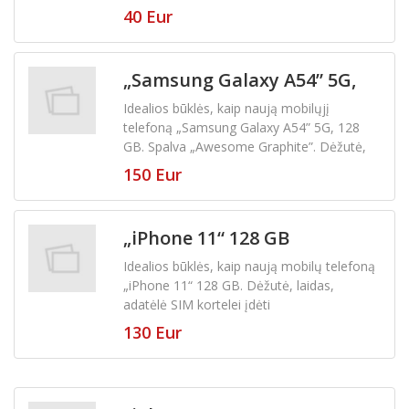
kortelės)
40 Eur
„Samsung Galaxy A54” 5G,
128 GB
Idealios būklės, kaip naują mobilųjį
telefoną „Samsung Galaxy A54” 5G, 128
GB. Spalva „Awesome Graphite”. Dėžutė,
pakrovėjas
150 Eur
„iPhone 11“ 128 GB
Idealios būklės, kaip naują mobilų telefoną
„iPhone 11“ 128 GB. Dėžutė, laidas,
adatėlė SIM kortelei įdėti
130 Eur