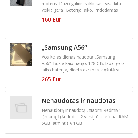
moteris. Dužo galinis stikliukas, visa kita
Blackberry
(0)
veikia gerai. Baterija laiko. Pridedamas
dėkliukas. Pats ekranas gražus, veikia pilnai,
160 Eur
HTC
(0)
yra lietuvių kalba. Galimas siuntimas. Kaina
minimaliai derinama
Huawei
(0)
„Samsung A56“
LG
(0)
Vos kelias dienas naudotą „Samsung
A56“. Būklė kaip naujo. 128 GB, labai gerai
Motorola
(0)
laiko baterija, didelis ekranas, dėžutė su
dokumentais, pirkimo kvitai, garantija nuo
265 Eur
visko, plius dėkliukas dovanų! „Grafite“
myPhone
(0)
spalva, gražiai žiūrisi
Nokia
(3)
Nenaudotas ir naudotas
„Xiaomi Redmi9“
Nenaudotą ir naudotą „Xiaomi Redmi9“
Samsung
(11)
išmanųjį (Android 12 versija) telefoną. RAM
5GB, atmintis 64 GB
Siemens
(0)