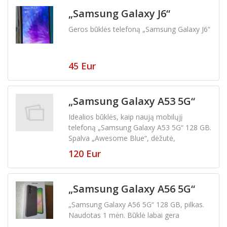
„Samsung Galaxy J6“
Sony
(0)
Geros būklės telefoną „Samsung Galaxy J6“
Vodafone
(0)
45 Eur
Klonai, kopijos
(0)
Dalys, priedai
(0)
„Samsung Galaxy A53 5G“
Idealios būklės, kaip naują mobilųjį
Kita
(0)
telefoną „Samsung Galaxy A53 5G“ 128 GB.
Spalva „Awesome Blue“, dėžutė,
Prestigio
(0)
dokumentai, kroviklis, pirktas naujas salone
120 Eur
Xiaomi
(2)
„Samsung Galaxy A56 5G“
„Samsung Galaxy A56 5G“ 128 GB, pilkas.
Naudotas 1 mėn. Būklė labai gera