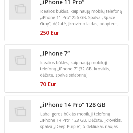
„iPhone 11 Pro“
Idealios būklės, kaip naują mobilų telefoną
„iPhone 11 Pro“ 256 GB. Spalva „Space
Gray“, dėžutė, įkrovimo laidas, adapteris,
adatėlė, dėkliukas, stikliukas ant ekrano
250 Eur
„iPhone 7”
Idealios būklės, kaip naują mobilųjį
telefoną „iPhone 7” (32 GB, kroviklis,
dėžutė, spalva sidabrinė)
70 Eur
„iPhone 14 Pro” 128 GB
Labai geros būklės mobilųjį telefoną
„iPhone 14 Pro” 128 GB. Dėžutė, įkroviklis,
spalva „Deep Purple”, 5 dėkliukai, naujas
apsauginis stikliukas, neremontuotas