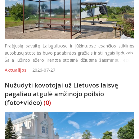
Praėjusią savaitę Laibgaliuose ir Jūžintuose esančios stiklinės
autobusų stotelės buvo padabintos gražiais ir stilingais lipdukais.
Šalia Jūžinto ežero įrengta stoginė džiugina žaismingu, ežerą
atvaizduojančiu piešiniu: nendrėmis ir vandens lelijų lapais, o
Aktualijos
2026-07-27
Laibgaliuose stiklines stot
Nužudyti kovotojai už Lietuvos laisvę
pagaliau atgulė amžinojo poilsio
(foto+video)
(0)