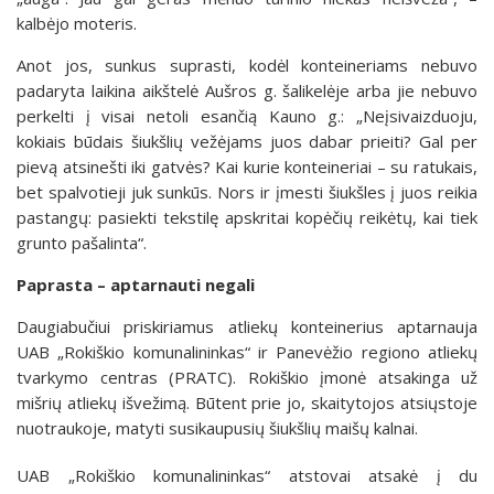
kalbėjo moteris.
Anot jos, sunkus suprasti, kodėl konteineriams nebuvo
padaryta laikina aikštelė Aušros g. šalikelėje arba jie nebuvo
perkelti į visai netoli esančią Kauno g.: „Neįsivaizduoju,
kokiais būdais šiukšlių vežėjams juos dabar prieiti? Gal per
pievą atsinešti iki gatvės? Kai kurie konteineriai – su ratukais,
bet spalvotieji juk sunkūs. Nors ir įmesti šiukšles į juos reikia
pastangų: pasiekti tekstilę apskritai kopėčių reikėtų, kai tiek
grunto pašalinta“.
Paprasta – aptarnauti negali
Daugiabučiui priskiriamus atliekų konteinerius aptarnauja
UAB „Rokiškio komunalininkas“ ir Panevėžio regiono atliekų
tvarkymo centras (PRATC). Rokiškio įmonė atsakinga už
mišrių atliekų išvežimą. Būtent prie jo, skaitytojos atsiųstoje
nuotraukoje, matyti susikaupusių šiukšlių maišų kalnai.
UAB „Rokiškio komunalininkas“ atstovai atsakė į du