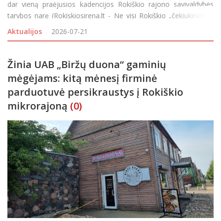
dar vieną praėjusios kadencijos Rokiškio rajono savivaldybės
tarybos narę (Rokiskiosirena.lt - Ne visi Rokiškio „čekiukininkai“
sutinka su prokuroro nuomone: dėl dar vienos politikės kreipta
Aktualijos
2026-07-21
Žinia UAB „Biržų duona“ gaminių
mėgėjams: kitą mėnesį firminė
parduotuvė persikraustys į Rokiškio
mikrorajoną
(0)