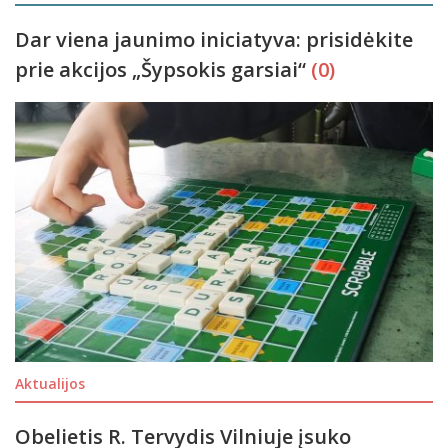
Dar viena jaunimo iniciatyva: prisidėkite
prie akcijos „Šypsokis garsiai“
(0)
Aktualijos
Obelietis R. Tervydis Vilniuje įsuko