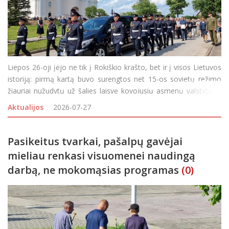
Liepos 26-oji įėjo ne tik į Rokiškio krašto, bet ir į visos Lietuvos
istoriją: pirmą kartą buvo surengtos net 15-os sovietų režimo
žiauriai nužudytų už šalies laisvę kovojusių asmenų valstybinio
lygio laidotuvės. Jūžintų ir Ragelių kapinėse į amžinojo poilsio
Aktualijos
2026-07-27
vietas sekmadienį p
Pasikeitus tvarkai, pašalpų gavėjai
mieliau renkasi visuomenei naudingą
darbą, ne mokomąsias programas
(0)