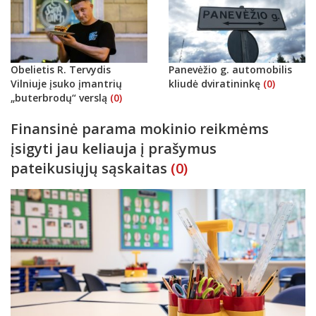
Obelietis R. Tervydis
Panevėžio g. automobilis
Vilniuje įsuko įmantrių
kliudė dviratininkę
(0)
„buterbrodų“ verslą
(0)
Finansinė parama mokinio reikmėms
įsigyti jau keliauja į prašymus
pateikusiųjų sąskaitas
(0)