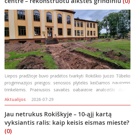
centre – rekonstruotu aikštės grindiniu
(0)
Liepos pradžioje buvo pradėtos tvarkyti Rokiškio Juozo Tūbelio
progimnazijos prieigos: senosios plytelės keičiamos naujomis
trinkelėmis. Praėjusios savaitės pabaigoje analogiški darbai
prasidėjo ir Rokiškio Juozo Tumo-Vaižganto progimnazijos
Aktualijos
2026-07-29
teritorijoje – didžiulių
Jau netrukus Rokiškyje – 10-ąjį kartą
vyksiantis ralis: kaip keisis eismas mieste?
(0)