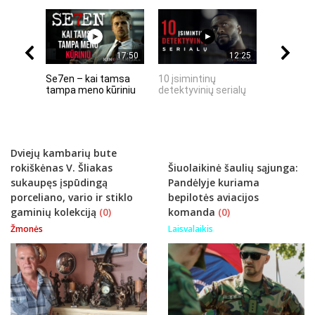
17:50
12:25
Se7en – kai tamsa
10 įsimintinų
10 įtempt
tampa meno kūriniu
detektyvinių serialų
stingdanč
istorijų
Dviejų kambarių bute
rokiškėnas V. Šliakas
Šiuolaikinė šaulių sąjunga:
sukaupęs įspūdingą
Pandėlyje kuriama
porceliano, vario ir stiklo
bepilotės aviacijos
gaminių kolekciją
(0)
komanda
(0)
Žmonės
Laisvalaikis