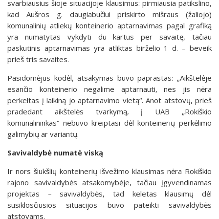
svarbiausius šioje situacijoje klausimus: pirmiausia patikslino,
kad Aušros g. daugiabučiui priskirto mišraus (žaliojo)
komunalinių atliekų konteinerio aptarnavimas pagal grafiką
yra numatytas vykdyti du kartus per savaitę, tačiau
paskutinis aptarnavimas yra atliktas birželio 1 d. – beveik
prieš tris savaites.
Pasidomėjus kodėl, atsakymas buvo paprastas: „Aikštelėje
esančio konteinerio negalime aptarnauti, nes jis nėra
perkeltas į laikiną jo aptarnavimo vietą“. Anot atstovų, prieš
pradedant aikštelės tvarkymą, į UAB „Rokiškio
komunalininkas“ nebuvo kreiptasi dėl konteinerių perkėlimo
galimybių ar variantų.
Savivaldybė numatė viską
Ir nors šiukšlių konteinerių išvežimo klausimas nėra Rokiškio
rajono savivaldybės atsakomybėje, tačiau įgyvendinamas
projektas – savivaldybės, tad keletas klausimų dėl
susiklosčiusios situacijos buvo pateikti savivaldybės
atstovams.