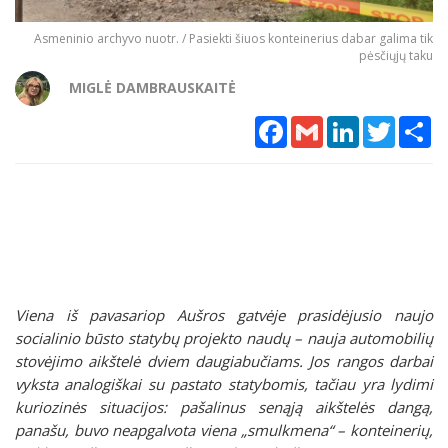
Asmeninio archyvo nuotr. / Pasiekti šiuos konteinerius dabar galima tik
pėsčiųjų taku
MIGLĖ DAMBRAUSKAITĖ
Facebook
Gmail
LinkedIn
Twitter
Sh
Viena iš pavasariop Aušros gatvėje prasidėjusio naujo
socialinio būsto statybų projekto naudų – nauja automobilių
stovėjimo aikštelė dviem daugiabučiams. Jos rangos darbai
vyksta analogiškai su pastato statybomis, tačiau yra lydimi
kuriozinės situacijos: pašalinus senąją aikštelės dangą,
panašu, buvo neapgalvota viena „smulkmena“ – konteinerių,