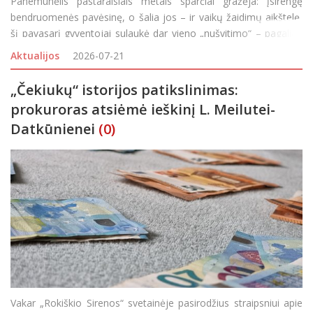
Panemunėlis pastaraisiais metais sparčiai gražėja: įsirengę
bendruomenės pavėsinę, o šalia jos – ir vaikų žaidimų aikštelę,
šį pavasarį gyventojai sulaukė dar vieno „nušvitimo“ – pagaliau
buvo nugriautas senas ūkinis kluonas, ilgus metus
Aktualijos
2026-07-21
„Čekiukų“ istorijos patikslinimas:
prokuroras atsiėmė ieškinį L. Meilutei-
Datkūnienei
(0)
Vakar „Rokiškio Sirenos“ svetainėje pasirodžius straipsniui apie