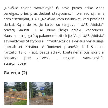
„Rokiškio rajono savivaldybė iš savo pusės atliko visas
pareigas: prieš prasidedant statyboms, informavo šį namą
administruojantį UAB „Rokiškio komunalininką“, kad prasidės
darbai. Ką ir dėl ko jie tarėsi su rangovu - UAB „Vidista“,
reikėtų klausti jų. Ar buvo iškilęs atliekų konteinerių
klausimas, irgi galėtų pakomentuoti tik jie. Visgi
UAB „Vidista“
savivaldybės Statybos ir infrastruktūros skyriaus vyriausiajai
specialistei Kristinai Gačionienei pranešė, kad šiandien
(birželio 18 d. - aut. past.) atliekų konteineriai bus iškelti ir
pastatyti prie gatvės“, – teigiama savivaldybės
atsakymuose.
Galerija (2)