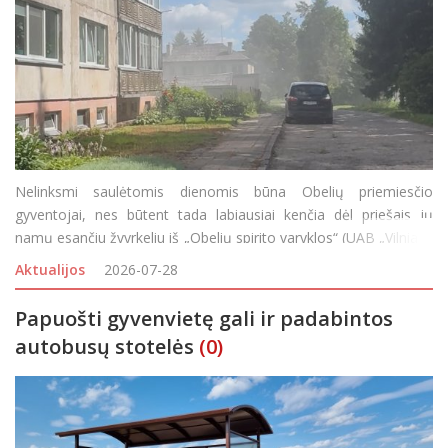
Nelinksmi saulėtomis dienomis būna Obelių priemiesčio
gyventojai, nes būtent tada labiausiai kenčia dėl priešais jų
namų esančiu žvyrkeliu iš „Obelių spirito varyklos“ (UAB „Vilniaus
degtinė“ filialo) važiuojančio sunkiasvorio transporto sukeliamų
Aktualijos
2026-07-28
dulkių. Anot g
Papuošti gyvenvietę gali ir padabintos
autobusų stotelės
(0)