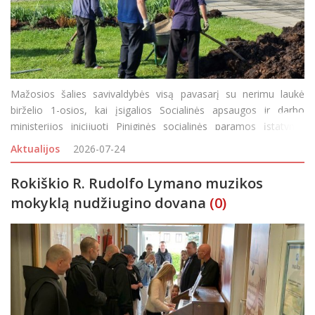
Mažosios šalies savivaldybės visą pavasarį su nerimu laukė
birželio 1-osios, kai įsigalios Socialinės apsaugos ir darbo
ministerijos inicijuoti Piniginės socialinės paramos įstatymo
pakeitimai, kuriais atsisakoma priverstinės visuomenei
Aktualijos
2026-07-24
naudingos veiklos (vadinamojo „atidirbimo“).
Rokiškio R. Rudolfo Lymano muzikos
mokyklą nudžiugino dovana
(0)