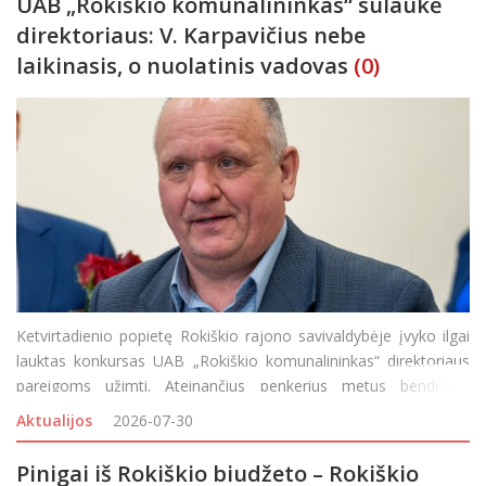
UAB „Rokiškio komunalininkas“ sulaukė
direktoriaus: V. Karpavičius nebe
laikinasis, o nuolatinis vadovas
(0)
Ketvirtadienio popietę Rokiškio rajono savivaldybėje įvyko ilgai
lauktas konkursas UAB „Rokiškio komunalininkas“ direktoriaus
pareigoms užimti. Ateinančius penkerius metus bendrovei
vadovaus laikinai beveik metus jos vairą laikęs Vidmantas
Aktualijos
2026-07-30
Karpavičius. Nors anksčiau klaust
Pinigai iš Rokiškio biudžeto – Rokiškio