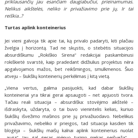
priklausančių jau esančiam daugiabučiui, prieinamumas.
Nelikus aikštelės, neliko ir privažiavimo prie jų. Ir tai
reiškia..?
Turtas aplink konteinerius
Jei vieni galvoja tik apie tai, ką privalo padaryti, kiti plačiau
žvelgia į horizontą. Tad ne skųstis, o stebėtis situacijos
absurdiškumu „Rokiškio Sirena“ redakcijai paskambinusi
rokiškietė svarstė, kaip pradedant didžiulius projektus nėra
apgalvojamos mažos, bet reikšmingos, smulkmenos. Šiuo
atveju – šiukšlių konteinerių perkėlimas į kitą vietą.
„Viena vertus, galima pasijuokti, kad dabar šiukšlių
konteineriai yra tikrai gerai apsaugoti – net apjuosti tvora.
Tačiau reali situacija – absurdiška: stovėjimo aikštelė –
išdraskyta, uždaryta, o tai buvo vienintelis kelias, kuriuo
šiukšlių išvežimo mašinos prie jų privažiuodavo. Nebelikus
privažiavimo, nebeliko ir prieigos, tad situacija kasdien tik
blogėja – šiukšlių maišų kalnai aplink konteinerius nuolat
„auga“. Jau gal geras mėnuo turinio niekas neišveža“, –