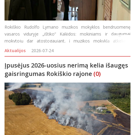
Rokiškio Rudolfo Lymano muzikos mokyklos bendruomenę
vasaros viduryje „ištiko“ Kalėdos: mokiniams ir daugumai
mokytojų dar atostogaujant, į muzikos mokyklą atkeliavo
ypatinga ir itin prasminga dovana – vargonai. Juos rokiškėnams
Aktualijos
2026-07-24
padovanojo Palendrių Šv.
Įpusėjus 2026-uosius nerimą kelia išaugęs
gaisringumas Rokiškio rajone
(0)