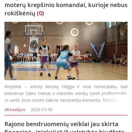
moterų krepšinio komandai, kurioje nebus
rokiškėnių
(0)
Krepšinis – antroji lietuvių religija ir visai nenuostabu, kad
kiekvienas šalies mietas ir miestelis norėtų turėti profesionalią,
jo vardą šioje sporto šakoje garsinančią komandą. Rokiškis – ne
išimtis, garsiai pradėjęs svajoti apie profesionalią
Aktualijos
2026-07-30
Rajono bendruomenių veiklai jau skirta