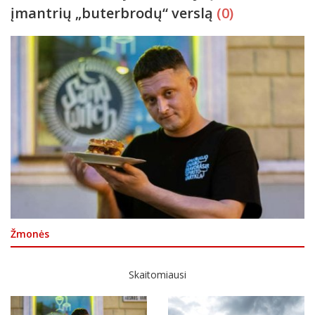
įmantrių „buterbrodų“ verslą
(0)
Žmonės
Skaitomiausi