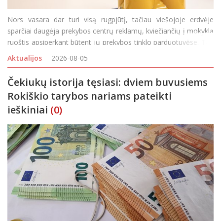
Nors vasara dar turi visą rugpjūtį, tačiau viešojoje erdvėje
sparčiai daugėja prekybos centrų reklamų, kviečiančių į mokyklą
ruoštis apsiperkant būtent jų prekybos tinklo parduotuvėse. Tad
nori, nenori vaikai ir tėveliai ima galvoti ir skaičiuoti, ko ir kiek
Aktualijos
2026-08-05
reikės įsigyti, kad rugsėjo
Čekiukų istorija tęsiasi: dviem buvusiems
Rokiškio tarybos nariams pateikti
ieškiniai
(0)