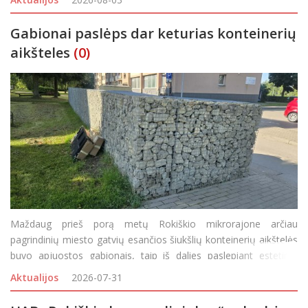
pareigūnų skatinimo programa –
Gabionai paslėps dar keturias konteinerių
aikšteles
(0)
Maždaug prieš porą metų Rokiškio mikrorajone arčiau
pagrindinių miesto gatvių esančios šiukšlių konteinerių aikštelės
buvo apjuostos gabionais, taip iš dalies paslepiant estetinio
miesto vaizdo „darkytojus“. Bet tokių aikštelių, kurioms pr
Aktualijos
2026-07-31