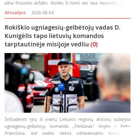
pilna frezuoto asfalto. Išpylęs šį turinį per visą Jaunystės g. ilgį
vairuotojas išvažiavo, o gyventojai visą savaitgalį buvo priversti
Aktualijos
2026-08-04
važiuoti gatvelės šon
Rokiškio ugniagesių-gelbėtojų vadas D.
Kunigėlis tapo lietuvių komandos
tarptautinėje misijoje vedliu
(0)
Šeštadienio rytą iš įvairių Lietuvos regionų atstovų sudaryta
ugniagesių-gelbėtojų komanda „Perkūnas“ išvyko į Pietų
Prancūziją, kur padės vietos ugniagesiams kovoti su