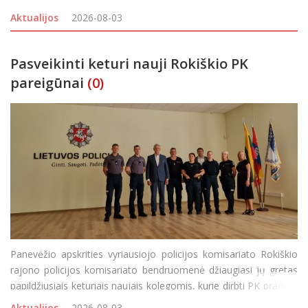
siautėjančiais didžiuliais miškų gaisrais. Keturių dešimčių
Aktualijos
2026-08-03
savanorių būriui
Pasveikinti keturi nauji Rokiškio PK
pareigūnai
(0)
Panevėžio apskrities vyriausiojo policijos komisariato Rokiškio
rajono policijos komisariato bendruomenė džiaugiasi jų gretas
papildžiusiais keturiais naujais kolegomis, kurie dirbti PK pradėjo
baigę mokslus pasinaudoję Rokiškio rajono savivaldybės
Aktualijos
2026-08-03