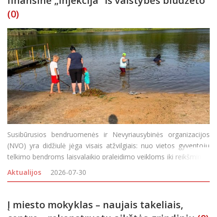
finansinė „injekcija“ iš valstybės biudžeto
(0)
Susibūrusios bendruomenės ir Nevyriausybinės organizacijos
(NVO) yra didžiulė jėga visais atžvilgiais: nuo vietos gyventojų
telkimo bendroms laisvalaikio praleidimo veikloms iki reikšmingų
aplinkos gražinimo ar gerbūvio kūrimo projektų įgyvendinimo.
Aktualijos
2026-07-30
Visgi, bendruomeniškumui puoselėti n
Į miesto mokyklas – naujais takeliais,