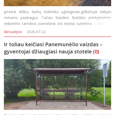
Įprastai atliktų darbų statistika ugniagesiai-gelbėtojai dalijasi
metams pasibaigus. Tačiau šiandien Rokiškio priešgaisrinės
gelbėjimo tarnybos pareigūnai yra stipriai sunerimę – įpusėjus
2026-uosius, stebi ženkliai padidėjusį gaisrų skaičių, lyginant su
Aktualijos
2026-07-22
praėjusių metų sta
Ir toliau keičiasi Panemunėlio vaizdas –
gyventojai džiaugiasi nauja stotele
(0)