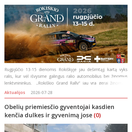
Rugpjūčio 13-15 dienomis Rokiškyje jau dešimtąjį kartą vyks
ralis, kur vėl išvysime galingus ralio automobilius bei žinomus
lenktynininkus. „Rokiškio Grand Rally“ jau yra gerai žinomas,
pripažinimo sulaukęs Lietuvos automobilių sporto renginys,
Aktualijos
2026-07-28
kasmet v
Obelių priemiesčio gyventojai kasdien
kenčia dulkes ir gyvenimą jose
(0)