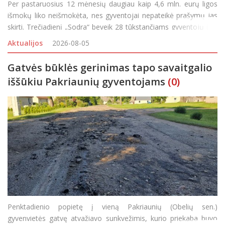
Per pastaruosius 12 mėnesių daugiau kaip 4,6 mln. eurų ligos
išmokų liko neišmokėta, nes gyventojai nepateikė prašymų jas
skirti. Trečiadienį „Sodra“ beveik 28 tūkstančiams gyventojų į jų
asmenines paskyras ir elektroniniu paštu išsiuntė priminimus, kvi
Aktualijos
2026-08-05
Gatvės būklės gerinimas tapo savaitgalio
iššūkiu Pakriaunių gyventojams
(0)
Penktadienio popietę į vieną Pakriaunių (Obelių sen.)
gyvenvietės gatvę atvažiavo sunkvežimis, kurio priekaba buvo