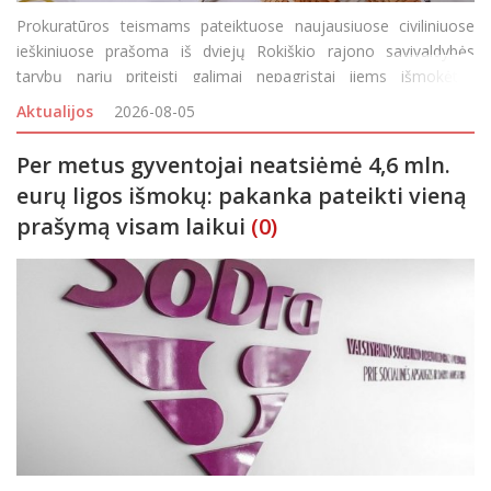
Prokuratūros teismams pateiktuose naujausiuose civiliniuose
ieškiniuose prašoma iš dviejų Rokiškio rajono savivaldybės
tarybų narių priteisti galimai nepagrįstai jiems išmokėtas
išmokas. Panevėžio apygardos prokuratūros prokuroras,
Aktualijos
2026-08-05
atliekantis vi
Per metus gyventojai neatsiėmė 4,6 mln.
eurų ligos išmokų: pakanka pateikti vieną
prašymą visam laikui
(0)