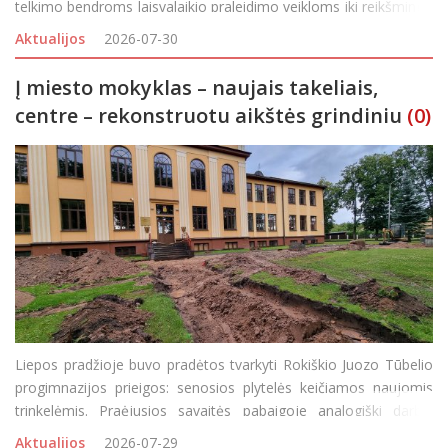
telkimo bendroms laisvalaikio praleidimo veikloms iki reikšmingų
aplinkos gražinimo ar gerbūvio kūrimo projektų įgyvendinimo.
Aktualijos
2026-07-30
Visgi, bendruomeniškumui puoselėti n
Į miesto mokyklas – naujais takeliais,
centre – rekonstruotu aikštės grindiniu
(0)
Liepos pradžioje buvo pradėtos tvarkyti Rokiškio Juozo Tūbelio
progimnazijos prieigos: senosios plytelės keičiamos naujomis
trinkelėmis. Praėjusios savaitės pabaigoje analogiški darbai
prasidėjo ir Rokiškio Juozo Tumo-Vaižganto progimnazijos
Aktualijos
2026-07-29