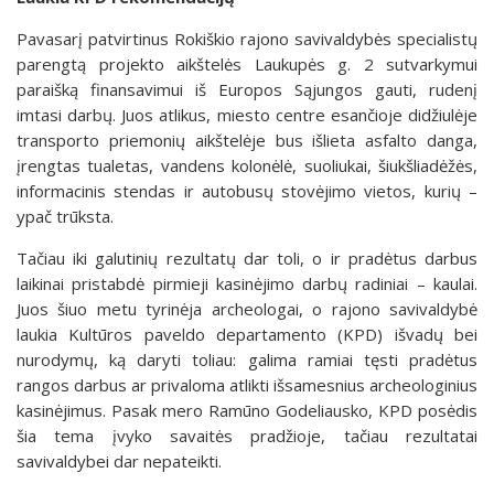
Pavasarį patvirtinus Rokiškio rajono savivaldybės specialistų
parengtą projekto aikštelės Laukupės g. 2 sutvarkymui
paraišką finansavimui iš Europos Sąjungos gauti, rudenį
imtasi darbų. Juos atlikus, miesto centre esančioje didžiulėje
transporto priemonių aikštelėje bus išlieta asfalto danga,
įrengtas tualetas, vandens kolonėlė, suoliukai, šiukšliadėžės,
informacinis stendas ir autobusų stovėjimo vietos, kurių –
ypač trūksta.
Tačiau iki galutinių rezultatų dar toli, o ir pradėtus darbus
laikinai pristabdė pirmieji kasinėjimo darbų radiniai – kaulai.
Juos šiuo metu tyrinėja archeologai, o rajono savivaldybė
laukia Kultūros paveldo departamento (KPD) išvadų bei
nurodymų, ką daryti toliau: galima ramiai tęsti pradėtus
rangos darbus ar privaloma atlikti išsamesnius archeologinius
kasinėjimus. Pasak mero Ramūno Godeliausko, KPD posėdis
šia tema įvyko savaitės pradžioje, tačiau rezultatai
savivaldybei dar nepateikti.