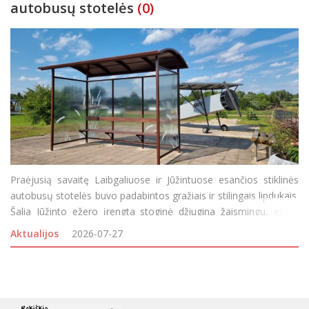
autobusų stotelės
(0)
Praėjusią savaitę Laibgaliuose ir Jūžintuose esančios stiklinės
autobusų stotelės buvo padabintos gražiais ir stilingais lipdukais.
Šalia Jūžinto ežero įrengta stoginė džiugina žaismingu, ežerą
atvaizduojančiu piešiniu: nendrėmis ir vandens lelijų lapais, o
Aktualijos
2026-07-27
Laibgaliuose stiklines stot