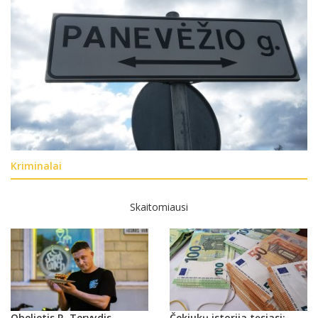
Kriminalai
Skaitomiausi
Obelietis R. Tervydis
Čekiukų istorija tęsiasi: