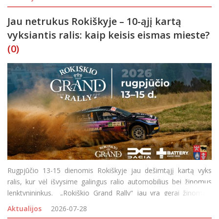
teritorijoje – didžiulių
Jau netrukus Rokiškyje – 10-ąjį kartą
vyksiantis ralis: kaip keisis eismas mieste?
(0)
Rugpjūčio 13-15 dienomis Rokiškyje jau dešimtąjį kartą vyks
ralis, kur vėl išvysime galingus ralio automobilius bei žinomus
lenktynininkus. „Rokiškio Grand Rally“ jau yra gerai žinomas,
pripažinimo sulaukęs Lietuvos automobilių sporto renginys,
Aktualijos
2026-07-28
kasmet v