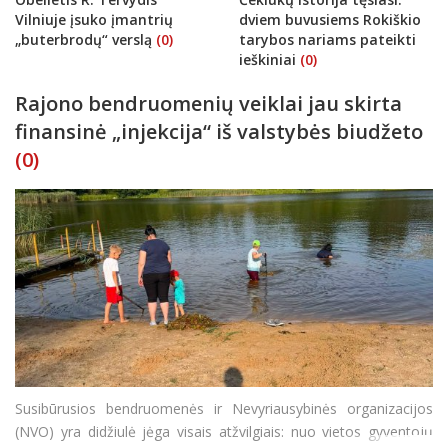
Vilniuje įsuko įmantrių
dviem buvusiems Rokiškio
„buterbrodų“ verslą
(0)
tarybos nariams pateikti
ieškiniai
(0)
Rajono bendruomenių veiklai jau skirta
finansinė „injekcija“ iš valstybės biudžeto
(0)
Susibūrusios bendruomenės ir Nevyriausybinės organizacijos
(NVO) yra didžiulė jėga visais atžvilgiais: nuo vietos gyventojų