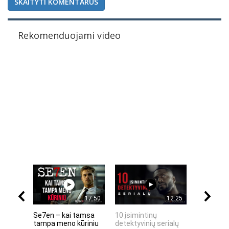
SKAITYTI KOMENTARUS
Rekomenduojami video
17:50
12:25
Se7en – kai tamsa
10 įsimintinų
10 įtempt
tampa meno kūriniu
detektyvinių serialų
stingdanč