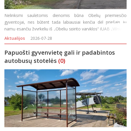
Nelinksmi saulėtomis dienomis būna Obelių priemiesčio
gyventojai, nes būtent tada labiausiai kenčia dėl priešais jų
namų esančiu žvyrkeliu iš „Obelių spirito varyklos“ (UAB „Vilniaus
degtinė“ filialo) važiuojančio sunkiasvorio transporto sukeliamų
Aktualijos
2026-07-28
dulkių. Anot g
Papuošti gyvenvietę gali ir padabintos
autobusų stotelės
(0)