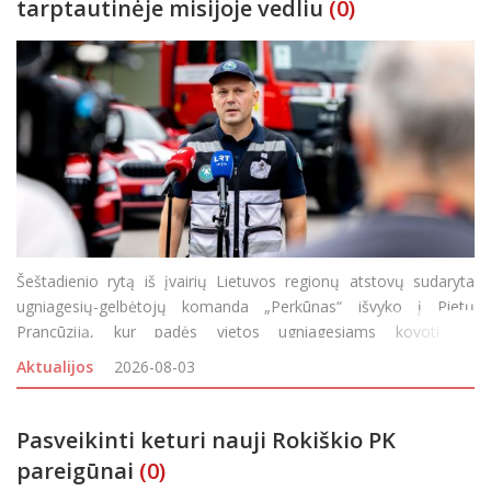
tarptautinėje misijoje vedliu
(0)
Šeštadienio rytą iš įvairių Lietuvos regionų atstovų sudaryta
ugniagesių-gelbėtojų komanda „Perkūnas“ išvyko į Pietų
Prancūziją, kur padės vietos ugniagesiams kovoti su
siautėjančiais didžiuliais miškų gaisrais. Keturių dešimčių
Aktualijos
2026-08-03
savanorių būriui
Pasveikinti keturi nauji Rokiškio PK
pareigūnai
(0)