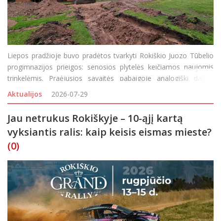
Liepos pradžioje buvo pradėtos tvarkyti Rokiškio Juozo Tūbelio
progimnazijos prieigos: senosios plytelės keičiamos naujomis
trinkelėmis. Praėjusios savaitės pabaigoje analogiški darbai
prasidėjo ir Rokiškio Juozo Tumo-Vaižganto progimnazijos
Aktualijos
2026-07-29
teritorijoje – didžiulių
Jau netrukus Rokiškyje – 10-ąjį kartą
vyksiantis ralis: kaip keisis eismas mieste?
(0)