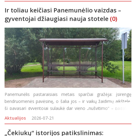
Ir toliau keičiasi Panemunėlio vaizdas –
gyventojai džiaugiasi nauja stotele
(0)
Panemunėlis pastaraisiais metais sparčiai gražėja: įsirengę
bendruomenės pavėsinę, o šalia jos – ir vaikų žaidimų aikštelę,
šį pavasarį gyventojai sulaukė dar vieno „nušvitimo“ – pagaliau
buvo nugriautas senas ūkinis kluonas, ilgus metus
Aktualijos
2026-07-21
„Čekiukų“ istorijos patikslinimas: