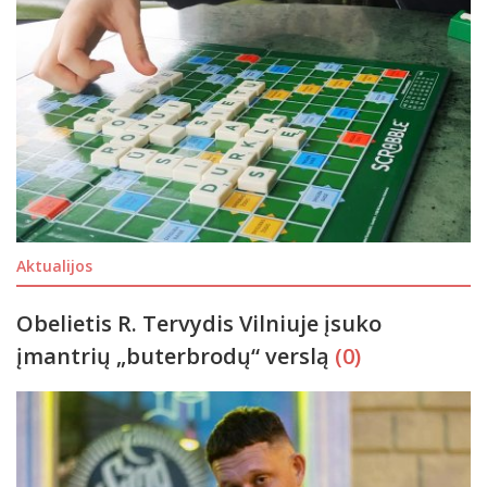
Aktualijos
Obelietis R. Tervydis Vilniuje įsuko
įmantrių „buterbrodų“ verslą
(0)