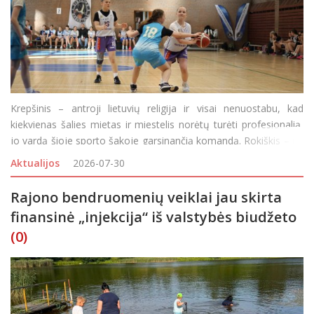
Krepšinis – antroji lietuvių religija ir visai nenuostabu, kad
kiekvienas šalies mietas ir miestelis norėtų turėti profesionalią,
jo vardą šioje sporto šakoje garsinančią komandą. Rokiškis – ne
išimtis, garsiai pradėjęs svajoti apie profesionalią
Aktualijos
2026-07-30
Rajono bendruomenių veiklai jau skirta
finansinė „injekcija“ iš valstybės biudžeto
(0)