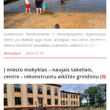
Susibūrusios bendruomenės ir Nevyriausybinės organizacijos
(NVO) yra didžiulė jėga visais atžvilgiais: nuo vietos gyventojų
telkimo bendroms laisvalaikio praleidimo veikloms iki reikšmingų
aplinkos gražinimo ar gerbūvio kūrimo projektų įgyvendinimo.
Aktualijos
2026-07-30
Visgi, bendruomeniškumui puoselėti n
Į miesto mokyklas – naujais takeliais,
centre – rekonstruotu aikštės grindiniu
(0)