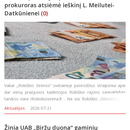
prokuroras atsiėmė ieškinį L. Meilutei-
Datkūnienei
(0)
Vakar „Rokiškio Sirenos“ svetainėje pasirodžius straipsniui apie
dar vieną praėjusios kadencijos Rokiškio rajono savivaldybės
tarybos narę (Rokiskiosirena.lt - Ne visi Rokiškio „čekiukininkai“
sutinka su prokuroro nuomone: dėl dar vienos politikės kreipta
Aktualijos
2026-07-21
Žinia UAB „Biržų duona“ gaminių