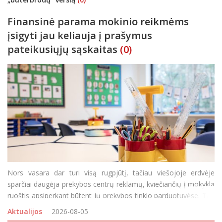
Finansinė parama mokinio reikmėms
įsigyti jau keliauja į prašymus
pateikusiųjų sąskaitas
(0)
Nors vasara dar turi visą rugpjūtį, tačiau viešojoje erdvėje
sparčiai daugėja prekybos centrų reklamų, kviečiančių į mokyklą
ruoštis apsiperkant būtent jų prekybos tinklo parduotuvėse. Tad
nori, nenori vaikai ir tėveliai ima galvoti ir skaičiuoti, ko ir kiek
Aktualijos
2026-08-05
reikės įsigyti, kad rugsėjo