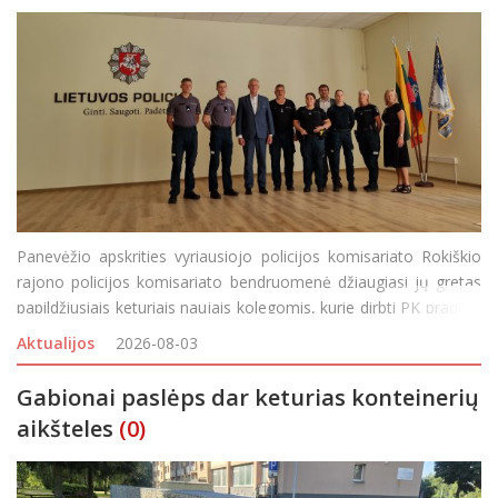
Panevėžio apskrities vyriausiojo policijos komisariato Rokiškio
rajono policijos komisariato bendruomenė džiaugiasi jų gretas
papildžiusiais keturiais naujais kolegomis, kurie dirbti PK pradėjo
baigę mokslus pasinaudoję Rokiškio rajono savivaldybės
Aktualijos
2026-08-03
pareigūnų skatinimo programa –
Gabionai paslėps dar keturias konteinerių
aikšteles
(0)