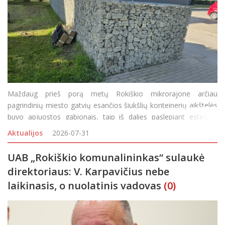
Maždaug prieš porą metų Rokiškio mikrorajone arčiau
pagrindinių miesto gatvių esančios šiukšlių konteinerių aikštelės
buvo apjuostos gabionais, taip iš dalies paslepiant estetinio
miesto vaizdo „darkytojus“. Bet tokių aikštelių, kurioms pr
Aktualijos
2026-07-31
UAB „Rokiškio komunalininkas“ sulaukė
direktoriaus: V. Karpavičius nebe
laikinasis, o nuolatinis vadovas
(0)