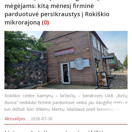
mėgėjams: kitą mėnesį firminė
parduotuvė persikraustys į Rokiškio
mikrorajoną
(0)
Rokiškio centre kaimynų – biržiečių – bendrovės UAB „Biržų
duona“ nedidukė firminė parduotuvė veikia jau daugybę metų ir
turi didžiulį būrį ištikimų klientų. Maždaug prieš ketverius metus
bendrovės vadovai paskelbė apie planuojamus pokyčius Rokišky
Aktualijos
2026-07-20