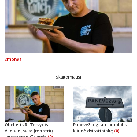
Žmonės
Skaitomiausi
Obelietis R. Tervydis
Panevėžio g. automobilis
Vilniuje įsuko įmantrių
kliudė dviratininkę
(0)
„buterbrodų“ verslą
(0)