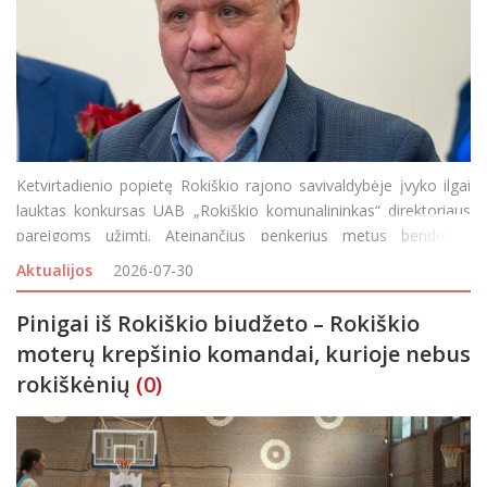
Ketvirtadienio popietę Rokiškio rajono savivaldybėje įvyko ilgai
lauktas konkursas UAB „Rokiškio komunalininkas“ direktoriaus
pareigoms užimti. Ateinančius penkerius metus bendrovei
vadovaus laikinai beveik metus jos vairą laikęs Vidmantas
Aktualijos
2026-07-30
Karpavičius. Nors anksčiau klaust
Pinigai iš Rokiškio biudžeto – Rokiškio
moterų krepšinio komandai, kurioje nebus
rokiškėnių
(0)