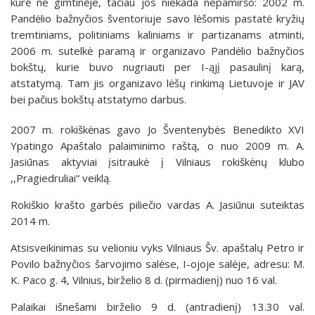
kūrė ne gimtinėje, tačiau jos niekada nepamiršo: 2002 m.
Pandėlio bažnyčios šventoriuje savo lėšomis pastatė kryžių
tremtiniams, politiniams kaliniams ir partizanams atminti,
2006 m. sutelkė paramą ir organizavo Pandėlio bažnyčios
bokštų, kurie buvo nugriauti per I-ąjį pasaulinį karą,
atstatymą. Tam jis organizavo lėšų rinkimą Lietuvoje ir JAV
bei pačius bokštų atstatymo darbus.
2007 m. rokiškėnas gavo Jo Šventenybės Benedikto XVI
Ypatingo Apaštalo palaiminimo raštą, o nuo 2009 m. A.
Jasiūnas aktyviai įsitraukė į Vilniaus rokiškėnų klubo
,,Pragiedruliai“ veiklą.
Rokiškio krašto garbės piliečio vardas A. Jasiūnui suteiktas
2014 m.
Atsisveikinimas su velioniu vyks Vilniaus Šv. apaštalų Petro ir
Povilo bažnyčios šarvojimo salėse, I-ojoje salėje, adresu: M.
K. Paco g. 4, Vilnius, birželio 8 d. (pirmadienį) nuo 16 val.
Palaikai išnešami birželio 9 d. (antradienį) 13.30 val.