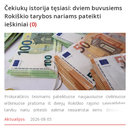
Čekiukų istorija tęsiasi: dviem buvusiems
Rokiškio tarybos nariams pateikti
ieškiniai
(0)
Prokuratūros teismams pateiktuose naujausiuose civiliniuose
ieškiniuose prašoma iš dviejų Rokiškio rajono savivaldybės
tarybų narių priteisti galimai nepagrįstai jiems išmokėtas
išmokas. Panevėžio apygardos prokuratūros prokuroras,
Aktualijos
2026-08-05
atliekantis vi