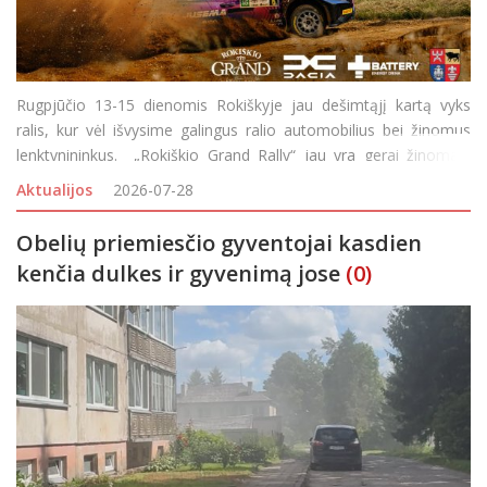
Rugpjūčio 13-15 dienomis Rokiškyje jau dešimtąjį kartą vyks
ralis, kur vėl išvysime galingus ralio automobilius bei žinomus
lenktynininkus. „Rokiškio Grand Rally“ jau yra gerai žinomas,
pripažinimo sulaukęs Lietuvos automobilių sporto renginys,
Aktualijos
2026-07-28
kasmet v
Obelių priemiesčio gyventojai kasdien
kenčia dulkes ir gyvenimą jose
(0)