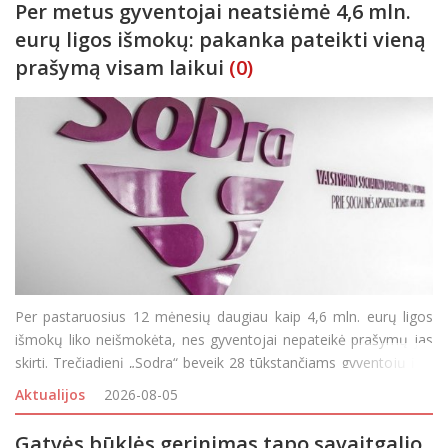
Per metus gyventojai neatsiėmė 4,6 mln.
eurų ligos išmokų: pakanka pateikti vieną
prašymą visam laikui
(0)
Per pastaruosius 12 mėnesių daugiau kaip 4,6 mln. eurų ligos
išmokų liko neišmokėta, nes gyventojai nepateikė prašymų jas
skirti. Trečiadienį „Sodra“ beveik 28 tūkstančiams gyventojų į jų
asmenines paskyras ir elektroniniu paštu išsiuntė priminimus, kvi
Aktualijos
2026-08-05
Gatvės būklės gerinimas tapo savaitgalio