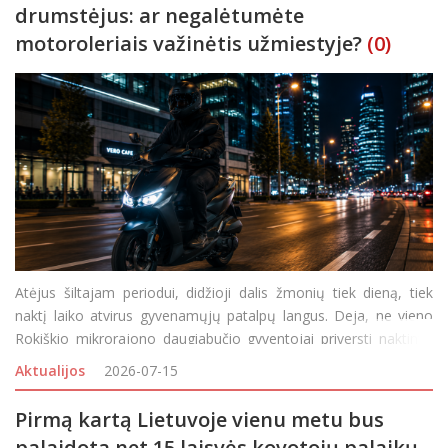
drumstėjus: ar negalėtumėte
motoroleriais važinėtis užmiestyje?
(0)
Atėjus šiltajam periodui, didžioji dalis žmonių tiek dieną, tiek
naktį laiko atvirus gyvenamųjų patalpų langus. Deja, ne vieno
Rokiškio mikrorajono daugiabučio gyventojai priversti naktimis
juos užverti dėl motoroleriais čia važinėjančių jaunulių keliamo
Aktualijos
2026-07-15
triukšmo. Pasivažinėji
Pirmą kartą Lietuvoje vienu metu bus
palaidota net 15 laisvės kovotojų palaikų