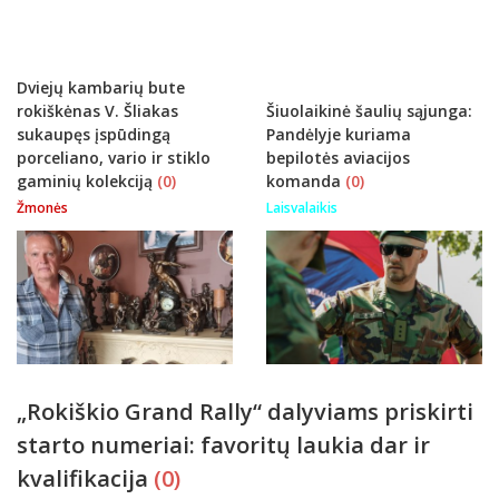
istorijų
Dviejų kambarių bute
rokiškėnas V. Šliakas
Šiuolaikinė šaulių sąjunga:
sukaupęs įspūdingą
Pandėlyje kuriama
porceliano, vario ir stiklo
bepilotės aviacijos
gaminių kolekciją
(0)
komanda
(0)
Žmonės
Laisvalaikis
„Rokiškio Grand Rally“ dalyviams priskirti
starto numeriai: favoritų laukia dar ir
kvalifikacija
(0)