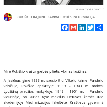
Savivaldybės nuotr. /
ROKIŠKIO RAJONO SAVIVALDYBĖS INFORMACIJA
Facebook
Gmail
LinkedIn
Twitter
Sh
Mirė Rokiškio krašto garbės pilietis Albinas Jasiūnas.
A. Jasiūnas gimė 1933 m. sausio 9 d. Vilkelių kaime, Pandėlio
valsčiuje, Rokiškio apskrityje. 1939 – 1943 m. mokėsi
Lydžiūnų pradžios mokykloje, 1943 – 1951 m. – Pandėlio
vidurinėje, po kurios tęsė mokslus Lietuvos žemės ūkio
akademijoje Mechanizacijos fakultete. Kraštietis gyvenimą