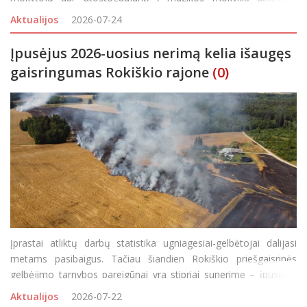
ypatinga ir itin prasminga dovana – vargonai. Juos rokiškėnams
Aktualijos
2026-07-24
padovanojo Palendrių Šv.
Įpusėjus 2026-uosius nerimą kelia išaugęs
gaisringumas Rokiškio rajone
(0)
Įprastai atliktų darbų statistika ugniagesiai-gelbėtojai dalijasi
metams pasibaigus. Tačiau šiandien Rokiškio priešgaisrinės
gelbėjimo tarnybos pareigūnai yra stipriai sunerimę – įpusėjus
2026-uosius, stebi ženkliai padidėjusį gaisrų skaičių, lyginant su
Aktualijos
2026-07-22
praėjusių metų sta