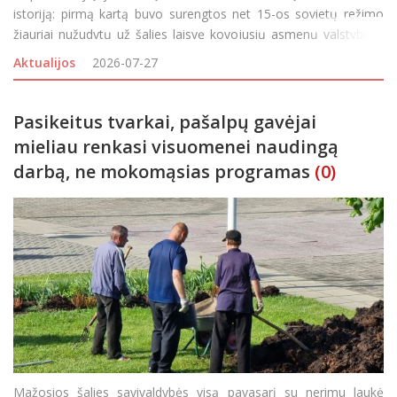
istoriją: pirmą kartą buvo surengtos net 15-os sovietų režimo
žiauriai nužudytų už šalies laisvę kovojusių asmenų valstybinio
lygio laidotuvės. Jūžintų ir Ragelių kapinėse į amžinojo poilsio
Aktualijos
2026-07-27
vietas sekmadienį p
Pasikeitus tvarkai, pašalpų gavėjai
mieliau renkasi visuomenei naudingą
darbą, ne mokomąsias programas
(0)
Mažosios šalies savivaldybės visą pavasarį su nerimu laukė