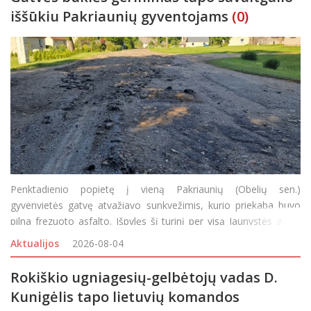
iššūkiu Pakriaunių gyventojams
(0)
Penktadienio popietę į vieną Pakriaunių (Obelių sen.)
gyvenvietės gatvę atvažiavo sunkvežimis, kurio priekaba buvo
pilna frezuoto asfalto. Išpylęs šį turinį per visą Jaunystės g. ilgį
vairuotojas išvažiavo, o gyventojai visą savaitgalį buvo priversti
Aktualijos
2026-08-04
važiuoti gatvelės šon
Rokiškio ugniagesių-gelbėtojų vadas D.
Kunigėlis tapo lietuvių komandos