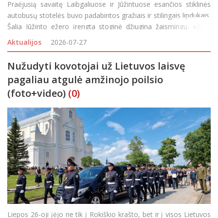
Praėjusią savaitę Laibgaliuose ir Jūžintuose esančios stiklinės
autobusų stotelės buvo padabintos gražiais ir stilingais lipdukais.
Šalia Jūžinto ežero įrengta stoginė džiugina žaismingu, ežerą
atvaizduojančiu piešiniu: nendrėmis ir vandens lelijų lapais, o
Aktualijos
2026-07-27
Laibgaliuose stiklines stot
Nužudyti kovotojai už Lietuvos laisvę
pagaliau atgulė amžinojo poilsio
(foto+video)
(0)
Liepos 26-oji įėjo ne tik į Rokiškio krašto, bet ir į visos Lietuvos