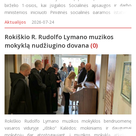
birželio 1-osios, kai įsigalios Socialinės apsaugos ir darbo
ministerijos inicijuoti Piniginės socialinės paramos įstatymo
pakeitimai, kuriais atsisakoma priverstinės visuomenei
Aktualijos
2026-07-24
naudingos veiklos (vadinamojo „atidirbimo“).
Rokiškio R. Rudolfo Lymano muzikos
mokyklą nudžiugino dovana
(0)
Rokiškio Rudolfo Lymano muzikos mokyklos bendruomenę
vasaros viduryje „ištiko“ Kalėdos: mokiniams ir daugumai
mokytojų dar atostogaujant, į muzikos mokyklą atkeliavo