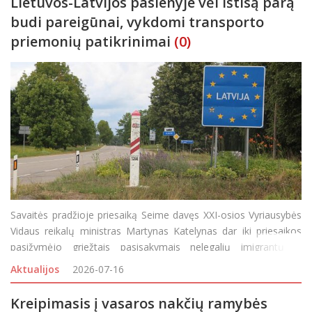
Lietuvos-Latvijos pasienyje vėl ištisą parą
budi pareigūnai, vykdomi transporto
priemonių patikrinimai
(0)
Savaitės pradžioje priesaiką Seime davęs XXI-osios Vyriausybės
Vidaus reikalų ministras Martynas Katelynas dar iki priesaikos
pasižymėjo griežtais pasisakymais nelegalių imigrantų iš
Latvijos į Lietuvą tema teigdamas, jog kaimynei nesusitvarkant
Aktualijos
2026-07-16
su migrantų srautu, neatmestų galimybės grąžint
Kreipimasis į vasaros nakčių ramybės