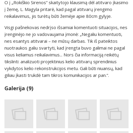
O į „Rokiškio Sirenos“ skaitytojo klausimą dėl atitvaro įkasimo
į žemę, L. Magyla pritarė, kad pagal atitvarų įrengimo
reikalavimus, jis turėtų būti žemėje apie 80cm gylyje.
Visgi pašnekovas nedrįso išsamiai komentuoti situacijos, nes
įrenginėjo ne jo vadovaujama įmonė: „Negaliu komentuoti,
nes esantys atitvarai – ne mūsų darbas. Tik iš pateiktos
nuotraukos galiu svartyti, kad įrengta buvo galimai ne pagal
visus keliamus reikalavimus... Nors čia informaciją reikėtų
tikslinti: analizuoti projektinius kelio atitvarų sprendinius
vykdytos kelio rekonstrukcijos metu. Gali būti niuansų, kad
giliau įkasti trukdė tam tikros komunikacijos ar pan.“.
Galerija (9)