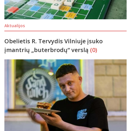
Aktualijos
Obelietis R. Tervydis Vilniuje įsuko
įmantrių „buterbrodų“ verslą
(0)