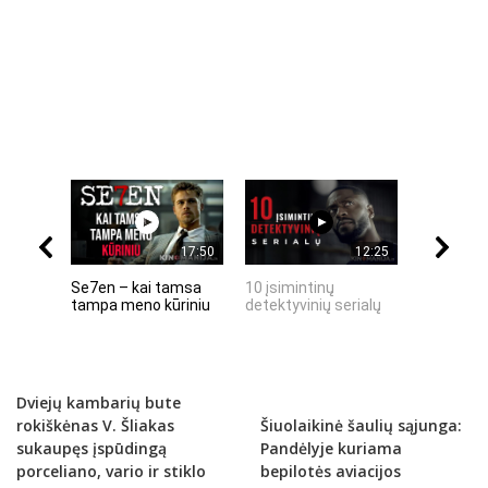
17:50
12:25
Se7en – kai tamsa
10 įsimintinų
10 įtempt
tampa meno kūriniu
detektyvinių serialų
stingdanč
istorijų
Dviejų kambarių bute
rokiškėnas V. Šliakas
Šiuolaikinė šaulių sąjunga:
sukaupęs įspūdingą
Pandėlyje kuriama
porceliano, vario ir stiklo
bepilotės aviacijos