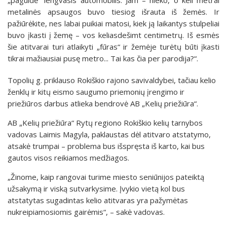
metalinės apsaugos buvo tiesiog išrauta iš žemės. Ir
pažiūrėkite, nes labai puikiai matosi, kiek ją laikantys stulpeliai
buvo įkasti į žemę – vos keliasdešimt centimetrų. Iš esmės
šie atitvarai turi atlaikyti „fūras“ ir žemėje turėtų būti įkasti
tikrai mažiausiai pusę metro... Tai kas čia per parodija?“.
Topolių g. priklauso Rokiškio rajono savivaldybei, tačiau kelio
ženklų ir kitų eismo saugumo priemonių įrengimo ir
priežiūros darbus atlieka bendrovė AB „Kelių priežiūra“.
AB „Kelių priežiūra“ Rytų regiono Rokiškio kelių tarnybos
vadovas Laimis Magyla, paklaustas dėl atitvaro atstatymo,
atsakė trumpai – problema bus išspręsta iš karto, kai bus
gautos visos reikiamos medžiagos.
„Žinome, kaip rangovai turime miesto seniūnijos pateiktą
užsakymą ir viską sutvarkysime. Įvykio vietą kol bus
atstatytas sugadintas kelio atitvaras yra pažymėtas
nukreipiamosiomis gairėmis“, – sakė vadovas.