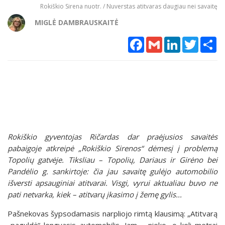
Rokiškio Sirena nuotr. / Nuverstas atitvaras daugiau nei savaitę
MIGLĖ DAMBRAUSKAITĖ
Facebook
Gmail
LinkedIn
Twitter
Sh
Rokiškio gyventojas Ričardas dar praėjusios savaitės
pabaigoje atkreipė „Rokiškio Sirenos“ dėmesį į problemą
Topolių gatvėje. Tiksliau – Topolių, Dariaus ir Girėno bei
Pandėlio g. sankirtoje: čia jau savaitę gulėjo automobilio
išversti apsauginiai atitvarai. Visgi, vyrui aktualiau buvo ne
pati netvarka, kiek – atitvarų įkasimo į žemę gylis...
Pašnekovas šypsodamasis narpliojo rimtą klausimą: „Atitvarą
„paguldė“ lengvasis automobilis. Jam – nieko, o keli metrai