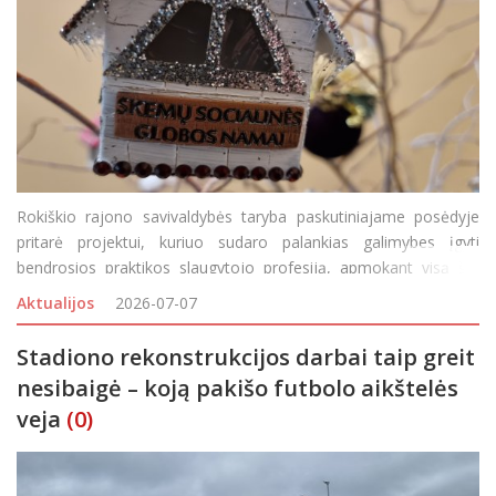
Rokiškio rajono savivaldybės taryba paskutiniajame posėdyje
pritarė projektui, kuriuo sudaro palankias galimybes įgyti
bendrosios praktikos slaugytojo profesiją, apmokant visą šių
studijų programą. Idėjos iniciatorė – Skemų socialinių blogos
Aktualijos
2026-07-07
namų direktorė Greta Žilėnienė pamačiu
Stadiono rekonstrukcijos darbai taip greit
nesibaigė – koją pakišo futbolo aikštelės
veja
(0)