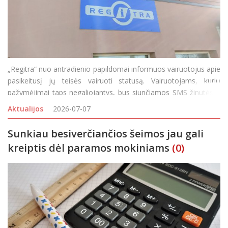
„Regitra“ nuo antradienio papildomai informuos vairuotojus apie
pasikeitusį jų teisės vairuoti statusą. Vairuotojams, kurių
pažymėjimai taps negaliojantys, bus siunčiamos SMS žinutės ir
pranešimai elektroniniu paštu. „Automatiniai pranešimai bus
Aktualijos
2026-07-07
siunčiami tie
Sunkiau besiverčiančios šeimos jau gali
kreiptis dėl paramos mokiniams
(0)