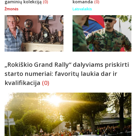
gaminių kolekciją
(0)
komanda
(0)
Žmonės
Laisvalaikis
„Rokiškio Grand Rally“ dalyviams priskirti
starto numeriai: favoritų laukia dar ir
kvalifikacija
(0)