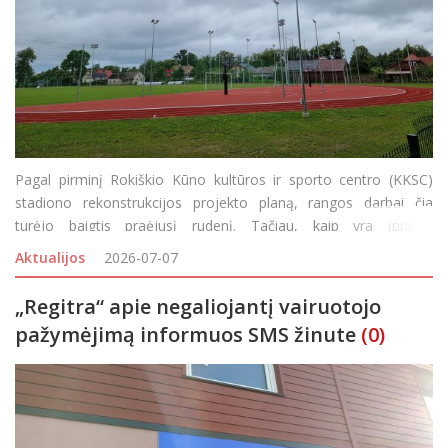
Pagal pirminį Rokiškio Kūno kultūros ir sporto centro (KKSC)
stadiono rekonstrukcijos projekto planą, rangos darbai čia
turėjo baigtis praėjusį rudenį. Tačiau, kaip yra įprasta
įgyvendinant didžiulio masto projektus, dėl darbų eigoje
Aktualijos
2026-07-07
iškylančių netikėtų, neplanuotų iššūki
„Regitra“ apie negaliojantį vairuotojo
pažymėjimą informuos SMS žinute
(0)