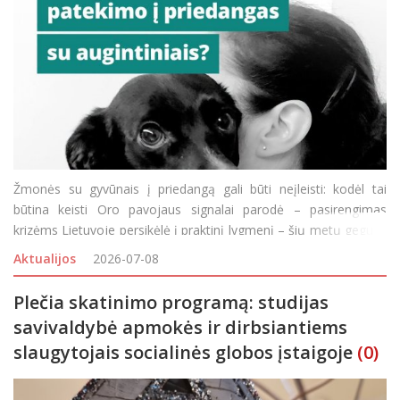
Žmonės su gyvūnais į priedangą gali būti neįleisti: kodėl tai
būtina keisti Oro pavojaus signalai parodė – pasirengimas
krizėms Lietuvoje persikėlė į praktinį lygmenį – šių metų gegužę
žmonės jau slėpėsi priedangose, tačiau su gyvūnais įleidžiami
Aktualijos
2026-07-08
buvo ne visur, nes kol kas nėra
Plečia skatinimo programą: studijas
savivaldybė apmokės ir dirbsiantiems
slaugytojais socialinės globos įstaigoje
(0)