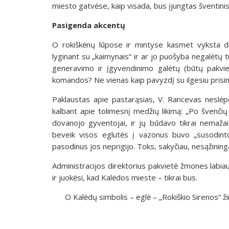
miesto gatvėse, kaip visada, bus įjungtas šventinis
Pasigenda akcentų
O rokiškėnų lūpose ir mintyse kasmet vyksta dis
lyginant su „kaimynais“ ir ar jo puošyba negalėtų t
generavimo ir įgyvendinimo galėtų (būtų pakviest
komandos? Ne vienas kaip pavyzdį su ilgesiu prisim
Paklaustas apie pastarąsias, V. Rancevas neslėpė,
kalbant apie tolimesnį medžių likimą: „Po švenčių
dovanojo gyventojai, ir jų būdavo tikrai nemaža
beveik visos eglutės į vazonus buvo „susodinto
pasodinus jos neprigijo. Toks, sakyčiau, nesąžinin
Administracijos direktorius pakvietė žmones labiau
ir juokėsi, kad Kalėdos mieste – tikrai bus.
O Kalėdų simbolis – eglė – „Rokiškio Sirenos“ žin