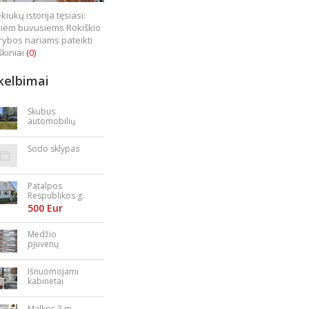
kiukų istorija tęsiasi:
iem buvusiems Rokiškio
rybos nariams pateikti
škiniai
(0)
kelbimai
Skubus
automobilių
supirkimas
Sodo sklypas
Patalpos
Respublikos g.
23
500 Eur
Medžio
pjuvenų
granulės,
briketai
Išnuomojami
kabinetai
Nepriklausomy
bės aikštėje
Malkos 3 m.