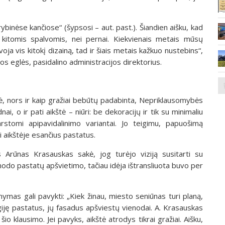
rybinėse kančiose“ (šypsosi – aut. past.). Šiandien aišku, kad
ta kitomis spalvomis, nei pernai. Kiekvienais metais mūsų
oja vis kitokį dizainą, tad ir šiais metais kažkuo nustebins“,
ios eglės, pasidalino administracijos direktorius.
ė, nors ir kaip gražiai bebūtų padabinta, Nepriklausomybės
nai, o ir pati aikštė – niūri: be dekoracijų ir tik su minimaliu
rstomi apipavidalinimo variantai. Jo teigimu, papuošimą
i aikštėje esančius pastatus.
Arūnas Krasauskas sakė, jog turėjo viziją susitarti su
enodo pastatų apšvietimo, tačiau idėja ištransliuota buvo per
ymas gali pavykti: „Kiek žinau, miesto seniūnas turi planą,
igiję pastatus, jų fasadus apšviestų vienodai. A. Krasauskas
o klausimo. Jei pavyks, aikštė atrodys tikrai gražiai. Aišku,