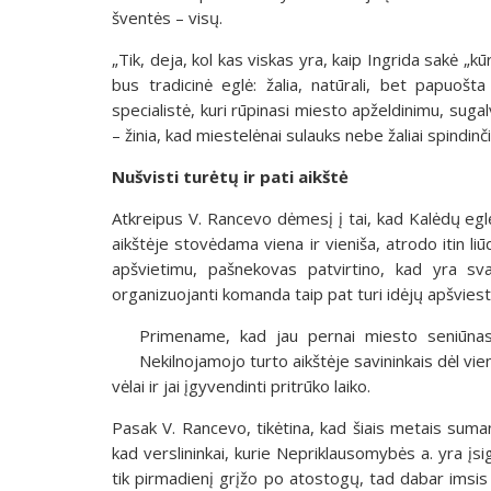
šventės – visų.
„Tik, deja, kol kas viskas yra, kaip Ingrida sakė „kū
bus tradicinė eglė: žalia, natūrali, bet papuoš
specialistė, kuri rūpinasi miesto apželdinimu, sugalv
– žinia, kad miestelėnai sulauks nebe žaliai spindinč
Nušvisti turėtų ir pati aikštė
Atkreipus V. Rancevo dėmesį į tai, kad Kalėdų egl
aikštėje stovėdama viena ir vieniša, atrodo itin liūd
apšvietimu, pašnekovas patvirtino, kad yra sva
organizuojanti komanda taip pat turi idėjų apšviest
Primename, kad jau pernai miesto seniūnas 
Nekilnojamojo turto aikštėje savininkais dėl vi
vėlai ir jai įgyvendinti pritrūko laiko.
Pasak V. Rancevo, tikėtina, kad šiais metais suman
kad verslininkai, kurie Nepriklausomybės a. yra įs
tik pirmadienį grįžo po atostogų, tad dabar imsis ši