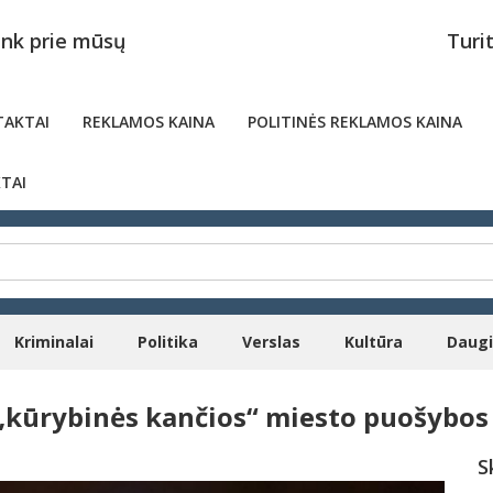
unk prie mūsų
Turi
AKTAI
REKLAMOS KAINA
POLITINĖS REKLAMOS KAINA
TAI
Kriminalai
Politika
Verslas
Kultūra
Daug
 „kūrybinės kančios“ miesto puošybo
S