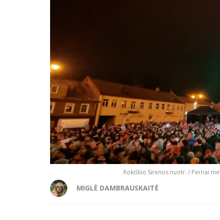
Rokiškio Sirenos nuotr. / Pernai met
MIGLĖ DAMBRAUSKAITĖ