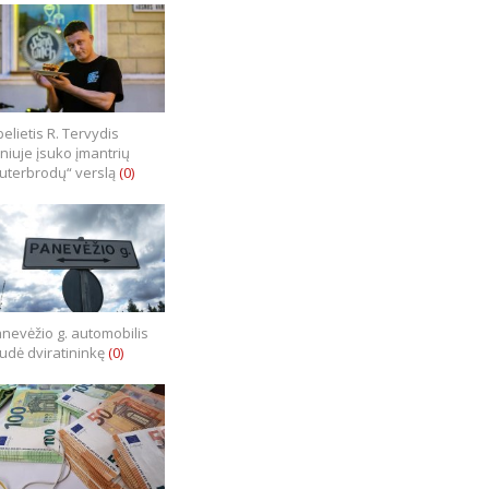
elietis R. Tervydis
lniuje įsuko įmantrių
uterbrodų“ verslą
(0)
nevėžio g. automobilis
iudė dviratininkę
(0)