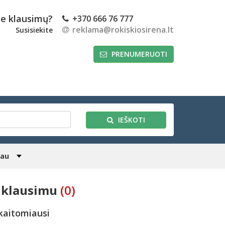
te klausimų?
+370 666 76 777
reklama@rokiskiosirena.lt
Susisiekite
PRENUMERUOTI
IEŠKOTI
iau
s klausimu
(0)
kaitomiausi