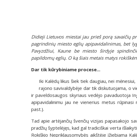
Didieji Lietuvos miestai jau prieš porą savaičių 
pagrindinių miesto eglių apipavidalinimas, bet l
Pavyzdžiui, Kaune be miesto širdyje spindin
papildomų eglių. O ką šiais metais matys rokiškėn
Dar tik kūrybiniame procese...
Iki Kalėdų likus šiek tiek daugiau, nei mėnesiui,
rajono savivaldybėje dar tik diskutuojama, o v
ir paveldosaugos skyriaus vedėjo pavaduotoja Ing
apipavidalinimu jau ne vienerius metus rūpinasi 
past.).
Tad apie artėjančių švenčių vizijas papasakojo sav
pradžių šyptelėjęs, kad gal tradiciškai verta išlaikyt
Rokiškio Nepriklausomybės aikštėje įžiebiama Kalėd