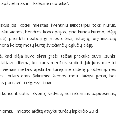
 apšvietimas ir – kalėdinė nuotaika“.
kusijos, kodėl miestas šventiniu laikotarpiu toks niūrus,
urėti vienos, bendros koncepcijos, prie kurios kūrimo, idėjų
i) prisidėti neabejingi miestelėnai, įstaigų, organizacijų
ena keletą metų kurtą šviečiančių eglučių alėją.
 kad idėja buvo tikrai graži, tačiau praktika buvo „sunki“
 kildavo dilema, kur tuos medžius sodinti. Juk juos miestui
i. Vienais metais apskritai turėjome didelę problemą, nes
s“ nukirstomis šaknimis: žiemos metu laikėsi gerai, bet
gas pardavėjų elgesys buvo“.
 koncentruotis į šventę širdyse, nei į išorinius papuošimus,
iomis, į miesto aikštę atvykti turėtų lapkričio 20 d.