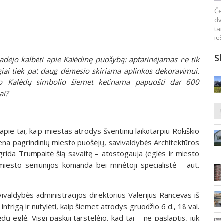
Če
dv
ta
ie
S
pradėjo kalbėti apie Kalėdinę puošybą: aptarinėjamas ne tik
ygiai tiek pat daug dėmesio skiriama aplinkos dekoravimui.
čio Kalėdų simbolio šiemet ketinama papuošti dar 600
ai?
 apie tai, kaip miestas atrodys šventiniu laikotarpiu Rokiškio
iena pagrindinių miesto puošėjų, savivaldybės Architektūros
rida Trumpaitė šią savaitę – atostogauja (eglės ir miesto
miesto seniūnijos komanda bei minėtoji specialistė – aut.
ivaldybės administracijos direktorius Valerijus Rancevas iš
i intrigą ir nutylėti, kaip šiemet atrodys gruodžio 6 d., 18 val.
ų eglė. Visgi paskui tarstelėjo, kad tai – ne paslaptis, juk