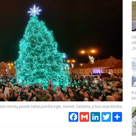
Ob
Vi
„b
Pa
kl
ais miestą puošė žaliai puošta eglė, šiemet, žadama, ji bus visai kitokia.
Facebook
Gmail
LinkedIn
Twitter
Share