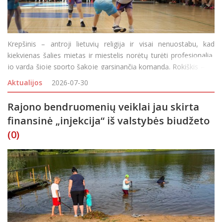
Krepšinis – antroji lietuvių religija ir visai nenuostabu, kad
kiekvienas šalies mietas ir miestelis norėtų turėti profesionalią,
jo vardą šioje sporto šakoje garsinančią komandą. Rokiškis – ne
išimtis, garsiai pradėjęs svajoti apie profesionalią
Aktualijos
2026-07-30
Rajono bendruomenių veiklai jau skirta
finansinė „injekcija“ iš valstybės biudžeto
(0)