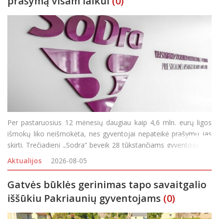
prašymą visam laikui
(0)
Per pastaruosius 12 mėnesių daugiau kaip 4,6 mln. eurų ligos
išmokų liko neišmokėta, nes gyventojai nepateikė prašymų jas
skirti. Trečiadienį „Sodra“ beveik 28 tūkstančiams gyventojų į jų
asmenines paskyras ir elektroniniu paštu išsiuntė priminimus, kvi
Aktualijos
2026-08-05
Gatvės būklės gerinimas tapo savaitgalio
iššūkiu Pakriaunių gyventojams
(0)