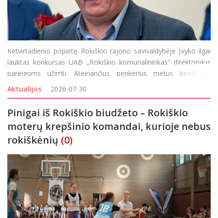
Ketvirtadienio popietę Rokiškio rajono savivaldybėje įvyko ilgai
lauktas konkursas UAB „Rokiškio komunalininkas“ direktoriaus
pareigoms užimti. Ateinančius penkerius metus bendrovei
vadovaus laikinai beveik metus jos vairą laikęs Vidmantas
Aktualijos
2026-07-30
Karpavičius. Nors anksčiau klaust
Pinigai iš Rokiškio biudžeto – Rokiškio
moterų krepšinio komandai, kurioje nebus
rokiškėnių
(0)