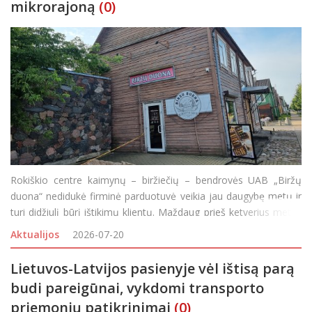
mikrorajoną
(0)
Rokiškio centre kaimynų – biržiečių – bendrovės UAB „Biržų
duona“ nedidukė firminė parduotuvė veikia jau daugybę metų ir
turi didžiulį būrį ištikimų klientų. Maždaug prieš ketverius metus
bendrovės vadovai paskelbė apie planuojamus pokyčius Rokišky
Aktualijos
2026-07-20
Lietuvos-Latvijos pasienyje vėl ištisą parą
budi pareigūnai, vykdomi transporto
priemonių patikrinimai
(0)