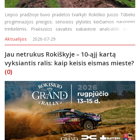
Liepos pradžioje buvo pradėtos tvarkyti Rokiškio Juozo Tūbelio
progimnazijos prieigos: senosios plytelės keičiamos naujomis
trinkelėmis. Praėjusios savaitės pabaigoje analogiški darbai
prasidėjo ir Rokiškio Juozo Tumo-Vaižganto progimnazijos
Aktualijos
2026-07-29
teritorijoje – didžiulių
Jau netrukus Rokiškyje – 10-ąjį kartą
vyksiantis ralis: kaip keisis eismas mieste?
(0)