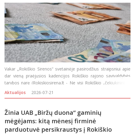
Vakar „Rokiškio Sirenos“ svetainėje pasirodžius straipsniui apie
dar vieną praėjusios kadencijos Rokiškio rajono savivaldybės
tarybos narę (Rokiskiosirena.lt - Ne visi Rokiškio „čekiukininkai“
sutinka su prokuroro nuomone: dėl dar vienos politikės kreipta
Aktualijos
2026-07-21
Žinia UAB „Biržų duona“ gaminių
mėgėjams: kitą mėnesį firminė
parduotuvė persikraustys į Rokiškio