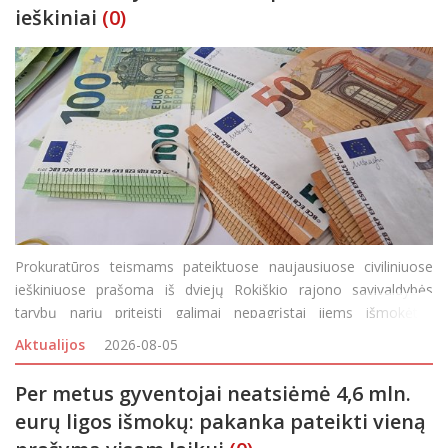
ieškiniai
(0)
Prokuratūros teismams pateiktuose naujausiuose civiliniuose
ieškiniuose prašoma iš dviejų Rokiškio rajono savivaldybės
tarybų narių priteisti galimai nepagrįstai jiems išmokėtas
išmokas. Panevėžio apygardos prokuratūros prokuroras,
Aktualijos
2026-08-05
atliekantis vi
Per metus gyventojai neatsiėmė 4,6 mln.
eurų ligos išmokų: pakanka pateikti vieną