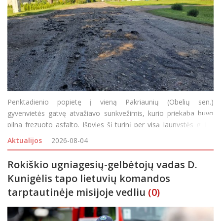
Penktadienio popietę į vieną Pakriaunių (Obelių sen.)
gyvenvietės gatvę atvažiavo sunkvežimis, kurio priekaba buvo
pilna frezuoto asfalto. Išpylęs šį turinį per visą Jaunystės g. ilgį
vairuotojas išvažiavo, o gyventojai visą savaitgalį buvo priversti
Aktualijos
2026-08-04
važiuoti gatvelės šon
Rokiškio ugniagesių-gelbėtojų vadas D.
Kunigėlis tapo lietuvių komandos
tarptautinėje misijoje vedliu
(0)