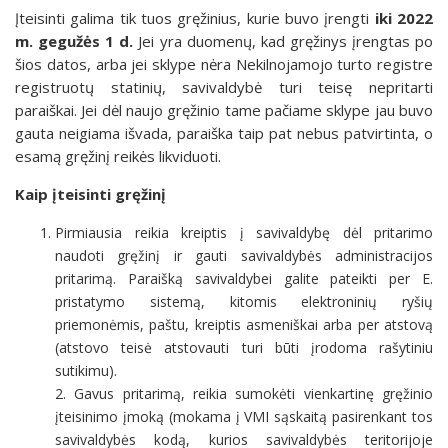
Įteisinti galima tik tuos gręžinius, kurie buvo įrengti
iki 2022
m. gegužės 1 d.
Jei yra duomenų, kad gręžinys įrengtas po
šios datos, arba jei sklype nėra Nekilnojamojo turto registre
registruotų statinių, savivaldybė turi teisę nepritarti
paraiškai. Jei dėl naujo gręžinio tame pačiame sklype jau buvo
gauta neigiama išvada, paraiška taip pat nebus patvirtinta, o
esamą gręžinį reikės likviduoti.
Kaip įteisinti gręžinį
Pirmiausia reikia kreiptis į savivaldybę dėl pritarimo
naudoti gręžinį ir gauti savivaldybės administracijos
pritarimą. Paraišką savivaldybei galite pateikti per E.
pristatymo sistemą, kitomis elektroninių ryšių
priemonėmis, paštu, kreiptis asmeniškai arba per atstovą
(atstovo teisė atstovauti turi būti įrodoma rašytiniu
sutikimu).
2. Gavus pritarimą, reikia sumokėti vienkartinę gręžinio
įteisinimo įmoką (mokama į VMI sąskaitą pasirenkant tos
savivaldybės kodą, kurios savivaldybės teritorijoje