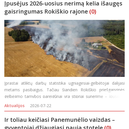
Įpusėjus 2026-uosius nerimą kelia išaugęs
gaisringumas Rokiškio rajone
(0)
Įprastai atliktų darbų statistika ugniagesiai-gelbėtojai dalijasi
metams pasibaigus. Tačiau šiandien Rokiškio priešgaisrinės
gelbėjimo tarnybos pareigūnai yra stipriai sunerimę – įpusėjus
2026-uosius, stebi ženkliai padidėjusį gaisrų skaičių, lyginant su
Aktualijos
2026-07-22
praėjusių metų sta
Ir toliau keičiasi Panemunėlio vaizdas –
gyventojai džiaugiasi nauja stotele
(0)