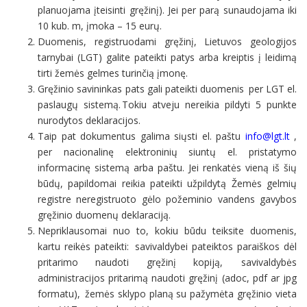
planuojama įteisinti gręžinį). Jei per parą sunaudojama iki
10 kub. m, įmoka – 15 eurų.
Duomenis, registruodami gręžinį, Lietuvos geologijos
tarnybai (LGT) galite pateikti patys arba kreiptis į leidimą
tirti žemės gelmes turinčią įmonę.
Gręžinio savininkas pats gali pateikti duomenis per LGT el.
paslaugų sistemą. Tokiu atveju nereikia pildyti 5 punkte
nurodytos deklaracijos.
Taip pat dokumentus galima siųsti el. paštu
info@lgt.lt
,
per nacionalinę elektroninių siuntų el. pristatymo
informacinę sistemą arba paštu. Jei renkatės vieną iš šių
būdų, papildomai reikia pateikti užpildytą Žemės gelmių
registre neregistruoto gėlo požeminio vandens gavybos
gręžinio duomenų deklaraciją.
Nepriklausomai nuo to, kokiu būdu teiksite duomenis,
kartu reikės pateikti: savivaldybei pateiktos paraiškos dėl
pritarimo naudoti gręžinį kopiją, savivaldybės
administracijos pritarimą naudoti gręžinį (adoc, pdf ar jpg
formatu), žemės sklypo planą su pažymėta gręžinio vieta