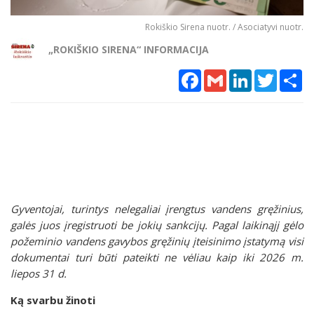
Rokiškio Sirena nuotr. / Asociatyvi nuotr.
„ROKIŠKIO SIRENA“ INFORMACIJA
Facebook
Gmail
LinkedIn
Twitter
Sh
Gyventojai, turintys nelegaliai įrengtus vandens gręžinius,
galės juos įregistruoti be jokių sankcijų. Pagal laikinąjį gėlo
požeminio vandens gavybos gręžinių įteisinimo įstatymą visi
dokumentai turi būti pateikti ne vėliau kaip iki 2026 m.
liepos 31 d.
Ką svarbu žinoti