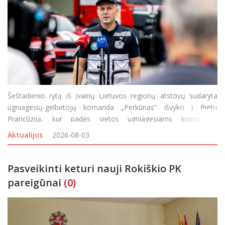
Šeštadienio rytą iš įvairių Lietuvos regionų atstovų sudaryta
ugniagesių-gelbėtojų komanda „Perkūnas“ išvyko į Pietų
Prancūziją, kur padės vietos ugniagesiams kovoti su
siautėjančiais didžiuliais miškų gaisrais. Keturių dešimčių
Aktualijos
2026-08-03
savanorių būriui
Pasveikinti keturi nauji Rokiškio PK
pareigūnai
(0)