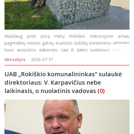
Maždaug prieš porą metų Rokiškio mikrorajone arčiau
pagrindinių miesto gatvių esančios šiukšlių konteinerių aikštelės
buvo apjuostos gabionais, taip iš dalies paslepiant estetinio
miesto vaizdo „darkytojus“. Bet tokių aikštelių, kurioms pr
Aktualijos
2026-07-31
UAB „Rokiškio komunalininkas“ sulaukė
direktoriaus: V. Karpavičius nebe
laikinasis, o nuolatinis vadovas
(0)