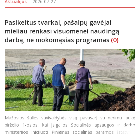
Aktualijos
2026-07-27
vietas sekmadienį p
Pasikeitus tvarkai, pašalpų gavėjai
mieliau renkasi visuomenei naudingą
darbą, ne mokomąsias programas
(0)
Mažosios šalies savivaldybės visą pavasarį su nerimu laukė
birželio 1-osios, kai įsigalios Socialinės apsaugos ir darbo
ministerijos inicijuoti Piniginės socialinės paramos įstatymo
pakeitimai, kuriais atsisakoma priverstinės visuomenei