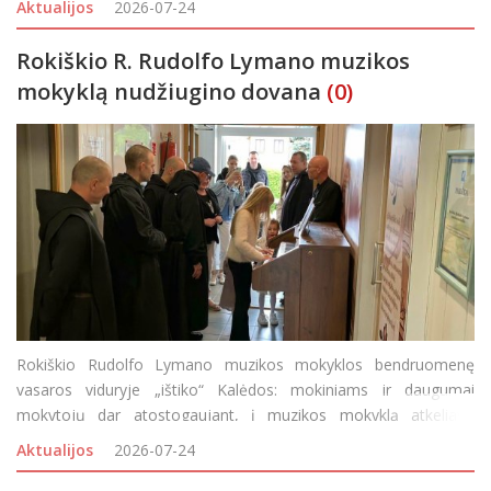
Aktualijos
2026-07-24
naudingos veiklos (vadinamojo „atidirbimo“).
Rokiškio R. Rudolfo Lymano muzikos
mokyklą nudžiugino dovana
(0)
Rokiškio Rudolfo Lymano muzikos mokyklos bendruomenę
vasaros viduryje „ištiko“ Kalėdos: mokiniams ir daugumai
mokytojų dar atostogaujant, į muzikos mokyklą atkeliavo
ypatinga ir itin prasminga dovana – vargonai. Juos rokiškėnams
Aktualijos
2026-07-24
padovanojo Palendrių Šv.