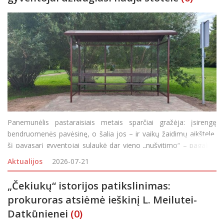
Panemunėlis pastaraisiais metais sparčiai gražėja: įsirengę
bendruomenės pavėsinę, o šalia jos – ir vaikų žaidimų aikštelę,
šį pavasarį gyventojai sulaukė dar vieno „nušvitimo“ – pagaliau
buvo nugriautas senas ūkinis kluonas, ilgus metus
Aktualijos
2026-07-21
„Čekiukų“ istorijos patikslinimas:
prokuroras atsiėmė ieškinį L. Meilutei-
Datkūnienei
(0)