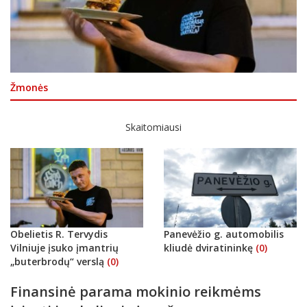
Žmonės
Skaitomiausi
Obelietis R. Tervydis
Panevėžio g. automobilis
Vilniuje įsuko įmantrių
kliudė dviratininkę
(0)
„buterbrodų“ verslą
(0)
Finansinė parama mokinio reikmėms