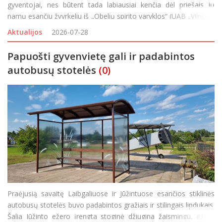
gyventojai, nes būtent tada labiausiai kenčia dėl priešais jų
namų esančiu žvyrkeliu iš „Obelių spirito varyklos“ (UAB „Vilniaus
degtinė“ filialo) važiuojančio sunkiasvorio transporto sukeliamų
Aktualijos
2026-07-28
dulkių. Anot g
Papuošti gyvenvietę gali ir padabintos
autobusų stotelės
(0)
Praėjusią savaitę Laibgaliuose ir Jūžintuose esančios stiklinės
autobusų stotelės buvo padabintos gražiais ir stilingais lipdukais.
Šalia Jūžinto ežero įrengta stoginė džiugina žaismingu, ežerą