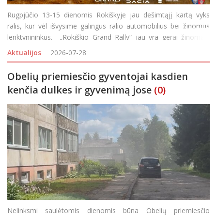
Rugpjūčio 13-15 dienomis Rokiškyje jau dešimtąjį kartą vyks
ralis, kur vėl išvysime galingus ralio automobilius bei žinomus
lenktynininkus. „Rokiškio Grand Rally“ jau yra gerai žinomas,
pripažinimo sulaukęs Lietuvos automobilių sporto renginys,
Aktualijos
2026-07-28
kasmet v
Obelių priemiesčio gyventojai kasdien
kenčia dulkes ir gyvenimą jose
(0)
Nelinksmi saulėtomis dienomis būna Obelių priemiesčio