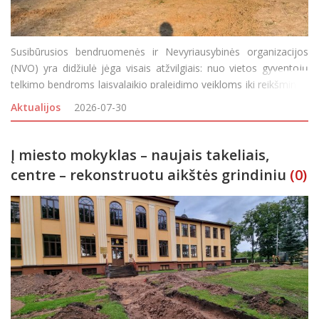
Susibūrusios bendruomenės ir Nevyriausybinės organizacijos
(NVO) yra didžiulė jėga visais atžvilgiais: nuo vietos gyventojų
telkimo bendroms laisvalaikio praleidimo veikloms iki reikšmingų
aplinkos gražinimo ar gerbūvio kūrimo projektų įgyvendinimo.
Aktualijos
2026-07-30
Visgi, bendruomeniškumui puoselėti n
Į miesto mokyklas – naujais takeliais,
centre – rekonstruotu aikštės grindiniu
(0)