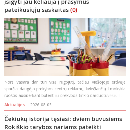
įsigyti jau keliauja į prašymus
pateikusiųjų sąskaitas
(0)
Nors vasara dar turi visą rugpjūtį, tačiau viešojoje erdvėje
sparčiai daugėja prekybos centrų reklamų, kviečiančių į mokyklą
ruoštis apsiperkant būtent jų prekybos tinklo parduotuvėse. Tad
nori, nenori vaikai ir tėveliai ima galvoti ir skaičiuoti, ko ir kiek
Aktualijos
2026-08-05
reikės įsigyti, kad rugsėjo
Čekiukų istorija tęsiasi: dviem buvusiems
Rokiškio tarybos nariams pateikti