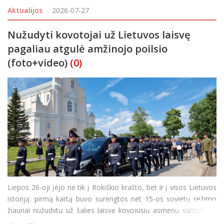
atvaizduojančiu piešiniu: nendrėmis ir vandens lelijų lapais, o
Aktualijos
2026-07-27
Laibgaliuose stiklines stot
Nužudyti kovotojai už Lietuvos laisvę
pagaliau atgulė amžinojo poilsio
(foto+video)
(0)
Liepos 26-oji įėjo ne tik į Rokiškio krašto, bet ir į visos Lietuvos
istoriją: pirmą kartą buvo surengtos net 15-os sovietų režimo
žiauriai nužudytų už šalies laisvę kovojusių asmenų valstybinio
lygio laidotuvės. Jūžintų ir Ragelių kapinėse į amžinojo poilsio