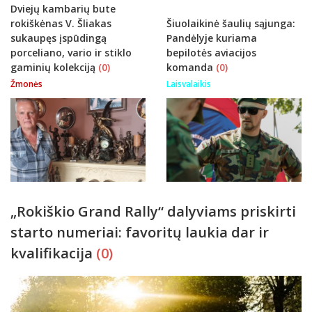
Dviejų kambarių bute
rokiškėnas V. Šliakas
Šiuolaikinė šaulių sąjunga:
sukaupęs įspūdingą
Pandėlyje kuriama
porceliano, vario ir stiklo
bepilotės aviacijos
gaminių kolekciją
(0)
komanda
(0)
Žmonės
Laisvalaikis
„Rokiškio Grand Rally“ dalyviams priskirti
starto numeriai: favoritų laukia dar ir
kvalifikacija
(0)