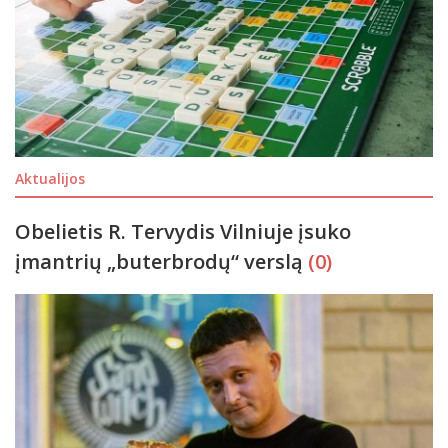
Aktualijos
Obelietis R. Tervydis Vilniuje įsuko
įmantrių „buterbrodų“ verslą
(0)