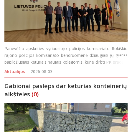
Panevėžio apskrities vyriausiojo policijos komisariato Rokiškio
rajono policijos komisariato bendruomenė džiaugiasi jų gretas
papildžiusiais keturiais naujais kolegomis, kurie dirbti PK pradėjo
baigę mokslus pasinaudoję Rokiškio rajono savivaldybės
Aktualijos
2026-08-03
pareigūnų skatinimo programa –
Gabionai paslėps dar keturias konteinerių
aikšteles
(0)