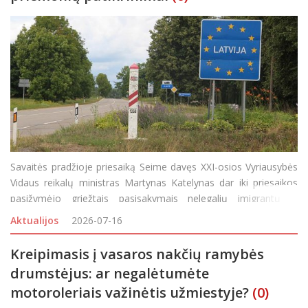
Savaitės pradžioje priesaiką Seime davęs XXI-osios Vyriausybės
Vidaus reikalų ministras Martynas Katelynas dar iki priesaikos
pasižymėjo griežtais pasisakymais nelegalių imigrantų iš
Latvijos į Lietuvą tema teigdamas, jog kaimynei nesusitvarkant
Aktualijos
2026-07-16
su migrantų srautu, neatmestų galimybės grąžint
Kreipimasis į vasaros nakčių ramybės
drumstėjus: ar negalėtumėte
motoroleriais važinėtis užmiestyje?
(0)