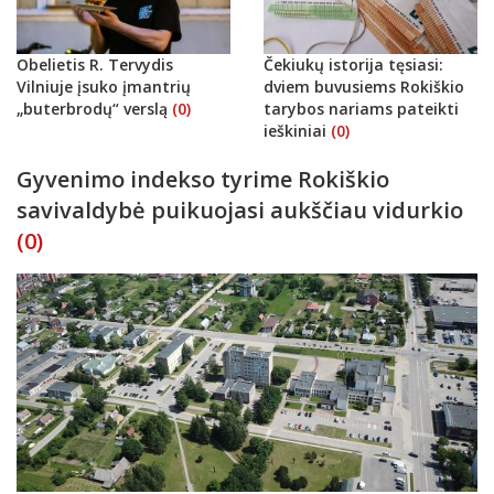
Obelietis R. Tervydis
Čekiukų istorija tęsiasi:
Vilniuje įsuko įmantrių
dviem buvusiems Rokiškio
„buterbrodų“ verslą
(0)
tarybos nariams pateikti
ieškiniai
(0)
Gyvenimo indekso tyrime Rokiškio
savivaldybė puikuojasi aukščiau vidurkio
(0)