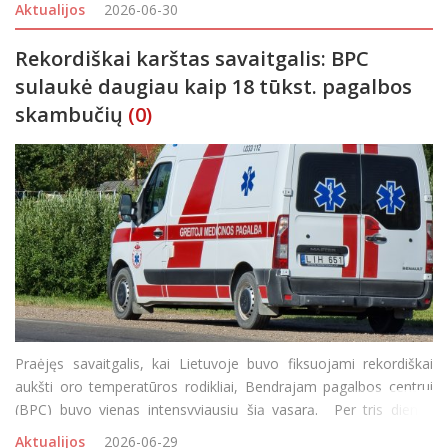
patvirtinus įstatymų pakeitimus, iki 2026 m. pabaigos sumokėti
Aktualijos
2026-06-30
kelių naudotojo mokestį
Rekordiškai karštas savaitgalis: BPC
sulaukė daugiau kaip 18 tūkst. pagalbos
skambučių
(0)
Praėjęs savaitgalis, kai Lietuvoje buvo fiksuojami rekordiškai
aukšti oro temperatūros rodikliai, Bendrajam pagalbos centrui
(BPC) buvo vienas intensyviausių šią vasarą. Per tris dienas
skubiosios pagalbos tarnybų ryšio numeriu 112 sulaukta 18 241
Aktualijos
2026-06-29