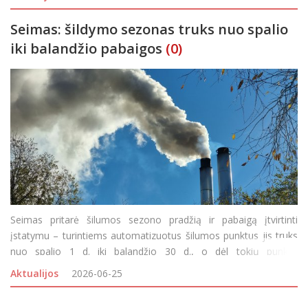
skambučio. Nors t
Seimas: šildymo sezonas truks nuo spalio
iki balandžio pabaigos
(0)
Seimas pritarė šilumos sezono pradžią ir pabaigą įtvirtinti
įstatymu – turintiems automatizuotus šilumos punktus jis truks
nuo spalio 1 d. iki balandžio 30 d., o dėl tokių punktų
neįsirengusių pastatų šildymo sprendimą kaip ir anksčiau galės
Aktualijos
2026-06-25
priims savivaldybės. Seimas pr