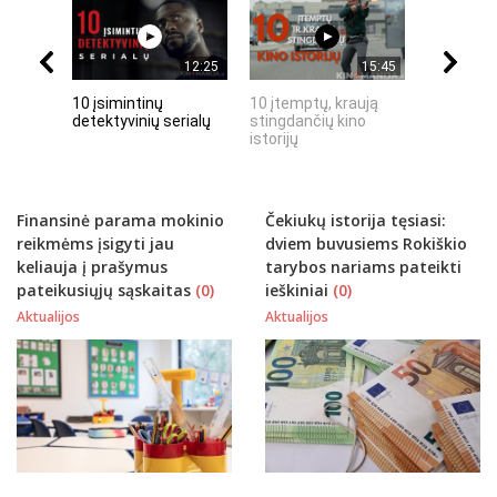
12:25
15:45
10 įsimintinų
10 įtemptų, kraują
„Septynių
detektyvinių serialų
stingdančių kino
Riteris" – 
istorijų
paprastu
Finansinė parama mokinio
Čekiukų istorija tęsiasi:
reikmėms įsigyti jau
dviem buvusiems Rokiškio
keliauja į prašymus
tarybos nariams pateikti
pateikusiųjų sąskaitas
(0)
ieškiniai
(0)
Aktualijos
Aktualijos