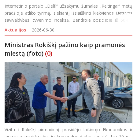
Internetinio portalo „Delfi“ užsakymu žurnalas „Reitingai“ metų
pradžioje atliko tyrimą, siekiantį išsiaiškinti kiekvienos Lietuvos
savivaldybės gyvenimo indeksą. Bendroje pozicijoje iš 60-ies
šalies savivaldybių Rokiškio pavadinimas puikuoj
Aktualijos
2026-06-30
Ministras Rokiškį pažino kaip pramonės
miestą (foto)
(0)
Vizitu į Rokiškį pirmadienį prasidėjo laikinojo Ekonomikos ir
inovacijų ministro bei jo komandos darbo savaitė. Jau 10 val.