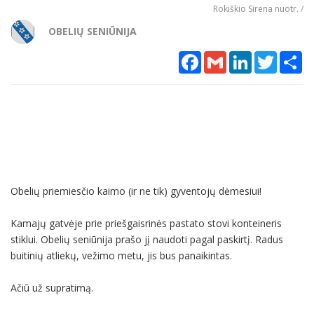
Rokiškio Sirena nuotr. /
OBELIŲ SENIŪNIJA
Facebook
Gmail
LinkedIn
Twitter
Sh
Obelių priemiesčio kaimo (ir ne tik) gyventojų dėmesiui!
Kamajų gatvėje prie priešgaisrinės pastato stovi konteineris
stiklui. Obelių seniūnija prašo jį naudoti pagal paskirtį. Radus
buitinių atliekų, vežimo metu, jis bus panaikintas.
Ačiū už supratimą.