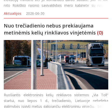
ryto Rokiškio rajono savivaldybės mero kabinete su rajono
vadovais susitikusi delegacija mieste praleido visą dieną –
Aktualijos
2026-06-30
įtemptoje darbotvarkėje buvo numatytas
Nuo trečiadienio nebus prekiaujama
metinėmis kelių rinkliavos vinjetėmis
(0)
Ruošiantis elektroninės kelių rinkliavos sistemos „Via Toll“
startui, nuo liepos 1 d., trečiadienio, Lietuvoje nebelieka
galimybės įsigyti metus galiojančių elektroninių vinječių. Seimui