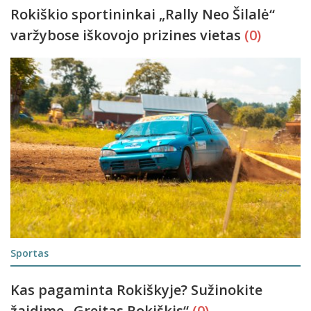
Rokiškio sportininkai „Rally Neo Šilalė“
varžybose iškovojo prizines vietas
(0)
Sportas
Kas pagaminta Rokiškyje? Sužinokite
žaidime „Greitas Rokiškis“
(0)