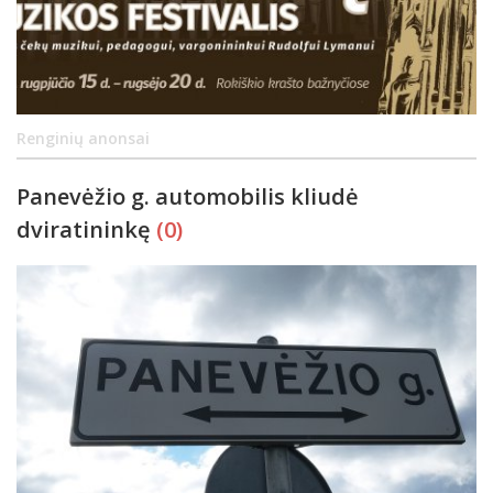
Renginių anonsai
Panevėžio g. automobilis kliudė
dviratininkę
(0)