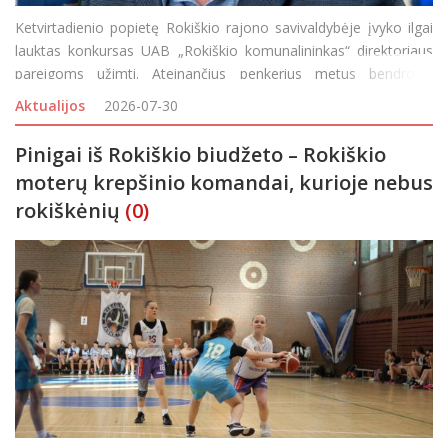
Ketvirtadienio popietę Rokiškio rajono savivaldybėje įvyko ilgai
lauktas konkursas UAB „Rokiškio komunalininkas“ direktoriaus
pareigoms užimti. Ateinančius penkerius metus bendrovei
vadovaus laikinai beveik metus jos vairą laikęs Vidmantas
Aktualijos
2026-07-30
Karpavičius. Nors anksčiau klaust
Pinigai iš Rokiškio biudžeto – Rokiškio
moterų krepšinio komandai, kurioje nebus
rokiškėnių
(0)