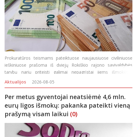
Prokuratūros teismams pateiktuose naujausiuose civiliniuose
ieškiniuose prašoma iš dviejų Rokiškio rajono savivaldybės
tarybų narių priteisti galimai nepagrįstai jiems išmokėtas
išmokas. Panevėžio apygardos prokuratūros prokuroras,
Aktualijos
2026-08-05
atliekantis vi
Per metus gyventojai neatsiėmė 4,6 mln.
eurų ligos išmokų: pakanka pateikti vieną
prašymą visam laikui
(0)