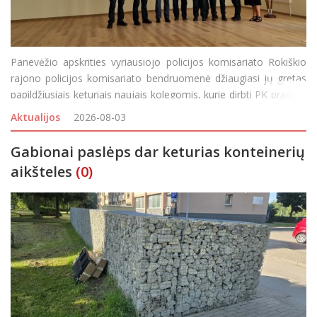
Panevėžio apskrities vyriausiojo policijos komisariato Rokiškio
rajono policijos komisariato bendruomenė džiaugiasi jų gretas
papildžiusiais keturiais naujais kolegomis, kurie dirbti PK pradėjo
baigę mokslus pasinaudoję Rokiškio rajono savivaldybės
Aktualijos
2026-08-03
pareigūnų skatinimo programa –
Gabionai paslėps dar keturias konteinerių
aikšteles
(0)