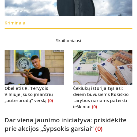
Kriminalai
Skaitomiausi
Obelietis R. Tervydis
Čekiukų istorija tęsiasi:
Vilniuje įsuko įmantrių
dviem buvusiems Rokiškio
„buterbrodų“ verslą
(0)
tarybos nariams pateikti
ieškiniai
(0)
Dar viena jaunimo iniciatyva: prisidėkite
prie akcijos „Šypsokis garsiai“
(0)