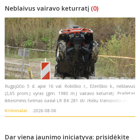
Neblaivus vairavo keturratį
(0)
Rugpjūčio 5 d. apie 16 val. Rokiškio r., Ežeriškio k., neblaivus
(2,65 prom.) vyras (gim. 1980 m.) vairavo keturratį. Pradėtas
ikiteisminis tyrimas pagal LR BK 281 str. (Kelių transporto eismo
saugumo ar transporto priemonių eksploatavimo taisyklių
Kriminalai
2026-08-06
pažeidimas).
Dar viena jaunimo iniciatyva: prisidėkite