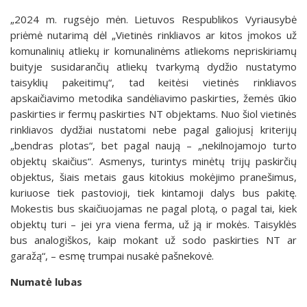
„2024 m. rugsėjo mėn. Lietuvos Respublikos Vyriausybė
priėmė nutarimą dėl „Vietinės rinkliavos ar kitos įmokos už
komunalinių atliekų ir komunalinėms atliekoms nepriskiriamų
buityje susidarančių atliekų tvarkymą dydžio nustatymo
taisyklių pakeitimų“, tad keitėsi vietinės rinkliavos
apskaičiavimo metodika sandėliavimo paskirties, žemės ūkio
paskirties ir fermų paskirties NT objektams. Nuo šiol vietinės
rinkliavos dydžiai nustatomi nebe pagal galiojusį kriterijų
„bendras plotas“, bet pagal naują – „nekilnojamojo turto
objektų skaičius“. Asmenys, turintys minėtų trijų paskirčių
objektus, šiais metais gaus kitokius mokėjimo pranešimus,
kuriuose tiek pastovioji, tiek kintamoji dalys bus pakitę.
Mokestis bus skaičiuojamas ne pagal plotą, o pagal tai, kiek
objektų turi – jei yra viena ferma, už ją ir mokės. Taisyklės
bus analogiškos, kaip mokant už sodo paskirties NT ar
garažą“, – esmę trumpai nusakė pašnekovė.
Numatė lubas