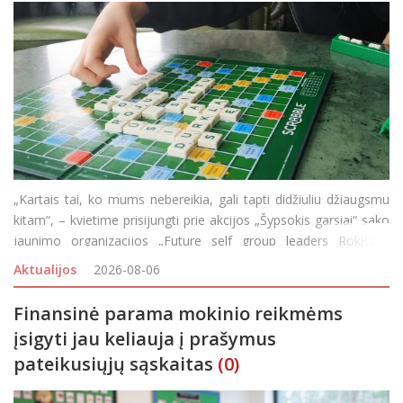
„Kartais tai, ko mums nebereikia, gali tapti didžiuliu džiaugsmu
kitam“, – kvietime prisijungti prie akcijos „Šypsokis garsiai“ sako
jaunimo organizacijos „Future self group leaders Rokiškis“
nariai, kviečiantys perkrauti savo spintas ir padova
Aktualijos
2026-08-06
Finansinė parama mokinio reikmėms
įsigyti jau keliauja į prašymus
pateikusiųjų sąskaitas
(0)