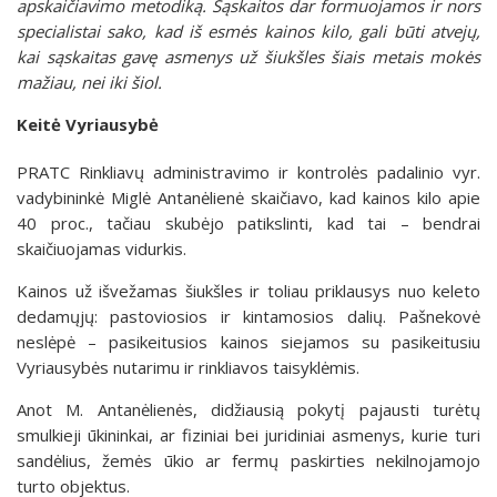
apskaičiavimo metodiką. Sąskaitos dar formuojamos ir nors
specialistai sako, kad iš esmės kainos kilo, gali būti atvejų,
kai sąskaitas gavę asmenys už šiukšles šiais metais mokės
mažiau, nei iki šiol.
Keitė Vyriausybė
PRATC Rinkliavų administravimo ir kontrolės padalinio vyr.
vadybininkė Miglė Antanėlienė skaičiavo, kad kainos kilo apie
40 proc., tačiau skubėjo patikslinti, kad tai – bendrai
skaičiuojamas vidurkis.
Kainos už išvežamas šiukšles ir toliau priklausys nuo keleto
dedamųjų: pastoviosios ir kintamosios dalių. Pašnekovė
neslėpė – pasikeitusios kainos siejamos su pasikeitusiu
Vyriausybės nutarimu ir rinkliavos taisyklėmis.
Anot M. Antanėlienės, didžiausią pokytį pajausti turėtų
smulkieji ūkininkai, ar fiziniai bei juridiniai asmenys, kurie turi
sandėlius, žemės ūkio ar fermų paskirties nekilnojamojo
turto objektus.