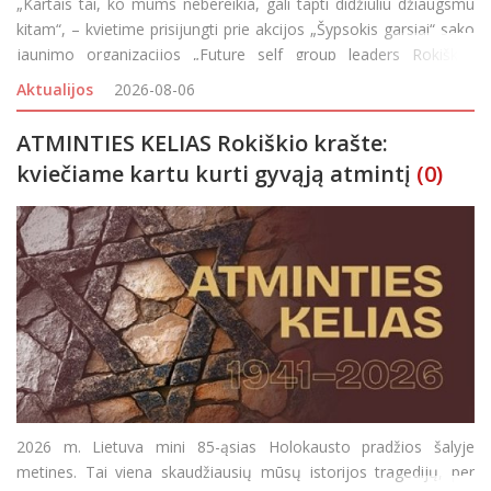
„Kartais tai, ko mums nebereikia, gali tapti didžiuliu džiaugsmu
kitam“, – kvietime prisijungti prie akcijos „Šypsokis garsiai“ sako
jaunimo organizacijos „Future self group leaders Rokiškis“
nariai, kviečiantys perkrauti savo spintas ir padova
Aktualijos
2026-08-06
ATMINTIES KELIAS Rokiškio krašte:
kviečiame kartu kurti gyvąją atmintį
(0)
2026 m. Lietuva mini 85-ąsias Holokausto pradžios šalyje
metines. Tai viena skaudžiausių mūsų istorijos tragedijų, per