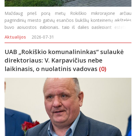
Maždaug prieš porą metų Rokiškio mikrorajone arčiau
pagrindinių miesto gatvių esančios šiukšlių konteinerių aikštelės
buvo apjuostos gabionais, taip iš dalies paslepiant estetinio
miesto vaizdo „darkytojus“. Bet tokių aikštelių, kurioms pr
Aktualijos
2026-07-31
UAB „Rokiškio komunalininkas“ sulaukė
direktoriaus: V. Karpavičius nebe
laikinasis, o nuolatinis vadovas
(0)