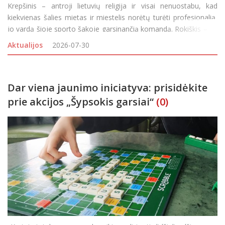
Krepšinis – antroji lietuvių religija ir visai nenuostabu, kad
kiekvienas šalies mietas ir miestelis norėtų turėti profesionalią,
jo vardą šioje sporto šakoje garsinančią komandą. Rokiškis – ne
išimtis, garsiai pradėjęs svajoti apie profesionalią
Aktualijos
2026-07-30
Dar viena jaunimo iniciatyva: prisidėkite
prie akcijos „Šypsokis garsiai“
(0)