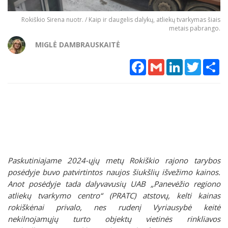
Rokiškio Sirena nuotr. / Kaip ir daugelis dalykų, atliekų tvarkymas šiais
metais pabrango.
MIGLĖ DAMBRAUSKAITĖ
Facebook
Gmail
LinkedIn
Twitter
Sh
Paskutiniajame 2024-ųjų metų Rokiškio rajono tarybos
posėdyje buvo patvirtintos naujos šiukšlių išvežimo kainos.
Anot posėdyje tada dalyvavusių UAB „Panevėžio regiono
atliekų tvarkymo centro“ (PRATC) atstovų, kelti kainas
rokiškėnai privalo, nes rudenį Vyriausybė keitė
nekilnojamųjų turto objektų vietinės rinkliavos