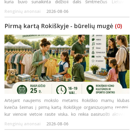
kurią buvo sunaikinta didžioji dalis šimtmečius Lietuvoje
gyvenusių žydų bendruomenių. Skirtingai nei daugelyje Europos
Renginių anonsai
2026-08-06
šalių, Lietuvoje Holokaustas vyko čia p
Pirmą kartą Rokiškyje - būrelių mugė
(0)
Artėjant naujiems mokslo metams Rokiškio mamų klubas
kviečia šeimas į pirmą kartą Rokiškyje organizuojamą renginį,
kur vienoje vietoje rasite viską, ko reikia pasiruošti aktyviam
rudeniui! Rugpjūčio 25 d. (antradienį) 16.00–19.00 val. Rokiškio
Renginių anonsai
2026-08-06
kūno kultū