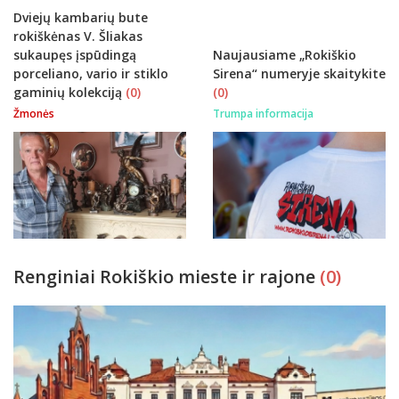
Dviejų kambarių bute
rokiškėnas V. Šliakas
sukaupęs įspūdingą
Naujausiame „Rokiškio
porceliano, vario ir stiklo
Sirena“ numeryje skaitykite
gaminių kolekciją
(0)
(0)
Žmonės
Trumpa informacija
Renginiai Rokiškio mieste ir rajone
(0)