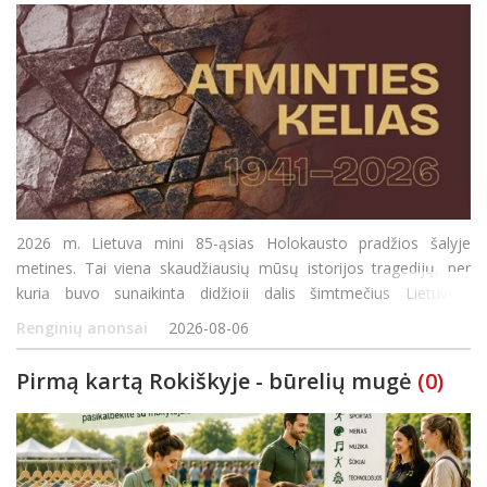
2026 m. Lietuva mini 85-ąsias Holokausto pradžios šalyje
metines. Tai viena skaudžiausių mūsų istorijos tragedijų, per
kurią buvo sunaikinta didžioji dalis šimtmečius Lietuvoje
gyvenusių žydų bendruomenių. Skirtingai nei daugelyje Europos
Renginių anonsai
2026-08-06
šalių, Lietuvoje Holokaustas vyko čia p
Pirmą kartą Rokiškyje - būrelių mugė
(0)