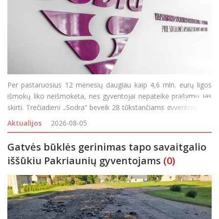
Per pastaruosius 12 mėnesių daugiau kaip 4,6 mln. eurų ligos
išmokų liko neišmokėta, nes gyventojai nepateikė prašymų jas
skirti. Trečiadienį „Sodra“ beveik 28 tūkstančiams gyventojų į jų
asmenines paskyras ir elektroniniu paštu išsiuntė priminimus, kvi
Aktualijos
2026-08-05
Gatvės būklės gerinimas tapo savaitgalio
iššūkiu Pakriaunių gyventojams
(0)