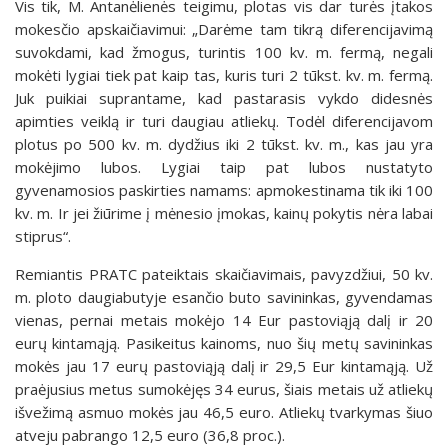
Vis tik, M. Antanėlienės teigimu, plotas vis dar turės įtakos
mokesčio apskaičiavimui: „Darėme tam tikrą diferencijavimą
suvokdami, kad žmogus, turintis 100 kv. m. fermą, negali
mokėti lygiai tiek pat kaip tas, kuris turi 2 tūkst. kv. m. fermą.
Juk puikiai suprantame, kad pastarasis vykdo didesnės
apimties veiklą ir turi daugiau atliekų. Todėl diferencijavom
plotus po 500 kv. m. dydžius iki 2 tūkst. kv. m., kas jau yra
mokėjimo lubos. Lygiai taip pat lubos nustatyto
gyvenamosios paskirties namams: apmokestinama tik iki 100
kv. m. Ir jei žiūrime į mėnesio įmokas, kainų pokytis nėra labai
stiprus“.
Remiantis PRATC pateiktais skaičiavimais, pavyzdžiui, 50 kv.
m. ploto daugiabutyje esančio buto savininkas, gyvendamas
vienas, pernai metais mokėjo 14 Eur pastoviąją dalį ir 20
eurų kintamąją. Pasikeitus kainoms, nuo šių metų savininkas
mokės jau 17 eurų pastoviąją dalį ir 29,5 Eur kintamąją. Už
praėjusius metus sumokėjęs 34 eurus, šiais metais už atliekų
išvežimą asmuo mokės jau 46,5 euro. Atliekų tvarkymas šiuo
atveju pabrango 12,5 euro (36,8 proc.).