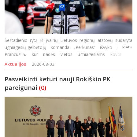
Šeštadienio rytą iš įvairių Lietuvos regionų atstovų sudaryta
ugniagesių-gelbėtojų komanda „Perkūnas“ išvyko į Pietų
Prancūziją, kur padės vietos ugniagesiams kovoti su
siautėjančiais didžiuliais miškų gaisrais. Keturių dešimčių
Aktualijos
2026-08-03
savanorių būriui
Pasveikinti keturi nauji Rokiškio PK
pareigūnai
(0)