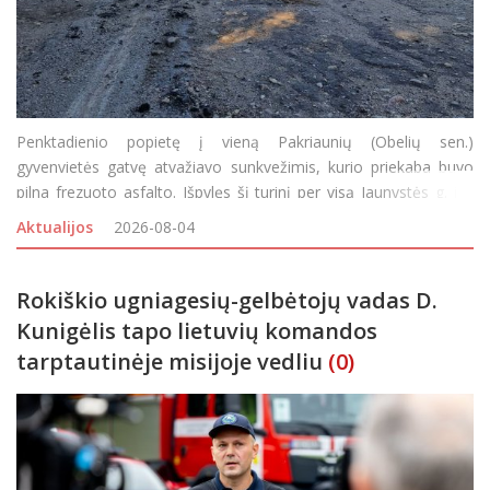
Penktadienio popietę į vieną Pakriaunių (Obelių sen.)
gyvenvietės gatvę atvažiavo sunkvežimis, kurio priekaba buvo
pilna frezuoto asfalto. Išpylęs šį turinį per visą Jaunystės g. ilgį
vairuotojas išvažiavo, o gyventojai visą savaitgalį buvo priversti
Aktualijos
2026-08-04
važiuoti gatvelės šon
Rokiškio ugniagesių-gelbėtojų vadas D.
Kunigėlis tapo lietuvių komandos
tarptautinėje misijoje vedliu
(0)