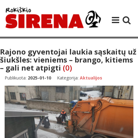
Rajono gyventojai laukia sąskaitų už
šiukšles: vieniems – brango, kitiems
– gali net atpigti
(0)
Publikuota:
2025-01-10
Kategorija:
Aktualijos