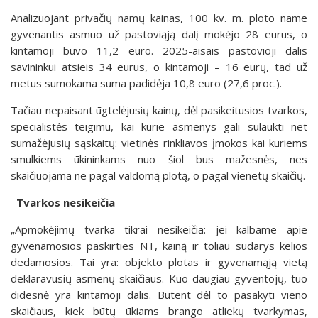
Analizuojant privačių namų kainas, 100 kv. m. ploto name
gyvenantis asmuo už pastoviąją dalį mokėjo 28 eurus, o
kintamoji buvo 11,2 euro. 2025-aisais pastovioji dalis
savininkui atsieis 34 eurus, o kintamoji – 16 eurų, tad už
metus sumokama suma padidėja 10,8 euro (27,6 proc.).
Tačiau nepaisant ūgtelėjusių kainų, dėl pasikeitusios tvarkos,
specialistės teigimu, kai kurie asmenys gali sulaukti net
sumažėjusių sąskaitų: vietinės rinkliavos įmokos kai kuriems
smulkiems ūkininkams nuo šiol bus mažesnės, nes
skaičiuojama ne pagal valdomą plotą, o pagal vienetų skaičių.
Tvarkos nesikeičia
„Apmokėjimų tvarka tikrai nesikeičia: jei kalbame apie
gyvenamosios paskirties NT, kainą ir toliau sudarys kelios
dedamosios. Tai yra: objekto plotas ir gyvenamąją vietą
deklaravusių asmenų skaičiaus. Kuo daugiau gyventojų, tuo
didesnė yra kintamoji dalis. Būtent dėl to pasakyti vieno
skaičiaus, kiek būtų ūkiams brango atliekų tvarkymas,