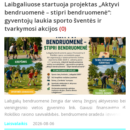
Laibgaliuose startuoja projektas „Aktyvi
bendruomenė – stipri bendruomenė“:
gyventojų laukia sporto šventės ir
tvarkymosi akcijos
(0)
Laibgalių bendruomenė žengia dar vieną žingsnį aktyvesnio bei
vieningesnio vietos gyvenimo link. Gavusi finansavimą iš
Rokiškio rajono savivaldybės, bendruomenė pradeda įgyvendinti
projektą „Aktyvi bendruomenė – stipri bendruomenė“. Ši
Laisvalaikis
2026-08-06
iniciatyva finansuojama