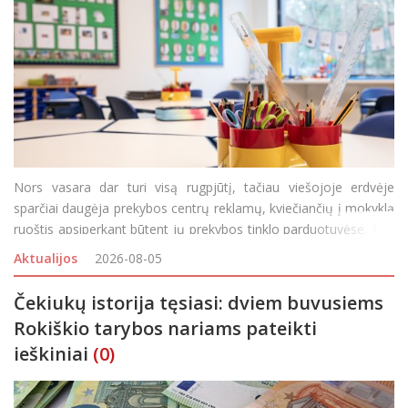
Nors vasara dar turi visą rugpjūtį, tačiau viešojoje erdvėje
sparčiai daugėja prekybos centrų reklamų, kviečiančių į mokyklą
ruoštis apsiperkant būtent jų prekybos tinklo parduotuvėse. Tad
nori, nenori vaikai ir tėveliai ima galvoti ir skaičiuoti, ko ir kiek
Aktualijos
2026-08-05
reikės įsigyti, kad rugsėjo
Čekiukų istorija tęsiasi: dviem buvusiems
Rokiškio tarybos nariams pateikti
ieškiniai
(0)