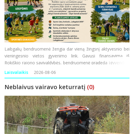
Laibgalių bendruomenė žengia dar vieną žingsnį aktyvesnio bei
vieningesnio vietos gyvenimo link. Gavusi finansavimą iš
Rokiškio rajono savivaldybės, bendruomenė pradeda įgyvendinti
projektą „Aktyvi bendruomenė – stipri bendruomenė“. Ši
Laisvalaikis
2026-08-06
iniciatyva finansuojama
Neblaivus vairavo keturratį
(0)