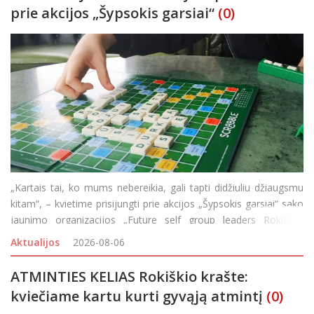
prie akcijos „Šypsokis garsiai“
(0)
„Kartais tai, ko mums nebereikia, gali tapti didžiuliu džiaugsmu
kitam“, – kvietime prisijungti prie akcijos „Šypsokis garsiai“ sako
jaunimo organizacijos „Future self group leaders Rokiškis“
nariai, kviečiantys perkrauti savo spintas ir padova
Aktualijos
2026-08-06
ATMINTIES KELIAS Rokiškio krašte:
kviečiame kartu kurti gyvąją atmintį
(0)