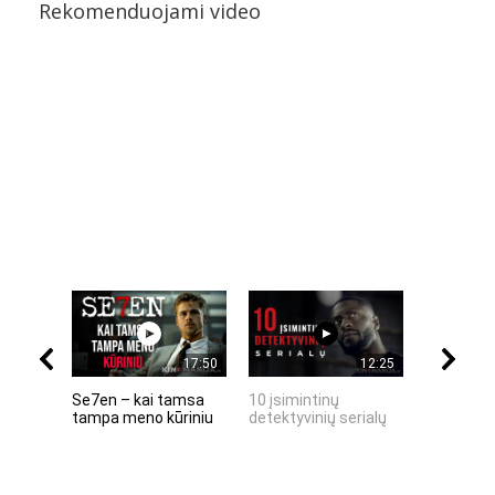
Rekomenduojami video
17:50
12:25
Se7en – kai tamsa
10 įsimintinų
10 įtempt
tampa meno kūriniu
detektyvinių serialų
stingdanč
istorijų