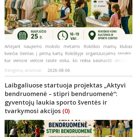
Artėjant naujiems mokslo metams Rokiškio mamų klubas
kviečia šeimas į pirmą kartą Rokiškyje organizuojamą renginį,
kur vienoje vietoje rasite viską, ko reikia pasiruošti aktyviam
rudeniui! Rugpjūčio 25 d. (antradienį) 16.00–19.00 val. Rokiškio
Renginių anonsai
2026-08-06
kūno kultū
Laibgaliuose startuoja projektas „Aktyvi
bendruomenė – stipri bendruomenė“:
gyventojų laukia sporto šventės ir
tvarkymosi akcijos
(0)