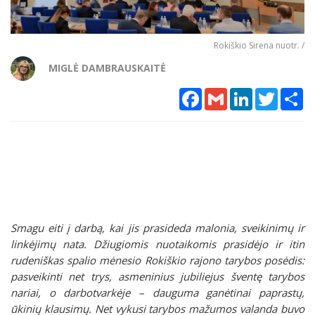
Rokiškio Sirena nuotr. /
MIGLĖ DAMBRAUSKAITĖ
Facebook
Gmail
LinkedIn
Twitter
Sh
Smagu eiti į darbą, kai jis prasideda malonia, sveikinimų ir
linkėjimų nata. Džiugiomis nuotaikomis prasidėjo ir itin
rudeniškas spalio mėnesio Rokiškio rajono tarybos posėdis:
pasveikinti net trys, asmeninius jubiliejus šventę tarybos
nariai, o darbotvarkėje – dauguma ganėtinai paprastų,
ūkinių klausimų. Net vykusi tarybos mažumos valanda buvo