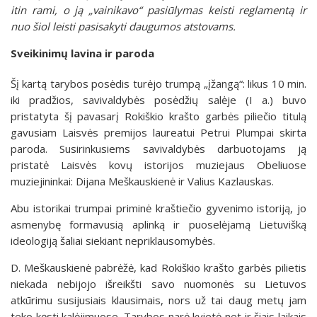
itin rami, o ją „vainikavo“ pasiūlymas keisti reglamentą ir
nuo šiol leisti pasisakyti daugumos atstovams.
Sveikinimų lavina ir paroda
Šį kartą tarybos posėdis turėjo trumpą „įžangą“: likus 10 min.
iki pradžios, savivaldybės posėdžių salėje (I a.) buvo
pristatyta šį pavasarį Rokiškio krašto garbės piliečio titulą
gavusiam Laisvės premijos laureatui Petrui Plumpai skirta
paroda. Susirinkusiems savivaldybės darbuotojams ją
pristatė Laisvės kovų istorijos muziejaus Obeliuose
muziejininkai: Dijana Meškauskienė ir Valius Kazlauskas.
Abu istorikai trumpai priminė kraštiečio gyvenimo istoriją, jo
asmenybę formavusią aplinką ir puoselėjamą Lietuvišką
ideologiją šaliai siekiant nepriklausomybės.
D. Meškauskienė pabrėžė, kad Rokiškio krašto garbės pilietis
niekada nebijojo išreikšti savo nuomonės su Lietuvos
atkūrimu susijusiais klausimais, nors už tai daug metų jam
teko kęsti kalėjimuose. Tarybos narė kvietė net ir šiais laikais