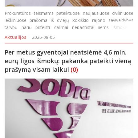
Prokuratūros teismams pateiktuose naujausiuose civiliniuose
ieškiniuose prašoma iš dviejų Rokiškio rajono savivaldybės
tarybų narių priteisti galimai nepagrįstai jiems išmokėtas
išmokas. Panevėžio apygardos prokuratūros prokuroras,
Aktualijos
2026-08-05
atliekantis vi
Per metus gyventojai neatsiėmė 4,6 mln.
eurų ligos išmokų: pakanka pateikti vieną
prašymą visam laikui
(0)