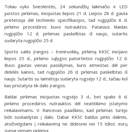
Toliau vyko švieslentės, 24 sekundžių laikmačio ir LED
juostos pirkimas, inicijuotas liepos 21 d. Liepos 28 d. gauta
pretenzija dėl techninės specifikacijos, tad rugpjūčio 6 d.
pirkimo procedūros buvo nutrauktos. Pataisius klaidas
rugpjūčio 12 d. pirkimas paskelbtas iš naujo, sutartis
sudaryta rugpjūčio 25 d.
Sporto salės įrangos – treniruoklių, pirkimą KKSC inicijavo
liepos 25 d., pirkimo sąlygos patvirtintos rugpjūčio 12 d.
Buvo gautas vienas pasiūlymas, kuris atmestas dėl per
didelės kainos, tad rugpjūčio 26 d. pirkimas paskelbtas iš
naujo. Sutartis su laimėtoju sudaryta rugsėjo 12 d., tačiau kol
kas pristatyta tik dalis įrangos.
Baldai: pirkimas inicijuotas rugsėjo 3 d., bet spalio 6 d.
pirkimo procedūros nutrauktos dėl neatitikimo įstatymo
reikalavimams. V. Rancevas paaiškino, kad pirkimas turėjo
būti suskaidytas į dalis. Dabar KKSC baldus pirks dalimis,
atsižvelgdami į reikalavimą ne didesnei nei 15 tūkst. eurų
sumai vienam pirkimui.