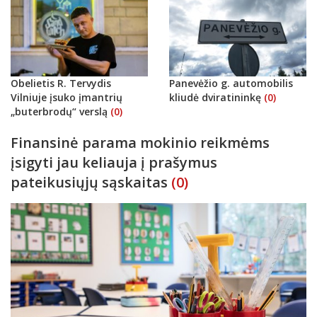
Obelietis R. Tervydis
Panevėžio g. automobilis
Vilniuje įsuko įmantrių
kliudė dviratininkę
(0)
„buterbrodų“ verslą
(0)
Finansinė parama mokinio reikmėms
įsigyti jau keliauja į prašymus
pateikusiųjų sąskaitas
(0)