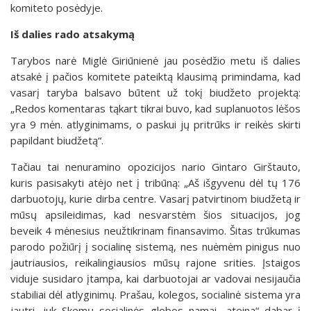
komiteto posėdyje.
Iš dalies rado atsakymą
Tarybos narė Miglė Giriūnienė jau posėdžio metu iš dalies
atsakė į pačios komitete pateiktą klausimą primindama, kad
vasarį taryba balsavo būtent už tokį biudžeto projektą:
„Redos komentaras tąkart tikrai buvo, kad suplanuotos lėšos
yra 9 mėn. atlyginimams, o paskui jų pritrūks ir reikės skirti
papildant biudžetą“.
Tačiau tai nenuramino opozicijos nario Gintaro Girštauto,
kuris pasisakyti atėjo net į tribūną: „Aš išgyvenu dėl tų 176
darbuotojų, kurie dirba centre. Vasarį patvirtinom biudžetą ir
mūsų apsileidimas, kad nesvarstėm šios situacijos, jog
beveik 4 mėnesius neužtikrinam finansavimo. Šitas trūkumas
parodo požiūrį į socialinę sistemą, nes nuėmėm pinigus nuo
jautriausios, reikalingiausios mūsų rajone srities. Įstaigos
viduje susidaro įtampa, kai darbuotojai ar vadovai nesijaučia
stabiliai dėl atlyginimų. Prašau, kolegos, socialinė sistema yra
jautri, juk Skemų socialinės globos namai „ateina“ dabar į