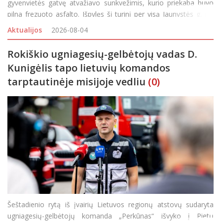
gyvenvietės gatvę atvažiavo sunkvežimis, kurio priekaba buvo
pilna frezuoto asfalto. Išpylęs šį turinį per visą Jaunystės g. ilgį
vairuotojas išvažiavo, o gyventojai visą savaitgalį buvo priversti
Aktualijos
2026-08-04
važiuoti gatvelės šon
Rokiškio ugniagesių-gelbėtojų vadas D.
Kunigėlis tapo lietuvių komandos
tarptautinėje misijoje vedliu
(0)
Šeštadienio rytą iš įvairių Lietuvos regionų atstovų sudaryta
ugniagesių-gelbėtojų komanda „Perkūnas“ išvyko į Pietų