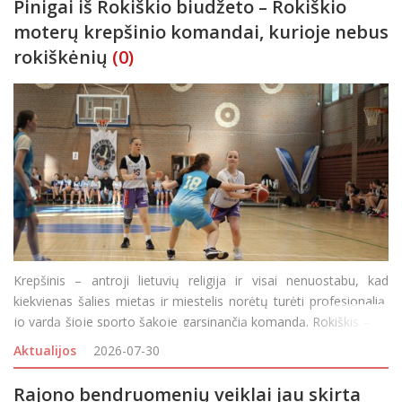
Pinigai iš Rokiškio biudžeto – Rokiškio
moterų krepšinio komandai, kurioje nebus
rokiškėnių
(0)
Krepšinis – antroji lietuvių religija ir visai nenuostabu, kad
kiekvienas šalies mietas ir miestelis norėtų turėti profesionalią,
jo vardą šioje sporto šakoje garsinančią komandą. Rokiškis – ne
išimtis, garsiai pradėjęs svajoti apie profesionalią
Aktualijos
2026-07-30
Rajono bendruomenių veiklai jau skirta