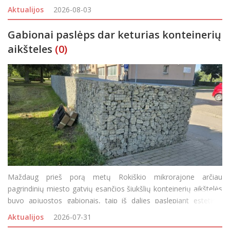
baigę mokslus pasinaudoję Rokiškio rajono savivaldybės
Aktualijos
2026-08-03
pareigūnų skatinimo programa –
Gabionai paslėps dar keturias konteinerių
aikšteles
(0)
Maždaug prieš porą metų Rokiškio mikrorajone arčiau
pagrindinių miesto gatvių esančios šiukšlių konteinerių aikštelės
buvo apjuostos gabionais, taip iš dalies paslepiant estetinio
miesto vaizdo „darkytojus“. Bet tokių aikštelių, kurioms pr
Aktualijos
2026-07-31