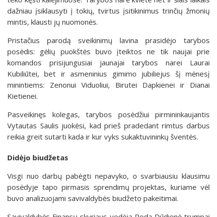
dažniau įsiklausyti į tokių, tvirtus įsitikinimus trinčių žmonių
mintis, klausti jų nuomonės.
Pristačius parodą sveikinimų lavina prasidėjo tarybos
posėdis: gėlių puokštės buvo įteiktos ne tik naujai prie
komandos prisijungusiai jaunajai tarybos narei Laurai
Kubiliūtei, bet ir asmeninius gimimo jubiliejus šį mėnesį
minintiems: Zenonui Viduoliui, Birutei Dapkienei ir Dianai
Kietienei.
Pasveikinęs kolegas, tarybos posėdžiui pirmininkaujantis
Vytautas Saulis juokėsi, kad prieš pradedant rimtus darbus
reikia greit sutarti kada ir kur vyks sukaktuvininkų šventės.
Didėjo biudžetas
Visgi nuo darbų pabėgti nepavyko, o svarbiausiu klausimu
posėdyje tapo pirmasis sprendimų projektas, kuriame vėl
buvo analizuojami savivaldybės biudžeto pakeitimai.
Savivaldybės Finansų skyriaus vedėja Reda Dūdienė trumpai