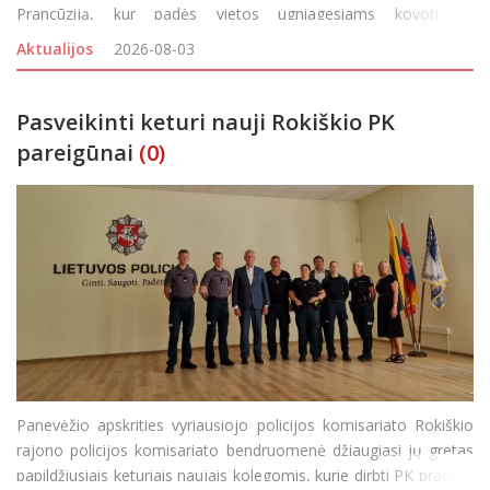
Prancūziją, kur padės vietos ugniagesiams kovoti su
siautėjančiais didžiuliais miškų gaisrais. Keturių dešimčių
Aktualijos
2026-08-03
savanorių būriui
Pasveikinti keturi nauji Rokiškio PK
pareigūnai
(0)
Panevėžio apskrities vyriausiojo policijos komisariato Rokiškio
rajono policijos komisariato bendruomenė džiaugiasi jų gretas
papildžiusiais keturiais naujais kolegomis, kurie dirbti PK pradėjo