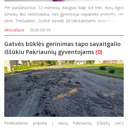
Per pastaruosius 12 mėnesių daugiau kaip 4,6 mln. eurų ligos
išmokų liko neišmokėta, nes gyventojai nepateikė prašymų jas
skirti. Trečiadienį „Sodra“ beveik 28 tūkstančiams gyventojų į jų
asmenines paskyras ir elektroniniu paštu išsiuntė priminimus, kvi
Aktualijos
2026-08-05
Gatvės būklės gerinimas tapo savaitgalio
iššūkiu Pakriaunių gyventojams
(0)
Penktadienio popietę į vieną Pakriaunių (Obelių sen.)