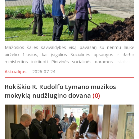
Mažosios šalies savivaldybės visą pavasarį su nerimu laukė
birželio 1-osios, kai įsigalios Socialinės apsaugos ir darbo
ministerijos inicijuoti Piniginės socialinės paramos įstatymo
pakeitimai, kuriais atsisakoma priverstinės visuomenei
Aktualijos
2026-07-24
naudingos veiklos (vadinamojo „atidirbimo“).
Rokiškio R. Rudolfo Lymano muzikos
mokyklą nudžiugino dovana
(0)