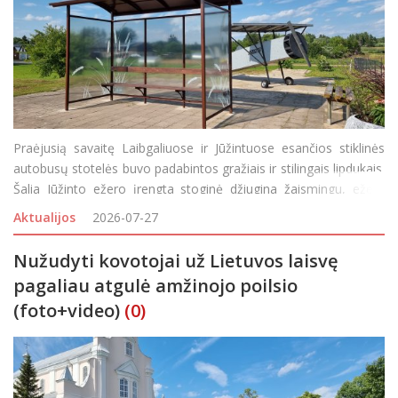
Praėjusią savaitę Laibgaliuose ir Jūžintuose esančios stiklinės
autobusų stotelės buvo padabintos gražiais ir stilingais lipdukais.
Šalia Jūžinto ežero įrengta stoginė džiugina žaismingu, ežerą
atvaizduojančiu piešiniu: nendrėmis ir vandens lelijų lapais, o
Aktualijos
2026-07-27
Laibgaliuose stiklines stot
Nužudyti kovotojai už Lietuvos laisvę
pagaliau atgulė amžinojo poilsio
(foto+video)
(0)