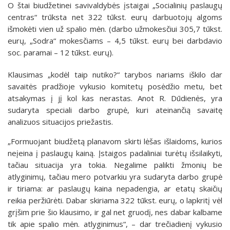
O štai biudžetinei savivaldybės įstaigai „Socialinių paslaugų
centras“ trūksta net 322 tūkst. eurų darbuotojų algoms
išmokėti vien už spalio mėn. (darbo užmokesčiui 305,7 tūkst.
eurų, „Sodra“ mokesčiams – 4,5 tūkst. eurų bei darbdavio
soc. paramai – 12 tūkst. eurų).
Klausimas „kodėl taip nutiko?“ tarybos nariams iškilo dar
savaitės pradžioje vykusio komitetų posėdžio metu, bet
atsakymas į jį kol kas nerastas. Anot R. Dūdienės, yra
sudaryta speciali darbo grupė, kuri ateinančią savaitę
analizuos situacijos priežastis.
„Formuojant biudžetą planavom skirti lėšas išlaidoms, kurios
neįeina į paslaugų kainą. Įstaigos padaliniai turėtų išsilaikyti,
tačiau situacija yra tokia. Negalime palikti žmonių be
atlyginimų, tačiau mero potvarkiu yra sudaryta darbo grupė
ir tiriama: ar paslaugų kaina nepadengia, ar etatų skaičių
reikia peržiūrėti. Dabar skiriama 322 tūkst. eurų, o lapkritį vėl
grįšim prie šio klausimo, ir gal net gruodį, nes dabar kalbame
tik apie spalio mėn. atlyginimus“, – dar trečiadienį vykusio