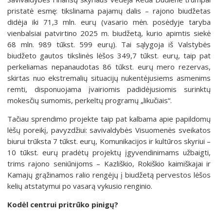
pristatė esmę: tikslinama pajamų dalis – rajono biudžetas
didėja iki 71,3 mln. eurų (vasario mėn. posėdyje taryba
vienbalsiai patvirtino 2025 m. biudžetą, kurio apimtis siekė
68 mln. 989 tūkst. 599 eurų). Tai sąlygoja iš Valstybės
biudžeto gautos tikslinės lėšos 349,7 tūkst. eurų, taip pat
perkeliamas nepanaudotas 86 tūkst. eurų mero rezervas,
skirtas nuo ekstremalių situacijų nukentėjusiems asmenims
remti, disponuojama įvairiomis padidėjusiomis surinktų
mokesčių sumomis, perkeltų programų „likučiais“.
Tačiau sprendimo projekte taip pat kalbama apie papildomų
lėšų poreikį, pavyzdžiui: savivaldybės Visuomenės sveikatos
biurui trūksta 7 tūkst. eurų, Komunikacijos ir kultūros skyriui –
10 tūkst. eurų pradėtų projektų įgyvendinimams užbaigti,
trims rajono seniūnijoms – Kazliškio, Rokiškio kaimiškajai ir
Kamajų grąžinamos ralio rengėjų į biudžetą pervestos lėšos
kelių atstatymui po vasarą vykusio renginio.
Kodėl centrui pritrūko pinigų?