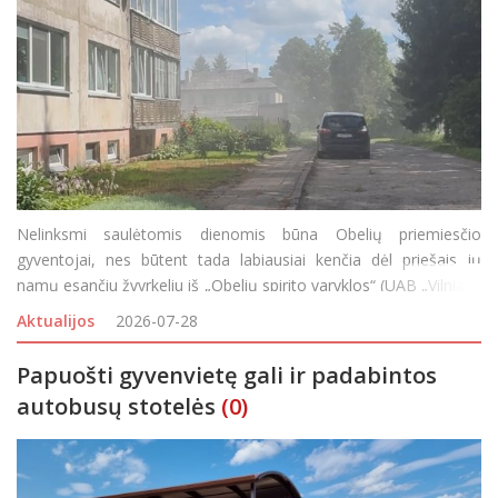
Nelinksmi saulėtomis dienomis būna Obelių priemiesčio
gyventojai, nes būtent tada labiausiai kenčia dėl priešais jų
namų esančiu žvyrkeliu iš „Obelių spirito varyklos“ (UAB „Vilniaus
degtinė“ filialo) važiuojančio sunkiasvorio transporto sukeliamų
Aktualijos
2026-07-28
dulkių. Anot g
Papuošti gyvenvietę gali ir padabintos
autobusų stotelės
(0)