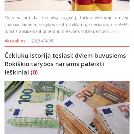
Nors vasara dar turi visą rugpjūtį, tačiau viešojoje erdvėje
sparčiai daugėja prekybos centrų reklamų, kviečiančių į mokyklą
ruoštis apsiperkant būtent jų prekybos tinklo parduotuvėse. Tad
nori, nenori vaikai ir tėveliai ima galvoti ir skaičiuoti, ko ir kiek
Aktualijos
2026-08-05
reikės įsigyti, kad rugsėjo
Čekiukų istorija tęsiasi: dviem buvusiems
Rokiškio tarybos nariams pateikti
ieškiniai
(0)