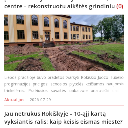
centre – rekonstruotu aikštės grindiniu
(0)
Liepos pradžioje buvo pradėtos tvarkyti Rokiškio Juozo Tūbelio
progimnazijos prieigos: senosios plytelės keičiamos naujomis
trinkelėmis. Praėjusios savaitės pabaigoje analogiški darbai
prasidėjo ir Rokiškio Juozo Tumo-Vaižganto progimnazijos
Aktualijos
2026-07-29
teritorijoje – didžiulių
Jau netrukus Rokiškyje – 10-ąjį kartą
vyksiantis ralis: kaip keisis eismas mieste?