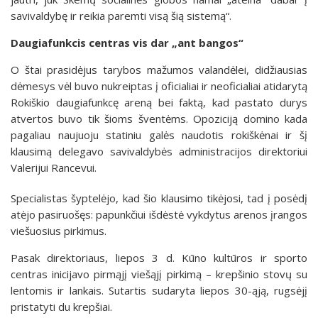
savivaldybę ir reikia paremti visą šią sistemą“.
Daugiafunkcis centras vis dar „ant bangos“
O štai prasidėjus tarybos mažumos valandėlei, didžiausias
dėmesys vėl buvo nukreiptas į oficialiai ir neoficialiai atidarytą
Rokiškio daugiafunkcę areną bei faktą, kad pastato durys
atvertos buvo tik šioms šventėms. Opoziciją domino kada
pagaliau naujuoju statiniu galės naudotis rokiškėnai ir šį
klausimą delegavo savivaldybės administracijos direktoriui
Valerijui Rancevui.
Specialistas šyptelėjo, kad šio klausimo tikėjosi, tad į posėdį
atėjo pasiruošęs: papunkčiui išdėstė vykdytus arenos įrangos
viešuosius pirkimus.
Pasak direktoriaus, liepos 3 d. Kūno kultūros ir sporto
centras inicijavo pirmąjį viešąjį pirkimą – krepšinio stovų su
lentomis ir lankais. Sutartis sudaryta liepos 30-ąją, rugsėjį
pristatyti du krepšiai.