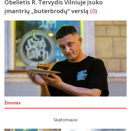
Obelietis R. Tervydis Vilniuje įsuko
įmantrių „buterbrodų“ verslą
(0)
Žmonės
Skaitomiausi