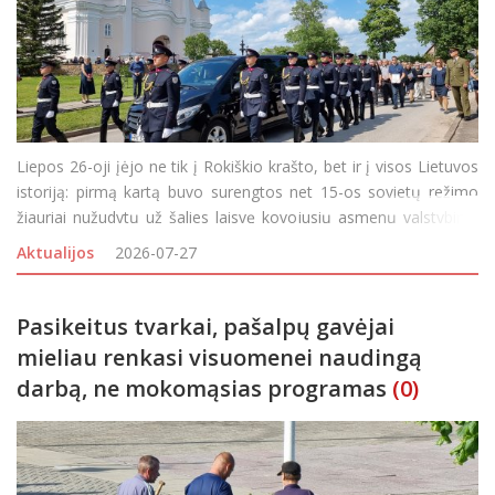
Liepos 26-oji įėjo ne tik į Rokiškio krašto, bet ir į visos Lietuvos
istoriją: pirmą kartą buvo surengtos net 15-os sovietų režimo
žiauriai nužudytų už šalies laisvę kovojusių asmenų valstybinio
lygio laidotuvės. Jūžintų ir Ragelių kapinėse į amžinojo poilsio
Aktualijos
2026-07-27
vietas sekmadienį p
Pasikeitus tvarkai, pašalpų gavėjai
mieliau renkasi visuomenei naudingą
darbą, ne mokomąsias programas
(0)