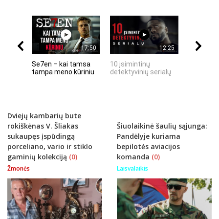
17:50
12:25
Se7en – kai tamsa
10 įsimintinų
10 įtempt
tampa meno kūriniu
detektyvinių serialų
stingdanč
istorijų
Dviejų kambarių bute
rokiškėnas V. Šliakas
Šiuolaikinė šaulių sąjunga:
sukaupęs įspūdingą
Pandėlyje kuriama
porceliano, vario ir stiklo
bepilotės aviacijos
gaminių kolekciją
(0)
komanda
(0)
Žmonės
Laisvalaikis