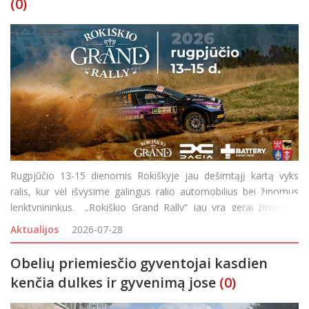
(0)
Rugpjūčio 13-15 dienomis Rokiškyje jau dešimtąjį kartą vyks
ralis, kur vėl išvysime galingus ralio automobilius bei žinomus
lenktynininkus. „Rokiškio Grand Rally“ jau yra gerai žinomas,
pripažinimo sulaukęs Lietuvos automobilių sporto renginys,
Aktualijos
2026-07-28
kasmet v
Obelių priemiesčio gyventojai kasdien
kenčia dulkes ir gyvenimą jose
(0)