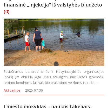
finansinė „injekcija“ iš valstybės biudžeto
(0)
Susibūrusios bendruomenės ir Nevyriausybinės organizacijos
(NVO) yra didžiulė jėga visais atžvilgiais: nuo vietos gyventojų
telkimo bendroms laisvalaikio praleidimo veikloms iki reikšmingų
aplinkos gražinimo ar gerbūvio kūrimo projektų įgyvendinimo.
Aktualijos
2026-07-30
Visgi, bendruomeniškumui puoselėti n
Į miesto mokyklas – naujais takeliais,