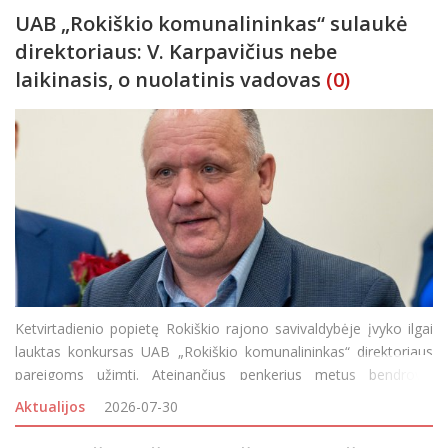
UAB „Rokiškio komunalininkas“ sulaukė
direktoriaus: V. Karpavičius nebe
laikinasis, o nuolatinis vadovas
(0)
Ketvirtadienio popietę Rokiškio rajono savivaldybėje įvyko ilgai
lauktas konkursas UAB „Rokiškio komunalininkas“ direktoriaus
pareigoms užimti. Ateinančius penkerius metus bendrovei
vadovaus laikinai beveik metus jos vairą laikęs Vidmantas
Aktualijos
2026-07-30
Karpavičius. Nors anksčiau klaust