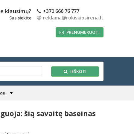
te klausimų?
+370 666 76 777
reklama@rokiskiosirena.lt
Susisiekite
PRENUMERUOTI
IEŠKOTI
iau
guoja: šią savaitę baseinas