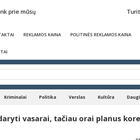
unk prie mūsų
Turi
AKTAI
REKLAMOS KAINA
POLITINĖS REKLAMOS KAINA
TAI
Kriminalai
Politika
Verslas
Kultūra
Daug
aryti vasarai, tačiau orai planus kore