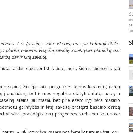
Če
dv
ta
ie
S
irželio 7 d. (praėjęs sekmadienis) bus paskutinioji 2025-
 planus pakeitė: visą šią savaitę kolektyvas plaukikų dar
rbą dar ir kitą savaitę.
 nutarta dar savaitei likti viduje, nors šiomis dienomis jau
sai nelepina: žiūrėjau orų prognozes, kurios kas antrą dieną
ių į paplūdimį, bet ir mes negalime statyti batutų, nes yra
baseiną ateina jau mažai, bet prie ežero irgi nėra masinio
Neatmetu galimybės ir kitą savaitę pratęsti baseino darbą
 kad vasarai prasidėjus orų prognozes stebi net keturiose
batutų – juk lietuviška vasara pasižymi lietumi ir vėsiu oru,