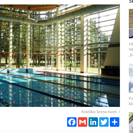
S
Ob
Vi
„b
Pa
kl
Rokiškio Sirena nuotr. /
Facebook
Gmail
LinkedIn
Twitter
Share