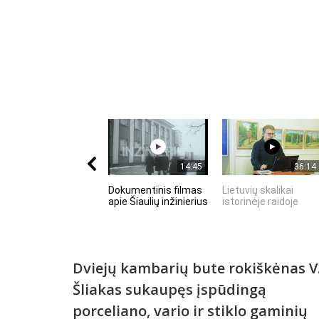
14:45
36:14
Dokumentinis filmas
Lietuvių skalikai
apie Šiaulių inžinierius
istorinėje raidoje
Dviejų kambarių bute rokiškėnas V
Šliakas sukaupęs įspūdingą
porceliano, vario ir stiklo gaminių