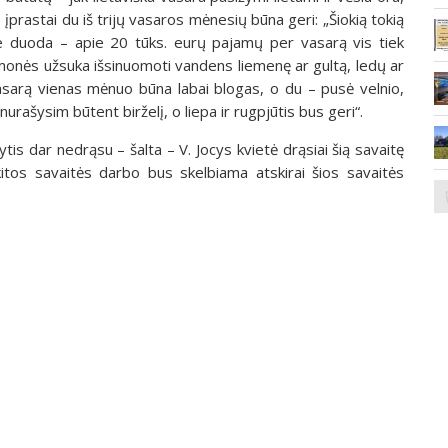
 įprastai du iš trijų vasaros mėnesių būna geri: „Šiokią tokią
e duoda – apie 20 tūks. eurų pajamų per vasarą vis tiek
monės užsuka išsinuomoti vandens liemenę ar gultą, ledų ar
asarą vienas mėnuo būna labai blogas, o du – pusė velnio,
rašysim būtent birželį, o liepa ir rugpjūtis bus geri“.
is dar nedrąsu – šalta – V. Jocys kvietė drąsiai šią savaitę
itos savaitės darbo bus skelbiama atskirai šios savaitės