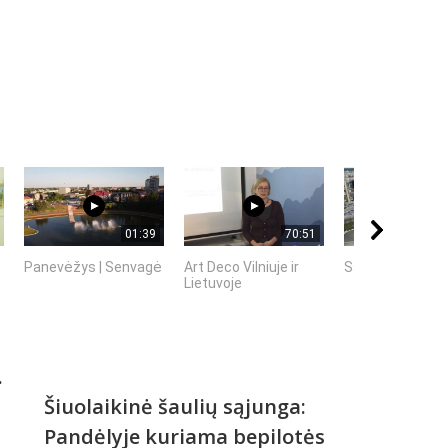
01:39
70:51
Panevėžys | Senvagė
Art Deco Vilniuje ir
Sakurų parkas |
Lietuvoje
.
Šiuolaikinė šaulių sąjunga:
Pandėlyje kuriama bepilotės