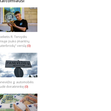
kaitomiausi
elietis R. Tervydis
lniuje įsuko įmantrių
uterbrodų“ verslą
(0)
nevėžio g. automobilis
iudė dviratininkę
(0)