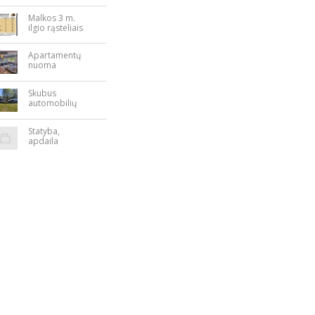
bės aikštėje
Malkos 3 m.
ilgio rąsteliais
Apartamentų
nuoma
Rokiškyje
Skubus
automobilių
supirkimas
Statyba,
apdaila