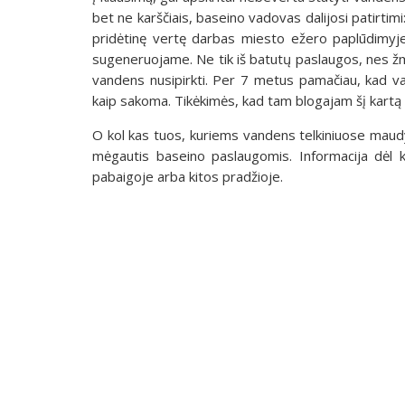
bet ne karščiais, baseino vadovas dalijosi patirtimi:
pridėtinę vertę darbas miesto ežero paplūdimyj
sugeneruojame. Ne tik iš batutų paslaugos, nes ž
vandens nusipirkti. Per 7 metus pamačiau, kad v
kaip sakoma. Tikėkimės, kad tam blogajam šį kartą nu
O kol kas tuos, kuriems vandens telkiniuose maudyt
mėgautis baseino paslaugomis. Informacija dėl k
pabaigoje arba kitos pradžioje.