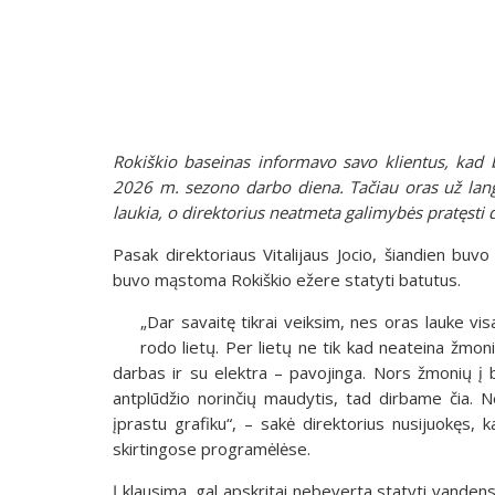
Rokiškio baseinas informavo savo klientus, kad b
2026 m. sezono darbo diena. Tačiau oras už lango
laukia, o direktorius neatmeta galimybės pratęsti da
Pasak direktoriaus Vitalijaus Jocio, šiandien buvo
buvo mąstoma Rokiškio ežere statyti batutus.
„Dar savaitę tikrai veiksim, nes oras lauke vi
rodo lietų. Per lietų ne tik kad neateina žmon
darbas ir su elektra – pavojinga. Nors žmonių į 
antplūdžio norinčių maudytis, tad dirbame čia. 
įprastu grafiku“, – sakė direktorius nusijuokęs,
skirtingose programėlėse.
Į klausimą, gal apskritai nebeverta statyti vandens 