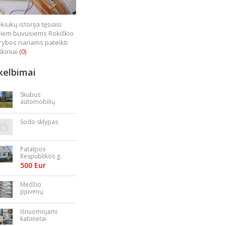
kiukų istorija tęsiasi:
iem buvusiems Rokiškio
rybos nariams pateikti
škiniai
(0)
kelbimai
Skubus
automobilių
supirkimas
Sodo sklypas
Patalpos
Respublikos g.
23
500 Eur
Medžio
pjuvenų
granulės,
briketai
Išnuomojami
kabinetai
Nepriklausomy