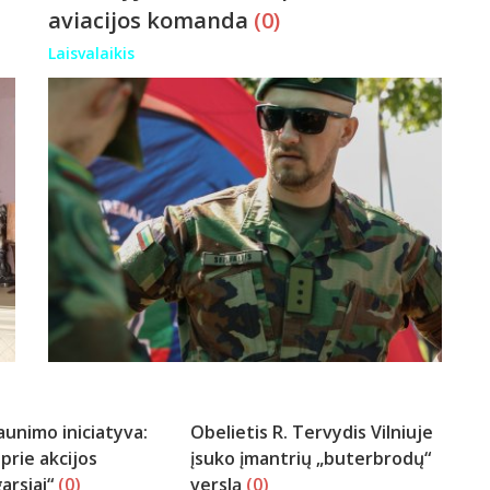
aviacijos komanda
(0)
Laisvalaikis
aunimo iniciatyva:
Obelietis R. Tervydis Vilniuje
 prie akcijos
įsuko įmantrių „buterbrodų“
arsiai“
(0)
verslą
(0)