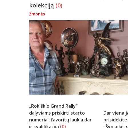
kolekciją
(0)
Žmonės
„Rokiškio Grand Rally“
dalyviams priskirti starto
Dar viena j
numeriai: favoritų laukia dar
prisidėkite
ir kvalifikacija
(0)
„Šypsokis g