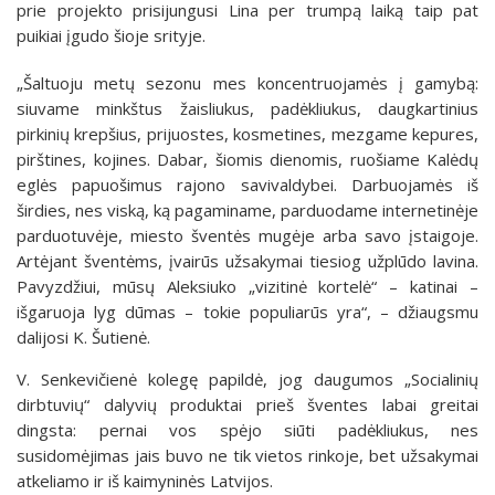
prie projekto prisijungusi Lina per trumpą laiką taip pat
puikiai įgudo šioje srityje.
„Šaltuoju metų sezonu mes koncentruojamės į gamybą:
siuvame minkštus žaisliukus, padėkliukus, daugkartinius
pirkinių krepšius, prijuostes, kosmetines, mezgame kepures,
pirštines, kojines. Dabar, šiomis dienomis, ruošiame Kalėdų
eglės papuošimus rajono savivaldybei. Darbuojamės iš
širdies, nes viską, ką pagaminame, parduodame internetinėje
parduotuvėje, miesto šventės mugėje arba savo įstaigoje.
Artėjant šventėms, įvairūs užsakymai tiesiog užplūdo lavina.
Pavyzdžiui, mūsų Aleksiuko „vizitinė kortelė“ – katinai –
išgaruoja lyg dūmas – tokie populiarūs yra“, – džiaugsmu
dalijosi K. Šutienė.
V. Senkevičienė kolegę papildė, jog daugumos „Socialinių
dirbtuvių“ dalyvių produktai prieš šventes labai greitai
dingsta: pernai vos spėjo siūti padėkliukus, nes
susidomėjimas jais buvo ne tik vietos rinkoje, bet užsakymai
atkeliamo ir iš kaimyninės Latvijos.