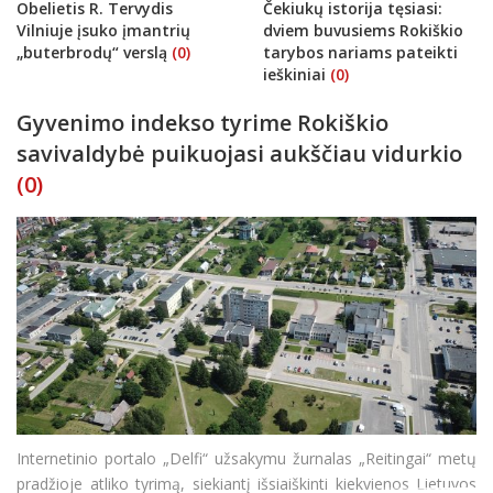
Obelietis R. Tervydis
Čekiukų istorija tęsiasi:
Vilniuje įsuko įmantrių
dviem buvusiems Rokiškio
„buterbrodų“ verslą
(0)
tarybos nariams pateikti
ieškiniai
(0)
Gyvenimo indekso tyrime Rokiškio
savivaldybė puikuojasi aukščiau vidurkio
(0)
Internetinio portalo „Delfi“ užsakymu žurnalas „Reitingai“ metų
pradžioje atliko tyrimą, siekiantį išsiaiškinti kiekvienos Lietuvos