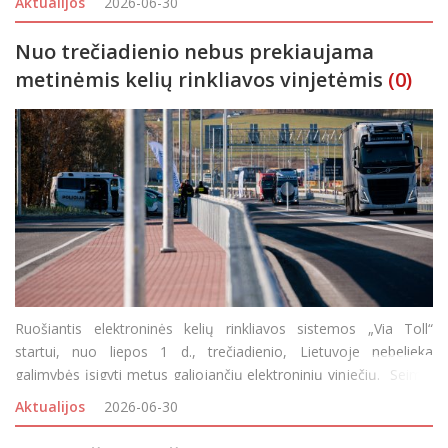
Aktualijos
2026-06-30
įtemptoje darbotvarkėje buvo numatytas
Nuo trečiadienio nebus prekiaujama
metinėmis kelių rinkliavos vinjetėmis
(0)
Ruošiantis elektroninės kelių rinkliavos sistemos „Via Toll“
startui, nuo liepos 1 d., trečiadienio, Lietuvoje nebelieka
galimybės įsigyti metus galiojančių elektroninių vinječių. Seimui
patvirtinus įstatymų pakeitimus, iki 2026 m. pabaigos sumokėti
Aktualijos
2026-06-30
kelių naudotojo mokestį