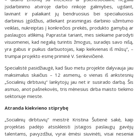
įsidarbinimo atviroje darbo rinkoje galimybes, ugdant,
lavinant ir palaikant jų bendruosius bei specialiuosius
darbinius įgūdžius, atliekant prasmingas darbinio užimtumo
veiklas, nukreiptas į konkrečios prekės, produkto gamybą ar
paslaugos atlikimą. Paprastai tariant, mes siekiame parodyti
visuomenei, kad negalią turintis žmogus, suradęs savo nišą,
yra gabus ir puikus darbuotojas, kaip kiekvienas iš mūsų“, –
trumpai projekto esmę priminė V. Senkevičienė.
Specialistė pasidžiaugė, kad šiuo metu projekte dalyvauja jau
maksimalus skaičius – 12 asmenų, o vienas iš ankstesnių
„Socialinių dirbtuvių“ lankytojų jau net ir susirado darbą. Šis
asmuo, anot pašnekovės, tris mėnesius dirba maisto tiekimo
sektoriuje mieste.
Atranda kiekvieno stiprybę
„Socialinių dirbtuvių“ meistrė Kristina Šutienė sakė, kaip
projektas padėjo atsiskleisti įstaigos paslaugų gavėjų
talentams, pavyzdžiui, vyrai ėmėsi siuvinėti, visai neseniai