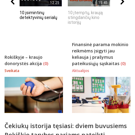
12:25
15:45
10 įsimintinų
10 įtemptų, kraują
„Septynių
detektyvinių serialų
stingdančių kino
Riteris" – 
istorijų
paprastu
Finansinė parama mokinio
reikmėms įsigyti jau
Rokiškyje – kraujo
keliauja į prašymus
donorystės akcija
(0)
pateikusiųjų sąskaitas
(0)
Sveikata
Aktualijos
Čekiukų istorija tęsiasi: dviem buvusiems
Rokiškio tarybos nariams pateikti