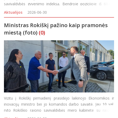
savivaldybės gyvenimo indeksą. Bendroje pozicijoje iš 60-ies
šalies savivaldybių Rokiškio pavadinimas puikuoj
Aktualijos
2026-06-30
Ministras Rokiškį pažino kaip pramonės
miestą (foto)
(0)
Vizitu į Rokiškį pirmadienį prasidėjo laikinojo Ekonomikos ir
inovacijų ministro bei jo komandos darbo savaitė. Jau 10 val.
ryto Rokiškio rajono savivaldybės mero kabinete su rajono
vadovais susitikusi delegacija mieste praleido visą dieną –