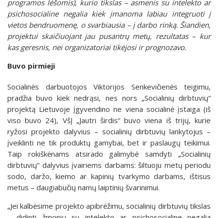
programos lėšomis), kurio tikslas – asmenis su intelekto ar
psichosocialine negalia kiek įmanoma labiau integruoti į
vietos bendruomenę, o svarbiausia – į darbo rinką. Šiandien,
projektui skaičiuojant jau pusantrų metų, rezultatas – kur
kas geresnis, nei organizatoriai tikėjosi ir prognozavo.
Buvo pirmieji
Socialinės darbuotojos Viktorijos Senkevičienės teigimu,
pradžia buvo kiek nedrąsi, nes nors „Socialinių dirbtuvių“
projektą Lietuvoje įgyvendino ne viena socialinė įstaiga (iš
viso buvo 24), VšĮ „Jautri širdis“ buvo viena iš trijų, kurie
ryžosi projekto dalyvius – socialinių dirbtuvių lankytojus –
įveiklinti ne tik produktų gamybai, bet ir paslaugų teikimui.
Taip rokiškėnams atsirado galimybė samdyti „Socialinių
dirbtuvių“ dalyvius įvairiems darbams: šiltuoju metų periodu
sodo, daržo, kiemo ar kapinių tvarkymo darbams, ištisus
metus – daugiabučių namų laiptinių švarinimui.
„Jei kalbėsime projekto apibrėžimu, socialinių dirbtuvių tikslas
– didinti žmonių su intelekto ar psichosocialine negalia