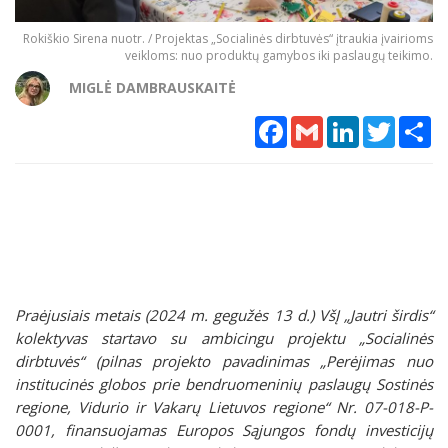
Rokiškio Sirena nuotr. / Projektas „Socialinės dirbtuvės“ įtraukia įvairioms
veikloms: nuo produktų gamybos iki paslaugų teikimo.
MIGLĖ DAMBRAUSKAITĖ
Facebook
Gmail
LinkedIn
Twitter
Sh
Praėjusiais metais (2024 m. gegužės 13 d.) VšĮ „Jautri širdis“
kolektyvas startavo su ambicingu projektu „Socialinės
dirbtuvės“ (pilnas projekto pavadinimas „Perėjimas nuo
institucinės globos prie bendruomeninių paslaugų Sostinės
regione, Vidurio ir Vakarų Lietuvos regione“ Nr. 07-018-P-
0001, finansuojamas Europos Sąjungos fondų investicijų