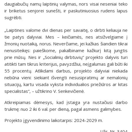
daugiabučių namų laiptinių valymas, nors visai neseniai teko
ir briketus senjorei sunešti, ir paskutiniuosius rudens lapus
sugrėbti.
„Laiptines valome dvi dienas per savaitę, o dirbti keliauja ne
tie patys dalyviai. Mes – keičiamės, nes atsižvelgiame į
žmonių nuotaiką, norus. Neverčiame, jei kažkas šiandien tikrai
nenusiteikęs: paieškome, pakalbiname kažkurį kitą jungtis
prie mūsų. Nes ir „Socialinių dirbtuvių“ projekto dalyvis turi
atitikti tam tikrus kriterijus, pavyzdžiui, neįgalumas gali būti iki
55 procentų. Atlikdami darbus, projekto dalyviai niekada
nebūna vieni: siekiant išvengti nesusipratimų ar nemalonių
situacijų, kartu visada vyksta individualios priežiūros ar kitas
specialistas“, – užtikrino V. Senkevičienė.
Atkreipiamas dėmesys, kad įstaiga yra nustačiusi darbo
trukmę: nuo 2 iki 6 val. per dieną, pagal asmens galimybes.
Projekto įgyvendinimo laikotarpis: 2024-2029 m.
Užs. Nr. 3404