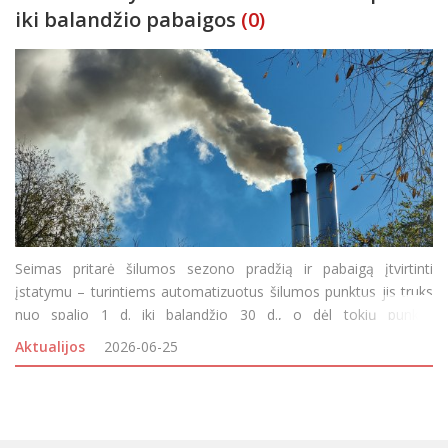
iki balandžio pabaigos
(0)
Seimas pritarė šilumos sezono pradžią ir pabaigą įtvirtinti
įstatymu – turintiems automatizuotus šilumos punktus jis truks
nuo spalio 1 d. iki balandžio 30 d., o dėl tokių punktų
neįsirengusių pastatų šildymo sprendimą kaip ir anksčiau galės
Aktualijos
2026-06-25
priims savivaldybės. Seimas pr