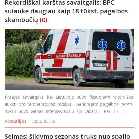
Rekordiškai karštas savaitgalis: BPC
sulaukė daugiau kaip 18 tūkst. pagalbos
skambučių
(0)
Praėjęs savaitgalis, kai Lietuvoje buvo fiksuojami rekordiškai
aukšti oro temperatūros rodikliai, Bendrajam pagalbos centrui
(BPC) buvo vienas intensyviausių šią vasarą. Per tris dienas
skubiosios pagalbos tarnybų ryšio numeriu 112 sulaukta 18 241
Aktualijos
2026-06-29
skambučio. Nors t
Seimas: šildymo sezonas truks nuo spalio