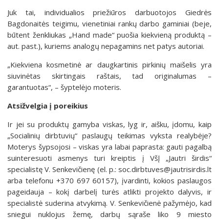
Juk tai, individualios priežiūros darbuotojos Giedrės
Bagdonaitės teigimu, vienetiniai rankų darbo gaminiai (beje,
būtent ženkliukas „Hand made“ puošia kiekvieną produktą –
aut. past.), kuriems analogų nepagamins net patys autoriai.
„Kiekviena kosmetinė ar daugkartinis pirkinių maišelis yra
siuvinėtas skirtingais raštais, tad originalumas –
garantuotas“, – šyptelėjo moteris.
Atsižvelgia į poreikius
Ir jei su produktų gamyba viskas, lyg ir, aišku, įdomu, kaip
„Socialinių dirbtuvių“ paslaugų teikimas vyksta realybėje?
Moterys šypsojosi – viskas yra labai paprasta: gauti pagalbą
suinteresuoti asmenys turi kreiptis į VšĮ „Jautri širdis“
specialistę V. Senkevičienę (el. p.: soc.dirbtuves@jautrisirdis.lt
arba telefonu +370 697 60157), įvardinti, kokios paslaugos
pageidauja – kokį darbelį turės atlikti projekto dalyvis, ir
specialistė suderina atvykimą. V. Senkevičienė pažymėjo, kad
sniegui nuklojus žemę, darbų sąraše liko 9 miesto