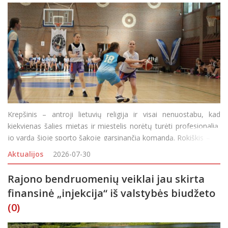
Krepšinis – antroji lietuvių religija ir visai nenuostabu, kad
kiekvienas šalies mietas ir miestelis norėtų turėti profesionalią,
jo vardą šioje sporto šakoje garsinančią komandą. Rokiškis – ne
išimtis, garsiai pradėjęs svajoti apie profesionalią
Aktualijos
2026-07-30
Rajono bendruomenių veiklai jau skirta
finansinė „injekcija“ iš valstybės biudžeto
(0)