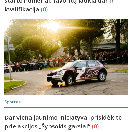
starto numeriai: favoritų laukia dar ir
kvalifikacija
(0)
Sportas
Dar viena jaunimo iniciatyva: prisidėkite
prie akcijos „Šypsokis garsiai“
(0)