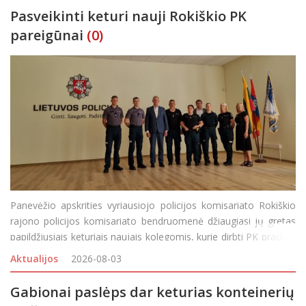
Pasveikinti keturi nauji Rokiškio PK
pareigūnai
(0)
Panevėžio apskrities vyriausiojo policijos komisariato Rokiškio
rajono policijos komisariato bendruomenė džiaugiasi jų gretas
papildžiusiais keturiais naujais kolegomis, kurie dirbti PK pradėjo
baigę mokslus pasinaudoję Rokiškio rajono savivaldybės
Aktualijos
2026-08-03
pareigūnų skatinimo programa –
Gabionai paslėps dar keturias konteinerių