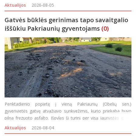
asmenines paskyras ir elektroniniu paštu išsiuntė priminimus, kvi
Aktualijos
2026-08-05
Gatvės būklės gerinimas tapo savaitgalio
iššūkiu Pakriaunių gyventojams
(0)
Penktadienio popietę į vieną Pakriaunių (Obelių sen.)
gyvenvietės gatvę atvažiavo sunkvežimis, kurio priekaba buvo
pilna frezuoto asfalto. Išpylęs šį turinį per visą Jaunystės g. ilgį
vairuotojas išvažiavo, o gyventojai visą savaitgalį buvo priversti
Aktualijos
2026-08-04
važiuoti gatvelės šon