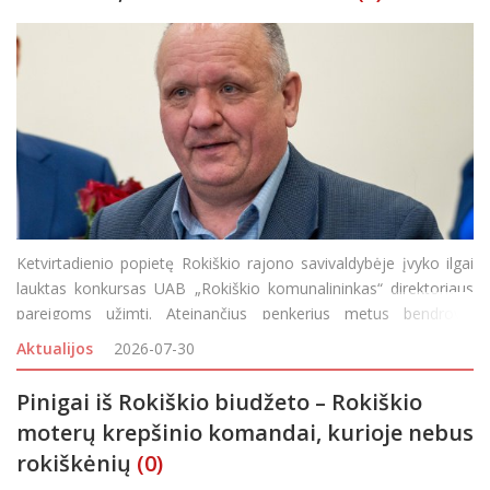
Ketvirtadienio popietę Rokiškio rajono savivaldybėje įvyko ilgai
lauktas konkursas UAB „Rokiškio komunalininkas“ direktoriaus
pareigoms užimti. Ateinančius penkerius metus bendrovei
vadovaus laikinai beveik metus jos vairą laikęs Vidmantas
Aktualijos
2026-07-30
Karpavičius. Nors anksčiau klaust
Pinigai iš Rokiškio biudžeto – Rokiškio
moterų krepšinio komandai, kurioje nebus
rokiškėnių
(0)