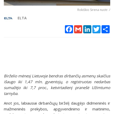
Rokiškio Sirena nuotr. /
ELTA
Facebook
Gmail
LinkedIn
Twitter
Sh
Birželio mėnesį Lietuvoje bendras dirbančių asmenų skaičius
išaugo iki 1,47 mln. gyventojų, o registruotas nedarbas
sumažėjo iki 7,7 proc., ketvirtadienį pranešė Užimtumo
tarnyba.
Anot jos, labiausiai dirbančiųjų birželį daugėjo didmeninės ir
mažmeninės prekybos, apgyvendinimo ir maitinimo,