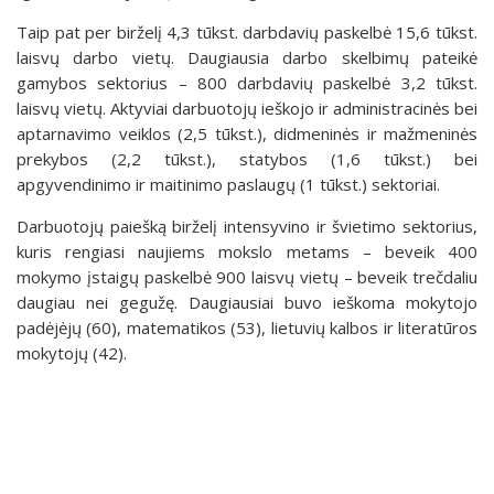
Taip pat per birželį 4,3 tūkst. darbdavių paskelbė 15,6 tūkst.
laisvų darbo vietų. Daugiausia darbo skelbimų pateikė
gamybos sektorius – 800 darbdavių paskelbė 3,2 tūkst.
laisvų vietų. Aktyviai darbuotojų ieškojo ir administracinės bei
aptarnavimo veiklos (2,5 tūkst.), didmeninės ir mažmeninės
prekybos (2,2 tūkst.), statybos (1,6 tūkst.) bei
apgyvendinimo ir maitinimo paslaugų (1 tūkst.) sektoriai.
Darbuotojų paiešką birželį intensyvino ir švietimo sektorius,
kuris rengiasi naujiems mokslo metams – beveik 400
mokymo įstaigų paskelbė 900 laisvų vietų – beveik trečdaliu
daugiau nei gegužę. Daugiausiai buvo ieškoma mokytojo
padėjėjų (60), matematikos (53), lietuvių kalbos ir literatūros
mokytojų (42).