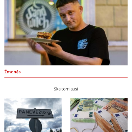
Žmonės
Skaitomiausi