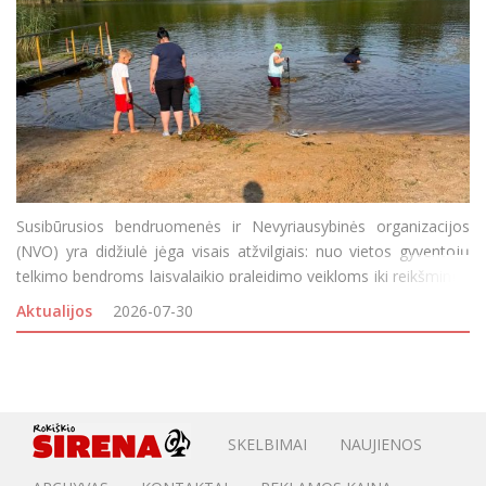
Susibūrusios bendruomenės ir Nevyriausybinės organizacijos
(NVO) yra didžiulė jėga visais atžvilgiais: nuo vietos gyventojų
telkimo bendroms laisvalaikio praleidimo veikloms iki reikšmingų
aplinkos gražinimo ar gerbūvio kūrimo projektų įgyvendinimo.
Aktualijos
2026-07-30
Visgi, bendruomeniškumui puoselėti n
SKELBIMAI
NAUJIENOS