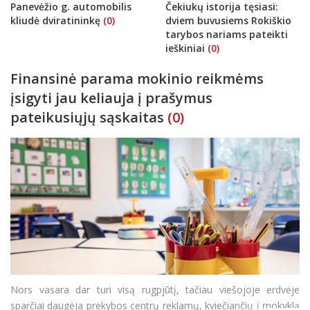
Panevėžio g. automobilis
Čekiukų istorija tęsiasi:
kliudė dviratininkę
(0)
dviem buvusiems Rokiškio
tarybos nariams pateikti
ieškiniai
(0)
Finansinė parama mokinio reikmėms
įsigyti jau keliauja į prašymus
pateikusiųjų sąskaitas
(0)
Nors vasara dar turi visą rugpjūtį, tačiau viešojoje erdvėje
sparčiai daugėja prekybos centrų reklamų, kviečiančių į mokyklą