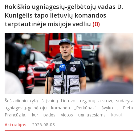
Rokiškio ugniagesių-gelbėtojų vadas D.
Kunigėlis tapo lietuvių komandos
tarptautinėje misijoje vedliu
(0)
Šeštadienio rytą iš įvairių Lietuvos regionų atstovų sudaryta
ugniagesių-gelbėtojų komanda „Perkūnas“ išvyko į Pietų
Prancūziją, kur padės vietos ugniagesiams kovoti su
siautėjančiais didžiuliais miškų gaisrais. Keturių dešimčių
Aktualijos
2026-08-03
savanorių būriui