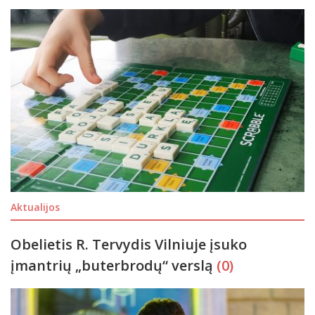
Aktualijos
Obelietis R. Tervydis Vilniuje įsuko
įmantrių „buterbrodų“ verslą
(0)