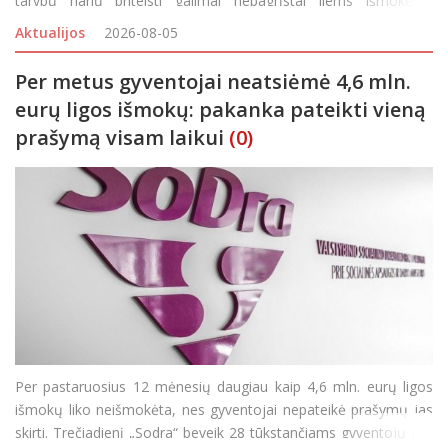
tarybų narių priteisti galimai nepagrįstai jiems išmokėtas
išmokas. Panevėžio apygardos prokuratūros prokuroras,
Aktualijos
2026-08-05
atliekantis vi
Per metus gyventojai neatsiėmė 4,6 mln.
eurų ligos išmokų: pakanka pateikti vieną
prašymą visam laikui
(0)
Per pastaruosius 12 mėnesių daugiau kaip 4,6 mln. eurų ligos
išmokų liko neišmokėta, nes gyventojai nepateikė prašymų jas
skirti. Trečiadienį „Sodra“ beveik 28 tūkstančiams gyventojų į jų