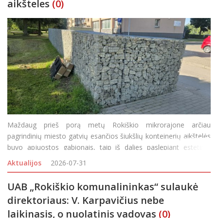
aikšteles
(0)
Maždaug prieš porą metų Rokiškio mikrorajone arčiau
pagrindinių miesto gatvių esančios šiukšlių konteinerių aikštelės
buvo apjuostos gabionais, taip iš dalies paslepiant estetinio
miesto vaizdo „darkytojus“. Bet tokių aikštelių, kurioms pr
Aktualijos
2026-07-31
UAB „Rokiškio komunalininkas“ sulaukė
direktoriaus: V. Karpavičius nebe
laikinasis, o nuolatinis vadovas
(0)