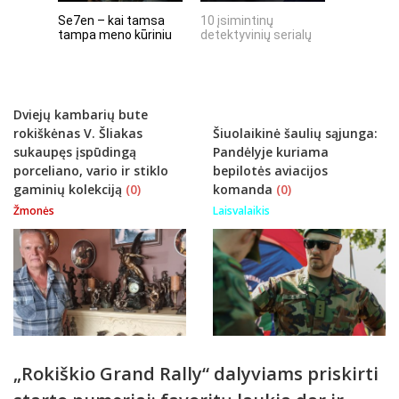
Se7en – kai tamsa
10 įsimintinų
10 įtempt
tampa meno kūriniu
detektyvinių serialų
stingdanč
istorijų
Dviejų kambarių bute
rokiškėnas V. Šliakas
Šiuolaikinė šaulių sąjunga:
sukaupęs įspūdingą
Pandėlyje kuriama
porceliano, vario ir stiklo
bepilotės aviacijos
gaminių kolekciją
(0)
komanda
(0)
Žmonės
Laisvalaikis
„Rokiškio Grand Rally“ dalyviams priskirti