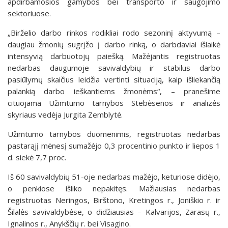
apdirbamosios gamybos bei transporto ir saugojimo
sektoriuose.
„Birželio darbo rinkos rodikliai rodo sezoninį aktyvumą –
daugiau žmonių sugrįžo į darbo rinką, o darbdaviai išlaikė
intensyvią darbuotojų paiešką. Mažėjantis registruotas
nedarbas daugumoje savivaldybių ir stabilus darbo
pasiūlymų skaičius leidžia vertinti situaciją, kaip išliekančią
palankią darbo ieškantiems žmonėms“, – pranešime
cituojama Užimtumo tarnybos Stebėsenos ir analizės
skyriaus vedėja Jurgita Zemblytė.
Užimtumo tarnybos duomenimis, registruotas nedarbas
pastarąjį mėnesį sumažėjo 0,3 procentinio punkto ir liepos 1
d. siekė 7,7 proc.
Iš 60 savivaldybių 51-oje nedarbas mažėjo, keturiose didėjo,
o penkiose išliko nepakitęs. Mažiausias nedarbas
registruotas Neringos, Birštono, Kretingos r., Joniškio r. ir
Šilalės savivaldybėse, o didžiausias – Kalvarijos, Zarasų r.,
Ignalinos r., Anykščių r. bei Visagino.