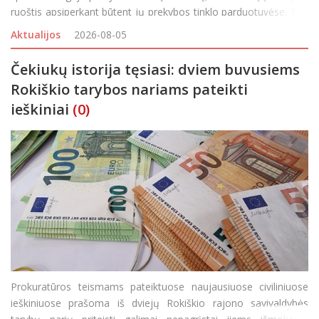
ruoštis apsiperkant būtent jų prekybos tinklo parduotuvėse. Tad
nori, nenori vaikai ir tėveliai ima galvoti ir skaičiuoti, ko ir kiek
Aktualijos
2026-08-05
reikės įsigyti, kad rugsėjo
Čekiukų istorija tęsiasi: dviem buvusiems
Rokiškio tarybos nariams pateikti
ieškiniai
(0)
Prokuratūros teismams pateiktuose naujausiuose civiliniuose
ieškiniuose prašoma iš dviejų Rokiškio rajono savivaldybės