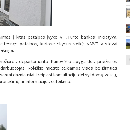
mas į kitas patalpas įvyko VĮ „Turto bankas“ iniciatyva.
kstesnės patalpos, kuriose skyrius veikė, VMVT atstovai
akinga.
riežiūros departamento Panevėžio apygardos priežiūros
 darbuotojas. Rokiškio mieste teikiamos visos be išimties
tai dažniausiai kreipiasi konsultacijų dėl vykdomų veiklų,
pranešimų ar informacijos suteikimo.