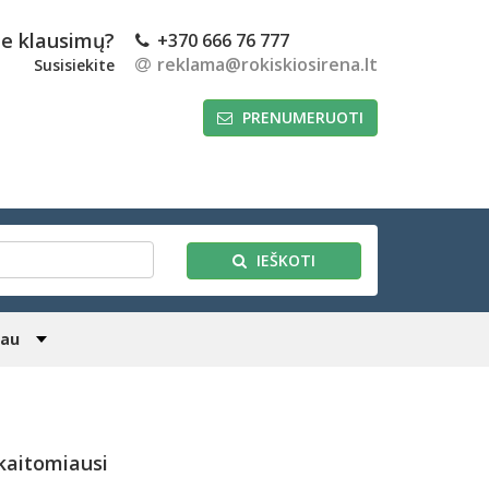
te klausimų?
+370 666 76 777
reklama@rokiskiosirena.lt
Susisiekite
PRENUMERUOTI
IEŠKOTI
iau
kaitomiausi