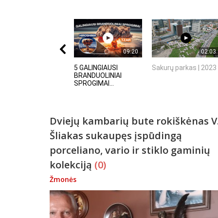
09:20
02:03
5 GALINGIAUSI
Sakurų parkas | 2023
BRANDUOLINIAI
SPROGIMAI...
Dviejų kambarių bute rokiškėnas V
Šliakas sukaupęs įspūdingą
porceliano, vario ir stiklo gaminių
kolekciją
(0)
Žmonės