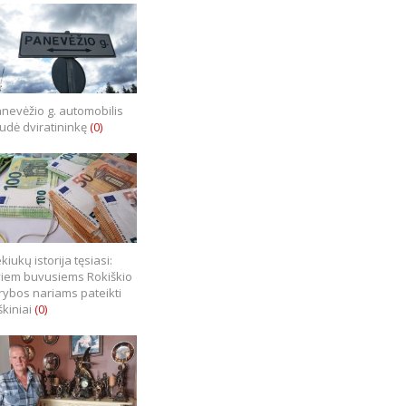
nevėžio g. automobilis
iudė dviratininkę
(0)
kiukų istorija tęsiasi:
iem buvusiems Rokiškio
rybos nariams pateikti
škiniai
(0)