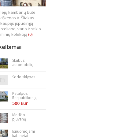
iejų kambarių bute
kiškėnas V. Šliakas
kaupęs įspūdingą
rceliano, vario ir stiklo
minių kolekciją
(0)
kelbimai
Skubus
automobilių
supirkimas
Sodo sklypas
Patalpos
Respublikos g.
23
500 Eur
Medžio
pjuvenų
granulės,
briketai
Išnuomojami
kabinetai