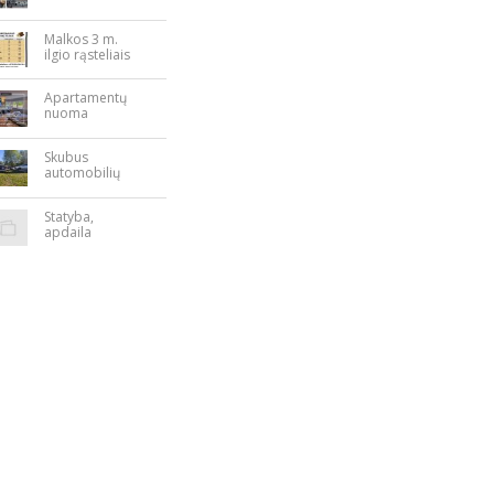
Nepriklausomy
bės aikštėje
Malkos 3 m.
ilgio rąsteliais
Apartamentų
nuoma
Rokiškyje
Skubus
automobilių
supirkimas
Statyba,
apdaila