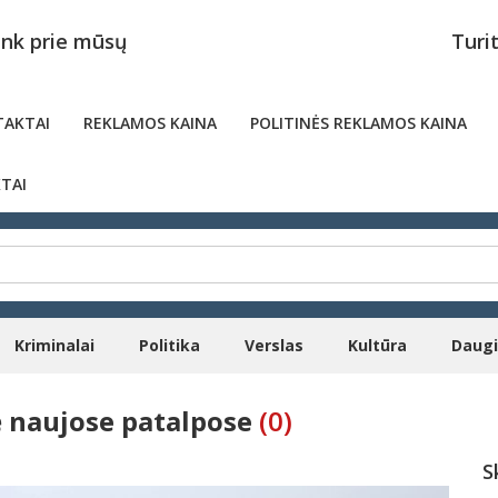
unk prie mūsų
Turi
AKTAI
REKLAMOS KAINA
POLITINĖS REKLAMOS KAINA
TAI
Kriminalai
Politika
Verslas
Kultūra
Daug
ė naujose patalpose
(0)
S