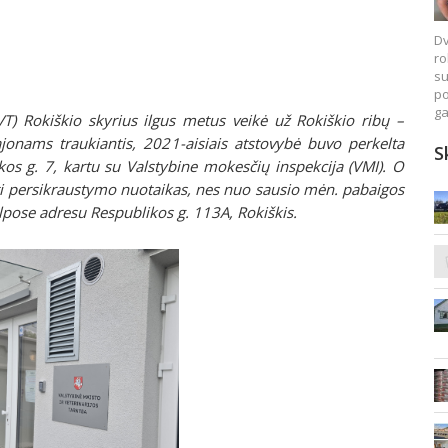
Dv
ro
su
po
ga
VT) Rokiškio skyrius ilgus metus veikė už Rokiškio ribų –
jonams traukiantis, 2021-aisiais atstovybė buvo perkelta
S
kos g. 7, kartu su Valstybine mokesčių inspekcija (VMI). O
sti persikraustymo nuotaikas, nes nuo sausio mėn. pabaigos
pose adresu Respublikos g. 113A, Rokiškis.