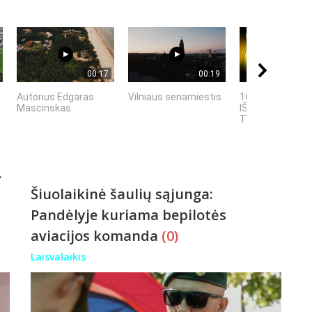
00:17
00:19
Autorius Edgaras
Vilniaus senamiestis
10 FILMUOSE
Mascinskas
IŠGALVOTŲ
TECHNOLOGIJŲ,.
.
Šiuolaikinė šaulių sąjunga:
Pandėlyje kuriama bepilotės
aviacijos komanda
(0)
Laisvalaikis