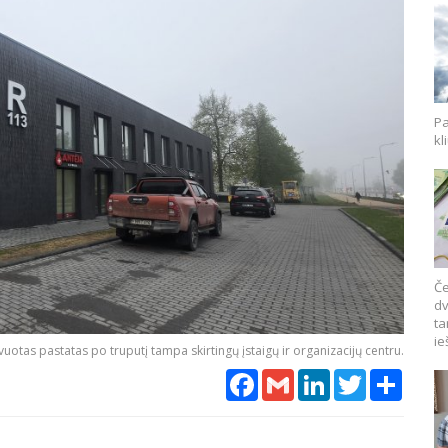
Pa
kl
Če
dv
ta
ie
vuotas pastatas po truputį tampa skirtingų įstaigų ir organizacijų centru.
Facebook
Gmail
LinkedIn
Twitter
Share