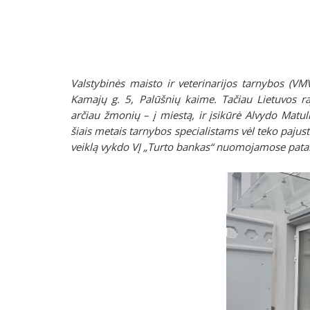
Valstybinės maisto ir veterinarijos tarnybos (VM
Kamajų g. 5, Palūšnių kaime. Tačiau Lietuvos ra
arčiau žmonių – į miestą, ir įsikūrė Alvydo Matul
šiais metais tarnybos specialistams vėl teko paju
veiklą vykdo VĮ „Turto bankas“ nuomojamose patal