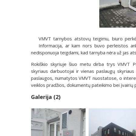
VMVT tarnybos atstovų teigimu, biuro perkėli
Informacija, ar kam nors buvo perleistos an
nedisponuoja teigdami, kad tarnyba nėra už jas ats
Rokiškio skyriuje šiuo metu dirba trys VMVT P
skyriaus darbuotojai ir vienas paslaugų skyriaus
paslaugos, numatytos VMVT nuostatose, o interesan
veiklos pradžios, dokumentų pateikimo bei įvairių 
Galerija (2)