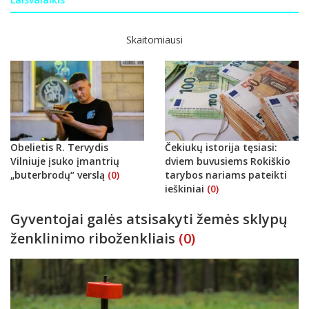
Skaitomiausi
Obelietis R. Tervydis
Čekiukų istorija tęsiasi:
Vilniuje įsuko įmantrių
dviem buvusiems Rokiškio
„buterbrodų“ verslą
(0)
tarybos nariams pateikti
ieškiniai
(0)
Gyventojai galės atsisakyti žemės sklypų
ženklinimo riboženkliais
(0)