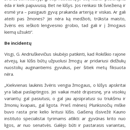
ėda ir kiek papuvusią. Bet ne lūšys. Jos renkasi tik šviežieną ir
esmė yra – pasigauti gyvą: prakanda arteriją ir viskas. Ar gali
ateiti pas žmones? Jei nėra ką medžioti, trūksta maisto,
žvėris eis ieškoti lengvesnio grobio, tad gali ir į žmogaus
kiemą užsukti“.
Be incidentų
Visgi, G. Andriuškevičius skubėjo patikinti, kad Rokiškio rajone
atvejų, kai lūšis būtų užpuolusi žmogų ar pridariusi didžiulių
nuostolių auginantiems gyvulius, per šitiek metų fiksuota
nėra.
„Kiekvienas laukinis žvėris vengia žmogaus, o lūšys apskritai
yra labai paslaptingos. Jei vaikai matė drąsesnę, yra visokių
variantų: gal pasiutusi, o gal jau apsipratusi su triukšmu ir
žmonių kvapais, gal ligota. Prieš mėnesį Plunksnočių miške
buvo rasta prie kelio kritusi lūšis. Gaišeną išsivežė Kauno
instituto specialistai tyrimams atlikti: ar gyvūnas krito nuo
ligos, ar nuo senatvės. Galėjo būti ir pastarasis variantas,