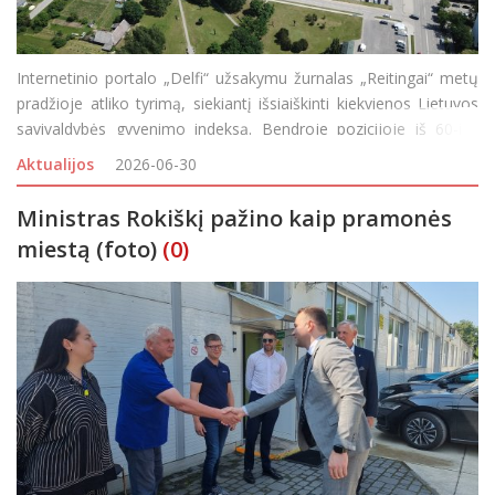
Internetinio portalo „Delfi“ užsakymu žurnalas „Reitingai“ metų
pradžioje atliko tyrimą, siekiantį išsiaiškinti kiekvienos Lietuvos
savivaldybės gyvenimo indeksą. Bendroje pozicijoje iš 60-ies
šalies savivaldybių Rokiškio pavadinimas puikuoj
Aktualijos
2026-06-30
Ministras Rokiškį pažino kaip pramonės
miestą (foto)
(0)