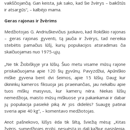
vaikščiojančią. Gan keista, juk sako, kad šie žvėrys – baikštūs
ir atsargūs“, – kalbėjo mama.
Geras rajonas ir žvėrims
Medžiotojas G. Andriuškevičius juokavo, kad Rokiškio rajonas
– geras rajonas gyventi, tą jaučia ir žvėrys, tad nereikia
stebėtis pamačius lūšį, kurių populiacijos atsiradimas čia
skaičiuojamas nuo 1975-ųjų.
„Ne tik Žiobiškyje yra lūšių. Šiuo metu visame mūsų rajone
priskaičiuojama apie 120 šių gyvūnų. Pavyzdžiui, Apūniškio
miške gyvena bent dvi šeimos, apie 15 lūšių. Daug kur
ūkininkų kameros fiksuoja jas praeinančias, jau nekalbu apie
tuos miškų masyvus, kur kamerų nėra. Niekas lūšių
nemedžioja, maisto mūsų miškuose yra pakankamai ir dabar
jų populiacija pasiekė piką Ar jos didelės? Suaugę patinai
sveria apie 40 kg“, – komentavo medžiotojas.
Anot pašnekovo, lūšys ėda tik šiltą, šviežią mėsą: „Kitas
žvėris, sumedžiojęs grobį, nesuėstą jo dalį kažkur pasislepia,