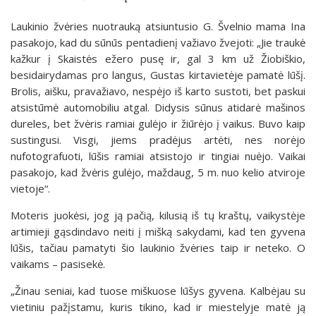
Laukinio žvėries nuotrauką atsiuntusio G. Švelnio mama Ina
pasakojo, kad du sūnūs pentadienį važiavo žvejoti: „Jie traukė
kažkur į Skaistės ežero pusę ir, gal 3 km už Žiobiškio,
besidairydamas pro langus, Gustas kirtavietėje pamatė lūšį.
Brolis, aišku, pravažiavo, nespėjo iš karto sustoti, bet paskui
atsistūmė automobiliu atgal. Didysis sūnus atidarė mašinos
dureles, bet žvėris ramiai gulėjo ir žiūrėjo į vaikus. Buvo kaip
sustingusi. Visgi, jiems pradėjus artėti, nes norėjo
nufotografuoti, lūšis ramiai atsistojo ir tingiai nuėjo. Vaikai
pasakojo, kad žvėris gulėjo, maždaug, 5 m. nuo kelio atviroje
vietoje“.
Moteris juokėsi, jog ją pačią, kilusią iš tų kraštų, vaikystėje
artimieji gąsdindavo neiti į mišką sakydami, kad ten gyvena
lūšis, tačiau pamatyti šio laukinio žvėries taip ir neteko. O
vaikams – pasisekė.
„Žinau seniai, kad tuose miškuose lūšys gyvena. Kalbėjau su
vietiniu pažįstamu, kuris tikino, kad ir miestelyje matė ją