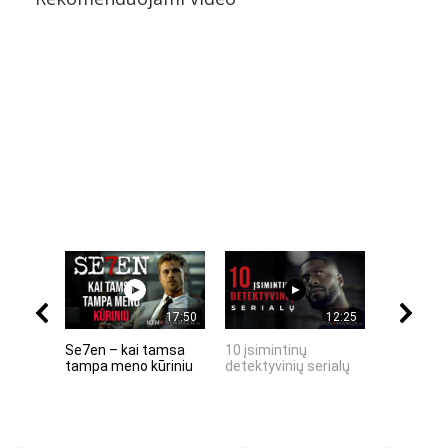
17:50
12:25
Se7en – kai tamsa
10 įsimintinų
10 įtempt
tampa meno kūriniu
detektyvinių serialų
stingdanč
istorijų