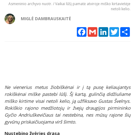
Asmeninio archyvo nuotr. / Vaikai lūšį pamatė atviroje miško kirtavietėje
netoli kelio.
MIGLĖ DAMBRAUSKAITĖ
Facebook
Gmail
LinkedIn
Twitter
Sh
Ne vienerius metus žiobiškėnai ir į tą pusę keliaujantys
rokiškėnai miške pastebi lūšį. Šį kartą, gulinčią didžiuliame
miško kirtime visai netoli kelio, ją užfiksavo Gustas Švelnys.
Rokiškio rajono medžiotojų ir žvejų draugijos pirmininko
Gyčio Andriuškevičiaus tai nestebina, nes mūsų rajone šių
gyvūnų priskaičiuojama virš šimto.
Nustebino žvėries drąsa