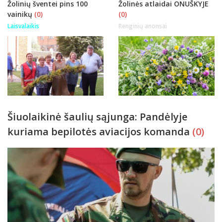
Žolinių šventei pins 100
Žolinės atlaidai ONUŠKYJE
vainikų
(0)
(0)
Laisvalaikis
Renginių anonsai
Šiuolaikinė šaulių sąjunga: Pandėlyje
kuriama bepilotės aviacijos komanda
(0)