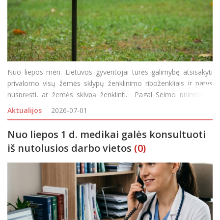
Nuo liepos mėn. Lietuvos gyventojai turės galimybę atsisakyti
privalomo visų žemės sklypų ženklinimo riboženkliais ir patys
nuspręsti, ar žemės sklypą ženklinti. Pagal Seimo priimtas ir
įsigaliojusias Nekilnojamojo turto kadastro įstatymo pataisas,
Aktualijos
2026-07-01
žemės sklypo savininkas arba valstybinės ar
Nuo liepos 1 d. medikai galės konsultuoti
iš nutolusios darbo vietos
(0)