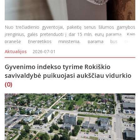
Nuo trečiadienio gyventojai, pakeitę senus šilumos gamybos
įrenginius, galės pretenduoti į dar 15 mln. eurų paramą. Kaip
pranešė Energetikos ministerija, parama bus skirta
gyventojams, įsirengusiems naujus, nenaudotus 5 klasės
Aktualijos
2026-07-01
sertifikuotus biokuro katilus arba šilumos si
Gyvenimo indekso tyrime Rokiškio
savivaldybė puikuojasi aukščiau vidurkio
(0)