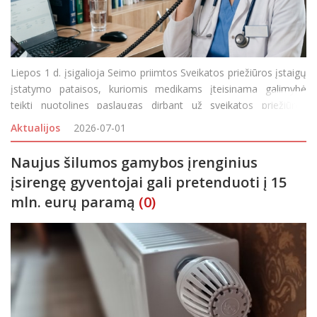
Liepos 1 d. įsigalioja Seimo priimtos Sveikatos priežiūros įstaigų
įstatymo pataisos, kuriomis medikams įteisinama galimybė
teikti nuotolines paslaugas dirbant už sveikatos priežiūros
įstaigos ribų. Nauja tvarka teikti paslaugas iš nutolusių darbo
Aktualijos
2026-07-01
vietų galios gydytojams, odontologams, slaug
Naujus šilumos gamybos įrenginius
įsirengę gyventojai gali pretenduoti į 15
mln. eurų paramą
(0)