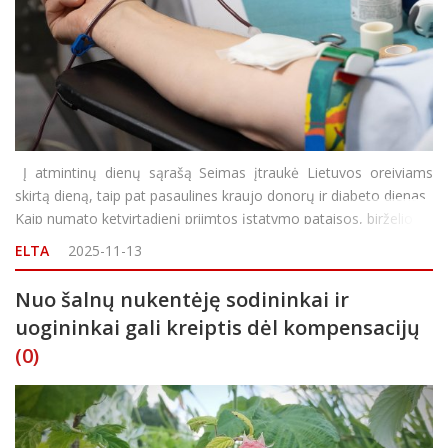
Į atmintinų dienų sąrašą Seimas įtraukė Lietuvos oreiviams
skirtą dieną, taip pat pasaulines kraujo donorų ir diabeto dienas.
Kaip numato ketvirtadienį priimtos įstatymo pataisos, birželio 11
d. bus minima Lietuvos oreivių diena, birželio 14 d. – Pasaulinė
ELTA
2025-11-13
kraujo donorystės
Nuo šalnų nukentėję sodininkai ir
uogininkai gali kreiptis dėl kompensacijų
(0)