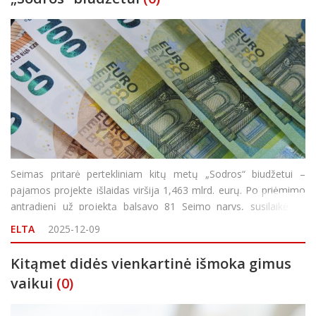
Seimas pritarė pertekliniam kitų metų „Sodros“ biudžetui –
pajamos projekte išlaidas viršija 1,463 mlrd. eurų. Po priėmimo
antradienį už projektą balsavo 81 Seimo narys, susilaikė 14
parlamentarų. Pensijos kitąmet didinamos 12 proc., vidutinė
ELTA
2025-12-09
senatvės pensija a
Kitąmet didės vienkartinė išmoka gimus
vaikui
(0)