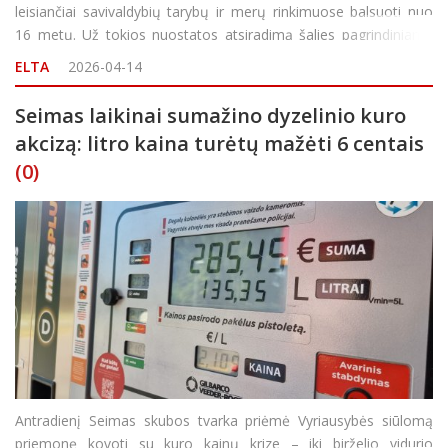
leisiančiai savivaldybių tarybų ir merų rinkimuose balsuoti nuo
16 metų. Už tokios nuostatos atsiradimą šalies pagrindiniame
dokumente antradienį balsavo 87 Seimo nariai, 12 buvo prieš,
ELTA
2026-04-14
14 susilaikė. Tam, kad Konstituc
Seimas laikinai sumažino dyzelinio kuro
akcizą: litro kaina turėtų mažėti 6 centais
(0)
Antradienį Seimas skubos tvarka priėmė Vyriausybės siūlomą
priemonę kovoti su kuro kainų krize – iki birželio vidurio