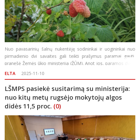
Nuo pavasarinių šalnų nukentėję sodininkai ir uogininkai nuo
pirmadienio dvi savaites gali teikti prašymus paramai gauti,
pranešė Žemės ūkio ministerija (ŽŪM). Anot jos, paramos dydis
diferencijuojamas pagal augalų grupes ir patirtos žalos mastą.
ELTA
2025-11-10
Jei bendras visiems pare
LŠMPS pasiekė susitarimą su ministerija:
nuo kitų metų rugsėjo mokytojų algos
didės 11,5 proc.
(0)