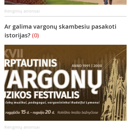
Renginių anonsai
Ar galima vargonų skambesiu pasakoti
istorijas?
(0)
Renginių anonsai