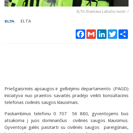
ELTA /Dainiaus Labučio nuotr. /
ELTA
Facebook
Gmail
LinkedIn
Twitter
Sh
Priešgaisrinės apsaugos ir gelbėjimo departamento (PAGD)
iniciatyva nuo praeitos savaitės pradėjo veikti konsultacinis
telefonas civilinės saugos klausimais.
Paskambinus telefonu 0 707 56 880, gyventojams bus
atsakoma į juos dominančius civilinės saugos klausimus.
Gyventojai galės pasitarti su civilinės saugos pareigūnais,