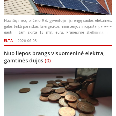
Nuo šių metų birželio 9 d. gyventojai, įsirengę saulės elektrines,
galės teikti paraiškas Energetikos ministerijos inicijuotai paramai
gauti – tam skirta 13 mln. eurų. Pranešime skelbiama, jog
paraiškas, kaip ir anksčiau, administruos Aplinkos projektų
ELTA
2026-06-03
valdymo
Nuo liepos brangs visuomeninė elektra,
gamtinės dujos
(0)