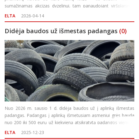
sumažinamas akcizas dyzelinui, tam panaudojant viršplanines
pridėtinės vertės mokesčio (PVM) pajamas. Galutiniame etape
ELTA
2026-04-14
už įstatymo projektą balsavo 98 parlamentarai, s
Didėja baudos už išmestas padangas
(0)
Nuo 2026 m. sausio 1 d. didėja baudos už į aplinką išmestas
padangas. Padangas į aplinką išmetusiam asmeniui grės bauda
nuo 200 iki 500 eurų už kiekvieną atsikratytą padangos vienetą.
Seimo priimtą Administracinių nusižengimų kodekso pataisą
ELTA
2025-12-23
iniciavęs Seimo Lietuvos socialdemokratų fr