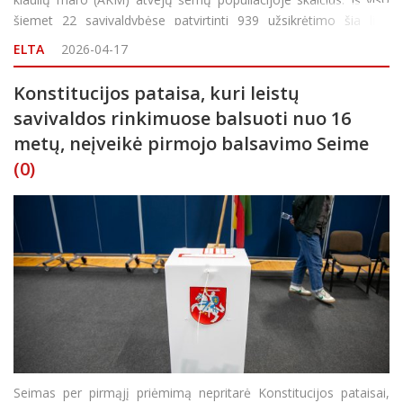
šiemet 22 savivaldybėse patvirtinti 939 užsikrėtimo šia liga
atvejai, pranešė Valstybinė maisto ir veterinarijos tarnyba
ELTA
2026-04-17
Konstitucijos pataisa, kuri leistų
savivaldos rinkimuose balsuoti nuo 16
metų, neįveikė pirmojo balsavimo Seime
(0)
Seimas per pirmąjį priėmimą nepritarė Konstitucijos pataisai,