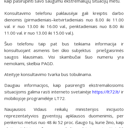
kaip pasirūpinti savo saugumu ekstremaliųjų situacijų metu.
Konsultavimo telefonu paklausėjai gali kreiptis darbo
dienomis (pirmadieniais–ketvirtadieniais nuo 8.00 iki 11.00
val. ir nuo 13.00 iki 16.00 val., penktadieniais nuo 8.00 iki
11.00 val. ir nuo 13.00 iki 15.00 val.).
Šiuo telefonu taip pat bus teikiama informacija ir
konsultuojant asmenis bei ūkio subjektus priešgaisrinės
saugos klausimais. Visi skambučiai šiuo numeriu yra
nemokami, skelbia PAGD.
Ateityje konsultavimo tvarka bus tobulinama.
Daugiau informacijos, kaip pasirengti ekstremaliosioms
situacijoms galima rasti interneto svetainėje
https://lt72.lt/
ir
mobiliojoje programėlėje LT72.
Naujausios Vidaus reikalų ministerijos inicijuoto
reprezentatyvios gyventojų apklausos duomenimis, per
penkerius metus nuo 48 iki 52 proc. išaugo tų, kurie žino, kaip