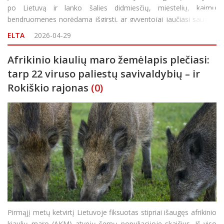
po Lietuvą ir lanko šalies didmiesčių, miestelių, kaimų
bendruomenes norėdama išgirsti, ar gyventojai jaučiasi saugiai.
Utenoje lankysis gerai žinoma „Delfi“ žurnalist
ELTA
2026-04-29
Afrikinio kiaulių maro žemėlapis plečiasi:
tarp 22 viruso paliestų savivaldybių – ir
Rokiškio rajonas
(0)
Pirmąjį metų ketvirtį Lietuvoje fiksuotas stipriai išaugęs afrikinio
kiaulių maro (AKM) atvejų šernų populiacijoje skaičius. Iš viso