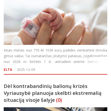
Kitais metais nuo 770 iki 1036 eurų padidės vienkartinė išmoka
gimus vaikui. Tai numatančias įstatymo pataisas, įsigaliosiančias
nuo 2026 m. birželio 1 d., antradienį priėmė Seimas. Jas
vienbalsiai palaikė 107 Seimo nariai. Naujas dokumentas
ELTA
2025-12-09
numato, kad kiekvienam gimusiam vaikui skir
Dėl kontrabandinių balionų krizės
Vyriausybė planuoja skelbti ekstremalią
situaciją visoje šalyje
(0)