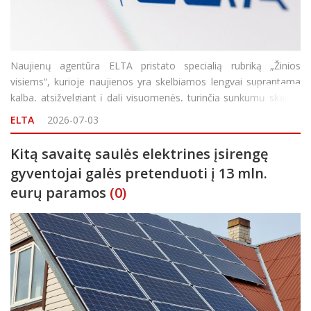
Naujienų agentūra ELTA pristato specialią rubriką „Žinios
visiems“, kurioje naujienos yra skelbiamos lengvai suprantama
kalba, atsižvelgiant į dalį visuomenės, turinčią sunkumų skaityti
ir suprasti informaciją. Rubrikos turinys rengiamas pasitelkiant
ELTA
2026-07-03
dirbtinio intelekto įrankį ELTA E2R,
Kitą savaitę saulės elektrines įsirengę
gyventojai galės pretenduoti į 13 mln.
eurų paramos
(0)