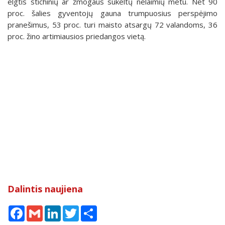
elgtis stichinių ar žmogaus sukeltų nelaimių metu. Net 90
proc. šalies gyventojų gauna trumpuosius perspėjimo
pranešimus, 53 proc. turi maisto atsargų 72 valandoms, 36
proc. žino artimiausios priedangos vietą.
Dalintis naujiena
Facebook
Gmail
LinkedIn
Twitter
Share