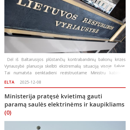
Dėl iš Baltarusijos plūstančių kontrabandinių balionų krizės
Vyriausybė planuoja skelbti ekstremalią situaciją visoje šalyje.
Tai numatyta penktadienį registruotame Ministrų kabineto
nutarimo projekte. Sprendimą Vyriausybė turėtų priimti šią
ELTA
2025-12-08
savaitę. Kaip teigiama nutari
Ministerija pratęsė kvietimą gauti
paramą saulės elektrinėms ir kaupikliams
(0)