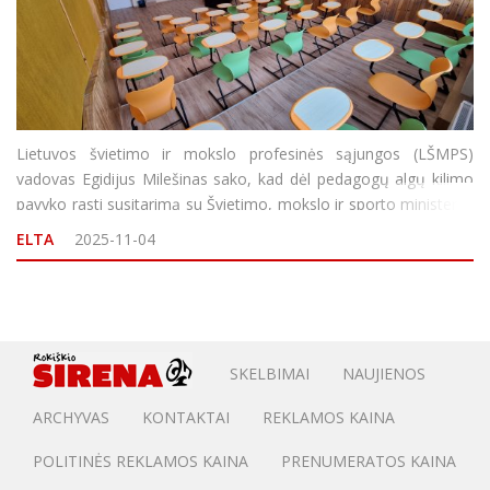
Lietuvos švietimo ir mokslo profesinės sąjungos (LŠMPS)
vadovas Egidijus Milešinas sako, kad dėl pedagogų algų kilimo
pavyko rasti susitarimą su Švietimo, mokslo ir sporto ministerija
(ŠMSM). Pasak E. Milešino, pritarta profsąjungos siūlymui nuo
ELTA
2025-11-04
kitų metų ru
SKELBIMAI
NAUJIENOS
ARCHYVAS
KONTAKTAI
REKLAMOS KAINA
POLITINĖS REKLAMOS KAINA
PRENUMERATOS KAINA