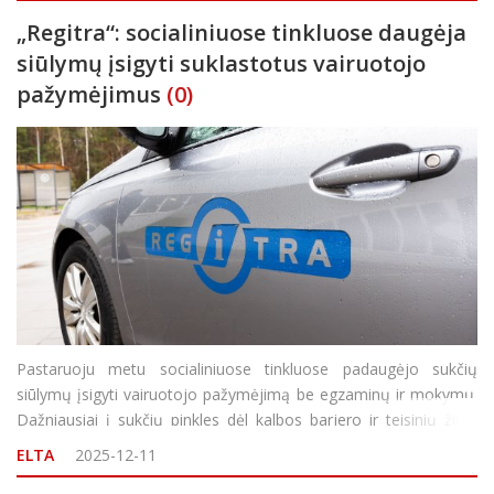
„Regitra“: socialiniuose tinkluose daugėja
siūlymų įsigyti suklastotus vairuotojo
pažymėjimus
(0)
Pastaruoju metu socialiniuose tinkluose padaugėjo sukčių
siūlymų įsigyti vairuotojo pažymėjimą be egzaminų ir mokymų.
Dažniausiai į sukčių pinkles dėl kalbos barjero ir teisinių žinių
stokos įkliūva Lietuvoje gyvenantys užsieniečiai, pranešė
ELTA
2025-12-11
„Regitra“. „Regitros“ duom