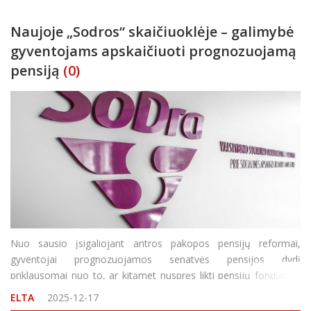
Naujoje „Sodros“ skaičiuoklėje – galimybė
gyventojams apskaičiuoti prognozuojamą
pensiją
(0)
Nuo sausio įsigaliojant antros pakopos pensijų reformai,
gyventojai prognozuojamos senatvės pensijos dydį
priklausomai nuo to, ar kitąmet nuspręs likti pensijų fonduose,
ar pasitraukti, gali apskaičiuoti naujoje „Sodros“ skaičiuoklėje.
ELTA
2025-12-17
„Skaičiuoklė tikrai pagelbės apsispręsti &nda