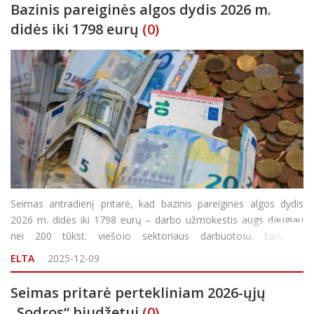
Bazinis pareiginės algos dydis 2026 m.
didės iki 1798 eurų
(0)
Seimas antradienį pritarė, kad bazinis pareiginės algos dydis
2026 m. didės iki 1798 eurų – darbo užmokestis augs daugiau
nei 200 tūkst. viešojo sektoriaus darbuotojų, tarp jų
tarnautojams, pareigūnams, politikams, teisėjams, kariams.
ELTA
2025-12-09
Seimo sprendimu, pareiginės algos dydis kitąmet kil
Seimas pritarė pertekliniam 2026-ųjų
„Sodros“ biudžetui
(0)