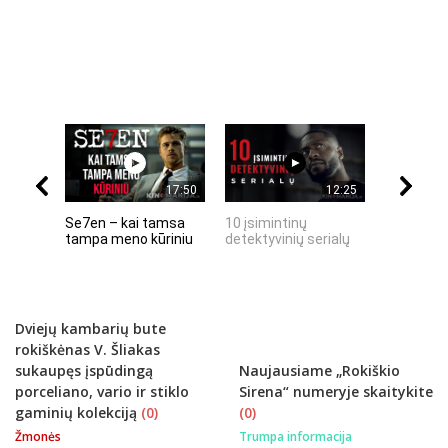
17:50
12:25
Se7en – kai tamsa
10 įsimintinų
10 įtempt
tampa meno kūriniu
detektyvinių serialų
stingdanč
istorijų
Dviejų kambarių bute
rokiškėnas V. Šliakas
sukaupęs įspūdingą
Naujausiame „Rokiškio
porceliano, vario ir stiklo
Sirena“ numeryje skaitykite
gaminių kolekciją
(0)
(0)
Žmonės
Trumpa informacija