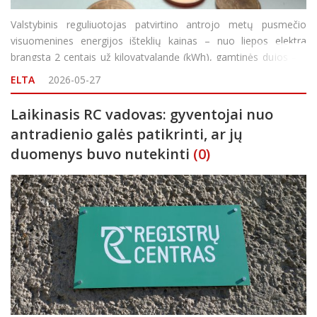
Valstybinis reguliuotojas patvirtino antrojo metų pusmečio
visuomenines energijos išteklių kainas – nuo liepos elektra
brangsta 2 centais už kilovatvalandę (kWh), gamtinės dujos – 4
centais už kubinį metrą. Šias kainas Valstybinė energetikos
ELTA
2026-05-27
reguliavimo taryba (VERT) patvi
Laikinasis RC vadovas: gyventojai nuo
antradienio galės patikrinti, ar jų
duomenys buvo nutekinti
(0)