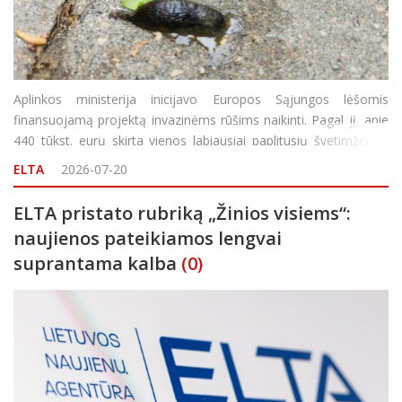
Aplinkos ministerija inicijavo Europos Sąjungos lėšomis
finansuojamą projektą invazinėms rūšims naikinti. Pagal jį, apie
440 tūkst. eurų skirta vienos labiausiai paplitusių švetimžemių
rūšių Lietuvoje – šliužo ispaninio ariono – naikinimui. Jungt
ELTA
2026-07-20
ELTA pristato rubriką „Žinios visiems“:
naujienos pateikiamos lengvai
suprantama kalba
(0)