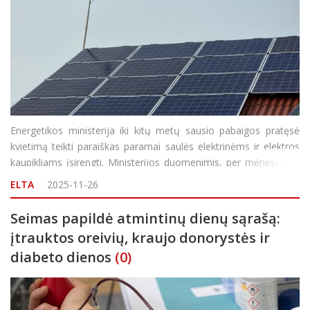
Energetikos ministerija iki kitų metų sausio pabaigos pratęsė
kvietimą teikti paraiškas paramai saulės elektrinėms ir elektros
kaupikliams įsirengti. Ministerijos duomenimis, per mėnesį nuo
kvietimo paskelbimo gyventojai pateikė paraiškų už 3,2 mln.
ELTA
2025-11-26
eurų, o kompleksinei priemonei
Seimas papildė atmintinų dienų sąrašą:
įtrauktos oreivių, kraujo donorystės ir
diabeto dienos
(0)