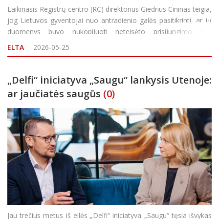
Laikinasis Registrų centro (RC) direktorius Giedrius Cininas teigia,
jog Lietuvos gyventojai nuo antradienio galės pasitikrinti, ar jų
duomenys buvo nukopijuoti neteisėto prisijungimo prie
nekilnojamojo turto (NT) registro metu. „Norėčiau atsiprašyti
ELTA
2026-05-25
žmonių dėl šio incidento. Fa
„Delfi“ iniciatyva „Saugu“ lankysis Utenoje:
ar jaučiatės saugūs
(0)
Jau trečius metus iš eilės „Delfi“ iniciatyva „Saugu“ tęsia išvykas