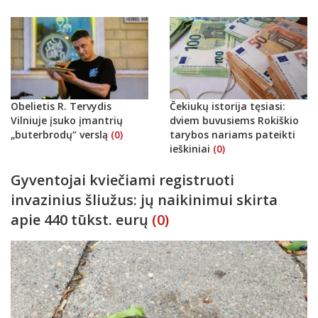
Obelietis R. Tervydis
Čekiukų istorija tęsiasi:
Vilniuje įsuko įmantrių
dviem buvusiems Rokiškio
„buterbrodų“ verslą
(0)
tarybos nariams pateikti
ieškiniai
(0)
Gyventojai kviečiami registruoti
invazinius šliužus: jų naikinimui skirta
apie 440 tūkst. eurų
(0)