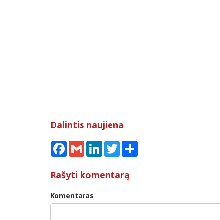
Dalintis naujiena
Facebook
Gmail
LinkedIn
Twitter
Share
Rašyti komentarą
Komentaras