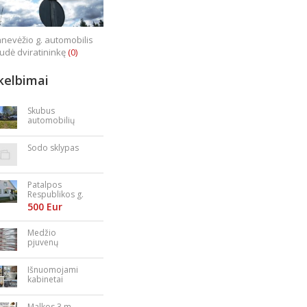
nevėžio g. automobilis
iudė dviratininkę
(0)
kelbimai
Skubus
automobilių
supirkimas
Sodo sklypas
Patalpos
Respublikos g.
23
500 Eur
Medžio
pjuvenų
granulės,
briketai
Išnuomojami
kabinetai
Nepriklausomy
bės aikštėje
Malkos 3 m.