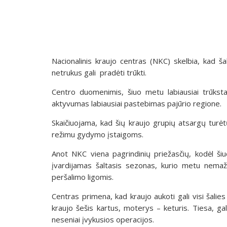
Nacionalinis kraujo centras (NKC) skelbia, kad š
netrukus gali pradėti trūkti.
Centro duomenimis, šiuo metu labiausiai trūkst
aktyvumas labiausiai pastebimas pajūrio regione.
Skaičiuojama, kad šių kraujo grupių atsargų turė
režimu gydymo įstaigoms.
Anot NKC viena pagrindinių priežasčių, kodėl ši
įvardijamas šaltasis sezonas, kurio metu nemaž
peršalimo ligomis.
Centras primena, kad kraujo aukoti gali visi šalie
kraujo šešis kartus, moterys – keturis. Tiesa, gal
neseniai įvykusios operacijos.