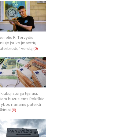
elietis R. Tervydis
lniuje įsuko įmantrių
uterbrodų“ verslą
(0)
kiukų istorija tęsiasi:
iem buvusiems Rokiškio
rybos nariams pateikti
škiniai
(0)