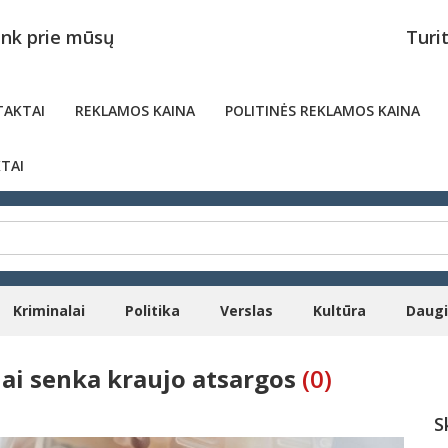
unk prie mūsų
Turi
AKTAI
REKLAMOS KAINA
POLITINĖS REKLAMOS KAINA
TAI
Kriminalai
Politika
Verslas
Kultūra
Daug
iai senka kraujo atsargos
(0)
S