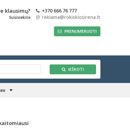
te klausimų?
+370 666 76 777
reklama@rokiskiosirena.lt
Susisiekite
PRENUMERUOTI
IEŠKOTI
iau
kaitomiausi