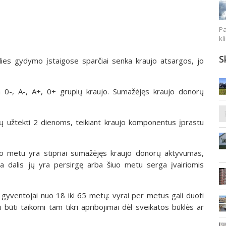
Pa
kl
S
alies gydymo įstaigose sparčiai senka kraujo atsargos, jo
a 0-, A-, A+, 0+ grupių kraujo. Sumažėjęs kraujo donorų
tų užtekti 2 dienoms, teikiant kraujo komponentus įprastu
uo metu yra stipriai sumažėjęs kraujo donorų aktyvumas,
a dalis jų yra persirgę arba šiuo metu serga įvairiomis
s gyventojai nuo 18 iki 65 metų: vyrai per metus gali duoti
i būti taikomi tam tikri apribojimai dėl sveikatos būklės ar