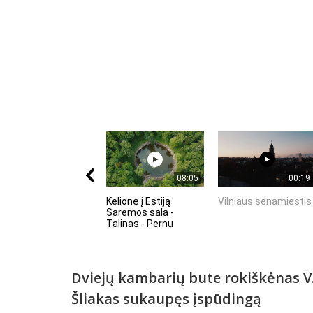
08:05
00:19
Kelionė į Estiją
Vilniaus senamiestis
Saremos sala -
Talinas - Pernu
Dviejų kambarių bute rokiškėnas V
Šliakas sukaupęs įspūdingą