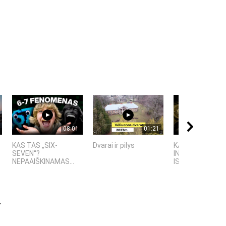
08:01
01:21
KAS TAS „SIX-
Dvarai ir pilys
KAS SUKŪRĖ DIR
SEVEN“?
INTELEKTĄ? KI
NEPAAIŠKINAMAS...
ISTORIJA IR FAK
.