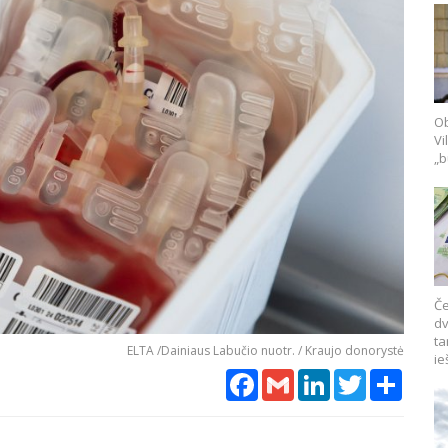
Ob
Vi
„b
Če
dv
ta
ELTA /Dainiaus Labučio nuotr. / Kraujo donorystė
ie
Facebook
Gmail
LinkedIn
Twitter
Share