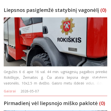
Liepsnos pasiglemžė statybinį vagonėlį
(0)
Gegužės 6 d. apie 16 val. 44 min. ugniagesių pagalbos prireikė
Rokiškyje, Žemaitės g. Čia atvira liepsna degė statybinis
vagonėlis, 10x2,5 m dydžio. Gaisro metu išdegė vidus, išdužo
langai, termiškai paveikta išorė. Įvykis tiriamas.
Gaisrai
2026-05-07
Pirmadienį vėl liepsnojo miško paklotė
(0)