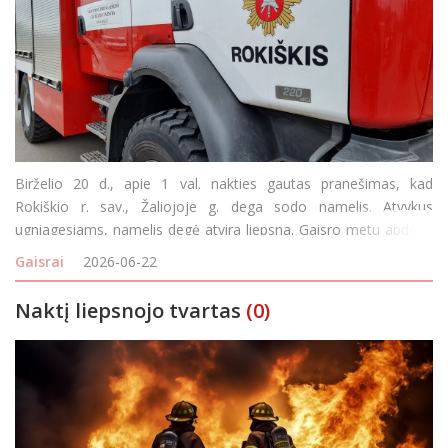
Birželio 20 d., apie 1 val. nakties gautas pranešimas, kad
Rokiškio r. sav., Žaliojoje g. dega sodo namelis. Atvykus
ugniagesiams, namelis degė atvira liepsna. Gaisro metu apdegė
sienos ir lubos, kita pastato likusi dalis aprūko, išsilydė viduje
Gaisrai
2026-06-22
buvę namų apyvokos daiktai. Dūmų
Naktį liepsnojo tvartas
(0)