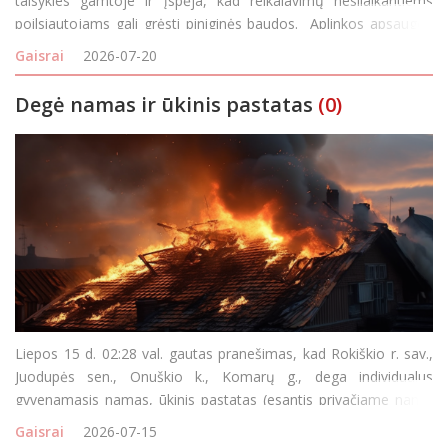
taisykles gamtoje ir įspėja, kad reikalavimų nesilaikantiems
poilsiautojams gali grėsti piniginės baudos. Aplinkos apsaugos
departamento (AAD) teigimu, šiltuoju metų laikų neatsakingai
Gaisrai
2026-07-20
kūrenamos kepsninės ar laužai gali pada
Degė namas ir ūkinis pastatas
(0)
Liepos 15 d. 02:28 val. gautas pranešimas, kad Rokiškio r. sav.,
Juodupės sen., Onuškio k., Komarų g., dega individualus
gyvenamasis namas, ūkinis pastatas (esantis privačiame namų
valdos žemės sklype). Atvykus ugniagesiams į įvykio vietą, degė
Gaisrai
2026-07-15
namas ir ūkinis pastatas atvira l