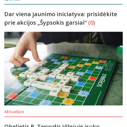
Dar viena jaunimo iniciatyva: prisidėkite
prie akcijos „Šypsokis garsiai“
(0)
Aktualijos
Obelietis R. Tervydis Vilniuje įsuko