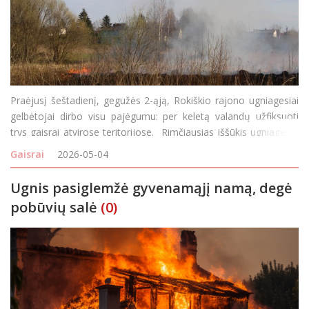
Praėjusį šeštadienį, gegužės 2-ąją, Rokiškio rajono ugniagesiai
gelbėtojai dirbo visu pajėgumu: per keletą valandų užfiksuoti
trys gaisrai atvirose teritorijose. Rimčiausias iššūkis ugniagesių
laukė Teklinės kaime. Pranešimas apie gaisrą gautas dar pr
Gaisrai
2026-05-04
Ugnis pasiglemžė gyvenamąjį namą, degė
pobūvių salė
(0)