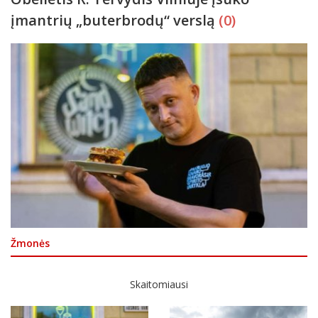
įmantrių „buterbrodų“ verslą
(0)
Žmonės
Skaitomiausi