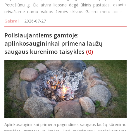
Petrešiūnų g. Čia atvira liepsna degė ūkinis pastatas, esantis
privačiame namų valdos žemės sklype. Gaisro metu apdegė
betoninės perdangos, sulieti namų apyvokos daiktai ir patalpos.
Gaisrai
2026-07-27
Poilsiaujantiems gamtoje:
aplinkosaugininkai primena laužų
saugaus kūrenimo taisykles
(0)
Aplinkosaugininkai primena pagrindines saugaus laužų kūrenimo