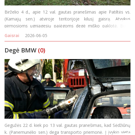
Birželio 4 d., apie 12 val. gautas pranešimas apie Patiltės vs.
(Kamajų sen.) atviroje teritorijoje kilusį gaisrą. Atvykus
pirmosioms ugniagesių pajėgoms degė miško paklotė. Buvo
nutrūkęs elektros laidas, iškviesti ESO darbuotojai. Gaisro metu
Gaisrai
2026-06-05
išdegė 30 a miško pa
Degė BMW
(0)
Gegužės 22 d. kiek po 13 val. gautas pranešimas, kad Sėdžiūnų
k. (Panemunėlio sen.) dega transporto priemonė. Į įvykio vietą