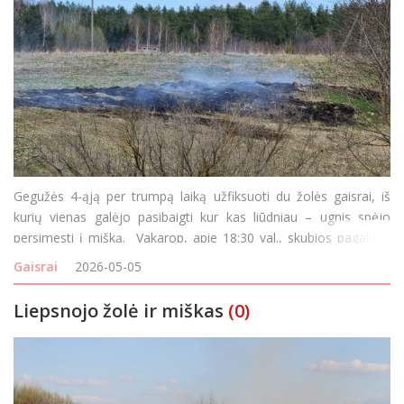
Gegužės 4-ąją per trumpą laiką užfiksuoti du žolės gaisrai, iš
kurių vienas galėjo pasibaigti kur kas liūdniau – ugnis spėjo
persimesti į mišką. Vakarop, apie 18:30 val., skubios pagalbos
tarnybos gavo pranešimą apie gaisrą Rokiškio kaimiškojoje
Gaisrai
2026-05-05
seniūn
Liepsnojo žolė ir miškas
(0)