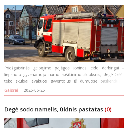
Priešgaisrinės gelbėjimo pajėgos Jonines leido darbingai -
liepsnojo gyvenamojo namo apšiltinimo sluoksnis, degė žolė,
teko skubiai evakuoti gyventojus iš dūmuose paskendusio
daugiabučio rūsio. Gaisrų virtinė prasidėjo birželio 23-osios
Gaisrai
2026-06-25
popietę. 15 val. 38 min. gautas pra
Degė sodo namelis, ūkinis pastatas
(0)