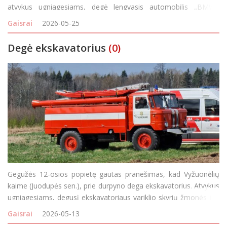
atvykus ugniagesiams, degė lengvasis automobilis „BMW“.
Gaisro metu apdegė kairės pusės automobilio sparnas, galinės
Gaisrai
2026-05-25
pusės keleivio durys, bagažinės dangti
Degė ekskavatorius
(0)
Gegužės 12-osios popietę gautas pranešimas, kad Vyžuonėlių
kaime (Juodupės sen.), prie durpyno dega ekskavatorius. Atvykus
ugniagesiams, degusį ekskavatoriaus variklio skyrių žmonės jau
buvo užgesinę patys.
Gaisrai
2026-05-13