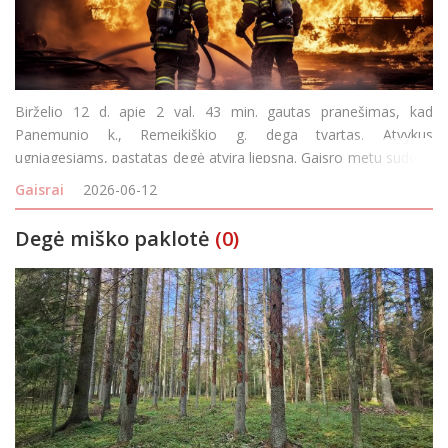
Birželio 12 d. apie 2 val. 43 min. gautas pranešimas, kad
Panemunio k., Remeikiškio g. dega tvartas. Atvykus
ugniagesiams, pastatas degė atvira liepsna. Gaisro metu sudegė
30 kv. m medinės pastato dalies, išdegė medinės sienos,
Gaisrai
2026-06-12
apdegė ir sulaistytos vandeniu malkos. Nudegė ir a
Degė miško paklotė
(0)