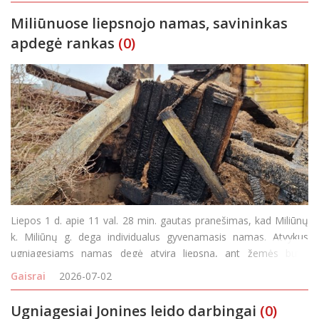
Miliūnuose liepsnojo namas, savininkas
apdegė rankas
(0)
Liepos 1 d. apie 11 val. 28 min. gautas pranešimas, kad Miliūnų
k. Miliūnų g. dega individualus gyvenamasis namas. Atvykus
ugniagesiams namas degė atvira liepsna, ant žemės buvo
nukritę elektros laidai. Netoliese degusio namo ugniagesiai
Gaisrai
2026-07-02
pastebėjo vyrą, kuris apdegė rankas, tikino, kad name b
Ugniagesiai Jonines leido darbingai
(0)