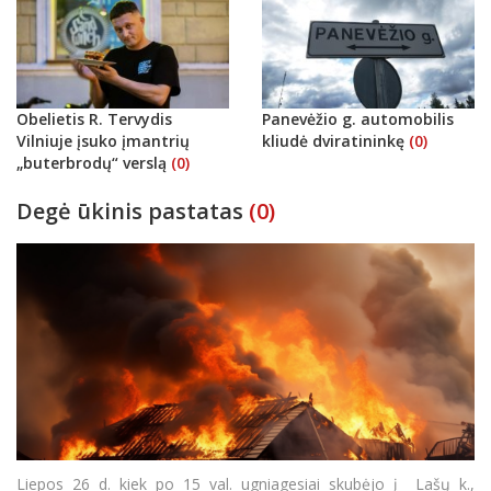
Obelietis R. Tervydis
Panevėžio g. automobilis
Vilniuje įsuko įmantrių
kliudė dviratininkę
(0)
„buterbrodų“ verslą
(0)
Degė ūkinis pastatas
(0)
Liepos 26 d. kiek po 15 val. ugniagesiai skubėjo į Lašų k.,