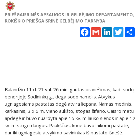
PRIEŠGAISRINĖS APSAUGOS IR GELBĖJIMO DEPARTAMENTO,
ROKIŠKIO PRIEŠGAISRINĖ GELBĖJIMO TARNYBA
Facebook
Gmail
LinkedIn
Twitter
Sh
Balandžio 11 d. 21 val. 26 min. gautas pranešimas, kad sodų
bendrijoje Sodininkų g., dega sodo namelis. Atvykus
ugniagesiams pastatas degė atvira liepsna. Namas medinis,
karkasinis, 3 x 6 m, vieno aukšto, stogas šiferio. Gaisro metu
apdegė ir buvo nuardyta apie 15 kv. m lauko sienos ir apie 12
kv. m stogo dangos. Paukščius, kurie buvo laikomi pastate,
dar iki ugniagesių atvykimo savininkas iš pastato išnešė.