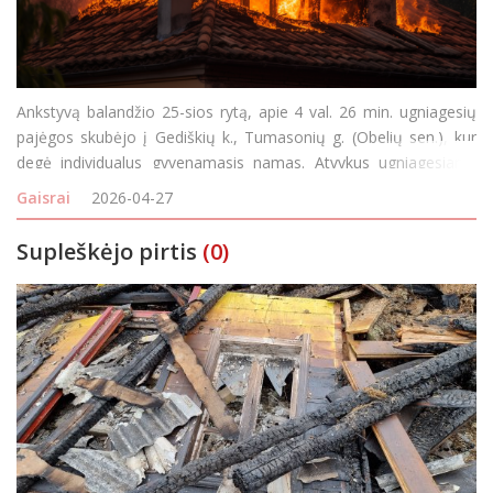
Ankstyvą balandžio 25-sios rytą, apie 4 val. 26 min. ugniagesių
pajėgos skubėjo į Gediškių k., Tumasonių g. (Obelių sen.), kur
degė individualus gyvenamasis namas. Atvykus ugniagesiams
namas degė atvira liepsna. Gaisro metu išdegė namo vidus,
Gaisrai
2026-04-27
nudegė visas namo stogas, pusė perdangos s
Supleškėjo pirtis
(0)