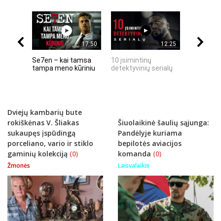
17:50
12:25
Se7en – kai tamsa
10 įsimintinų
10 įtempt
tampa meno kūriniu
detektyvinių serialų
stingdanč
istorijų
Dviejų kambarių bute
rokiškėnas V. Šliakas
Šiuolaikinė šaulių sąjunga:
sukaupęs įspūdingą
Pandėlyje kuriama
porceliano, vario ir stiklo
bepilotės aviacijos
gaminių kolekciją
(0)
komanda
(0)
Žmonės
Laisvalaikis