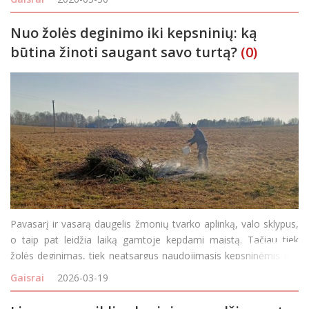
dydžio, dengtas ši
Nuo žolės deginimo iki kepsninių: ką
būtina žinoti saugant savo turtą?
(0)
Pavasarį ir vasarą daugelis žmonių tvarko aplinką, valo sklypus,
o taip pat leidžia laiką gamtoje kepdami maistą. Tačiau tiek
žolės deginimas, tiek neatsargus naudojimasis kepsninėmis gali
sukelti rimtų pavojų – nuo gaisrų iki žalos aplinkai, sveikatai bei
Gaisrai
2026-03-19
turtui. Priešgaisrinės priežiū