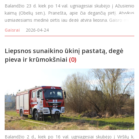
Balandžio 23 d. kiek po 14 val. ugniagesiai skubėjo į Ažusienio
kaimą (Obelių sen.). Pranešta, apie čia degančią pirtį. Atvykus
ugniagesiams medinė pirtis jau degė atvira liepsna. Gaisro metu
pirtis sudegė visiškai. Pirtyje buvo rūkoma 25 kg mėsos
Gaisrai
2026-04-24
produktų.
Liepsnos sunaikino ūkinį pastatą, degė
pieva ir krūmokšniai
(0)
Balandžio 2 d., kiek po 16 val. ugniagesiai skubėjo į Viršilų k.