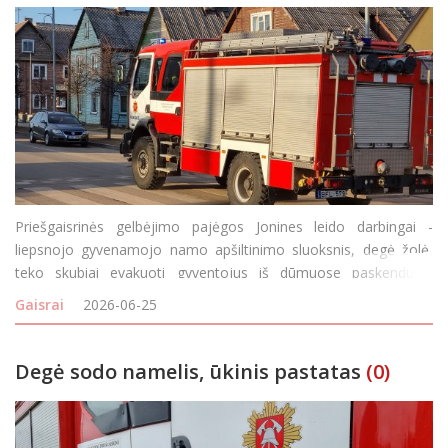
Priešgaisrinės gelbėjimo pajėgos Jonines leido darbingai -
liepsnojo gyvenamojo namo apšiltinimo sluoksnis, degė žolė,
teko skubiai evakuoti gyventojus iš dūmuose paskendusio
daugiabučio rūsio. Gaisrų virtinė prasidėjo birželio 23-osios
Gaisrai
2026-06-25
popietę. 15 val. 38 min. gautas pra
Degė sodo namelis, ūkinis pastatas
(0)