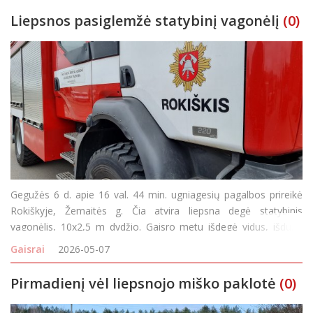
Liepsnos pasiglemžė statybinį vagonėlį
(0)
Gegužės 6 d. apie 16 val. 44 min. ugniagesių pagalbos prireikė
Rokiškyje, Žemaitės g. Čia atvira liepsna degė statybinis
vagonėlis, 10x2,5 m dydžio. Gaisro metu išdegė vidus, išdužo
langai, termiškai paveikta išorė. Įvykis tiriamas.
Gaisrai
2026-05-07
Pirmadienį vėl liepsnojo miško paklotė
(0)