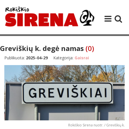
Greviškių k. degė namas
(0)
Publikuota:
2025-04-29
Kategorija:
Gaisrai
Rokiškio Sirena nuotr. / Greviškių k.