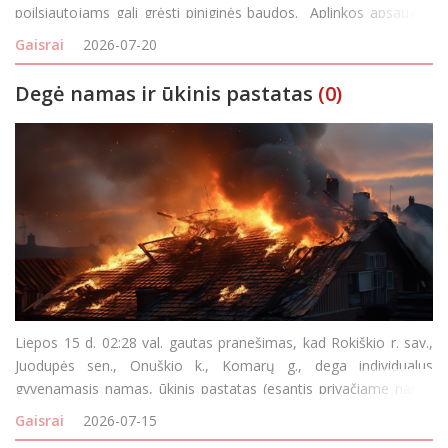
poilsiautojams gali grėsti piniginės baudos. Aplinkos apsaugos
departamento (AAD) teigimu, šiltuoju metų laikų neatsakingai
Gaisrai
2026-07-20
kūrenamos kepsninės ar laužai gali pada
Degė namas ir ūkinis pastatas
(0)
Liepos 15 d. 02:28 val. gautas pranešimas, kad Rokiškio r. sav.,
Juodupės sen., Onuškio k., Komarų g., dega individualus
gyvenamasis namas, ūkinis pastatas (esantis privačiame namų
valdos žemės sklype). Atvykus ugniagesiams į įvykio vietą, degė
Gaisrai
2026-07-15
namas ir ūkinis pastatas atvira l