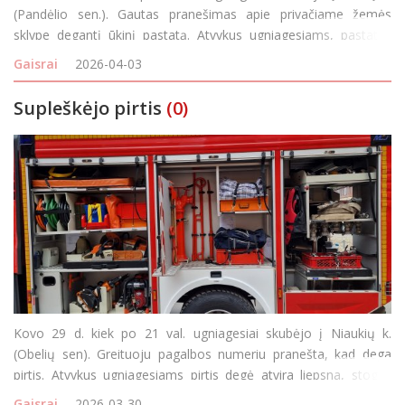
(Pandėlio sen.). Gautas pranešimas apie privačiame žemės
sklype degantį ūkinį pastatą. Atvykus ugniagesiams, pastatas
degė atvira liepsna. degė ūkinis pastatas ir aplink jį auganti žolė.
Gaisrai
2026-04-03
Gaisro metu sudegė ūkinis p
Supleškėjo pirtis
(0)
Kovo 29 d. kiek po 21 val. ugniagesiai skubėjo į Niaukių k.
(Obelių sen). Greituoju pagalbos numeriu pranešta, kad dega
pirtis. Atvykus ugniagesiams pirtis degė atvira liepsna, stogas
buvo sukritęs į vidų. Pastatas medinis, vieno aukšto, 4×3 m
Gaisrai
2026-03-30