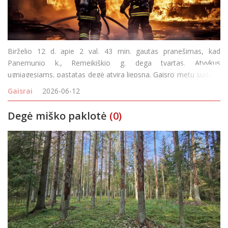
Birželio 12 d. apie 2 val. 43 min. gautas pranešimas, kad
Panemunio k., Remeikiškio g. dega tvartas. Atvykus
ugniagesiams, pastatas degė atvira liepsna. Gaisro metu sudegė
30 kv. m medinės pastato dalies, išdegė medinės sienos,
Gaisrai
2026-06-12
apdegė ir sulaistytos vandeniu malkos. Nudegė ir a
Degė miško paklotė
(0)