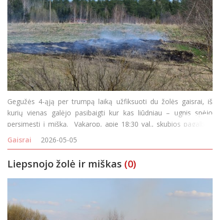
Gegužės 4-ąją per trumpą laiką užfiksuoti du žolės gaisrai, iš
kurių vienas galėjo pasibaigti kur kas liūdniau – ugnis spėjo
persimesti į mišką. Vakarop, apie 18:30 val., skubios pagalbos
tarnybos gavo pranešimą apie gaisrą Rokiškio kaimiškojoje
Gaisrai
2026-05-05
seniūn
Liepsnojo žolė ir miškas
(0)