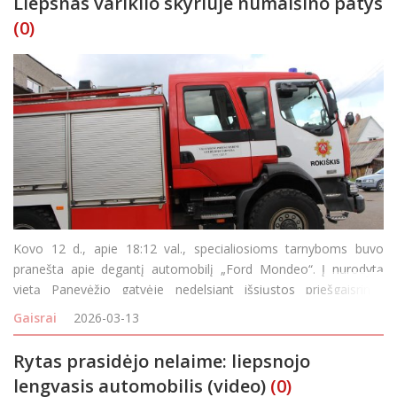
Liepsnas variklio skyriuje numalšino patys
(0)
Kovo 12 d., apie 18:12 val., specialiosioms tarnyboms buvo
pranešta apie degantį automobilį „Ford Mondeo“. Į nurodytą
vietą Panevėžio gatvėje nedelsiant išsiųstos priešgaisrinės
gelbėjimo pajėgos (PGP). Atvykus ugniagesiams paaiškėjo, kad
Gaisrai
2026-03-13
situacija jau suvald
Rytas prasidėjo nelaime: liepsnojo
lengvasis automobilis (video)
(0)