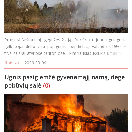
Praėjusį šeštadienį, gegužės 2-ąją, Rokiškio rajono ugniagesiai
gelbėtojai dirbo visu pajėgumu: per keletą valandų užfiksuoti
trys gaisrai atvirose teritorijose. Rimčiausias iššūkis ugniagesių
laukė Teklinės kaime. Pranešimas apie gaisrą gautas dar pr
Gaisrai
2026-05-04
Ugnis pasiglemžė gyvenamąjį namą, degė
pobūvių salė
(0)