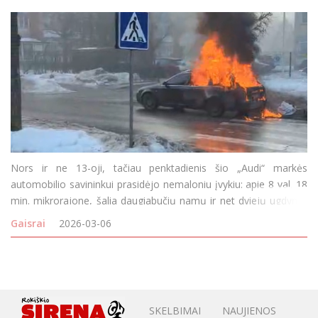
Nors ir ne 13-oji, tačiau penktadienis šio „Audi“ markės
automobilio savininkui prasidėjo nemaloniu įvykiu: apie 8 val. 18
min. mikrorajone, šalia daugiabučių namų ir net dviejų ugdymo
įstaigų, užsiliepsnojo automobilis. Vaizdo įrašą galite peržiūrėti
Gaisrai
2026-03-06
ČIA.
SKELBIMAI
NAUJIENOS