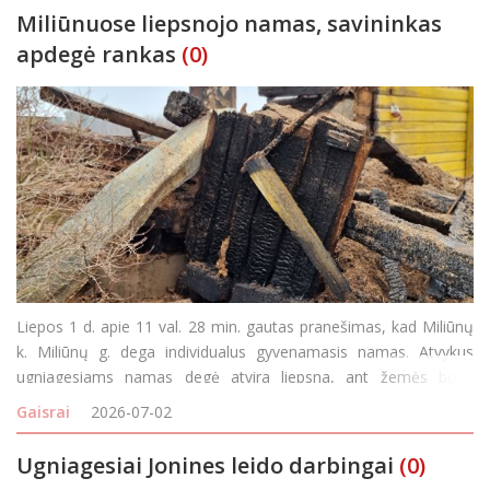
Miliūnuose liepsnojo namas, savininkas
apdegė rankas
(0)
Liepos 1 d. apie 11 val. 28 min. gautas pranešimas, kad Miliūnų
k. Miliūnų g. dega individualus gyvenamasis namas. Atvykus
ugniagesiams namas degė atvira liepsna, ant žemės buvo
nukritę elektros laidai. Netoliese degusio namo ugniagesiai
Gaisrai
2026-07-02
pastebėjo vyrą, kuris apdegė rankas, tikino, kad name b
Ugniagesiai Jonines leido darbingai
(0)