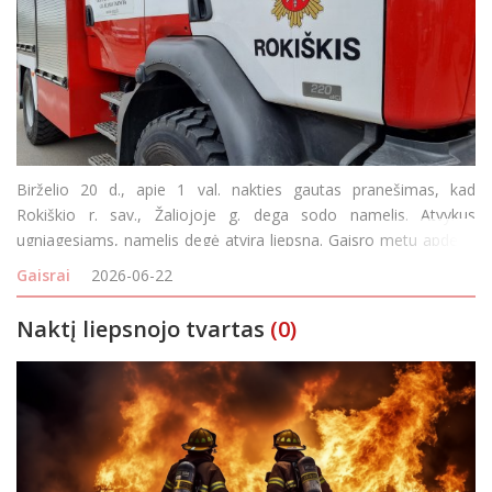
Birželio 20 d., apie 1 val. nakties gautas pranešimas, kad
Rokiškio r. sav., Žaliojoje g. dega sodo namelis. Atvykus
ugniagesiams, namelis degė atvira liepsna. Gaisro metu apdegė
sienos ir lubos, kita pastato likusi dalis aprūko, išsilydė viduje
Gaisrai
2026-06-22
buvę namų apyvokos daiktai. Dūmų
Naktį liepsnojo tvartas
(0)