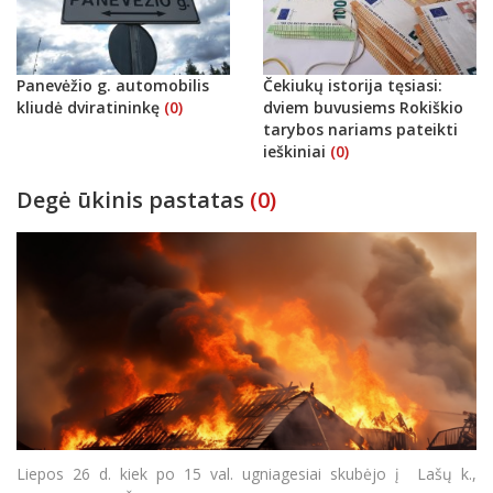
Panevėžio g. automobilis
Čekiukų istorija tęsiasi:
kliudė dviratininkę
(0)
dviem buvusiems Rokiškio
tarybos nariams pateikti
ieškiniai
(0)
Degė ūkinis pastatas
(0)
Liepos 26 d. kiek po 15 val. ugniagesiai skubėjo į Lašų k.,