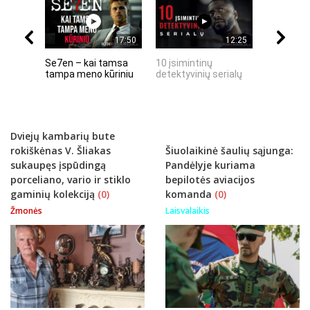
17:50
12:25
Se7en – kai tamsa
10 įsimintinų
10 įtempt
tampa meno kūriniu
detektyvinių serialų
stingdanč
istorijų
Dviejų kambarių bute
rokiškėnas V. Šliakas
Šiuolaikinė šaulių sąjunga:
sukaupęs įspūdingą
Pandėlyje kuriama
porceliano, vario ir stiklo
bepilotės aviacijos
gaminių kolekciją
(0)
komanda
(0)
Žmonės
Laisvalaikis