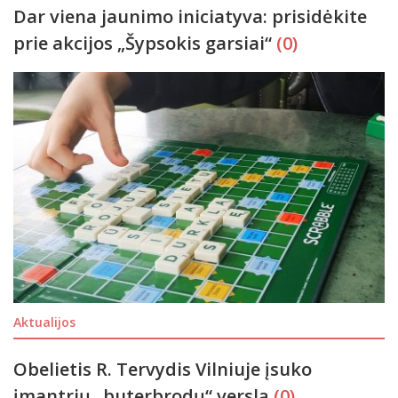
Dar viena jaunimo iniciatyva: prisidėkite
prie akcijos „Šypsokis garsiai“
(0)
Aktualijos
Obelietis R. Tervydis Vilniuje įsuko
įmantrių „buterbrodų“ verslą
(0)