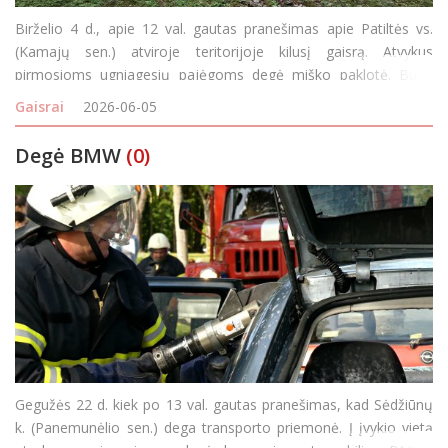
Birželio 4 d., apie 12 val. gautas pranešimas apie Patiltės vs.
(Kamajų sen.) atviroje teritorijoje kilusį gaisrą. Atvykus
pirmosioms ugniagesių pajėgoms degė miško paklotė. Buvo
nutrūkęs elektros laidas, iškviesti ESO darbuotojai. Gaisro metu
Gaisrai
2026-06-05
išdegė 30 a miško pa
Degė BMW
(0)
Gegužės 22 d. kiek po 13 val. gautas pranešimas, kad Sėdžiūnų
k. (Panemunėlio sen.) dega transporto priemonė. Į įvykio vietą