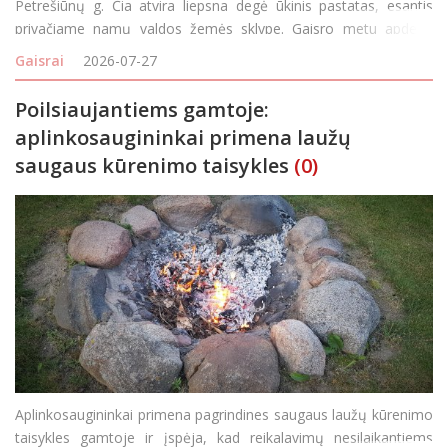
Petrešiūnų g. Čia atvira liepsna degė ūkinis pastatas, esantis
privačiame namų valdos žemės sklype. Gaisro metu apdegė
betoninės perdangos, sulieti namų apyvokos daiktai ir patalpos.
Gaisrai
2026-07-27
Poilsiaujantiems gamtoje:
aplinkosaugininkai primena laužų
saugaus kūrenimo taisykles
(0)
Aplinkosaugininkai primena pagrindines saugaus laužų kūrenimo
taisykles gamtoje ir įspėja, kad reikalavimų nesilaikantiems