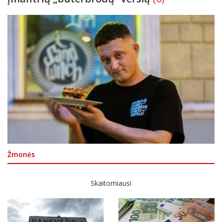
Žmonės
Skaitomiausi