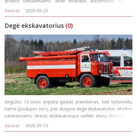
atvykus ugniagesiams, degė lengvasis automobilis „BMW“.
Gaisro metu apdegė kairės pusės automobilio sparnas, galinės
Gaisrai
2026-05-25
pusės keleivio durys, bagažinės dangti
Degė ekskavatorius
(0)
Gegužės 12-osios popietę gautas pranešimas, kad Vyžuonėlių
kaime (Juodupės sen.), prie durpyno dega ekskavatorius. Atvykus
ugniagesiams, degusį ekskavatoriaus variklio skyrių žmonės jau
buvo užgesinę patys.
Gaisrai
2026-05-13