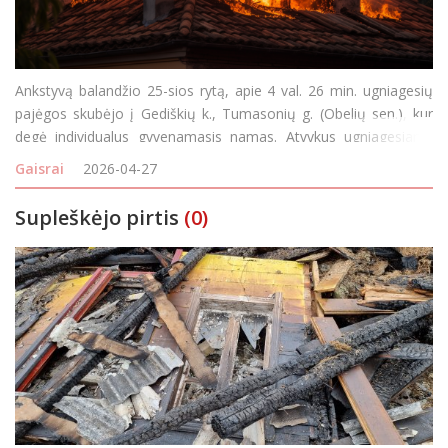
Ankstyvą balandžio 25-sios rytą, apie 4 val. 26 min. ugniagesių
pajėgos skubėjo į Gediškių k., Tumasonių g. (Obelių sen.), kur
degė individualus gyvenamasis namas. Atvykus ugniagesiams
namas degė atvira liepsna. Gaisro metu išdegė namo vidus,
Gaisrai
2026-04-27
nudegė visas namo stogas, pusė perdangos s
Supleškėjo pirtis
(0)