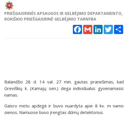
PRIEŠGAISRINĖS APSAUGOS IR GELBĖJIMO DEPARTAMENTO,
ROKIŠKIO PRIEŠGAISRINĖ GELBĖJIMO TARNYBA
Facebook
Gmail
LinkedIn
Twitter
Sh
Balandžio 28 d. 14 val. 27 min. gautas pranešimas, kad
Greviškių k. (Kamajų sen.) dega individualus gyvenamasis
namas.
Gaisro metu apdegė ir buvo nuardyta apie 8 kv. m namo
sienos. Namuose buvo įrengtas dūmų detektorius.