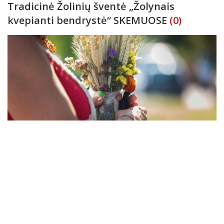
Tradicinė Žolinių šventė „Žolynais
kvepianti bendrystė“ SKEMUOSE
(0)
Kviečiame rugpjūčio 15 d. 17 val. susitikti Skemuose, kur vyks
tradicinė Žolinių šventė „Žolynais kvepianti bendrystė“! Jūsų
laukia gausi muzikinė bei šokių programa su atlikėjais iš
Panevėžio rajono bei Rokiškio, bendro žolynų paveikslo kūrimas
Renginių anonsai
2026-08-07
ir jaukios va
Žolinių šventei pins 100 vainikų
(0)