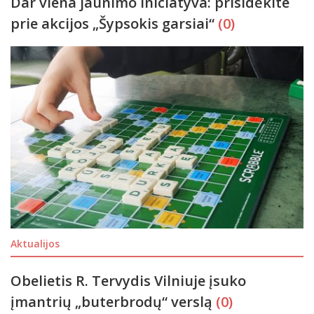
Dar viena jaunimo iniciatyva: prisidėkite
prie akcijos „Šypsokis garsiai“
(0)
Aktualijos
Obelietis R. Tervydis Vilniuje įsuko
įmantrių „buterbrodų“ verslą
(0)