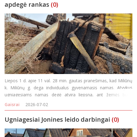
apdegė rankas
(0)
Liepos 1 d. apie 11 val. 28 min. gautas pranešimas, kad Miliūnų
k. Miliūnų g. dega individualus gyvenamasis namas. Atvykus
ugniagesiams namas degė atvira liepsna, ant žemės buvo
nukritę elektros laidai. Netoliese degusio namo ugniagesiai
Gaisrai
2026-07-02
pastebėjo vyrą, kuris apdegė rankas, tikino, kad name b
Ugniagesiai Jonines leido darbingai
(0)