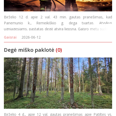
Birželio 12 d. apie 2 val. 43 min. gautas pranešimas, kad
Panemunio k., Remeikiškio g. dega tvartas. Atvykus
ugniagesiams, pastatas degė atvira liepsna. Gaisro metu sudegė
30 kv. m medinės pastato dalies, išdegė medinės sienos,
Gaisrai
2026-06-12
apdegė ir sulaistytos vandeniu malkos. Nudegė ir a
Degė miško paklotė
(0)
Birželio 4 d., apie 12 val. gautas pranešimas apie Patiltės vs.