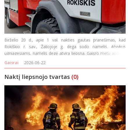
Birželio 20 d., apie 1 val. nakties gautas pranešimas, kad
Rokiškio r. sav., Žaliojoje g. dega sodo namelis. Atvykus
ugniagesiams, namelis degė atvira liepsna. Gaisro metu apdegė
sienos ir lubos, kita pastato likusi dalis aprūko, išsilydė viduje
Gaisrai
2026-06-22
buvę namų apyvokos daiktai. Dūmų
Naktį liepsnojo tvartas
(0)