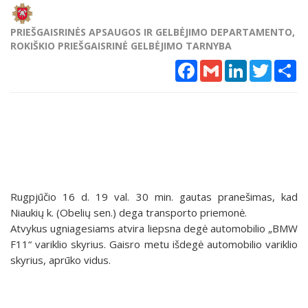
PRIEŠGAISRINĖS APSAUGOS IR GELBĖJIMO DEPARTAMENTO,
ROKIŠKIO PRIEŠGAISRINĖ GELBĖJIMO TARNYBA
Facebook
Gmail
LinkedIn
Twitter
Sh
Rugpjūčio 16 d. 19 val. 30 min. gautas pranešimas, kad
Niaukių k. (Obelių sen.) dega transporto priemonė.
Atvykus ugniagesiams atvira liepsna degė automobilio „BMW
F11“ variklio skyrius. Gaisro metu išdegė automobilio variklio
skyrius, aprūko vidus.