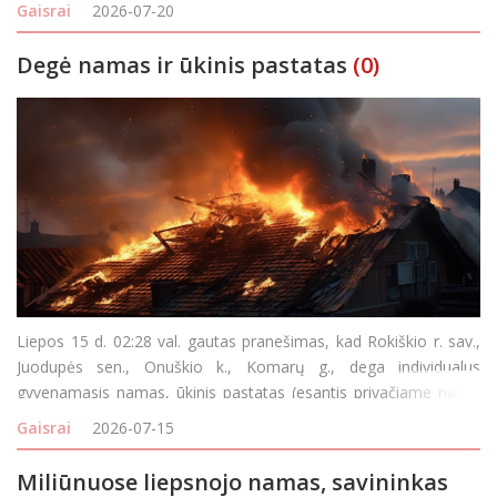
departamento (AAD) teigimu, šiltuoju metų laikų neatsakingai
Gaisrai
2026-07-20
kūrenamos kepsninės ar laužai gali pada
Degė namas ir ūkinis pastatas
(0)
Liepos 15 d. 02:28 val. gautas pranešimas, kad Rokiškio r. sav.,
Juodupės sen., Onuškio k., Komarų g., dega individualus
gyvenamasis namas, ūkinis pastatas (esantis privačiame namų
valdos žemės sklype). Atvykus ugniagesiams į įvykio vietą, degė
Gaisrai
2026-07-15
namas ir ūkinis pastatas atvira l
Miliūnuose liepsnojo namas, savininkas