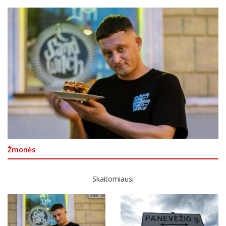
Žmonės
Skaitomiausi