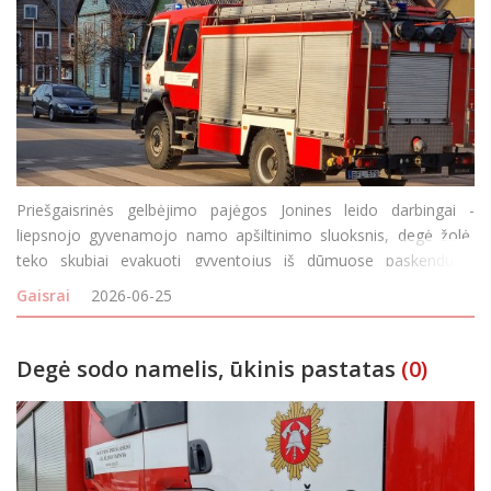
Priešgaisrinės gelbėjimo pajėgos Jonines leido darbingai -
liepsnojo gyvenamojo namo apšiltinimo sluoksnis, degė žolė,
teko skubiai evakuoti gyventojus iš dūmuose paskendusio
daugiabučio rūsio. Gaisrų virtinė prasidėjo birželio 23-osios
Gaisrai
2026-06-25
popietę. 15 val. 38 min. gautas pra
Degė sodo namelis, ūkinis pastatas
(0)