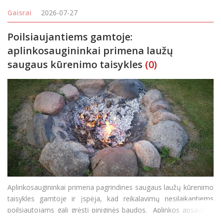
betoninės perdangos, sulieti namų apyvokos daiktai ir patalpos.
Gaisrai
2026-07-27
Poilsiaujantiems gamtoje:
aplinkosaugininkai primena laužų
saugaus kūrenimo taisykles
(0)
Aplinkosaugininkai primena pagrindines saugaus laužų kūrenimo
taisykles gamtoje ir įspėja, kad reikalavimų nesilaikantiems
poilsiautojams gali grėsti piniginės baudos. Aplinkos apsaugos