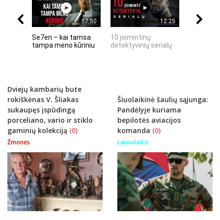
17:50
12:25
Se7en – kai tamsa
10 įsimintinų
10 įtempt
tampa meno kūriniu
detektyvinių serialų
stingdanč
istorijų
Dviejų kambarių bute
rokiškėnas V. Šliakas
Šiuolaikinė šaulių sąjunga:
sukaupęs įspūdingą
Pandėlyje kuriama
porceliano, vario ir stiklo
bepilotės aviacijos
gaminių kolekciją
(0)
komanda
(0)
Žmonės
Laisvalaikis