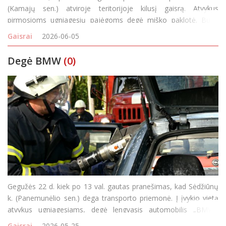
(Kamajų sen.) atviroje teritorijoje kilusį gaisrą. Atvykus
pirmosioms ugniagesių pajėgoms degė miško paklotė. Buvo
nutrūkęs elektros laidas, iškviesti ESO darbuotojai. Gaisro metu
Gaisrai
2026-06-05
išdegė 30 a miško pa
Degė BMW
(0)
Gegužės 22 d. kiek po 13 val. gautas pranešimas, kad Sėdžiūnų
k. (Panemunėlio sen.) dega transporto priemonė. Į įvykio vietą
atvykus ugniagesiams, degė lengvasis automobilis „BMW“.
Gaisro metu apdegė kairės pusės automobilio sparnas, galinės
Gaisrai
2026-05-25