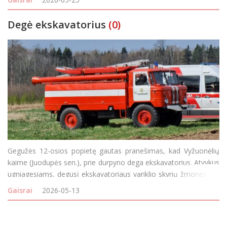
pusės keleivio durys, bagažinės dangti
Degė ekskavatorius
(0)
Gegužės 12-osios popietę gautas pranešimas, kad Vyžuonėlių
kaime (Juodupės sen.), prie durpyno dega ekskavatorius. Atvykus
ugniagesiams, degusį ekskavatoriaus variklio skyrių žmonės jau
buvo užgesinę patys.
Gaisrai
2026-05-13