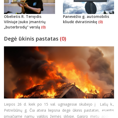
Obelietis R. Tervydis
Panevėžio g. automobilis
Vilniuje įsuko įmantrių
kliudė dviratininkę
(0)
„buterbrodų“ verslą
(0)
Degė ūkinis pastatas
(0)
Liepos 26 d. kiek po 15 val. ugniagesiai skubėjo į Lašų k.,
Petrešiūnų g. Čia atvira liepsna degė ūkinis pastatas, esantis
privačiame namų valdos žemės sklype. Gaisro metu apdegė