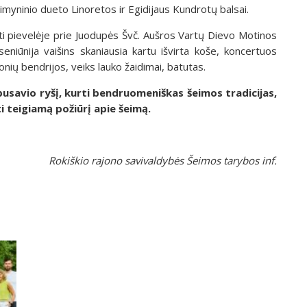
yninio dueto Linoretos ir Egidijaus Kundrotų balsai.
būti pievelėje prie Juodupės Švč. Aušros Vartų Dievo Motinos
niūnija vaišins skaniausia kartu išvirta koše, koncertuos
onių bendrijos, veiks lauko žaidimai, batutas.
pusavio ryšį, kurti bendruomeniškas šeimos tradicijas,
i teigiamą požiūrį apie šeimą.
Rokiškio rajono savivaldybės Šeimos tarybos inf.