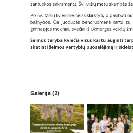
santuokos sakramentą. Šv. Mišių metu skambės šeim
Po Šv. Mišių kviesime neišsiskirstyti, o pasibūti 
bažnyčios. Čia Juodupės bendruomenė kartu su se
gimnazijos mokiniai, svečiai iš Ukmergės veiklių žm
Šeimos taryba kviečia visus kartu auginti tar
skatinti šeimos vertybių puoselėjimą ir skleist
Galerija (2)