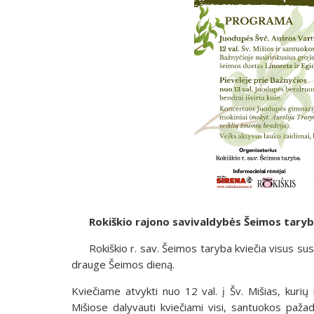
Rokiškio rajono savivaldybės Šeimos tary
Rokiškio r. sav. Šeimos taryba kviečia visus su
drauge Šeimos dieną.
Kviečiame atvykti nuo 12 val. į Šv. Mišias, kur
Mišiose dalyvauti kviečiami visi, santuokos pažad