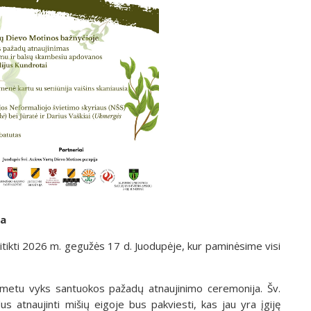
ba
sitikti 2026 m. gegužės 17 d. Juodupėje, kur paminėsime visi
ių metu vyks santuokos pažadų atnaujinimo ceremonija. Šv.
us atnaujinti mišių eigoje bus pakviesti, kas jau yra įgiję