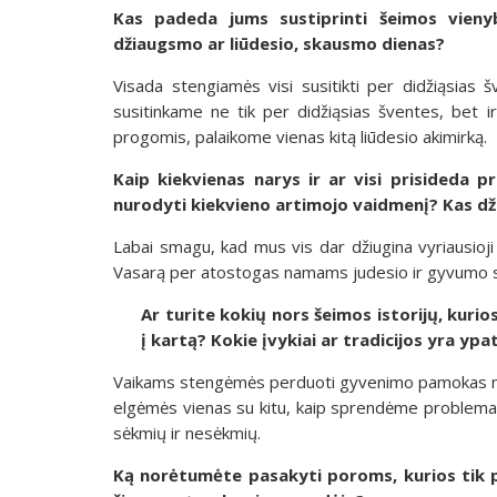
Kas padeda jums sustiprinti šeimos vienyb
džiaugsmo ar liūdesio, skausmo dienas?
Visada stengiamės visi susitikti per didžiąsias 
susitinkame ne tik per didžiąsias šventes, bet i
progomis, palaikome vienas kitą liūdesio akimirką.
Kaip kiekvienas narys ir ar visi prisideda p
nurodyti kiekvieno artimojo vaidmenį? Kas dži
Labai smagu, kad mus vis dar džiugina vyriausioji
Vasarą per atostogas namams judesio ir gyvumo su
Ar turite kokių nors šeimos istorijų, kuri
į kartą? Kokie įvykiai ar tradicijos yra ypa
Vaikams stengėmės perduoti gyvenimo pamokas ne t
elgėmės vienas su kitu, kaip sprendėme problema
sėkmių ir nesėkmių.
Ką norėtumėte pasakyti poroms, kurios tik