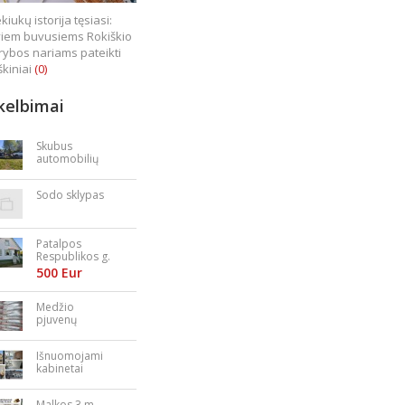
kiukų istorija tęsiasi:
iem buvusiems Rokiškio
rybos nariams pateikti
škiniai
(0)
kelbimai
Skubus
automobilių
supirkimas
Sodo sklypas
Patalpos
Respublikos g.
23
500 Eur
Medžio
pjuvenų
granulės,
briketai
Išnuomojami
kabinetai
Nepriklausomy
bės aikštėje
Malkos 3 m.