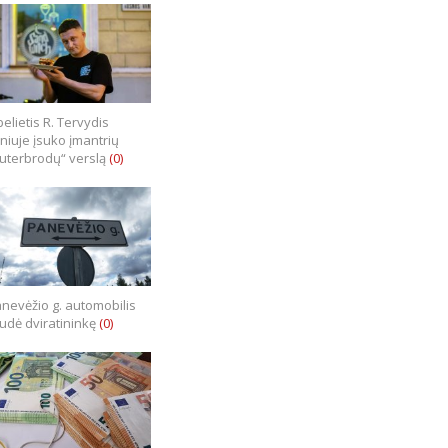
elietis R. Tervydis
lniuje įsuko įmantrių
uterbrodų“ verslą
(0)
nevėžio g. automobilis
iudė dviratininkę
(0)