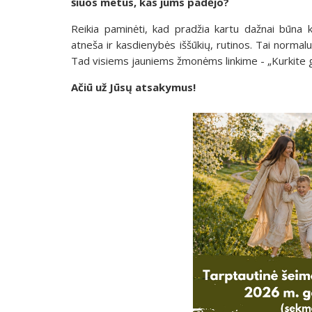
šiuos metus, kas jums padėjo?
Reikia paminėti, kad pradžia kartu dažnai būna 
atneša ir kasdienybės iššūkių, rutinos. Tai normal
Tad visiems jauniems žmonėms linkime - „Kurkite ge
Ačiū už Jūsų atsakymus!