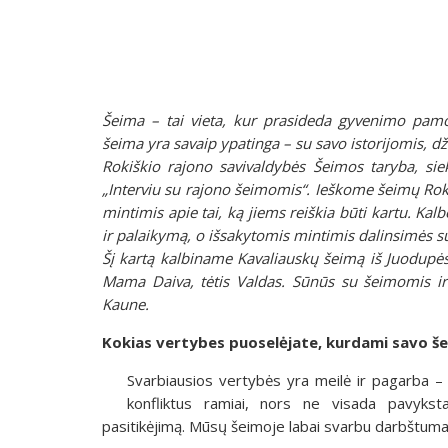
Šeima – tai vieta, kur prasideda gyvenimo pamok
šeima yra savaip ypatinga – su savo istorijomis, dži
Rokiškio rajono savivaldybės Šeimos taryba, siek
„Interviu su rajono šeimomis“. Ieškome šeimų Rokiš
mintimis apie tai, ką jiems reiškia būti kartu. K
ir palaikymą, o išsakytomis mintimis dalinsimės su
Šį kartą kalbiname
Kavaliauskų
šeimą iš Juodupė
Mama Daiva, tėtis Valdas. Sūnūs su šeimomis ir 
Kaune.
Kokias vertybes puoselėjate, kurdami savo š
Svarbiausios vertybės yra meilė ir pagarba – g
konfliktus ramiai, nors ne visada pavykst
pasitikėjimą. Mūsų šeimoje labai svarbu darbštumas