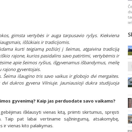
Če
dv
ta
ie
S
os, gimsta vertybės ir auga tarpusavio ryšys. Kiekviena
augsmais, iššūkiais ir tradicijomis.
dama kurti teigiamą požiūrį į šeimas, atgaivina tradiciją
kio rajone, kurios pasidalins savo patirtimi, vertybėmis ir
albėsime apie šeimos ryšius, išgyvenamus išbandymus, meilę
 rajono gyventojais.
s.
Šeima išaugino tris savo vaikus ir globojo dvi mergaites.
dvi dukros gyvena Vilniuje. Jauniausioji dukra studijuoja
eimos gyvenimą? Kaip jas perduodate savo vaikams?
ebėjimas išklausyti vienas kitą, priimti skirtumus, spręsti
a. Taip pat labai vertiname sąžiningumą, atsakomybę,
 ir vienas kito palaikymas.