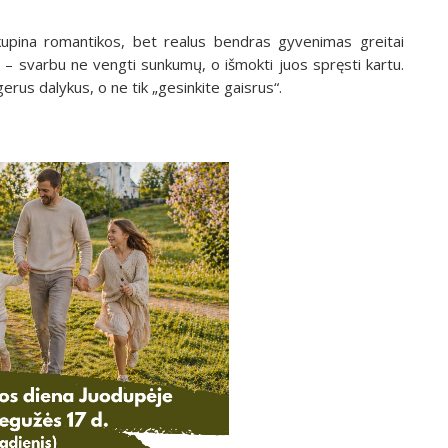
kupina romantikos, bet realus bendras gyvenimas greitai
u – svarbu ne vengti sunkumų, o išmokti juos spręsti kartu.
rus dalykus, o ne tik „gesinkite gaisrus“.