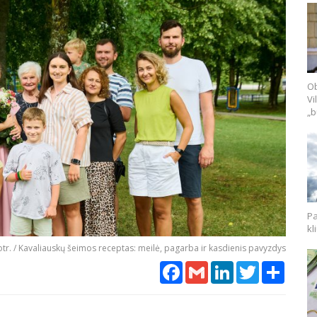
Ob
Vi
„b
Pa
kl
r. / Kavaliauskų šeimos receptas: meilė, pagarba ir kasdienis pavyzdys
Facebook
Gmail
LinkedIn
Twitter
Share