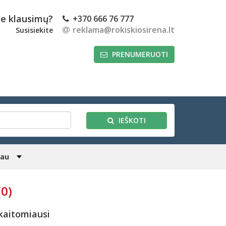
te klausimų?
+370 666 76 777
reklama@rokiskiosirena.lt
Susisiekite
PRENUMERUOTI
IEŠKOTI
iau
(0)
kaitomiausi