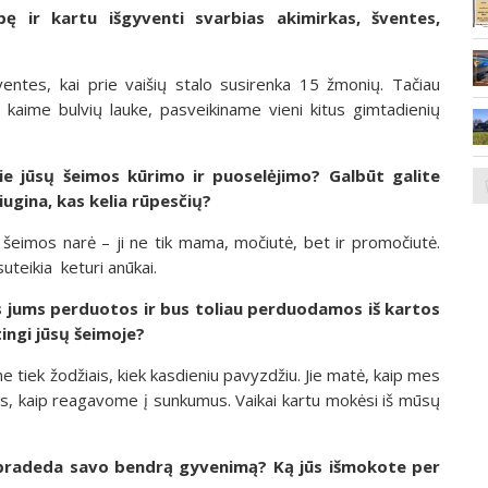
ę ir kartu išgyventi svarbias akimirkas, šventes,
šventes, kai prie vaišių stalo susirenka 15 žmonių. Tačiau
r kaime bulvių lauke, pasveikiname vieni kitus gimtadienių
rie jūsų šeimos kūrimo ir puoselėjimo? Galbūt galite
ugina, kas kelia rūpesčių?
 šeimos narė – ji ne tik mama, močiutė, bet ir promočiutė.
teikia keturi anūkai.
os jums perduotos ir bus toliau perduodamos iš kartos
tingi jūsų šeimoje?
iek žodžiais, kiek kasdieniu pavyzdžiu. Jie matė, kaip mes
s, kaip reagavome į sunkumus. Vaikai kartu mokėsi iš mūsų
 pradeda savo bendrą gyvenimą? Ką jūs išmokote per