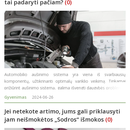
tai padaryti pačiam?
(0)
Automobilio aušinimo sistema yra viena iš svarbiausių
komponentų, užtikrinanti optimalų variklio veikimą. Tinkamai
prižiūrint aušinimo sistemą, galima išvengti daugybės problemų,
kurios gali kilti dėl variklio perkaitimo ar kitų gedimų. Vienas iš
Gyvenimas
2024-06-26
pagrindinių au&sca
Jei netekote artimo, jums gali priklausyti
jam neišmokėtos „Sodros“ išmokos
(0)