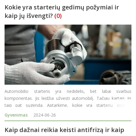
Kokie yra starterių gedimų požymiai ir
kaip jų išvengti?
(0)
Automobilio starteris yra nedidelis, bet labai svarbus
komponentas. Jis leidžia užvesti automobilį. Tačiau kartais jis
taip pat sugenda. Aptarkime, kokie yra starterių gedimų
požymiai ir kaip jų išvengti? Starterio gedimas. Kas dažniausiai
Gyvenimas
2024-06-26
jame sugenda? Atpažinti starterio gedim
Kaip dažnai reikia keisti antifrizą ir kaip