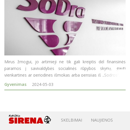
Mirus žmogui, jo artimieji ne tik gali kreiptis dėl finansinės
paramos į savivaldybės socialinės rūpybos skyrių, gauti
vienkartines ar periodines išmokas arba pensijas iš „Sodros“. Jei
mirusiajam buvo skirtos „Sodros“ išmokos ar kompensacijos,
Gyvenimas
2024-05-03
tačiau jos
SKELBIMAI
NAUJIENOS