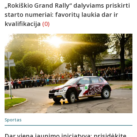
„Rokiškio Grand Rally“ dalyviams priskirti
starto numeriai: favoritų laukia dar ir
kvalifikacija
(0)
Sportas
Dar viena jaunimo iniciatyva: prisidėkite