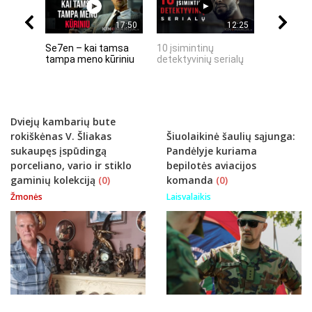
17:50
12:25
Se7en – kai tamsa
10 įsimintinų
10 įtempt
tampa meno kūriniu
detektyvinių serialų
stingdanč
istorijų
Dviejų kambarių bute
rokiškėnas V. Šliakas
Šiuolaikinė šaulių sąjunga:
sukaupęs įspūdingą
Pandėlyje kuriama
porceliano, vario ir stiklo
bepilotės aviacijos
gaminių kolekciją
(0)
komanda
(0)
Žmonės
Laisvalaikis