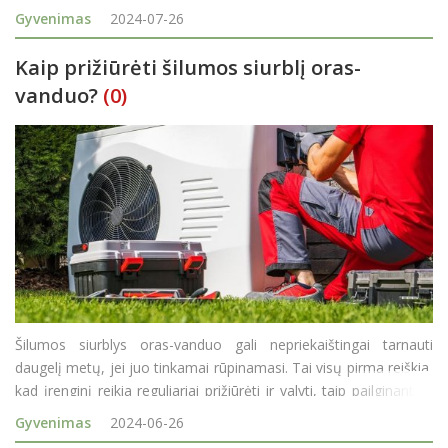
palaikai sudeginami. Jie taip pat gali būti užkasami į bendrą
Gyvenimas
2024-07-26
šeimos kapą nuleidžiant urną. Ilgą laiką Lietuvoj
Kaip prižiūrėti šilumos siurblį oras-
vanduo?
(0)
Šilumos siurblys oras-vanduo gali nepriekaištingai tarnauti
daugelį metų, jei juo tinkamai rūpinamasi. Tai visų pirma reiškia,
kad įrenginį reikia reguliariai prižiūrėti ir valyti, taip pailginant jo
tarnavimo laiką. Tačiau ne visi žino, kaip tai padaryti. Laimei, ši
Gyvenimas
2024-06-26
uždu