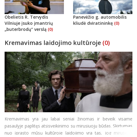
Obelietis R. Tervydis
Panevėžio g. automobilis
Vilniuje įsuko įmantrių
kliudė dviratininkę
(0)
„buterbrodų“ verslą
(0)
Kremavimas laidojimo kultūroje
(0)
Kremavimas yra jau labai seniai žinomas ir beveik visame
pasaulyje paplitęs atsisveikinimo su mirusiuoju būdas. Skirtumas
nuo įprasto mūsų kultūroje laidojimo yra tas, jog mirusiojo