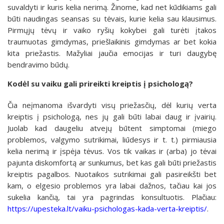
suvaldyti ir kuris kelia nerimą. Žinome, kad net kūdikiams gali
būti naudingas seansas su tėvais, kurie kelia sau klausimus.
Pirmųjų tėvų ir vaiko ryšių kokybei gali turėti įtakos
traumuotas gimdymas, priešlaikinis gimdymas ar bet kokia
kita priežastis. Mažyliai jaučia emocijas ir turi daugybę
bendravimo būdų.
Kodėl su vaiku gali prireikti kreiptis į psichologą?
Čia neįmanoma išvardyti visų priežasčių, dėl kurių verta
kreiptis į psichologą, nes jų gali būti labai daug ir įvairių.
Juolab kad daugeliu atvejų būtent simptomai (miego
problemos, valgymo sutrikimai, liūdesys ir t. t.) pirmiausia
kelia nerimą ir įspėja tėvus. Vos tik vaikas ir (arba) jo tėvai
pajunta diskomfortą ar sunkumus, bet kas gali būti priežastis
kreiptis pagalbos. Nuotaikos sutrikimai gali pasireikšti bet
kam, o elgesio problemos yra labai dažnos, tačiau kai jos
sukelia kančią, tai yra pagrindas konsultuotis. Plačiau:
https://upesteka.lt/vaiku-psichologas-kada-verta-kreiptis/
.