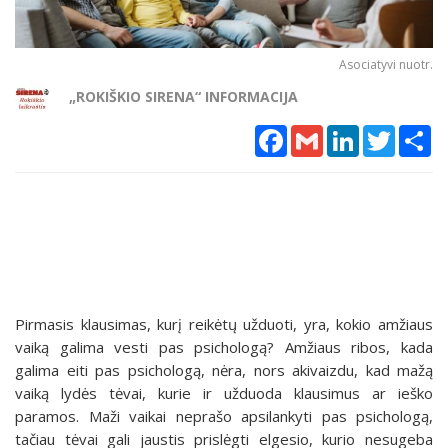
Asociatyvi nuotr.
„ROKIŠKIO SIRENA“ INFORMACIJA
Facebook
Gmail
LinkedIn
Twitter
Sh
Pirmasis klausimas, kurį reikėtų užduoti, yra, kokio amžiaus
vaiką galima vesti pas psichologą? Amžiaus ribos, kada
galima eiti pas psichologą, nėra, nors akivaizdu, kad mažą
vaiką lydės tėvai, kurie ir užduoda klausimus ar ieško
paramos. Maži vaikai neprašo apsilankyti pas psichologą,
tačiau tėvai gali jaustis prislėgti elgesio, kurio nesugeba