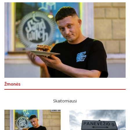
Žmonės
Skaitomiausi