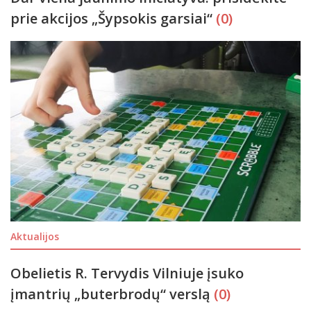
prie akcijos „Šypsokis garsiai“
(0)
Aktualijos
Obelietis R. Tervydis Vilniuje įsuko
įmantrių „buterbrodų“ verslą
(0)