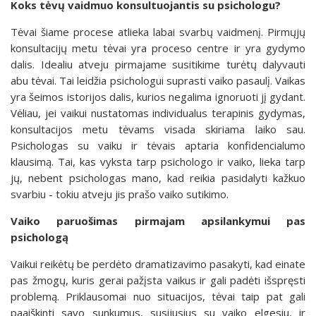
Koks tėvų vaidmuo konsultuojantis su psichologu?
Tėvai šiame procese atlieka labai svarbų vaidmenį. Pirmųjų
konsultacijų metu tėvai yra proceso centre ir yra gydymo
dalis. Idealiu atveju pirmajame susitikime turėtų dalyvauti
abu tėvai. Tai leidžia psichologui suprasti vaiko pasaulį. Vaikas
yra šeimos istorijos dalis, kurios negalima ignoruoti jį gydant.
Vėliau, jei vaikui nustatomas individualus terapinis gydymas,
konsultacijos metu tėvams visada skiriama laiko sau.
Psichologas su vaiku ir tėvais aptaria konfidencialumo
klausimą. Tai, kas vyksta tarp psichologo ir vaiko, lieka tarp
jų, nebent psichologas mano, kad reikia pasidalyti kažkuo
svarbiu - tokiu atveju jis prašo vaiko sutikimo.
Vaiko paruošimas pirmajam apsilankymui pas
psichologą
Vaikui reikėtų be perdėto dramatizavimo pasakyti, kad einate
pas žmogų, kuris gerai pažįsta vaikus ir gali padėti išspręsti
problemą. Priklausomai nuo situacijos, tėvai taip pat gali
paaiškinti savo sunkumus, susijusius su vaiko elgesiu, ir