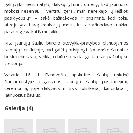
gali įvykti nenumatytų dalykų. „Turint omeny, kad jaunuoliai
mokosi neseniai, vertinu gerai, man nereikėjo jų ieškoti
pasiklydusių“, – sakė pašnekovas ir prisiminė, kad tokių
atvejų yra buvę edukacijų metu, kai atvažiuodavo mažiau
pasirengę vaikai iš mokyklų.
Kita jaunųjų šaulių būrelio stovykla-pratybos planuojamos
Kamajų seniūnijoje, kad galėtų prisijungti šio krašto šauliai ar
besidomintys jų veikla, o būrelio nariai geriau susipažintų su
teritorija.
Vasario 16 d. Panevėžio apskrities šaulių rinktinė
Naujamiestyje organizuos jaunųjų šaulių pasižadėjimų
ceremoniją, joje dalyvaus ir trys rokiškėnai, kandidatai į
jaunuosius šaulius.
Galerija (4)