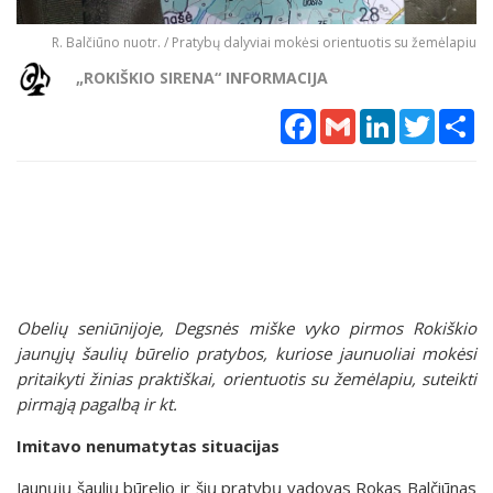
R. Balčiūno nuotr. / Pratybų dalyviai mokėsi orientuotis su žemėlapiu
„ROKIŠKIO SIRENA“ INFORMACIJA
Facebook
Gmail
LinkedIn
Twitter
Sh
Obelių seniūnijoje, Degsnės miške vyko pirmos Rokiškio
jaunųjų šaulių būrelio pratybos, kuriose jaunuoliai mokėsi
pritaikyti žinias praktiškai, orientuotis su žemėlapiu, suteikti
pirmąją pagalbą ir kt.
Imitavo nenumatytas situacijas
Jaunųjų šaulių būrelio ir šių pratybų vadovas Rokas Balčiūnas