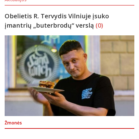
Obelietis R. Tervydis Vilniuje įsuko
įmantrių „buterbrodų“ verslą
(0)
Žmonės