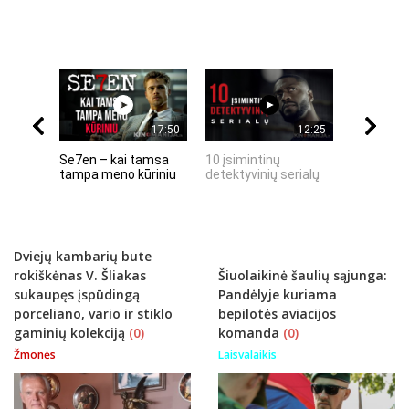
17:50
12:25
Se7en – kai tamsa
10 įsimintinų
10 įtempt
tampa meno kūriniu
detektyvinių serialų
stingdanč
istorijų
Dviejų kambarių bute
rokiškėnas V. Šliakas
Šiuolaikinė šaulių sąjunga:
sukaupęs įspūdingą
Pandėlyje kuriama
porceliano, vario ir stiklo
bepilotės aviacijos
gaminių kolekciją
(0)
komanda
(0)
Žmonės
Laisvalaikis