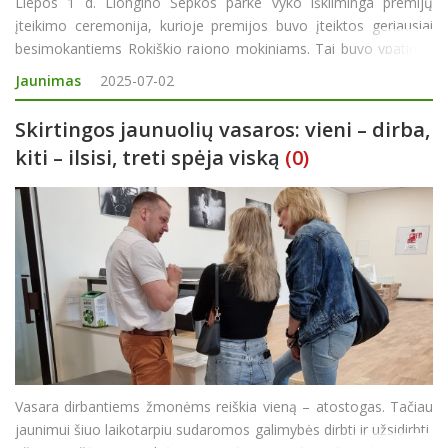
Liepos 1 d. Liongino Šepkos parke vyko iškilminga premijų
įteikimo ceremonija, kurioje premijos buvo įteiktos geriausiai
besimokantiems Rokiškio rajono mokiniams. Tai buvo ypatinga
proga pasidžiaugti vaikų ir jaunuolių pasiekimais bei padėkoti
Jaunimas
2025-07-02
tiems, kurie juos ugdo, skatina ir
Skirtingos jaunuolių vasaros: vieni – dirba,
kiti – ilsisi, treti spėja viską
(0)
Vasara dirbantiems žmonėms reiškia vieną – atostogas. Tačiau
jaunimui šiuo laikotarpiu sudaromos galimybės dirbti ir užsidirbti,