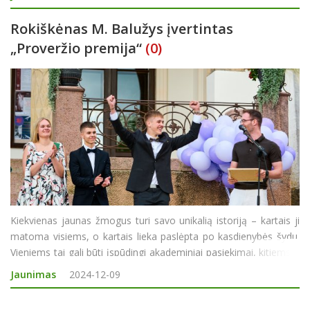
Rokiškio jaunimo centre ir Juodupės j
Rokiškėnas M. Balužys įvertintas
„Proveržio premija“
(0)
Kiekvienas jaunas žmogus turi savo unikalią istoriją – kartais ji
matoma visiems, o kartais lieka paslėpta po kasdienybės šydu.
Vieniems tai gali būti įspūdingi akademiniai pasiekimai, kitiems –
kūrybinė ar bendruomeninė veikla, kurią jie tyliai atlieka be jokio
Jaunimas
2024-12-09
siekio sulaukti pr