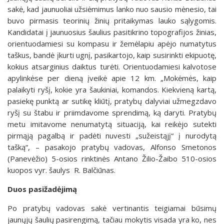
sakė, kad jaunuoliai užsiėmimus lanko nuo sausio mėnesio, tai
buvo pirmasis teorinių žinių pritaikymas lauko sąlygomis.
Kandidatai į jaunuosius šaulius pasitikrino topografijos žinias,
orientuodamiesi su kompasu ir žemėlapiu apėjo numatytus
taškus, bandė įkurti ugnį, pasikartojo, kaip susirinkti ekipuotę,
kokius atsarginius daiktus turėti. Orientuodamiesi kalvotose
apylinkėse per dieną įveikė apie 12 km. „Mokėmės, kaip
palaikyti ryšį, kokie yra šaukiniai, komandos. Kiekvieną kartą,
pasiekę punktą ar sutikę kliūtį, pratybų dalyviai užmegzdavo
ryšį su štabu ir priimdavome sprendimą, ką daryti. Pratybų
metu imitavome nenumatytą situaciją, kai reikėjo sutekti
pirmąją pagalbą ir padėti nuvesti „sužeistąjį“ į nurodytą
tašką“, – pasakojo pratybų vadovas, Alfonso Smetonos
(Panevėžio) 5-osios rinktinės Antano Žilio-Žaibo 510-osios
kuopos vyr. šaulys R. Balčiūnas.
Duos pasižadėjimą
Po pratybų vadovas sakė vertinantis teigiamai būsimų
jaunųjų šaulių pasirengimą, tačiau mokytis visada yra ko, nes