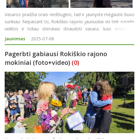
Vasaros pradžia orais nedžiugino, tad ir jaunyste mėgautis buvo
sunkiau. Nepaisant to, Rokiškio rajono jaunuoliai vis tiek surado
veiklos ir toliau stengiasi išnaudoti vasarą, kaip įmanoma
produktyviau. Vieni rinkosi pildyti savo gyvenimo aprašymą
Jaunimas
2025-07-08
įsidarbindami, kiti nusprendė
Pagerbti gabiausi Rokiškio rajono
mokiniai (foto+video)
(0)