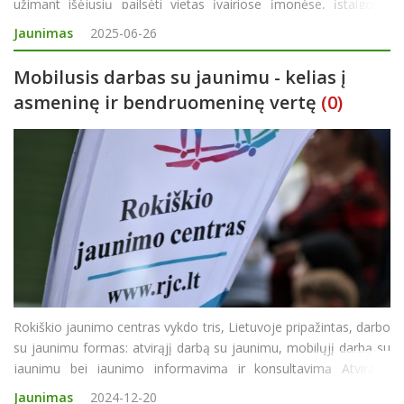
užimant išėjusių pailsėti vietas įvairiose įmonėse, įstaigose,
bendrovėse. Kiek jaunuolių Rokiškio rajone pasinaudoja
Jaunimas
2025-06-26
galimybe per porą m
Mobilusis darbas su jaunimu - kelias į
asmeninę ir bendruomeninę vertę
(0)
Rokiškio jaunimo centras vykdo tris, Lietuvoje pripažintas, darbo
su jaunimu formas: atvirąjį darbą su jaunimu, mobilųjį darbą su
jaunimu bei jaunimo informavimą ir konsultavimą Atvirasis
darbas su jaunimu, jaunimo informavimas konsultavimas vyksta
Jaunimas
2024-12-20