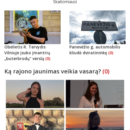
Skaitomiausi
Obelietis R. Tervydis
Panevėžio g. automobilis
Vilniuje įsuko įmantrių
kliudė dviratininkę
(0)
„buterbrodų“ verslą
(0)
Ką rajono jaunimas veikia vasarą?
(0)