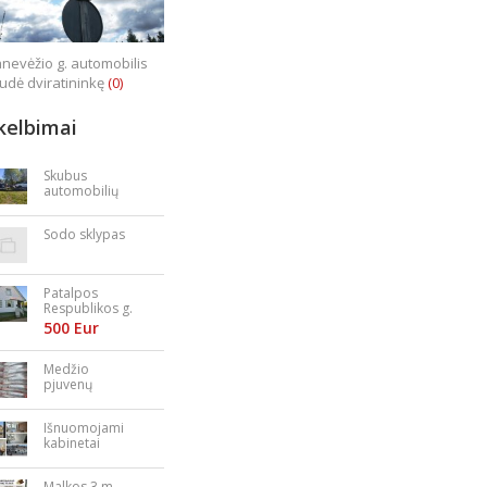
nevėžio g. automobilis
iudė dviratininkę
(0)
kelbimai
Skubus
automobilių
supirkimas
Sodo sklypas
Patalpos
Respublikos g.
23
500 Eur
Medžio
pjuvenų
granulės,
briketai
Išnuomojami
kabinetai
Nepriklausomy
bės aikštėje
Malkos 3 m.