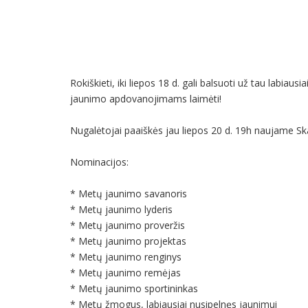
Rokiškieti, iki liepos 18 d. gali balsuoti už tau labia
jaunimo apdovanojimams laimėti!
Nugalėtojai paaiškės jau liepos 20 d. 19h naujame Ska
Nominacijos:
* Metų jaunimo savanoris
* Metų jaunimo lyderis
* Metų jaunimo proveržis
* Metų jaunimo projektas
* Metų jaunimo renginys
* Metų jaunimo remėjas
* Metų jaunimo sportininkas
* Metų žmogus, labiausiai nusipelnęs jaunimui