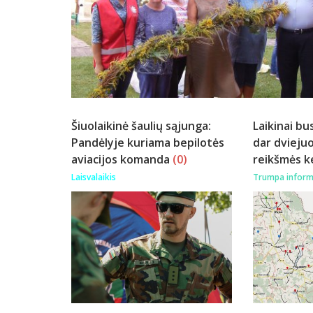
Šiuolaikinė šaulių sąjunga:
Laikinai bu
Pandėlyje kuriama bepilotės
dar dviejuo
aviacijos komanda
(0)
reikšmės k
Laisvalaikis
Trumpa inform