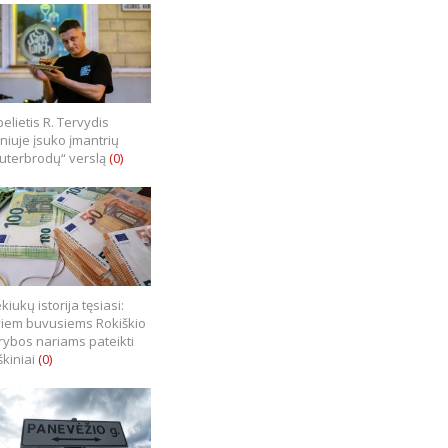
elietis R. Tervydis
lniuje įsuko įmantrių
uterbrodų“ verslą
(0)
kiukų istorija tęsiasi:
iem buvusiems Rokiškio
rybos nariams pateikti
škiniai
(0)