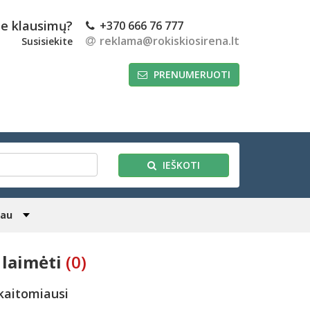
te klausimų?
+370 666 76 777
reklama@rokiskiosirena.lt
Susisiekite
PRENUMERUOTI
IEŠKOTI
iau
laimėti
(0)
kaitomiausi