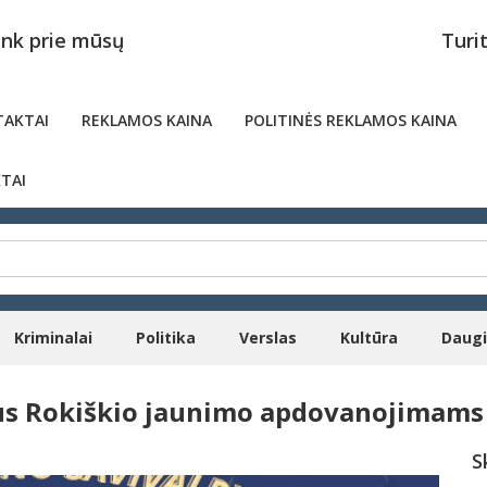
unk prie mūsų
Turi
AKTAI
REKLAMOS KAINA
POLITINĖS REKLAMOS KAINA
TAI
Kriminalai
Politika
Verslas
Kultūra
Daug
us Rokiškio jaunimo apdovanojimams 
S