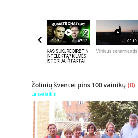
07:18
00:19
KAS SUKŪRĖ DIRBTINĮ
Vilniaus senamiestis
INTELEKTĄ? KILMĖS
ISTORIJA IR FAKTAI
Žolinių šventei pins 100 vainikų
(0)
Laisvalaikis