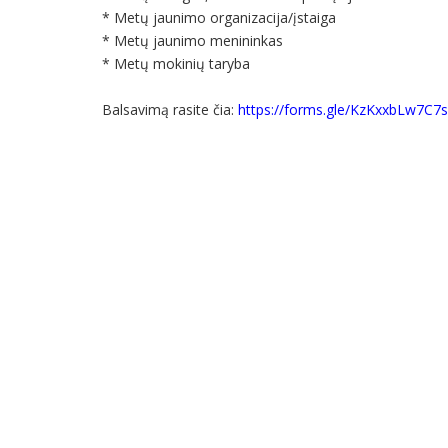
* Metų jaunimo organizacija/įstaiga
* Metų jaunimo menininkas
* Metų mokinių taryba
Balsavimą rasite čia:
https://forms.gle/KzKxxbLw7C7s