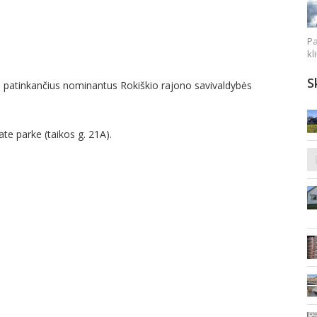
Pa
kl
S
usiai patinkančius nominantus Rokiškio rajono savivaldybės
te parke (taikos g. 21A).