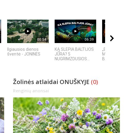
00:54
06:39
Ilgiausios dienos
KĄ SLEPIA BALTIJOS
„ELEKTROS DIET
šventė - JONINĖS
JŪRA? 5
MASINĖ 1910-Ų
NUGRIMZDUSIOS...
BAIMĖS PSICHO
Žolinės atlaidai ONUŠKYJE
(0)
Renginių anonsai