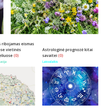
s ribojamas eismas
se vietinės
Astrologinė prognozė kitai
eliuose
(0)
savaitei
(0)
acija
Laisvalaikis