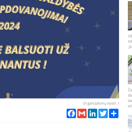
Ob
Vi
„b
Če
dv
ta
Organizatorių nuotr. /
ie
Facebook
Gmail
LinkedIn
Twitter
Share