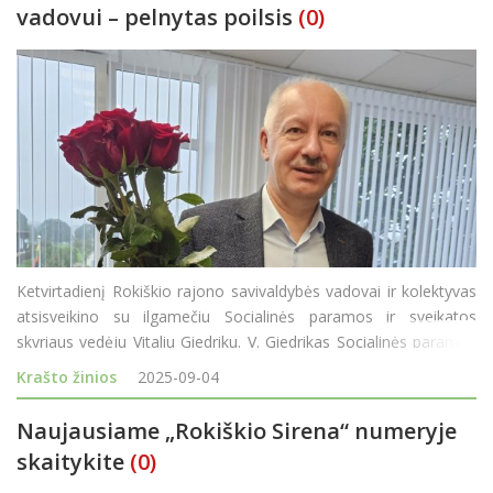
vadovui – pelnytas poilsis
(0)
Ketvirtadienį Rokiškio rajono savivaldybės vadovai ir kolektyvas
atsisveikino su ilgamečiu Socialinės paramos ir sveikatos
skyriaus vedėju Vitaliu Giedriku. V. Giedrikas Socialinės paramos
ir sveikatos skyriui vadovavo 28-erius metus ir, sulaukęs
Krašto žinios
2025-09-04
pensinio amžiaus, tarnybą paliko. Rajon
Naujausiame „Rokiškio Sirena“ numeryje
skaitykite
(0)