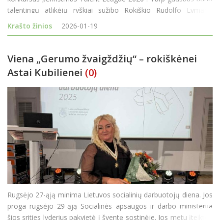
talentingų atlikėjų ryškiai sužibo Rokiškio Rudolfo Lymano
muzikos mokyklos atstovė Radvilė Cegelskaitė, namo parvežusi
Krašto žinios
2026-01-19
net du aukščiausio l
Viena „Gerumo žvaigždžių“ – rokiškėnei
Astai Kubilienei
(0)
Rugsėjo 27-ąją minima Lietuvos socialinių darbuotojų diena. Jos
proga rugsėjo 29-ąją Socialinės apsaugos ir darbo ministerija
šios srities lyderius pakvietė į šventę sostinėje. Jos metu įteiktos