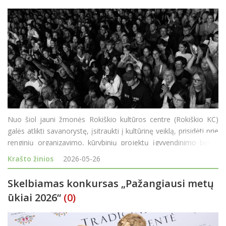
Nuo šiol jauni žmonės Rokiškio kultūros centre (Rokiškio KC)
galės atlikti savanorystę, įsitraukti į kultūrinę veiklą, prisidėti prie
renginių organizavimo, kūrybinių projektų įgyvendinimo bei iš
arti pažinti kultūros centro veiklą ir kultūros pasaulio užkulisius.
Krašto žinios
2026-05-26
Jaunim
Skelbiamas konkursas „Pažangiausi metų
ūkiai 2026“
(0)