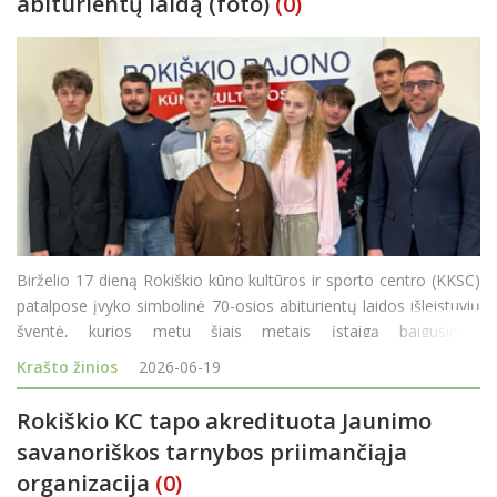
abiturientų laidą (foto)
(0)
Birželio 17 dieną Rokiškio kūno kultūros ir sporto centro (KKSC)
patalpose įvyko simbolinė 70-osios abiturientų laidos išleistuvių
šventė, kurios metu šiais metais įstaigą baigusiems
moksleiviams buvo įteikti neformaliojo vaikų švietimo baigimo
Krašto žinios
2026-06-19
pažymėjimai. &nbs
Rokiškio KC tapo akredituota Jaunimo
savanoriškos tarnybos priimančiąja
organizacija
(0)