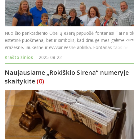
Nuo šio penktadienio Obelių ežerą papuošė fontanas! Tai ne tik
estetinė puošmena, bet ir simbolis, kad drauge mes galime kurti
gražesnę, jaukesnę ir gyvybingesnę aplinką. Fontanas taps ne tik
pasigrožėjimo vieta, bet ir prisidės prie ežero vandens kokybės
Krašto žinios
2025-08-22
gerinimo. Obeliečiai n
Naujausiame „Rokiškio Sirena“ numeryje
skaitykite
(0)