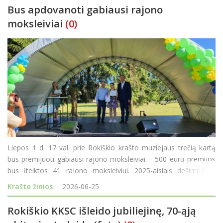
Bus apdovanoti gabiausi rajono
moksleiviai
(0)
Liepos 1 d. 17 val. prie Rokiškio krašto muziejaus trečią kartą
bus premijuoti gabiausi rajono moksleiviai. 500 eurų premijos
bus įteiktos 41 rajono moksleiviui. 2025-aisiais dešimtukais
mokslo metus baigusiųjų buvo daugiau - 42. Šiemet vien
Krašto žinios
2026-06-25
dešimtukais m
Rokiškio KKSC išleido jubiliejinę, 70-ąją