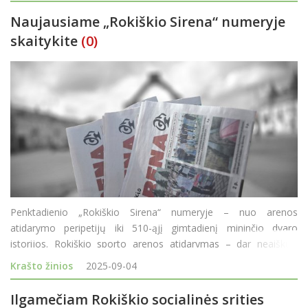
Naujausiame „Rokiškio Sirena“ numeryje
skaitykite
(0)
Penktadienio „Rokiškio Sirena“ numeryje – nuo arenos
atidarymo peripetijų iki 510-ąjį gimtadienį mininčio dvaro
istorijos. Rokiškio sporto arenos atidarymas – dar neaiškus.
Nors Rokiškio rajono kūno kultūros ir sporto centras paskelbė
Krašto žinios
2025-09-04
datą, sav
Ilgamečiam Rokiškio socialinės srities