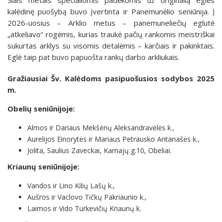
kalėdinę puošybą buvo įvertinta ir Panemunėlio seniūnija. Į
2026-uosius – Arklio metus – panemuneliečių eglutė
„atkeliavo“ rogėmis, kurias traukė pačių rankomis meistriškai
sukurtas arklys su visomis detalėmis – karčiais ir pakinktais.
Eglė taip pat buvo papuošta rankų darbo arkliukais.
Gražiausiai Šv. Kalėdoms pasipuošusios sodybos 2025
m.
Obelių seniūnijoje:
Almos ir Dariaus Mekšėnų Aleksandravėlės k.,
Aurelijos Einorytės ir Mariaus Petrausko Antanašės k.,
Jolita, Saulius Zaveckai, Kamajų g.10, Obeliai.
Kriaunų seniūnijoje:
Vandos ir Lino Kilių Lašų k.,
Aušros ir Vaclovo Tičkų Pakriaunio k.,
Laimos ir Vido Turkevičių Kriaunų k.