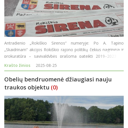
Antradienio „Rokiškio Sirenos“ numeryje: Po A. Tapino
„Skaidrinam“ akcijos Rokiškio rajono politikų čekius nagrinėja ir
prokuratūra – savivaldybės prašoma pateikti 2019–2023 m.
duomenis. Miesto Nepriklausomybės aikštės trinkeles ke
Krašto žinios
2025-08-25
Obelių bendruomenė džiaugiasi nauju
traukos objektu
(0)