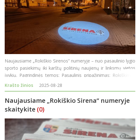
Naujausiame „Rokiškio Sirenos“ numeryje – nuo pasaulinio lygio
sporto pasiekimų iki karštų politinių naujienų ir linksmų vietos
įvykių. Pagrindinės temos: Pasaulinis pripažinimas: Rokiškėnas
Domas Vilkevičius iš Kosta Rikos grįžta su pasaulio jėgos t
Krašto žinios
2025-08-28
Naujausiame „Rokiškio Sirena“ numeryje
skaitykite
(0)