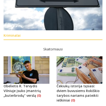
Kriminalai
Skaitomiausi
Obelietis R. Tervydis
Čekiukų istorija tęsiasi:
Vilniuje įsuko įmantrių
dviem buvusiems Rokiškio
„buterbrodų“ verslą
(0)
tarybos nariams pateikti
ieškiniai
(0)