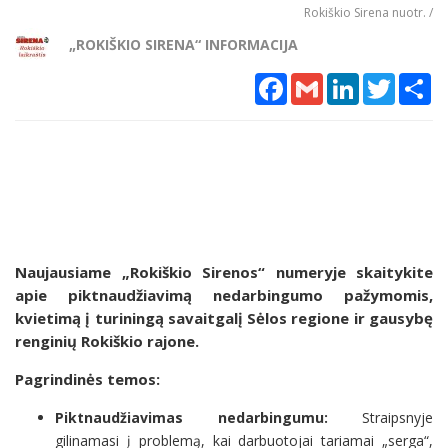
Rokiškio Sirena nuotr. /
„ROKIŠKIO SIRENA“ INFORMACIJA
Facebook
Gmail
LinkedIn
Twitter
Sh
Naujausiame „Rokiškio Sirenos“ numeryje skaitykite
apie piktnaudžiavimą nedarbingumo pažymomis,
kvietimą į turiningą savaitgalį Sėlos regione ir gausybę
renginių Rokiškio rajone.
Pagrindinės temos:
Piktnaudžiavimas nedarbingumu:
Straipsnyje
gilinamasi į problemą, kai darbuotojai tariamai „serga“,