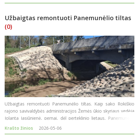
aukščiausias socialinė
Užbaigtas remontuoti Panemunėlio tiltas
(0)
Užbaigtas remontuoti Panemunėlio tiltas. Kaip sako Rokiškio
rajono savivaldybės administracijos Žemės ūkio skyriaus vedėja
Jolanta Jasiūnienė, pernai, dėl perteklinio lietaus, Panemunėlio
tiltui per Nemunėlio upę iškilo grėsmė ir susidarė avarinė
Krašto žinios
2026-05-06
situacija - buvo nušliaužusi til