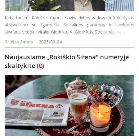
Ketvirtadienį Rokiškio rajono savivaldybės vadovai ir kolektyvas
atsisveikino su ilgamečiu Socialinės paramos ir sveikatos
skyriaus vedėju Vitaliu Giedriku. V. Giedrikas Socialinės paramos
ir sveikatos skyriui vadovavo 28-erius metus ir, sulaukęs
Krašto žinios
2025-09-04
pensinio amžiaus, tarnybą paliko. Rajon
Naujausiame „Rokiškio Sirena“ numeryje
skaitykite
(0)