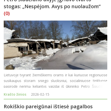
stogas: „Nespėjom. Avys po nuolaužom“
(0)
Lietuvoje tvyrant žiemiškiems orams ir kai kuriuose regionuose
susikaupus storam sniego sluoksniui, socialiniuose tinkluose
pasirodė nerimą keliantys vaizdai iš ūkininko Petro Šiaučiūno
ūkio. Vyras savo „Facebook“ paskyroje pasidalijo kadrais,
Krašto žinios
2026-02-15
kuriuose matyti pradėję
Rokiškio pareigūnai ištiesė pagalbos