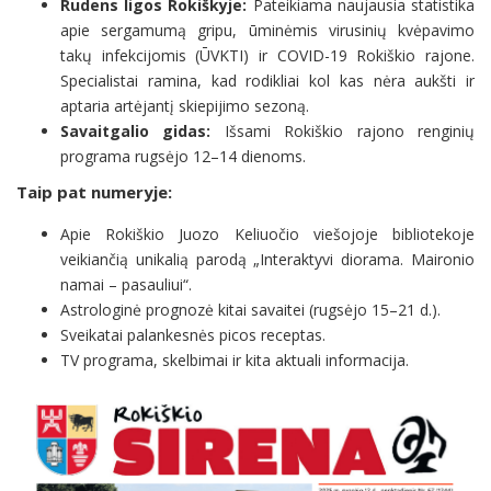
Rudens ligos Rokiškyje:
Pateikiama naujausia statistika
apie sergamumą gripu, ūminėmis virusinių kvėpavimo
takų infekcijomis (ŪVKTI) ir COVID-19 Rokiškio rajone.
Specialistai ramina, kad rodikliai kol kas nėra aukšti ir
aptaria artėjantį skiepijimo sezoną.
Savaitgalio gidas:
Išsami Rokiškio rajono renginių
programa rugsėjo 12–14 dienoms.
Taip pat numeryje:
Apie Rokiškio Juozo Keliuočio viešojoje bibliotekoje
veikiančią unikalią parodą „Interaktyvi diorama. Maironio
namai – pasauliui“.
Astrologinė prognozė kitai savaitei (rugsėjo 15–21 d.).
Sveikatai palankesnės picos receptas.
TV programa, skelbimai ir kita aktuali informacija.