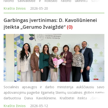
rajono savivaldybė ir Rokiškio rajono ūkininkų sąjunga.
Konkursas šiais metais vyks 31-ąjį kartą. Kartu patvirtinti
Krašto žinios
2026-05-20
konkurso dalyvių
Garbingas įvertinimas: D. Kavoliūnienei
įteikta „Gerumo žvaigždė“
(0)
Socialinės apsaugos ir darbo ministerija aukščiausiu savo
apdovanojimu pagerbė ilgametę Skemų socialinės globos namų
darbuotoją Daivą Kavoliūnienę. Kraštietei įteikta „Gerumo
žvaigždė“ (pasižymėjimo ženklas „Gerumo žvaigždė“ yra
Krašto žinios
2026-05-12