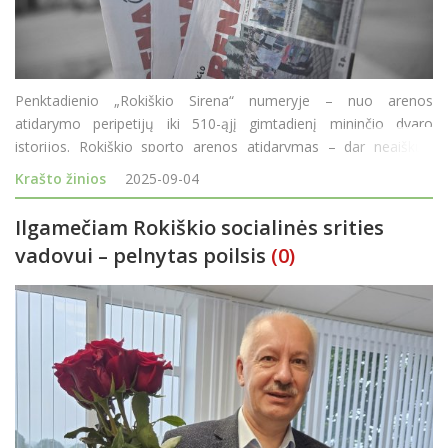
Penktadienio „Rokiškio Sirena“ numeryje – nuo arenos
atidarymo peripetijų iki 510-ąjį gimtadienį mininčio dvaro
istorijos. Rokiškio sporto arenos atidarymas – dar neaiškus.
Nors Rokiškio rajono kūno kultūros ir sporto centras paskelbė
Krašto žinios
2025-09-04
datą, sav
Ilgamečiam Rokiškio socialinės srities
vadovui – pelnytas poilsis
(0)