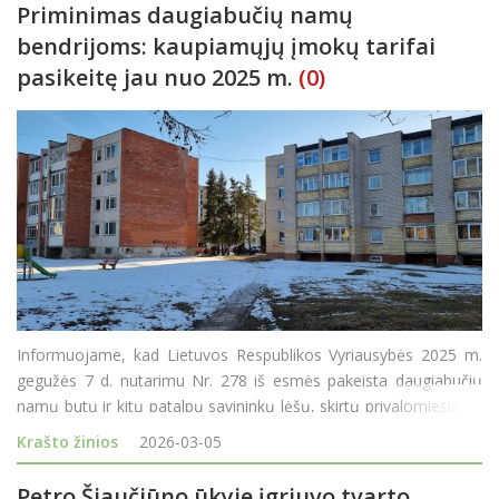
Priminimas daugiabučių namų
bendrijoms: kaupiamųjų įmokų tarifai
pasikeitę jau nuo 2025 m.
(0)
Informuojame, kad Lietuvos Respublikos Vyriausybės 2025 m.
gegužės 7 d. nutarimu Nr. 278 iš esmės pakeista daugiabučių
namų butų ir kitų patalpų savininkų lėšų, skirtų privalomiesiems
pastatų priežiūros ir naudojimo reikalavimams užtikrinti,
Krašto žinios
2026-03-05
kaupimo, dydžio apskaičiavimo ir sukauptų lė
Petro Šiaučiūno ūkyje įgriuvo tvarto