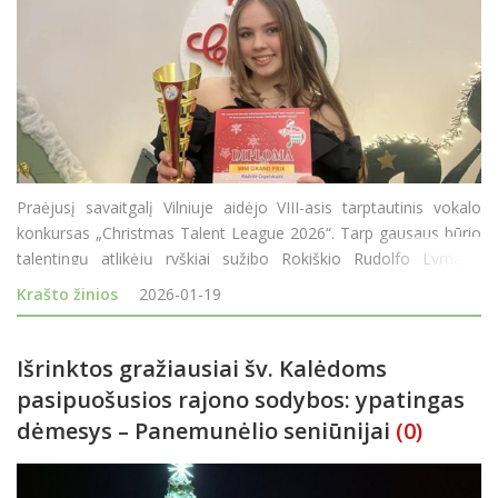
Praėjusį savaitgalį Vilniuje aidėjo VIII-asis tarptautinis vokalo
konkursas „Christmas Talent League 2026“. Tarp gausaus būrio
talentingų atlikėjų ryškiai sužibo Rokiškio Rudolfo Lymano
muzikos mokyklos atstovė Radvilė Cegelskaitė, namo parvežusi
Krašto žinios
2026-01-19
net du aukščiausio l
Išrinktos gražiausiai šv. Kalėdoms
pasipuošusios rajono sodybos: ypatingas
dėmesys – Panemunėlio seniūnijai
(0)