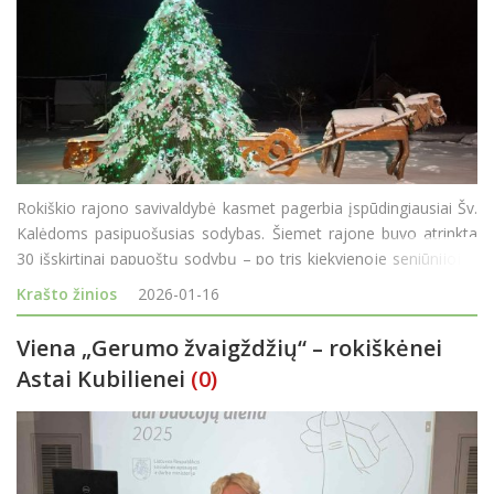
Rokiškio rajono savivaldybė kasmet pagerbia įspūdingiausiai Šv.
Kalėdoms pasipuošusias sodybas. Šiemet rajone buvo atrinkta
30 išskirtinai papuoštų sodybų – po tris kiekvienoje seniūnijoje.
Šiais metais specialiomis padėkomis už orig
Krašto žinios
2026-01-16
Viena „Gerumo žvaigždžių“ – rokiškėnei
Astai Kubilienei
(0)