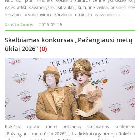
Nuo šiol jauni žmonės Rokiškio kultūros centre (Rokiškio KC)
galės atlikti savanorystę, įsitraukti į kultūrinę veiklą, prisidėti prie
renginių organizavimo, kūrybinių projektų įgyvendinimo bei iš
arti pažinti kultūros centro veiklą ir kultūros pasaulio užkulisius.
Krašto žinios
2026-05-26
Jaunim
Skelbiamas konkursas „Pažangiausi metų
ūkiai 2026“
(0)
Rokiškio rajono mero potvarkiu skelbiamas konkursas
„Pažangiausi metų ūkiai 2026“. Jį tradiciškai organizuoja Rokiškio