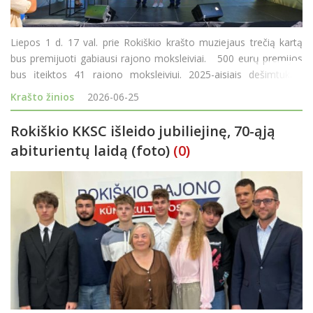
Liepos 1 d. 17 val. prie Rokiškio krašto muziejaus trečią kartą
bus premijuoti gabiausi rajono moksleiviai. 500 eurų premijos
bus įteiktos 41 rajono moksleiviui. 2025-aisiais dešimtukais
mokslo metus baigusiųjų buvo daugiau - 42. Šiemet vien
Krašto žinios
2026-06-25
dešimtukais m
Rokiškio KKSC išleido jubiliejinę, 70-ąją
abiturientų laidą (foto)
(0)