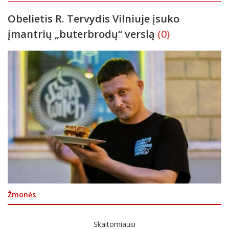
Obelietis R. Tervydis Vilniuje įsuko
įmantrių „buterbrodų“ verslą
(0)
Žmonės
Skaitomiausi