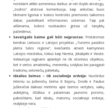
norėdami atlikti asmeninius darbus ar net išvykti atostogų.
„Sodros“ atstovai komentuoja, kaip anksčiau buvo
tikrinami ligoniai ir kokios kontrolės priemonės taikomos
dabar, pasitelkiant informacines sistemas. Taip pat
aiškinama, kokios nuobaudos gresia už taisyklių
pažeidimus.
Savaitgalis kaime gali būti neįprastas:
Pristatomas
bendras Lietuvos ir Latvijos projektas „Turizmo pasiūlos
plėtra Sėlos regione“, kviečiantis atrasti kaimyninės
Latvijos miestelius, tokius kaip Nereta, Jekabpilis ir Viesite.
Keliautojai raginami aplankyti ne tik istorinius objektus,
bet ir vietos amatininkų, menininkų sodybas bei paragauti
tradicinių seloniečių patiekalų.
Idealios šeimos – tik socialinėje erdvėje:
Nuoširdus
interviu su Juškevičių šeima iš Bajorų. Dovilė ir Paulius
Juškevičiai dalinasi mintimis apie šeimos vertybes, vaikų
auklėjimą, iššūkius ir patarimais jaunoms poroms,
pabrėždami, kad idealų, matomų socialinėje erdvėje,
realybėje nėra.