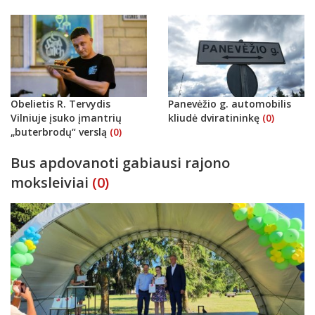
Obelietis R. Tervydis
Panevėžio g. automobilis
Vilniuje įsuko įmantrių
kliudė dviratininkę
(0)
„buterbrodų“ verslą
(0)
Bus apdovanoti gabiausi rajono
moksleiviai
(0)