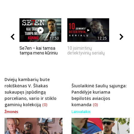
17:50
12:25
Se7en – kai tamsa
10 įsimintinų
10 įtempt
tampa meno kūriniu
detektyvinių serialų
stingdanč
istorijų
Dviejų kambarių bute
rokiškėnas V. Šliakas
Šiuolaikinė šaulių sąjunga:
sukaupęs įspūdingą
Pandėlyje kuriama
porceliano, vario ir stiklo
bepilotės aviacijos
gaminių kolekciją
(0)
komanda
(0)
Žmonės
Laisvalaikis