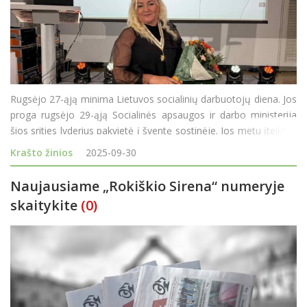
Rugsėjo 27-ąją minima Lietuvos socialinių darbuotojų diena. Jos
proga rugsėjo 29-ąją Socialinės apsaugos ir darbo ministerija
šios srities lyderius pakvietė į šventę sostinėje. Jos metu įteiktos
„Gerumo žvaigždės“ – aukščiausias Socialinės apsaugos ir darbo
Krašto žinios
2025-09-30
min
Naujausiame „Rokiškio Sirena“ numeryje
skaitykite
(0)