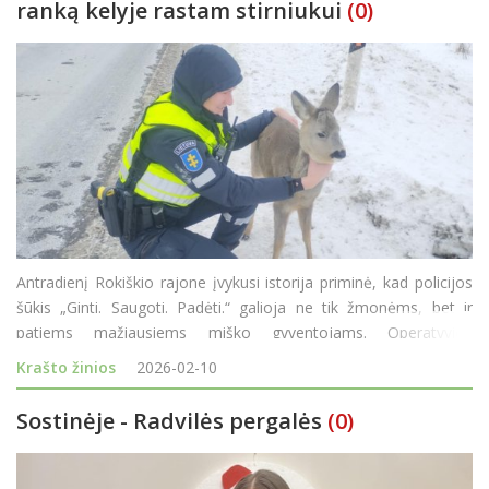
ranką kelyje rastam stirniukui
(0)
Antradienį Rokiškio rajone įvykusi istorija priminė, kad policijos
šūkis „Ginti. Saugoti. Padėti.“ galioja ne tik žmonėms, bet ir
patiems mažiausiems miško gyventojams. Operatyvios
reakcijos dėka kelyje gulėjęs stirniukas šiuo metu saugus. Viskas
Krašto žinios
2026-02-10
prasidėj
Sostinėje - Radvilės pergalės
(0)