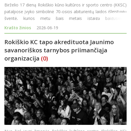
Birželio 17 dieną Rokiškio kūno kultūros ir sporto centro (KKSC)
patalpose įvyko simbolinė 70-osios abiturientų laidos išleistuvių
šventė, kurios metu šiais metais įstaigą baigusiems
moksleiviams buvo įteikti neformaliojo vaikų švietimo baigimo
Krašto žinios
2026-06-19
pažymėjimai. &nbs
Rokiškio KC tapo akredituota Jaunimo
savanoriškos tarnybos priimančiąja
organizacija
(0)