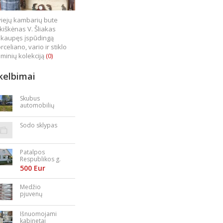
iejų kambarių bute
kiškėnas V. Šliakas
kaupęs įspūdingą
rceliano, vario ir stiklo
minių kolekciją
(0)
kelbimai
Skubus
automobilių
supirkimas
Sodo sklypas
Patalpos
Respublikos g.
23
500 Eur
Medžio
pjuvenų
granulės,
briketai
Išnuomojami
kabinetai