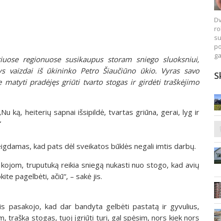
Dv
ro
su
po
ga
riuose regionuose susikaupus storam sniego sluoksniui,
ys vaizdai iš ūkininko Petro Šiaučiūno ūkio. Vyras savo
S
 matyti pradėjęs griūti tvarto stogas ir girdėti traškėjimo
 ką, heiterių sapnai išsipildė, tvartas griūna, gerai, lyg ir
“
eigdamas, kad pats dėl sveikatos būklės negali imtis darbų.
m kojom, truputuką reikia sniegą nukasti nuo stogo, kad avių
kite pagelbėti, ačiū“, – sakė jis.
 Jis pasakojo, kad dar bandyta gelbėti pastatą ir gyvulius,
, traška stogas, tuoj įgriūti turi, gal spėsim, nors kiek nors