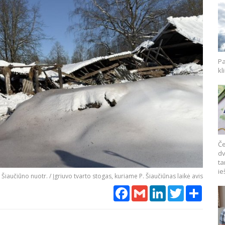
Pa
kl
Če
dv
ta
ie
. Šiaučiūno nuotr. / Įgriuvo tvarto stogas, kuriame P. Šiaučiūnas laikė avis
Facebook
Gmail
LinkedIn
Twitter
Share