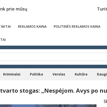
unk prie mūsų
Turi
AKTAI
REKLAMOS KAINA
POLITINĖS REKLAMOS KAINA
TAI
Kriminalai
Politika
Verslas
Kultūra
Daug
o tvarto stogas: „Nespėjom. Avys po 
S