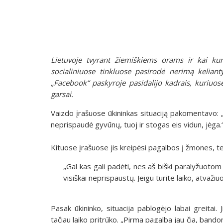
Lietuvoje tvyrant žiemiškiems orams ir kai ku
socialiniuose tinkluose pasirodė nerimą keliant
„Facebook“ paskyroje pasidalijo kadrais, kuriuose
garsai.
Vaizdo įrašuose ūkininkas situaciją pakomentavo: „Nu
neprispaudė gyvūnų, tuoj ir stogas eis vidun, jėga.
Kituose įrašuose jis kreipėsi pagalbos į žmones, t
„Gal kas gali padėti, nes aš biški paralyžuoto
visiškai neprispaustų. Jeigu turite laiko, atvažiuo
Pasak ūkininko, situacija pablogėjo labai greitai.
tačiau laiko pritrūko. „Pirma pagalba jau čia, bandom