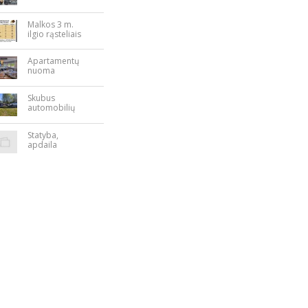
Nepriklausomy
bės aikštėje
Malkos 3 m.
ilgio rąsteliais
Apartamentų
nuoma
Rokiškyje
Skubus
automobilių
supirkimas
Statyba,
apdaila