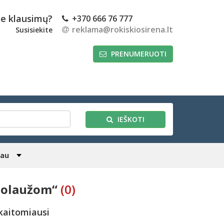
te klausimų?
+370 666 76 777
reklama@rokiskiosirena.lt
Susisiekite
PRENUMERUOTI
IEŠKOTI
iau
nuolaužom“
(0)
kaitomiausi