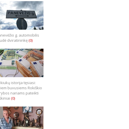
nevėžio g. automobilis
iudė dviratininkę
(0)
kiukų istorija tęsiasi:
iem buvusiems Rokiškio
rybos nariams pateikti
škiniai
(0)