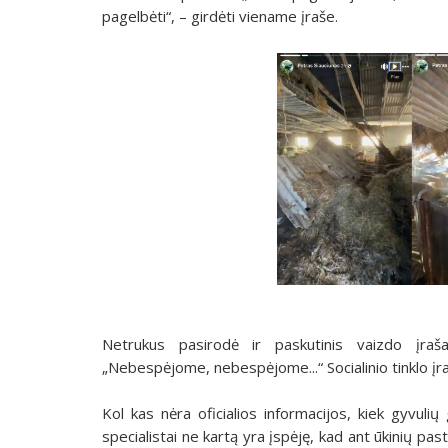
pagelbėti“, – girdėti viename įraše.
Netrukus pasirodė ir paskutinis vaizdo įraš
„Nebespėjome, nebespėjome...“ Socialinio tinklo įr
Kol kas nėra oficialios informacijos, kiek gyvulių
specialistai ne kartą yra įspėję, kad ant ūkinių pa