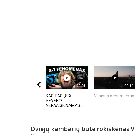
08:01
00:19
KAS TAS „SIX-
Vilniaus senamiestis
SEVEN“?
NEPAAIŠKINAMAS...
Dviejų kambarių bute rokiškėnas V