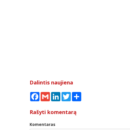
Dalintis naujiena
Facebook
Gmail
LinkedIn
Twitter
Share
Rašyti komentarą
Komentaras