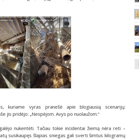
as, kuriame vyras pranešė apie blogiausią scenarijų:
aše jis pridėjo: „Nespėjom. Avys po nuolaužom.“
 galėjo nukentėti. Tačiau tokie incidentai žiemą nėra reti –
statų susikaupęs šlapias sniegas gali sverti šimtus kilogramų