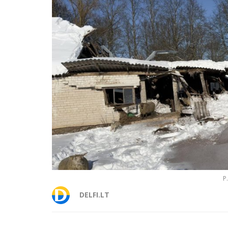
P
DELFI.LT