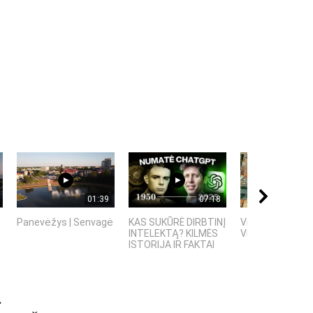
01:39
07:18
Panevėžys | Senvagė
KAS SUKŪRĖ DIRBTINĮ
Vilniaus senamie
INTELEKTĄ? KILMĖS
Vilniaus stogai
ISTORIJA IR FAKTAI
.