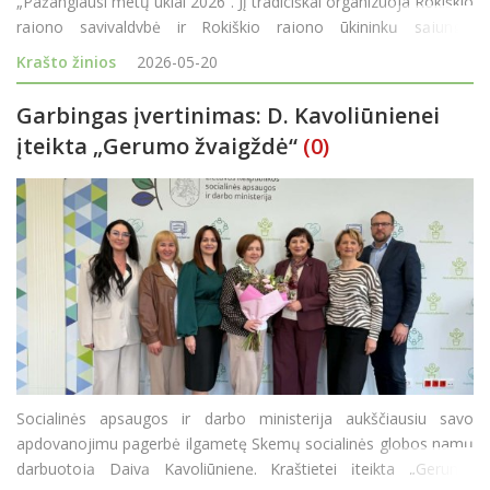
„Pažangiausi metų ūkiai 2026“. Jį tradiciškai organizuoja Rokiškio
rajono savivaldybė ir Rokiškio rajono ūkininkų sąjunga.
Konkursas šiais metais vyks 31-ąjį kartą. Kartu patvirtinti
Krašto žinios
2026-05-20
konkurso dalyvių
Garbingas įvertinimas: D. Kavoliūnienei
įteikta „Gerumo žvaigždė“
(0)
Socialinės apsaugos ir darbo ministerija aukščiausiu savo
apdovanojimu pagerbė ilgametę Skemų socialinės globos namų
darbuotoją Daivą Kavoliūnienę. Kraštietei įteikta „Gerumo