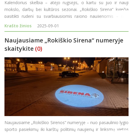
Kalendorius skelbia – atėjo rugsėjis, o kartu su juo ir nauji
mokslo, darbų bei kultūros sezonai. „Rokiškio Sirena“ kviečia
pasitikti rudenį su svarbiausiomis rajono naujienomis – nuo
pirmokų šypsenų iki ūkininkų iššūkių, nuo kultūrinių premjerų ik
Krašto žinios
2025-09-01
Naujausiame „Rokiškio Sirena“ numeryje
skaitykite
(0)
Naujausiame „Rokiškio Sirenos“ numeryje – nuo pasaulinio lygio
sporto pasiekimų iki karštų politinių naujienų ir linksmų vietos