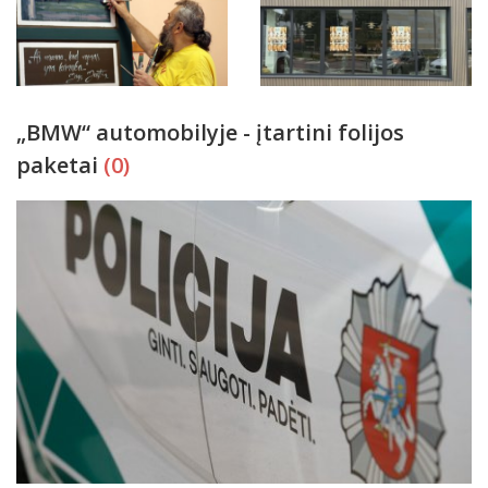
„BMW“ automobilyje - įtartini folijos
paketai
(0)