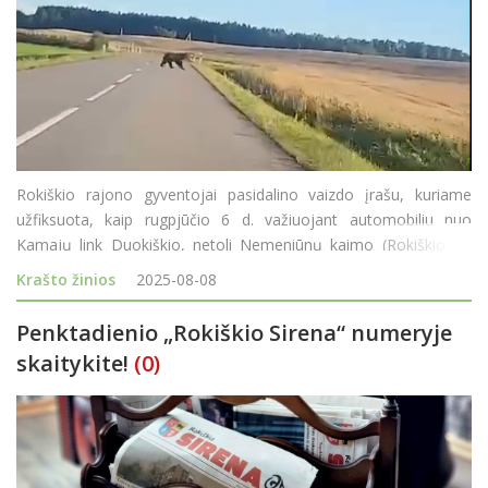
Rokiškio rajono gyventojai pasidalino vaizdo įrašu, kuriame
užfiksuota, kaip rugpjūčio 6 d. važiuojant automobiliu nuo
Kamajų link Duokiškio, netoli Nemeniūnų kaimo (Rokiškio r.),
vairuotojui per kelią perbėgo ne kas kitas, o… meška. Gyvūnas
Krašto žinios
2025-08-08
staigiai i&scaro
Penktadienio „Rokiškio Sirena“ numeryje
skaitykite!
(0)