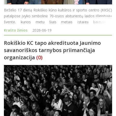
Birželio 17 dieną Rokiškio kūno kultūros ir sporto centro (KKSC)
patalpose įvyko simbolinė 70-osios abiturientų laidos išleistuvių
šventė, kurios metu šiais metais įstaigą baigusiems
moksleiviams buvo įteikti neformaliojo vaikų švietimo baigimo
Krašto žinios
2026-06-19
pažymėjimai. &nbs
Rokiškio KC tapo akredituota Jaunimo
savanoriškos tarnybos priimančiąja
organizacija
(0)