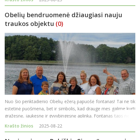
Obelių bendruomenė džiaugiasi nauju
traukos objektu
(0)
Nuo šio penktadienio Obelių ežerą papuošė fontanas! Tai ne tik
estetinė puošmena, bet ir simbolis, kad drauge mes galime kurti
gražesnę, jaukesnę ir gyvybingesnę aplinką. Fontanas taps ne tik
pasigrožėjimo vieta, bet ir prisidės prie ežero vandens kokybės
Krašto žinios
2025-08-22
gerinimo. Obeliečiai n