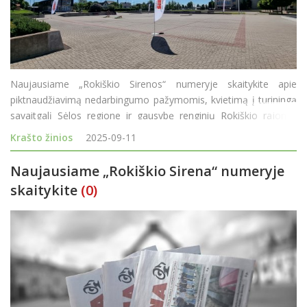
Naujausiame „Rokiškio Sirenos“ numeryje skaitykite apie
piktnaudžiavimą nedarbingumo pažymomis, kvietimą į turiningą
savaitgalį Sėlos regione ir gausybę renginių Rokiškio rajone.
Pagrindinės temos: Piktnaudžiavimas nedarbingumu: Straipsnyje
Krašto žinios
2025-09-11
gilinamasi į problemą,
Naujausiame „Rokiškio Sirena“ numeryje
skaitykite
(0)