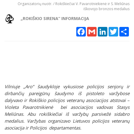
Organizatorių nuotr. / Rokiškiečiai V. Pavarotniekienė ir S. Meliūnas
iškovojo bronzos medalius
„ROKIŠKIO SIRENA“ INFORMACIJA
Facebook
Gmail
LinkedIn
Twitter
Sh
Vilniuje „Aro“ šaudykloje vykusiose policijos senjorų ir
dirbančių pareigūnų šaudymo iš pistoleto varžybose
dalyvavo ir Rokiškio policijos veteranų asociacijos atstovai –
Violeta Pavarotnikienė bei asociacijos vadovas Stasys
Meliūnas. Abu rokiškiečiai iš varžybų parsivežė sidabro
medalius. Varžybas organizavo Lietuvos policijos veteranų
asociacija ir Policijos departamentas.