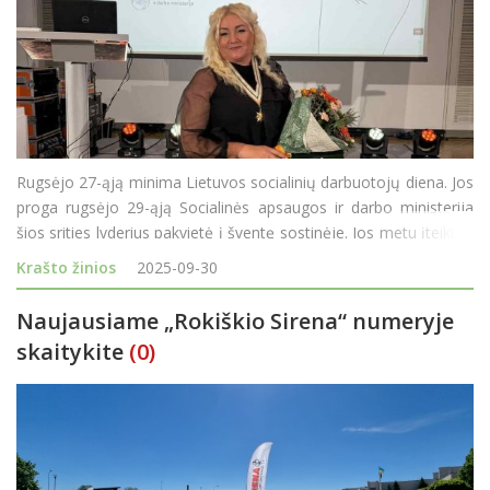
Rugsėjo 27-ąją minima Lietuvos socialinių darbuotojų diena. Jos
proga rugsėjo 29-ąją Socialinės apsaugos ir darbo ministerija
šios srities lyderius pakvietė į šventę sostinėje. Jos metu įteiktos
„Gerumo žvaigždės“ – aukščiausias Socialinės apsaugos ir darbo
Krašto žinios
2025-09-30
min
Naujausiame „Rokiškio Sirena“ numeryje
skaitykite
(0)