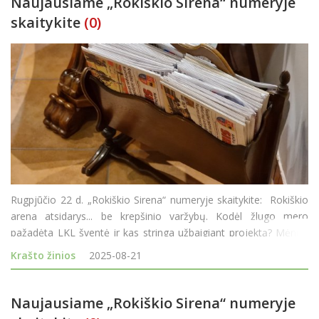
Naujausiame „Rokiškio Sirena“ numeryje
skaitykite
(0)
Rugpjūčio 22 d. „Rokiškio Sirena“ numeryje skaitykite: Rokiškio
arena atsidarys... be krepšinio varžybų. Kodėl žlugo mero
pažadėta LKL šventė ir kas stringa užbaigiant projektą? Mėnuo
kovoje su invaziniais šliužais. Ar pavyko pristabdyti įsibr
Krašto žinios
2025-08-21
Naujausiame „Rokiškio Sirena“ numeryje