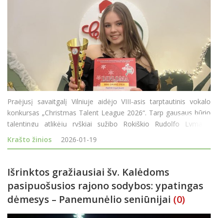
Praėjusį savaitgalį Vilniuje aidėjo VIII-asis tarptautinis vokalo
konkursas „Christmas Talent League 2026“. Tarp gausaus būrio
talentingų atlikėjų ryškiai sužibo Rokiškio Rudolfo Lymano
muzikos mokyklos atstovė Radvilė Cegelskaitė, namo parvežusi
Krašto žinios
2026-01-19
net du aukščiausio l
Išrinktos gražiausiai šv. Kalėdoms
pasipuošusios rajono sodybos: ypatingas
dėmesys – Panemunėlio seniūnijai
(0)