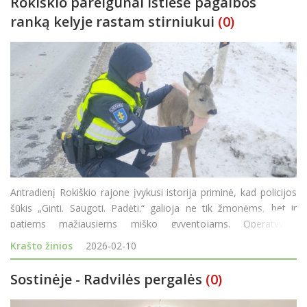
Rokiškio pareigūnai ištiesė pagalbos
ranką kelyje rastam stirniukui
(0)
Antradienį Rokiškio rajone įvykusi istorija priminė, kad policijos
šūkis „Ginti. Saugoti. Padėti.“ galioja ne tik žmonėms, bet ir
patiems mažiausiems miško gyventojams. Operatyvios
reakcijos dėka kelyje gulėjęs stirniukas šiuo metu saugus. Viskas
Krašto žinios
2026-02-10
prasidėj
Sostinėje - Radvilės pergalės
(0)