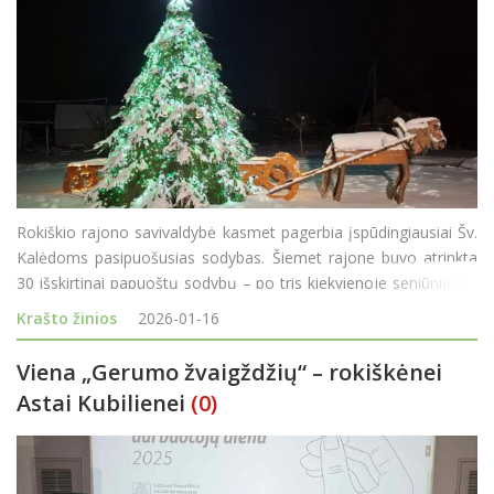
Rokiškio rajono savivaldybė kasmet pagerbia įspūdingiausiai Šv.
Kalėdoms pasipuošusias sodybas. Šiemet rajone buvo atrinkta
30 išskirtinai papuoštų sodybų – po tris kiekvienoje seniūnijoje.
Šiais metais specialiomis padėkomis už orig
Krašto žinios
2026-01-16
Viena „Gerumo žvaigždžių“ – rokiškėnei
Astai Kubilienei
(0)