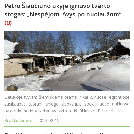
Petro Šiaučiūno ūkyje įgriuvo tvarto
stogas: „Nespėjom. Avys po nuolaužom“
(0)
Lietuvoje tvyrant žiemiškiems orams ir kai kuriuose regionuose
susikaupus storam sniego sluoksniui, socialiniuose tinkluose
pasirodė nerimą keliantys vaizdai iš ūkininko Petro Šiaučiūno
ūkio. Vyras savo „Facebook“ paskyroje pasidalijo kadrais,
Krašto žinios
2026-02-15
kuriuose matyti pradėję