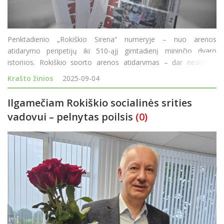
Penktadienio „Rokiškio Sirena“ numeryje – nuo arenos
atidarymo peripetijų iki 510-ąjį gimtadienį mininčio dvaro
istorijos. Rokiškio sporto arenos atidarymas – dar neaiškus.
Nors Rokiškio rajono kūno kultūros ir sporto centras paskelbė
Krašto žinios
2025-09-04
datą, sav
Ilgamečiam Rokiškio socialinės srities
vadovui – pelnytas poilsis
(0)