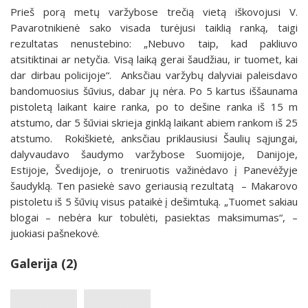
Prieš porą metų varžybose trečią vietą iškovojusi V.
Pavarotnikienė sako visada turėjusi taiklią ranką, taigi
rezultatas nenustebino: „Nebuvo taip, kad pakliuvo
atsitiktinai ar netyčia. Visą laiką gerai šaudžiau, ir tuomet, kai
dar dirbau policijoje“. Anksčiau varžybų dalyviai paleisdavo
bandomuosius šūvius, dabar jų nėra. Po 5 kartus iššaunama
pistoletą laikant kaire ranka, po to dešine ranka iš 15 m
atstumo, dar 5 šūviai skrieja ginklą laikant abiem rankom iš 25
atstumo. Rokiškietė, anksčiau priklausiusi Šaulių sąjungai,
dalyvaudavo šaudymo varžybose Suomijoje, Danijoje,
Estijoje, Švedijoje, o treniruotis važinėdavo į Panevėžyje
šaudyklą. Ten pasiekė savo geriausią rezultatą – Makarovo
pistoletu iš 5 šūvių visus pataikė į dešimtuką. „Tuomet sakiau
blogai – nebėra kur tobulėti, pasiektas maksimumas“, –
juokiasi pašnekovė.
Galerija (2)