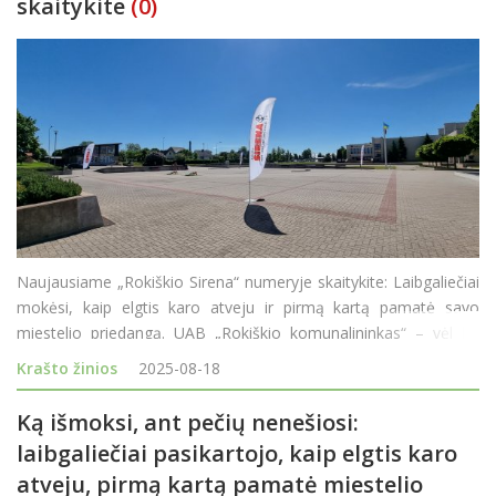
skaitykite
(0)
Naujausiame „Rokiškio Sirena“ numeryje skaitykite: Laibgaliečiai
mokėsi, kaip elgtis karo atveju ir pirmą kartą pamatė savo
miestelio priedangą. UAB „Rokiškio komunalininkas“ – vėl be
vadovo. Direktorius Ignas Vaškelis palieka postą. Senjo
Krašto žinios
2025-08-18
Ką išmoksi, ant pečių nenešiosi:
laibgaliečiai pasikartojo, kaip elgtis karo
atveju, pirmą kartą pamatė miestelio