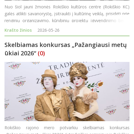
Nuo šiol jauni žmonės Rokiškio kultūros centre (Rokiškio KC)
galės atlikti savanorystę, įsitraukti į kultūrinę veiklą, prisidėti prie
renginių organizavimo, kūrybinių projektų įgyvendinimo bei iš
arti pažinti kultūros centro veiklą ir kultūros pasaulio užkulisius.
Krašto žinios
2026-05-26
Jaunim
Skelbiamas konkursas „Pažangiausi metų
ūkiai 2026“
(0)
Rokiškio rajono mero potvarkiu skelbiamas konkursas