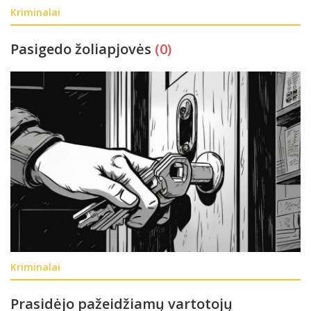
Kriminalai
Pasigedo žoliapjovės
(0)
Kriminalai
Prasidėjo pažeidžiamų vartotojų