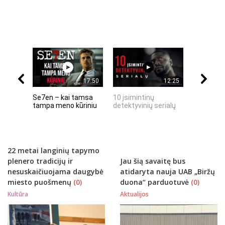
17:50
12:25
Se7en – kai tamsa
10 įsimintinų
10 įtempt
tampa meno kūriniu
detektyvinių serialų
stingdanč
istorijų
22 metai langinių tapymo
plenero tradicijų ir
Jau šią savaitę bus
nesuskaičiuojama daugybė
atidaryta nauja UAB „Biržų
miesto puošmenų
(0)
duona“ parduotuvė
(0)
Kultūra
Aktualijos