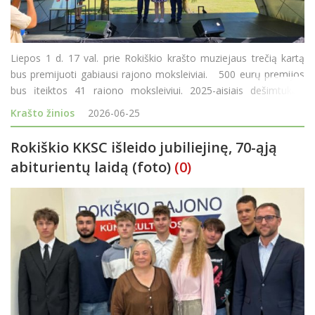
Liepos 1 d. 17 val. prie Rokiškio krašto muziejaus trečią kartą
bus premijuoti gabiausi rajono moksleiviai. 500 eurų premijos
bus įteiktos 41 rajono moksleiviui. 2025-aisiais dešimtukais
mokslo metus baigusiųjų buvo daugiau - 42. Šiemet vien
Krašto žinios
2026-06-25
dešimtukais m
Rokiškio KKSC išleido jubiliejinę, 70-ąją
abiturientų laidą (foto)
(0)