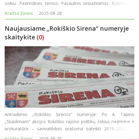
įvykių. Pagrindinės temos: Pasaulinis pripažinimas: Rokiškėnas
Domas Vilkevičius iš Kosta Rikos grįžta su pasaulio jėgos t
Krašto žinios
2025-08-28
Naujausiame „Rokiškio Sirena“ numeryje
skaitykite
(0)
Antradienio „Rokiškio Sirenos“ numeryje: Po A. Tapino
„Skaidrinam“ akcijos Rokiškio rajono politikų čekius nagrinėja ir
prokuratūra – savivaldybės prašoma pateikti 2019–2023 m.
duomenis. Miesto Nepriklausomybės aikštės trinkeles ke
Krašto žinios
2025-08-25