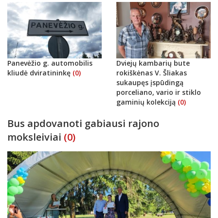
Panevėžio g. automobilis
Dviejų kambarių bute
kliudė dviratininkę
(0)
rokiškėnas V. Šliakas
sukaupęs įspūdingą
porceliano, vario ir stiklo
gaminių kolekciją
(0)
Bus apdovanoti gabiausi rajono
moksleiviai
(0)