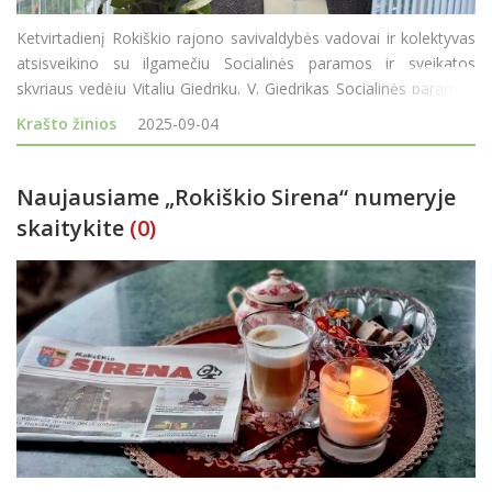
Ketvirtadienį Rokiškio rajono savivaldybės vadovai ir kolektyvas
atsisveikino su ilgamečiu Socialinės paramos ir sveikatos
skyriaus vedėju Vitaliu Giedriku. V. Giedrikas Socialinės paramos
ir sveikatos skyriui vadovavo 28-erius metus ir, sulaukęs
Krašto žinios
2025-09-04
pensinio amžiaus, tarnybą paliko. Rajon
Naujausiame „Rokiškio Sirena“ numeryje
skaitykite
(0)