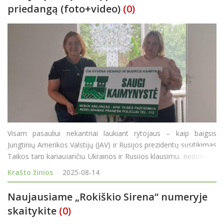
priedangą (foto+video)
(0)
Visam pasauliui nekantriai laukiant rytojaus – kaip baigsis
Jungtinių Amerikos Valstijų (JAV) ir Rusijos prezidentų susitikimas
Taikos tarp kariaujančių Ukrainos ir Rusijos klausimu, nedidelėje
Rokiškio rajono gyvenvietėje – Laibgaliuose – seniūnaitė
Krašto žinios
2025-08-14
Vismantė Griškevi
Naujausiame „Rokiškio Sirena“ numeryje
skaitykite
(0)