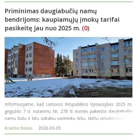
situacija - buvo nušliaužusi til
Priminimas daugiabučių namų
bendrijoms: kaupiamųjų įmokų tarifai
pasikeitę jau nuo 2025 m.
(0)
Informuojame, kad Lietuvos Respublikos Vyriausybės 2025 m.
gegužės 7 d. nutarimu Nr. 278 iš esmės pakeista daugiabučių
namų butų ir kitų patalpų savininkų lėšų, skirtų privalomiesiems
pastatų priežiūros ir naudojimo reikalavimams užtikrinti,
Krašto žinios
2026-03-05
kaupimo, dydžio apskaičiavimo ir sukauptų lė