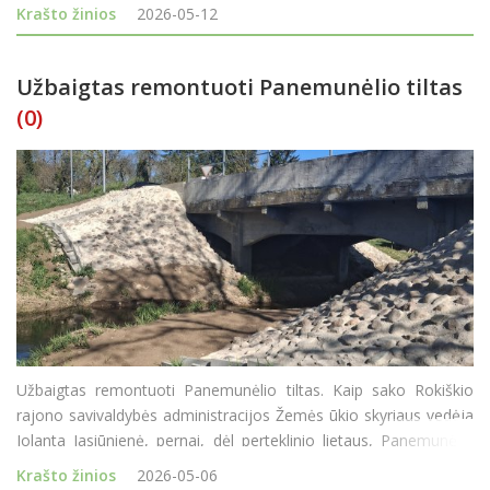
žvaigždė“ (pasižymėjimo ženklas „Gerumo žvaigždė“ yra
Krašto žinios
2026-05-12
aukščiausias socialinė
Užbaigtas remontuoti Panemunėlio tiltas
(0)
Užbaigtas remontuoti Panemunėlio tiltas. Kaip sako Rokiškio
rajono savivaldybės administracijos Žemės ūkio skyriaus vedėja
Jolanta Jasiūnienė, pernai, dėl perteklinio lietaus, Panemunėlio
tiltui per Nemunėlio upę iškilo grėsmė ir susidarė avarinė
Krašto žinios
2026-05-06