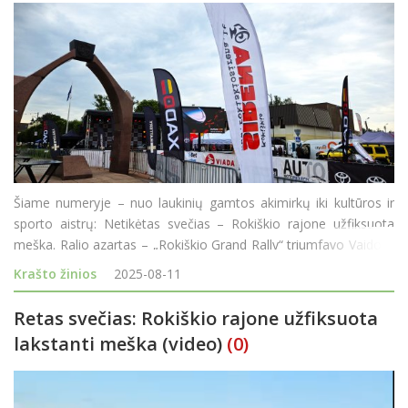
Šiame numeryje – nuo laukinių gamtos akimirkų iki kultūros ir
sporto aistrų: Netikėtas svečias – Rokiškio rajone užfiksuota
meška. Ralio azartas – „Rokiškio Grand Rally“ triumfavo Vaidoto
Žalos ir Ugniaus Vainevičiaus duetas. Sugrįžtuvės
Krašto žinios
2025-08-11
Retas svečias: Rokiškio rajone užfiksuota
lakstanti meška (video)
(0)