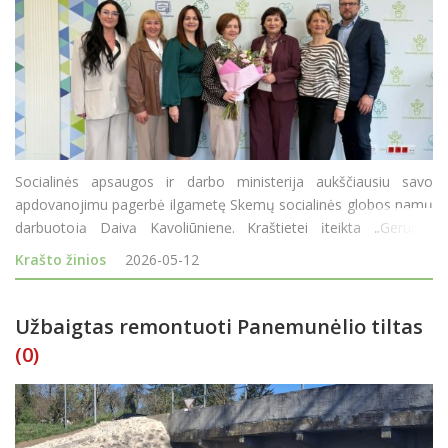
Socialinės apsaugos ir darbo ministerija aukščiausiu savo
apdovanojimu pagerbė ilgametę Skemų socialinės globos namų
darbuotoją Daivą Kavoliūnienę. Kraštietei įteikta „Gerumo
žvaigždė“ (pasižymėjimo ženklas „Gerumo žvaigždė“ yra
Krašto žinios
2026-05-12
aukščiausias socialinė
Užbaigtas remontuoti Panemunėlio tiltas
(0)