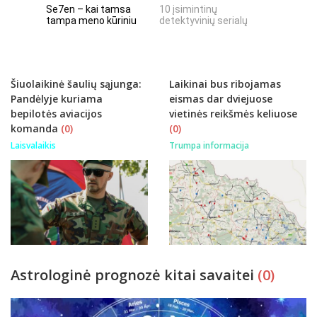
Se7en – kai tamsa
10 įsimintinų
10 įtempt
tampa meno kūriniu
detektyvinių serialų
stingdanč
istorijų
Šiuolaikinė šaulių sąjunga:
Laikinai bus ribojamas
Pandėlyje kuriama
eismas dar dviejuose
bepilotės aviacijos
vietinės reikšmės keliuose
komanda
(0)
(0)
Laisvalaikis
Trumpa informacija
Astrologinė prognozė kitai savaitei
(0)