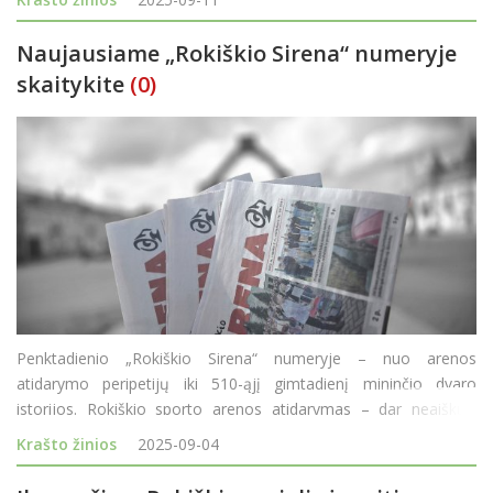
gilinamasi į problemą,
Naujausiame „Rokiškio Sirena“ numeryje
skaitykite
(0)
Penktadienio „Rokiškio Sirena“ numeryje – nuo arenos
atidarymo peripetijų iki 510-ąjį gimtadienį mininčio dvaro
istorijos. Rokiškio sporto arenos atidarymas – dar neaiškus.
Nors Rokiškio rajono kūno kultūros ir sporto centras paskelbė
Krašto žinios
2025-09-04
datą, sav