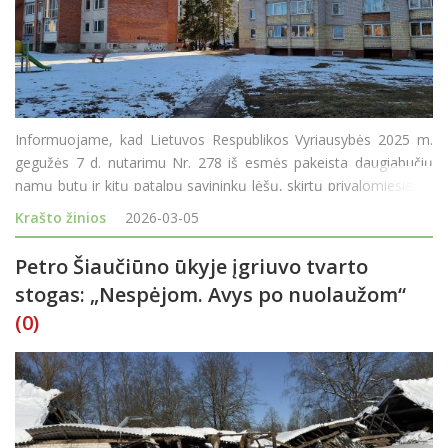
Informuojame, kad Lietuvos Respublikos Vyriausybės 2025 m.
gegužės 7 d. nutarimu Nr. 278 iš esmės pakeista daugiabučių
namų butų ir kitų patalpų savininkų lėšų, skirtų privalomiesiems
pastatų priežiūros ir naudojimo reikalavimams užtikrinti,
Krašto žinios
2026-03-05
kaupimo, dydžio apskaičiavimo ir sukauptų lė
Petro Šiaučiūno ūkyje įgriuvo tvarto
stogas: „Nespėjom. Avys po nuolaužom“
(0)