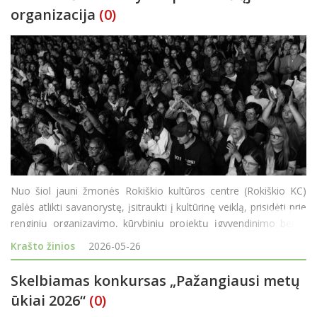
organizacija
(0)
Nuo šiol jauni žmonės Rokiškio kultūros centre (Rokiškio KC)
galės atlikti savanorystę, įsitraukti į kultūrinę veiklą, prisidėti prie
renginių organizavimo, kūrybinių projektų įgyvendinimo bei iš
arti pažinti kultūros centro veiklą ir kultūros pasaulio užkulisius.
Krašto žinios
2026-05-26
Jaunim
Skelbiamas konkursas „Pažangiausi metų
ūkiai 2026“
(0)