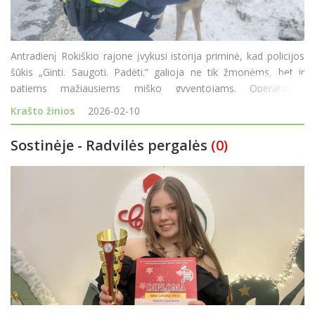
Antradienį Rokiškio rajone įvykusi istorija priminė, kad policijos
šūkis „Ginti. Saugoti. Padėti.“ galioja ne tik žmonėms, bet ir
patiems mažiausiems miško gyventojams. Operatyvios
reakcijos dėka kelyje gulėjęs stirniukas šiuo metu saugus. Viskas
Krašto žinios
2026-02-10
prasidėj
Sostinėje - Radvilės pergalės
(0)