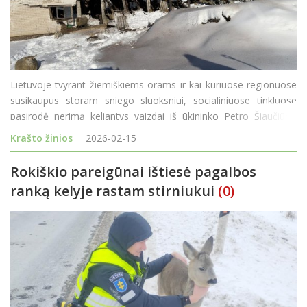
Lietuvoje tvyrant žiemiškiems orams ir kai kuriuose regionuose
susikaupus storam sniego sluoksniui, socialiniuose tinkluose
pasirodė nerimą keliantys vaizdai iš ūkininko Petro Šiaučiūno
ūkio. Vyras savo „Facebook“ paskyroje pasidalijo kadrais,
Krašto žinios
2026-02-15
kuriuose matyti pradėję
Rokiškio pareigūnai ištiesė pagalbos
ranką kelyje rastam stirniukui
(0)