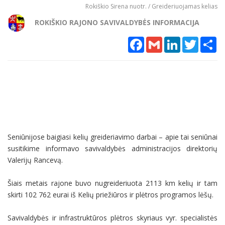
Rokiškio Sirena nuotr. / Greideriuojamas kelias
ROKIŠKIO RAJONO SAVIVALDYBĖS INFORMACIJA
Facebook
Gmail
LinkedIn
Twitter
Sh
Seniūnijose baigiasi kelių greideriavimo darbai – apie tai seniūnai
susitikime informavo savivaldybės administracijos direktorių
Valerijų Rancevą.
Šiais metais rajone buvo nugreideriuota 2113 km kelių ir tam
skirti 102 762 eurai iš Kelių priežiūros ir plėtros programos lėšų.
Savivaldybės ir infrastruktūros plėtros skyriaus vyr. specialistės