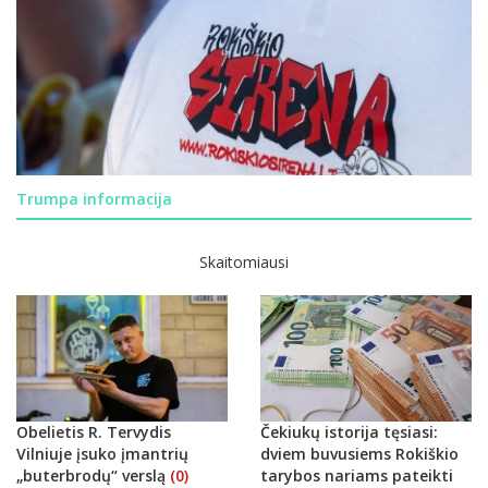
Trumpa informacija
Skaitomiausi
Obelietis R. Tervydis
Čekiukų istorija tęsiasi:
Vilniuje įsuko įmantrių
dviem buvusiems Rokiškio
„buterbrodų“ verslą
(0)
tarybos nariams pateikti