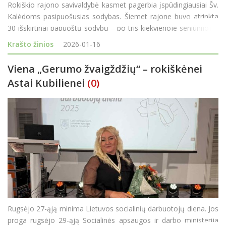
Rokiškio rajono savivaldybė kasmet pagerbia įspūdingiausiai Šv.
Kalėdoms pasipuošusias sodybas. Šiemet rajone buvo atrinkta
30 išskirtinai papuoštų sodybų – po tris kiekvienoje seniūnijoje.
Šiais metais specialiomis padėkomis už orig
Krašto žinios
2026-01-16
Viena „Gerumo žvaigždžių“ – rokiškėnei
Astai Kubilienei
(0)
Rugsėjo 27-ąją minima Lietuvos socialinių darbuotojų diena. Jos
proga rugsėjo 29-ąją Socialinės apsaugos ir darbo ministerija