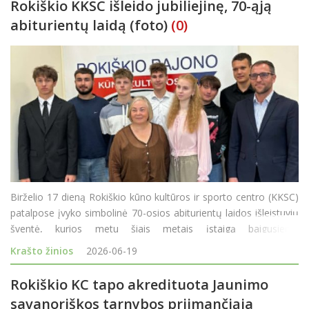
Rokiškio KKSC išleido jubiliejinę, 70-ąją
abiturientų laidą (foto)
(0)
Birželio 17 dieną Rokiškio kūno kultūros ir sporto centro (KKSC)
patalpose įvyko simbolinė 70-osios abiturientų laidos išleistuvių
šventė, kurios metu šiais metais įstaigą baigusiems
moksleiviams buvo įteikti neformaliojo vaikų švietimo baigimo
Krašto žinios
2026-06-19
pažymėjimai. &nbs
Rokiškio KC tapo akredituota Jaunimo
savanoriškos tarnybos priimančiąja