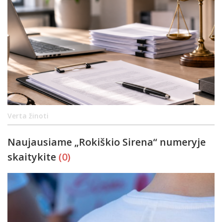
Verta žinoti
Naujausiame „Rokiškio Sirena“ numeryje
skaitykite
(0)