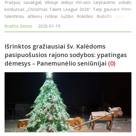
Praėjusį savaitgalį Vilniuje aidėjo VIII-asis tarptautinis vokalo
konkursas „Christmas Talent League 2026“. Tarp gausaus būrio
talentingų atlikėjų ryškiai sužibo Rokiškio Rudolfo Lymano
muzikos mokyklos atstovė Radvilė Cegelskaitė, namo parvežusi
Krašto žinios
2026-01-19
net du aukščiausio l
Išrinktos gražiausiai šv. Kalėdoms
pasipuošusios rajono sodybos: ypatingas
dėmesys – Panemunėlio seniūnijai
(0)