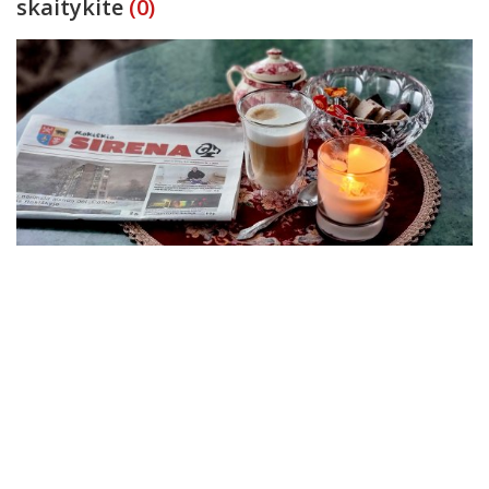
skaitykite
(0)
Kalendorius skelbia – atėjo rugsėjis, o kartu su juo ir nauji
mokslo, darbų bei kultūros sezonai. „Rokiškio Sirena“ kviečia
pasitikti rudenį su svarbiausiomis rajono naujienomis – nuo
pirmokų šypsenų iki ūkininkų iššūkių, nuo kultūrinių premjerų ik
Krašto žinios
2025-09-01
Naujausiame „Rokiškio Sirena“ numeryje
skaitykite
(0)