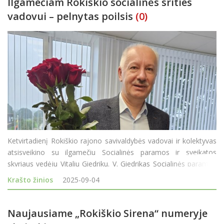
Ilgamečiam Rokiškio socialinės srities
vadovui – pelnytas poilsis
(0)
Ketvirtadienį Rokiškio rajono savivaldybės vadovai ir kolektyvas
atsisveikino su ilgamečiu Socialinės paramos ir sveikatos
skyriaus vedėju Vitaliu Giedriku. V. Giedrikas Socialinės paramos
ir sveikatos skyriui vadovavo 28-erius metus ir, sulaukęs
Krašto žinios
2025-09-04
pensinio amžiaus, tarnybą paliko. Rajon
Naujausiame „Rokiškio Sirena“ numeryje