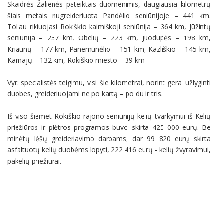
Skaidrės Žalienės pateiktais duomenimis, daugiausia kilometrų
šiais metais nugreideriuota Pandėlio seniūnijoje – 441 km.
Toliau rikiuojasi Rokiškio kaimiškoji seniūnija – 364 km, Jūžintų
seniūnija – 237 km, Obelių – 223 km, Juodupės – 198 km,
Kriaunų – 177 km, Panemunėlio – 151 km, Kazliškio – 145 km,
Kamajų – 132 km, Rokiškio miesto – 39 km.
Vyr. specialistės teigimu, visi šie kilometrai, norint gerai užlyginti
duobes, greideriuojami ne po kartą – po du ir tris.
Iš viso šiemet Rokiškio rajono seniūnijų kelių tvarkymui iš Kelių
priežiūros ir plėtros programos buvo skirta 425 000 eurų. Be
minėtų lėšų greideriavimo darbams, dar 99 820 eurų skirta
asfaltuotų kelių duobėms lopyti, 222 416 eurų - kelių žvyravimui,
pakelių priežiūrai.