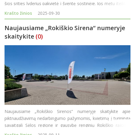
šios srities lyderius pakvietė į šventę sostinėje. Jos metu įteiktos
„Gerumo žvaigždės“ – aukščiausias Socialinės apsaugos ir darbo
Krašto žinios
2025-09-30
min
Naujausiame „Rokiškio Sirena“ numeryje
skaitykite
(0)
Naujausiame „Rokiškio Sirenos“ numeryje skaitykite apie
piktnaudžiavimą nedarbingumo pažymomis, kvietimą į turiningą
savaitgalį Sėlos regione ir gausybę renginių Rokiškio rajone.
Pagrindinės temos: Piktnaudžiavimas nedarbingumu: Straipsnyje
Krašto žinios
2025-09-11