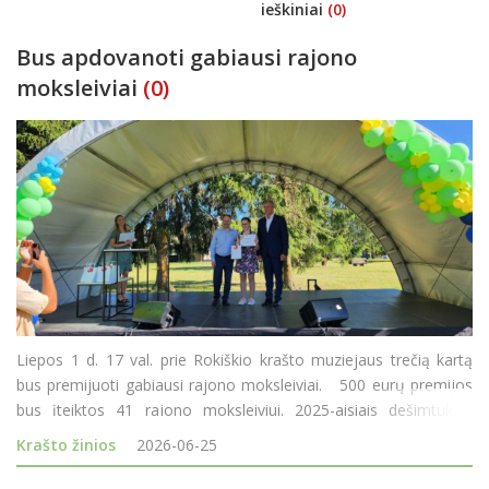
ieškiniai
(0)
Bus apdovanoti gabiausi rajono
moksleiviai
(0)
Liepos 1 d. 17 val. prie Rokiškio krašto muziejaus trečią kartą
bus premijuoti gabiausi rajono moksleiviai. 500 eurų premijos
bus įteiktos 41 rajono moksleiviui. 2025-aisiais dešimtukais
mokslo metus baigusiųjų buvo daugiau - 42. Šiemet vien
Krašto žinios
2026-06-25
dešimtukais m