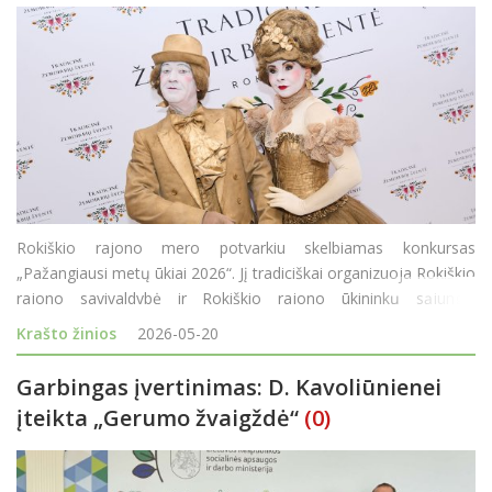
Rokiškio rajono mero potvarkiu skelbiamas konkursas
„Pažangiausi metų ūkiai 2026“. Jį tradiciškai organizuoja Rokiškio
rajono savivaldybė ir Rokiškio rajono ūkininkų sąjunga.
Konkursas šiais metais vyks 31-ąjį kartą. Kartu patvirtinti
Krašto žinios
2026-05-20
konkurso dalyvių
Garbingas įvertinimas: D. Kavoliūnienei
įteikta „Gerumo žvaigždė“
(0)