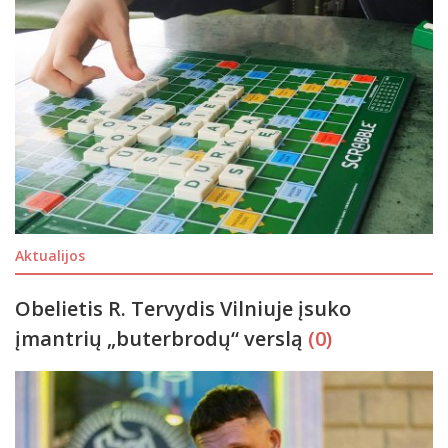
Aktualijos
Obelietis R. Tervydis Vilniuje įsuko
įmantrių „buterbrodų“ verslą
(0)