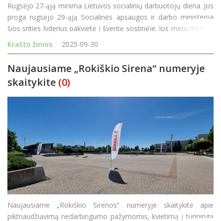
Rugsėjo 27-ąją minima Lietuvos socialinių darbuotojų diena. Jos
proga rugsėjo 29-ąją Socialinės apsaugos ir darbo ministerija
šios srities lyderius pakvietė į šventę sostinėje. Jos metu įteiktos
„Gerumo žvaigždės“ – aukščiausias Socialinės apsaugos ir darbo
Krašto žinios
2025-09-30
min
Naujausiame „Rokiškio Sirena“ numeryje
skaitykite
(0)
Naujausiame „Rokiškio Sirenos“ numeryje skaitykite apie
piktnaudžiavimą nedarbingumo pažymomis, kvietimą į turiningą