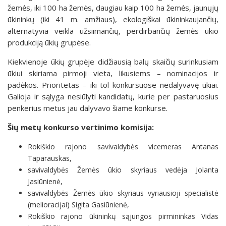
žemės, iki 100 ha žemės, daugiau kaip 100 ha žemės, jaunųjų
ūkininkų (iki 41 m. amžiaus), ekologiškai ūkininkaujančių,
alternatyvia veikla užsiimančių, perdirbančių žemės ūkio
produkciją ūkių grupėse.
Kiekvienoje ūkių grupėje didžiausią balų skaičių surinkusiam
ūkiui skiriama pirmoji vieta, likusiems – nominacijos ir
padėkos. Prioritetas – iki tol konkursuose nedalyvavę ūkiai.
Galioja ir sąlyga nesiūlyti kandidatų, kurie per pastaruosius
penkerius metus jau dalyvavo šiame konkurse.
Šių metų konkurso vertinimo komisija:
Rokiškio rajono savivaldybės vicemeras Antanas
Taparauskas,
savivaldybės Žemės ūkio skyriaus vedėja Jolanta
Jasiūnienė,
savivaldybės Žemės ūkio skyriaus vyriausioji specialistė
(melioracijai) Sigita Gasiūnienė,
Rokiškio rajono ūkininkų sąjungos pirmininkas Vidas