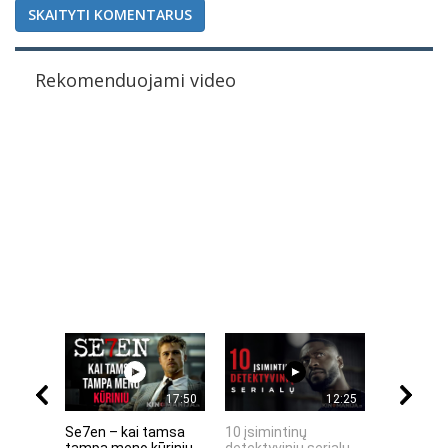
SKAITYTI KOMENTARUS
Rekomenduojami video
17:50
12:25
Se7en – kai tamsa
10 įsimintinų
10 įtempt