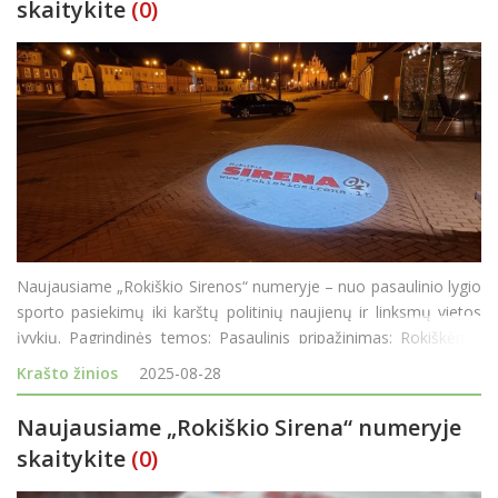
skaitykite
(0)
Naujausiame „Rokiškio Sirenos“ numeryje – nuo pasaulinio lygio
sporto pasiekimų iki karštų politinių naujienų ir linksmų vietos
įvykių. Pagrindinės temos: Pasaulinis pripažinimas: Rokiškėnas
Domas Vilkevičius iš Kosta Rikos grįžta su pasaulio jėgos t
Krašto žinios
2025-08-28
Naujausiame „Rokiškio Sirena“ numeryje
skaitykite
(0)