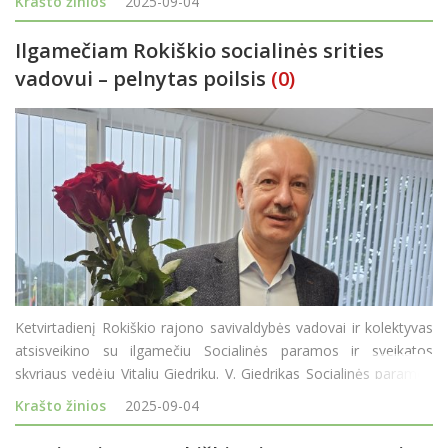
Krašto žinios
2025-09-04
datą, sav
Ilgamečiam Rokiškio socialinės srities
vadovui – pelnytas poilsis
(0)
Ketvirtadienį Rokiškio rajono savivaldybės vadovai ir kolektyvas
atsisveikino su ilgamečiu Socialinės paramos ir sveikatos
skyriaus vedėju Vitaliu Giedriku. V. Giedrikas Socialinės paramos
ir sveikatos skyriui vadovavo 28-erius metus ir, sulaukęs
Krašto žinios
2025-09-04
pensinio amžiaus, tarnybą paliko. Rajon