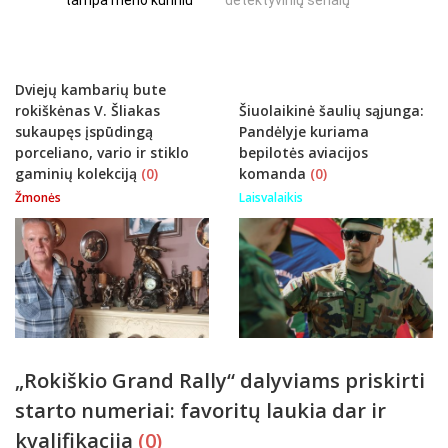
tampa meno kūriniu
detektyvinių serialų
stingdanč
istorijų
Dviejų kambarių bute
rokiškėnas V. Šliakas
Šiuolaikinė šaulių sąjunga:
sukaupęs įspūdingą
Pandėlyje kuriama
porceliano, vario ir stiklo
bepilotės aviacijos
gaminių kolekciją
(0)
komanda
(0)
Žmonės
Laisvalaikis
„Rokiškio Grand Rally“ dalyviams priskirti
starto numeriai: favoritų laukia dar ir
kvalifikacija
(0)