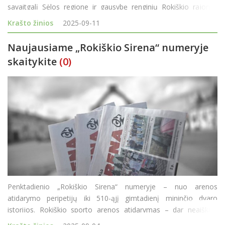
savaitgalį Sėlos regione ir gausybę renginių Rokiškio rajone.
Pagrindinės temos: Piktnaudžiavimas nedarbingumu: Straipsnyje
Krašto žinios
2025-09-11
gilinamasi į problemą,
Naujausiame „Rokiškio Sirena“ numeryje
skaitykite
(0)
Penktadienio „Rokiškio Sirena“ numeryje – nuo arenos
atidarymo peripetijų iki 510-ąjį gimtadienį mininčio dvaro
istorijos. Rokiškio sporto arenos atidarymas – dar neaiškus.
Nors Rokiškio rajono kūno kultūros ir sporto centras paskelbė