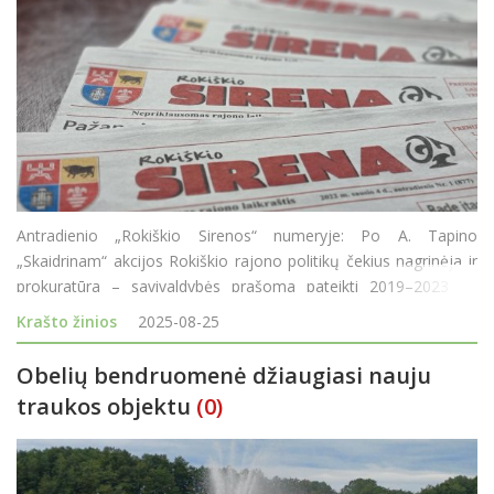
Antradienio „Rokiškio Sirenos“ numeryje: Po A. Tapino
„Skaidrinam“ akcijos Rokiškio rajono politikų čekius nagrinėja ir
prokuratūra – savivaldybės prašoma pateikti 2019–2023 m.
duomenis. Miesto Nepriklausomybės aikštės trinkeles ke
Krašto žinios
2025-08-25
Obelių bendruomenė džiaugiasi nauju
traukos objektu
(0)