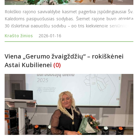
Rokiškio rajono savivaldybė kasmet pagerbia įspūdingiausiai Šv.
Kalėdoms pasipuošusias sodybas. Šiemet rajone buvo atrinkta
30 išskirtinai papuoštų sodybų – po tris kiekvienoje seniūnijoje.
Šiais metais specialiomis padėkomis už orig
Krašto žinios
2026-01-16
Viena „Gerumo žvaigždžių“ – rokiškėnei
Astai Kubilienei
(0)