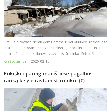
Lietuvoje tvyrant žiemiškiems orams ir kai kuriuose regionuose
susikaupus storam sniego sluoksniui, socialiniuose tinkluose
pasirodė nerimą keliantys vaizdai iš ūkininko Petro Šiaučiūno
ūkio. Vyras savo „Facebook“ paskyroje pasidalijo kadrais,
Krašto žinios
2026-02-15
kuriuose matyti pradėję
Rokiškio pareigūnai ištiesė pagalbos
ranką kelyje rastam stirniukui
(0)