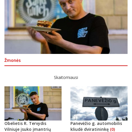
Žmonės
Skaitomiausi
Obelietis R. Tervydis
Panevėžio g. automobilis
Vilniuje įsuko įmantrių
kliudė dviratininkę
(0)