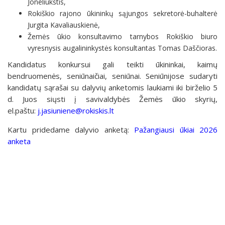
Joneliūkštis,
Rokiškio rajono ūkininkų sąjungos sekretorė-buhalterė
Jurgita Kavaliauskienė,
Žemės ūkio konsultavimo tarnybos Rokiškio biuro
vyresnysis augalininkystės konsultantas Tomas Daščioras.
Kandidatus konkursui gali teikti ūkininkai, kaimų
bendruomenės, seniūnaičiai, seniūnai. Seniūnijose sudaryti
kandidatų sąrašai su dalyvių anketomis laukiami iki birželio 5
d. Juos siųsti į savivaldybės Žemės ūkio skyrių,
el.paštu:
j.jasiuniene@rokiskis.lt
Kartu pridedame dalyvio anketą:
Pažangiausi ūkiai 2026
anketa