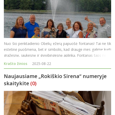
Nuo šio penktadienio Obelių ežerą papuošė fontanas! Tai ne tik
estetinė puošmena, bet ir simbolis, kad drauge mes galime kurti
gražesnę, jaukesnę ir gyvybingesnę aplinką. Fontanas taps ne tik
pasigrožėjimo vieta, bet ir prisidės prie ežero vandens kokybės
Krašto žinios
2025-08-22
gerinimo. Obeliečiai n
Naujausiame „Rokiškio Sirena“ numeryje
skaitykite
(0)