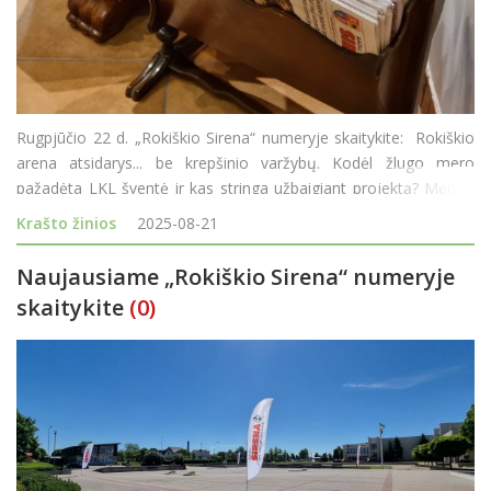
Rugpjūčio 22 d. „Rokiškio Sirena“ numeryje skaitykite: Rokiškio
arena atsidarys... be krepšinio varžybų. Kodėl žlugo mero
pažadėta LKL šventė ir kas stringa užbaigiant projektą? Mėnuo
kovoje su invaziniais šliužais. Ar pavyko pristabdyti įsibr
Krašto žinios
2025-08-21
Naujausiame „Rokiškio Sirena“ numeryje
skaitykite
(0)