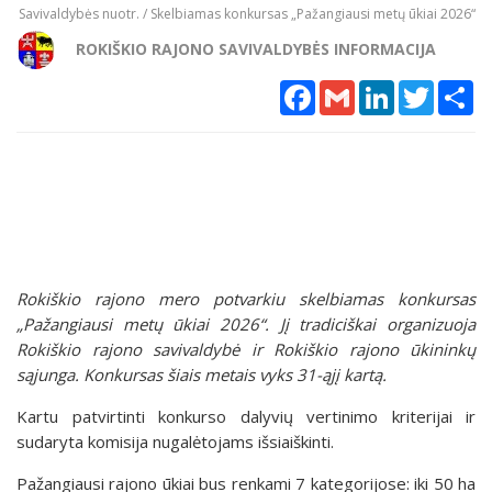
Savivaldybės nuotr. / Skelbiamas konkursas „Pažangiausi metų ūkiai 2026“
ROKIŠKIO RAJONO SAVIVALDYBĖS INFORMACIJA
Facebook
Gmail
LinkedIn
Twitter
Sh
Rokiškio rajono mero potvarkiu skelbiamas konkursas
„Pažangiausi metų ūkiai 2026“. Jį tradiciškai organizuoja
Rokiškio rajono savivaldybė ir Rokiškio rajono ūkininkų
sąjunga. Konkursas šiais metais vyks 31-ąjį kartą.
Kartu patvirtinti konkurso dalyvių vertinimo kriterijai ir
sudaryta komisija nugalėtojams išsiaiškinti.
Pažangiausi rajono ūkiai bus renkami 7 kategorijose: iki 50 ha