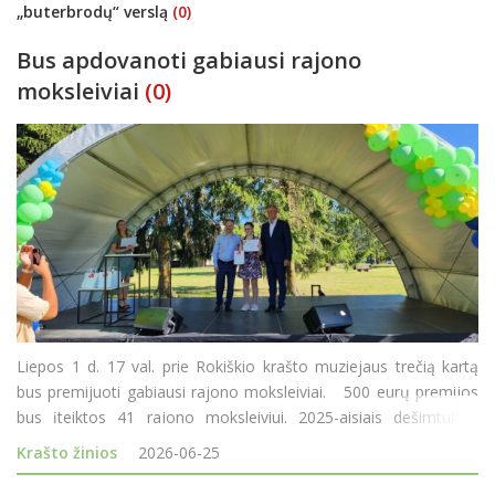
„buterbrodų“ verslą
(0)
Bus apdovanoti gabiausi rajono
moksleiviai
(0)
Liepos 1 d. 17 val. prie Rokiškio krašto muziejaus trečią kartą
bus premijuoti gabiausi rajono moksleiviai. 500 eurų premijos
bus įteiktos 41 rajono moksleiviui. 2025-aisiais dešimtukais
mokslo metus baigusiųjų buvo daugiau - 42. Šiemet vien
Krašto žinios
2026-06-25
dešimtukais m