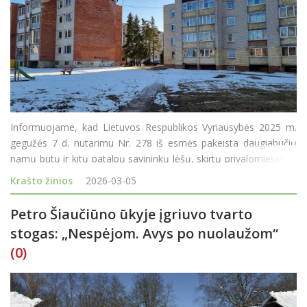
Informuojame, kad Lietuvos Respublikos Vyriausybės 2025 m.
gegužės 7 d. nutarimu Nr. 278 iš esmės pakeista daugiabučių
namų butų ir kitų patalpų savininkų lėšų, skirtų privalomiesiems
pastatų priežiūros ir naudojimo reikalavimams užtikrinti,
Krašto žinios
2026-03-05
kaupimo, dydžio apskaičiavimo ir sukauptų lė
Petro Šiaučiūno ūkyje įgriuvo tvarto
stogas: „Nespėjom. Avys po nuolaužom“
(0)