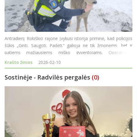
Antradienį Rokiškio rajone įvykusi istorija priminė, kad policijos
šūkis „Ginti. Saugoti. Padėti.“ galioja ne tik žmonėms, bet ir
patiems mažiausiems miško gyventojams. Operatyvios
reakcijos dėka kelyje gulėjęs stirniukas šiuo metu saugus. Viskas
Krašto žinios
2026-02-10
prasidėj
Sostinėje - Radvilės pergalės
(0)