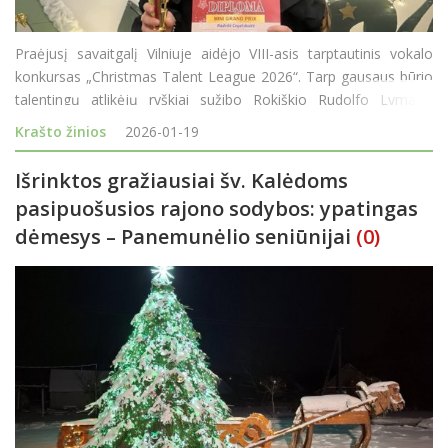
Praėjusį savaitgalį Vilniuje aidėjo VIII-asis tarptautinis vokalo
konkursas „Christmas Talent League 2026“. Tarp gausaus būrio
talentingų atlikėjų ryškiai sužibo Rokiškio Rudolfo Lymano
muzikos mokyklos atstovė Radvilė Cegelskaitė, namo parvežusi
Krašto žinios
2026-01-19
net du aukščiausio l
Išrinktos gražiausiai šv. Kalėdoms
pasipuošusios rajono sodybos: ypatingas
dėmesys – Panemunėlio seniūnijai
(0)