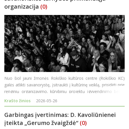
organizacija
(0)
Nuo šiol jauni žmonės Rokiškio kultūros centre (Rokiškio KC)
galės atlikti savanorystę, įsitraukti į kultūrinę veiklą, prisidėti prie
renginių organizavimo, kūrybinių projektų įgyvendinimo bei iš
arti pažinti kultūros centro veiklą ir kultūros pasaulio užkulisius.
Krašto žinios
2026-05-26
Jaunim
Garbingas įvertinimas: D. Kavoliūnienei
įteikta „Gerumo žvaigždė“
(0)