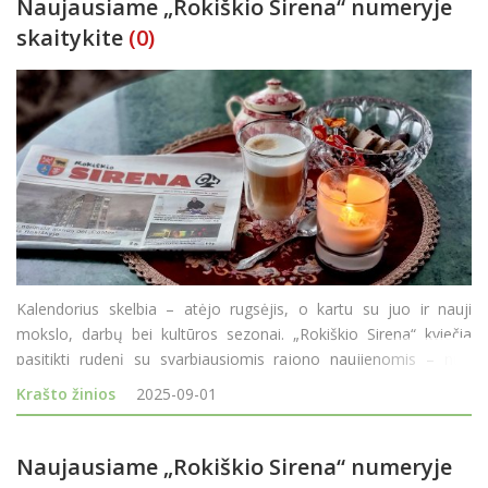
Naujausiame „Rokiškio Sirena“ numeryje
skaitykite
(0)
Kalendorius skelbia – atėjo rugsėjis, o kartu su juo ir nauji
mokslo, darbų bei kultūros sezonai. „Rokiškio Sirena“ kviečia
pasitikti rudenį su svarbiausiomis rajono naujienomis – nuo
pirmokų šypsenų iki ūkininkų iššūkių, nuo kultūrinių premjerų ik
Krašto žinios
2025-09-01
Naujausiame „Rokiškio Sirena“ numeryje