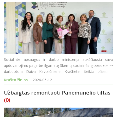
Socialinės apsaugos ir darbo ministerija aukščiausiu savo
apdovanojimu pagerbė ilgametę Skemų socialinės globos namų
darbuotoją Daivą Kavoliūnienę. Kraštietei įteikta „Gerumo
žvaigždė“ (pasižymėjimo ženklas „Gerumo žvaigždė“ yra
Krašto žinios
2026-05-12
aukščiausias socialinė
Užbaigtas remontuoti Panemunėlio tiltas
(0)