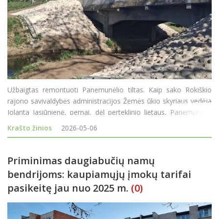
Užbaigtas remontuoti Panemunėlio tiltas. Kaip sako Rokiškio
rajono savivaldybės administracijos Žemės ūkio skyriaus vedėja
Jolanta Jasiūnienė, pernai, dėl perteklinio lietaus, Panemunėlio
tiltui per Nemunėlio upę iškilo grėsmė ir susidarė avarinė
Krašto žinios
2026-05-06
situacija - buvo nušliaužusi til
Priminimas daugiabučių namų
bendrijoms: kaupiamųjų įmokų tarifai
pasikeitę jau nuo 2025 m.
(0)