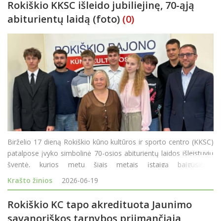
Rokiškio KKSC išleido jubiliejinę, 70-ąją
abiturientų laidą (foto)
(0)
Birželio 17 dieną Rokiškio kūno kultūros ir sporto centro (KKSC)
patalpose įvyko simbolinė 70-osios abiturientų laidos išleistuvių
šventė, kurios metu šiais metais įstaigą baigusiems
moksleiviams buvo įteikti neformaliojo vaikų švietimo baigimo
Krašto žinios
2026-06-19
pažymėjimai. &nbs
Rokiškio KC tapo akredituota Jaunimo
savanoriškos tarnybos priimančiąja