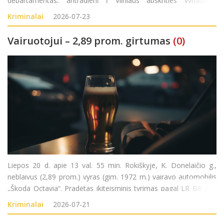
departamentas, antradienį į Vilniaus apskrities vyriausiąjį
policijos komisariatą (AVPK) kreipėsi 1950 metais gimusi
Kriminalai
2026-07-23
moteris. Ji pranešė, kad pirmadienį
Vairuotojui – 2,89 prom. girtumas
(0)
Liepos 20 d. apie 13 val. 55 min. Rokiškyje, K. Donelaičio g.,
neblaivus (2,89 prom.) vyras (gim. 1972 m.) vairavo automobilis
„Škoda Octavia“. Pradėtas ikiteisminis tyrimas pagal LR BK 281
str. (Kelių transporto eismo saugumo ar transporto priemonių
Kriminalai
2026-07-21
eksploatavimo taisykli