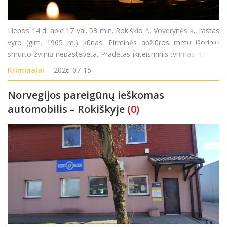
Liepos 14 d. apie 17 val. 53 min. Rokiškio r., Voverynės k., rastas
vyro (gim. 1965 m.) kūnas. Pirminės apžiūros metu išorinių
smurto žymių nepastebėta. Pradėtas ikiteisminis tyrimas mirties
priežasčiai nustatyti.
Kriminalai
2026-07-15
Norvegijos pareigūnų ieškomas
automobilis – Rokiškyje
(0)