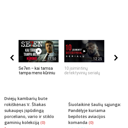
17:50
12:25
Se7en – kai tamsa
10 įsimintinų
10 įtempt
tampa meno kūriniu
detektyvinių serialų
stingdanč
istorijų
Dviejų kambarių bute
rokiškėnas V. Šliakas
Šiuolaikinė šaulių sąjunga:
sukaupęs įspūdingą
Pandėlyje kuriama
porceliano, vario ir stiklo
bepilotės aviacijos
gaminių kolekciją
(0)
komanda
(0)