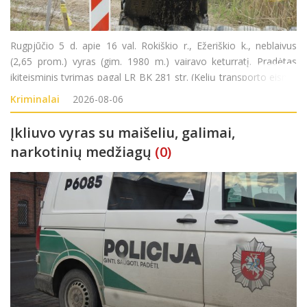
Rugpjūčio 5 d. apie 16 val. Rokiškio r., Ežeriškio k., neblaivus
(2,65 prom.) vyras (gim. 1980 m.) vairavo keturratį. Pradėtas
ikiteisminis tyrimas pagal LR BK 281 str. (Kelių transporto eismo
saugumo ar transporto priemonių eksploatavimo taisyklių
Kriminalai
2026-08-06
pažeidimas).
Įkliuvo vyras su maišeliu, galimai,
narkotinių medžiagų
(0)