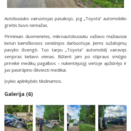
Autobusiuko vairuotojas pasakojo, jog „Toyota“ automobilio
greitis buvo nemažas.
Pirminiais duomenimis, mikroautobusiuku važiavo mažiausiai
keturi kaimiškosios seniūnijos darbuotojai. Jiems sužalojimų
pavyko išvengti. Tuo tarpu „Toyota“ automobilį vairavęs
senjoras keliavo vienas. Būtent jam po stipraus smūgio
prireikė medikų pagalbos – nukentėjusįjį vietoje apžiūrėjo ir
juo pasirūpino iškviesti medikai.
Įvykio aplinkybės tikslinamos.
Galerija (6)