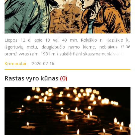
Liepos 12 d. apie 19 val. 40 min. Rokiškio r., Kazliškio k.,
išgertuvių metu, daugiabučio namo kieme, neblaivus (3,36
prom.) vyras (gim. 1981 m.) sukėlė fizinį skausmą neblaiviai (3,33
prom.) moteriai (gim. 1989 m.). Pradėtas ikiteisminis tyrimas
Kriminalai
2026-07-16
pagal LR BK 140 str.
Rastas vyro kūnas
(0)