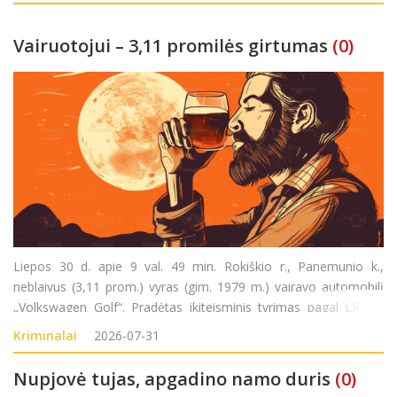
Vairuotojui – 3,11 promilės girtumas
(0)
Liepos 30 d. apie 9 val. 49 min. Rokiškio r., Panemunio k.,
neblaivus (3,11 prom.) vyras (gim. 1979 m.) vairavo automobilį
„Volkswagen Golf“. Pradėtas ikiteisminis tyrimas pagal LR BK
281 str.(Kelių transporto eismo saugumo ar transporto
Kriminalai
2026-07-31
priemonių eksploatavimo taisyklių pažeidim
Nupjovė tujas, apgadino namo duris
(0)