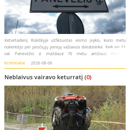
Ketvirtadienį Rokiškyje užfiksuotas eismo įvykis, kurio metu
nukentėjo per pėsčiųjų perėją važiavusi dviratininkė. Kiek po 11
val. Panevėžio g. maždaug 70 metų amžiaus moteris
važiuodama dviračiu kirto pėsčiųjų perėją. Tuo pačiu metu
Kriminalai
2026-08-06
važiavusi automobilio vairuotoja nespėjo laiku sustabdyti
Neblaivus vairavo keturratį
(0)