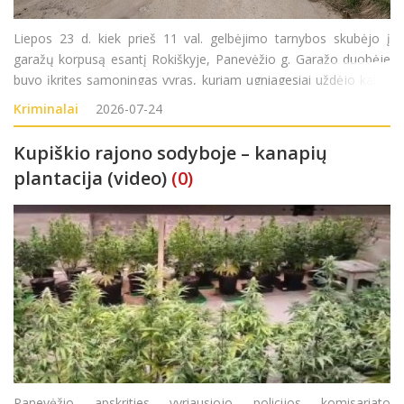
Liepos 23 d. kiek prieš 11 val. gelbėjimo tarnybos skubėjo į
garažų korpusą esantį Rokiškyje, Panevėžio g. Garažo duobėje
buvo įkritęs sąmoningas vyras, kuriam ugniagesiai uždėjo kaklo
įtvarą, iškėlė jį iš garažo duobės ir perdavė greitosios medicinos
Kriminalai
2026-07-24
pagalbos medikams.
Kupiškio rajono sodyboje – kanapių
plantacija (video)
(0)
Panevėžio apskrities vyriausiojo policijos komisariato