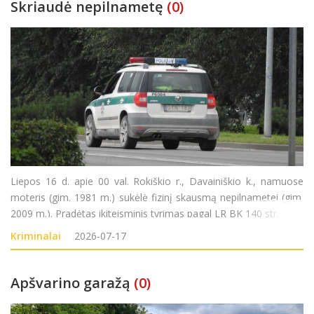
Skriaudė nepilnametę
(0)
Liepos 16 d. apie 00 val. Rokiškio r., Davainiškio k., namuose
moteris (gim. 1981 m.) sukėlė fizinį skausmą nepilnametei (gim.
2009 m.). Pradėtas ikiteisminis tyrimas pagal LR BK 140 str.
Kriminalai
2026-07-17
Apšvarino garažą
(0)