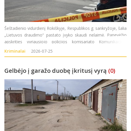
Šeštadienio vidurdienį Rokiškyje, Respublikos g. sankryžoje, šalia
„Lietuvos draudimo“ pastato įvyko skaudi nelaimė. Panevėžio
apskrities vyriausiojo policijos komisariato Komunikacijos
poskyrio vyriausioji specialistė Akvilė Aleksejeva „Rokiškio
Kriminalai
2026-07-25
Gelbėjo į garažo duobę įkritusį vyrą
(0)