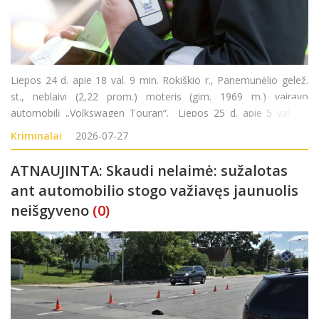
Liepos 24 d. apie 18 val. 9 min. Rokiškio r., Panemunėlio gelež.
st., neblaivi (2,22 prom.) moteris (gim. 1969 m.) vairavo
automobilį „Volkswagen Touran“. Liepos 25 d. apie 5 val. 40
min. Rokiškio r., Kazliškėlio k., neblaivus (1,88 prom.) vyras (gim.
Kriminalai
2026-07-27
2008 m.)
ATNAUJINTA: Skaudi nelaimė: sužalotas
ant automobilio stogo važiavęs jaunuolis
neišgyveno
(0)