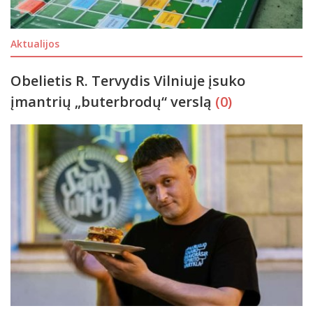
Aktualijos
Obelietis R. Tervydis Vilniuje įsuko
įmantrių „buterbrodų“ verslą
(0)