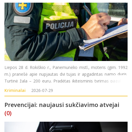
Liepos 28 d. Rokiškio r., Panemunėlio mstl., moteris (gim. 1992
m.) pranešė apie nupjautas dvi tujas ir apgadintas namo duris.
Turtinė žala – 200 eurų. Pradėtas ikiteisminis tyrimas pagal LR
BK 187 str. (Turto sunaikinimas ar sugadinimas).
Kriminalai
2026-07-29
Prevencijai: naujausi sukčiavimo atvejai
(0)