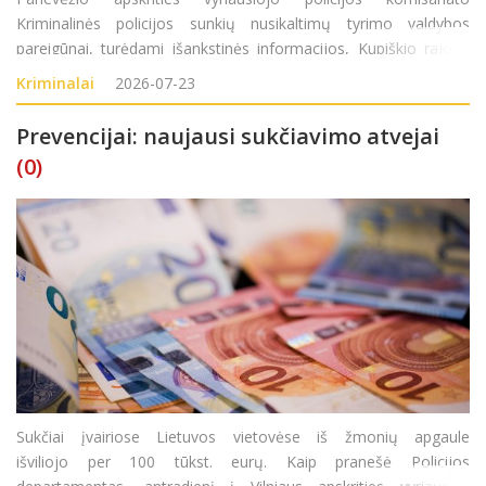
Kriminalinės policijos sunkių nusikaltimų tyrimo valdybos
pareigūnai, turėdami išankstinės informacijos, Kupiškio rajone
surado didelį kiekį sodyboje auginamų kanapių augalų. Atlikę
Kriminalai
2026-07-23
kratą Kupiškio rajono gyventojo (
Prevencijai: naujausi sukčiavimo atvejai
(0)
Sukčiai įvairiose Lietuvos vietovėse iš žmonių apgaule
išviliojo per 100 tūkst. eurų. Kaip pranešė Policijos