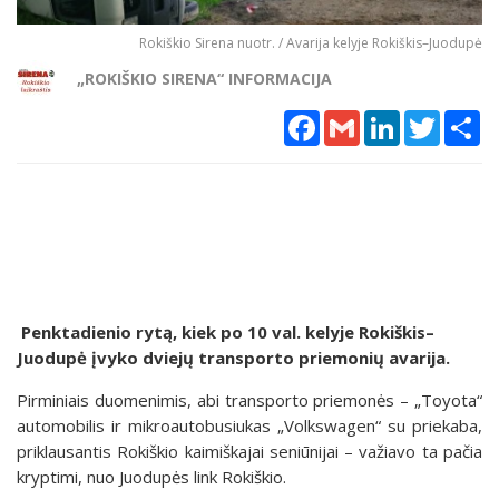
Rokiškio Sirena nuotr. / Avarija kelyje Rokiškis–Juodupė
„ROKIŠKIO SIRENA“ INFORMACIJA
Facebook
Gmail
LinkedIn
Twitter
Sh
Penktadienio rytą, kiek po 10 val. kelyje Rokiškis–
Juodupė įvyko dviejų transporto priemonių avarija.
Pirminiais duomenimis, abi transporto priemonės – „Toyota“
automobilis ir mikroautobusiukas „Volkswagen“ su priekaba,
priklausantis Rokiškio kaimiškajai seniūnijai – važiavo ta pačia
kryptimi, nuo Juodupės link Rokiškio.