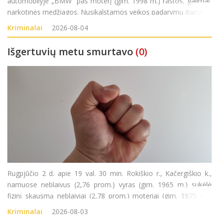
automobilyje „BMW“ pas moterį (gim. 1998 m.) rastos, galimai,
narkotinės medžiagos. Nusikalstamos veikos padarymu įtariama
moteris sulaikyta. Pradėtas ikiteisminis tyrimas pagal LR BK 259
Kriminalai
2026-08-04
str. (Neteisėtas disponavim
Išgertuvių metu smurtavo
(0)
Rugpjūčio 2 d. apie 19 val. 30 min. Rokiškio r., Kačergiškio k.,
namuose neblaivus (2,76 prom.) vyras (gim. 1965 m.) sukėlė
fizinį skausmą neblaiviai (2,78 prom.) moteriai (gim. 1975 m.).
Nusikalstamos veikos padarymu įtariamas vyras sulaikytas.
Kriminalai
2026-08-03
Pradėtas ikiteisminis tyrimas pagal LR