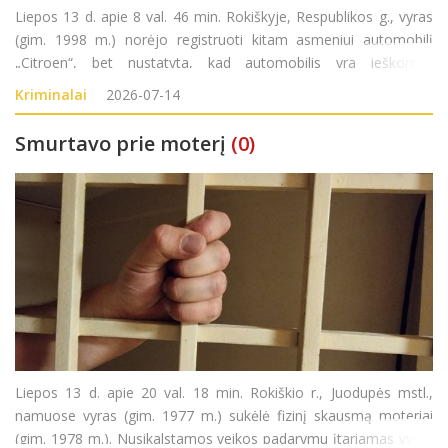
Liepos 13 d. apie 8 val. 46 min. Rokiškyje, Respublikos g., vyras
(gim. 1998 m.) norėjo registruoti kitam asmeniui automobilį
„Citroen“, bet nustatyta, kad automobilis yra ieškomas
Norvegijoje. Pradėtas ikiteisminis tyrimas pagal LR BK 189 str.
Kriminalai
2026-07-14
Smurtavo prie moterį
(0)
Liepos 13 d. apie 20 val. 18 min. Rokiškio r., Juodupės mstl.,
namuose vyras (gim. 1977 m.) sukėlė fizinį skausmą moteriai
(gim. 1978 m.). Nusikalstamos veikos padarymu įtariamas vyras