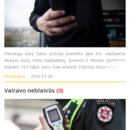
Pastarąją parą šalies policijai pranešta apie tris sukčiavimo
atvejus, kurių metu Kaišiadorių, Jonavos ir Vilniaus gyventojai
prarado 74,3 tūkst. eurų. Kaip pranešė Policijos departamentas,
trečiadienį į Kaišiadorių rajono policijos komisariatą kreipėsi
Kriminalai
2026-07-29
1946 metai
Vairavo neblaivūs
(0)