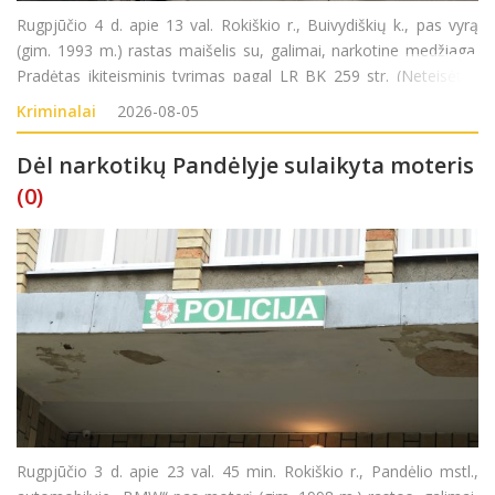
Rugpjūčio 4 d. apie 13 val. Rokiškio r., Buivydiškių k., pas vyrą
(gim. 1993 m.) rastas maišelis su, galimai, narkotine medžiaga.
Pradėtas ikiteisminis tyrimas pagal LR BK 259 str. (Neteisėtas
disponavimas narkotinėmis ar psichotropinėmis medžiagomis
Kriminalai
2026-08-05
be tikslo jas platinti
Dėl narkotikų Pandėlyje sulaikyta moteris
(0)
Rugpjūčio 3 d. apie 23 val. 45 min. Rokiškio r., Pandėlio mstl.,