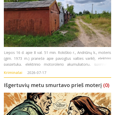
Liepos 16 d. apie 8 val. 51 min. Rokiškio r., Andriūnų k., moteris
(gim. 1973 m.) pranešė apie pavogtus valties variklį, elektrinį
paspirtuką, elektrinio motorolerio akumuliatorių, suvirinimo
aparatą, orapūtę, kampinį šlifuoklį iš garažo. Turtinė žala
Kriminalai
2026-07-17
tikslinama. Pradėta
Išgertuvių metu smurtavo prieš moterį
(0)