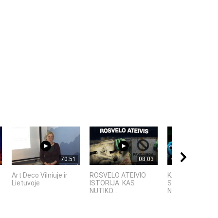
70:51
08:03
Art Deco Vilniuje ir
ROSVELO ATEIVIO
KAS TAS „SIX-
Lietuvoje
ISTORIJA: KAS
SEVEN“?
NUTIKO...
NEPAAIŠKINAMAS