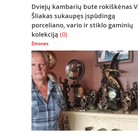
Dviejų kambarių bute rokiškėnas V
Šliakas sukaupęs įspūdingą
porceliano, vario ir stiklo gaminių
kolekciją
(0)
Žmonės