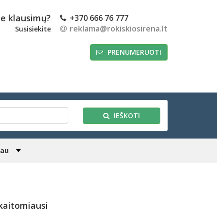
te klausimų?
+370 666 76 777
reklama@rokiskiosirena.lt
Susisiekite
PRENUMERUOTI
IEŠKOTI
iau
kaitomiausi