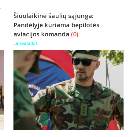
.
Šiuolaikinė šaulių sąjunga:
Pandėlyje kuriama bepilotės
aviacijos komanda
(0)
Laisvalaikis