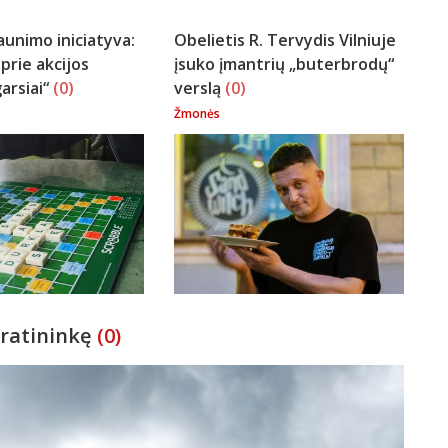
aunimo iniciatyva:
Obelietis R. Tervydis Vilniuje
 prie akcijos
įsuko įmantrių „buterbrodų“
arsiai“
(0)
verslą
(0)
Žmonės
iratininkę
(0)