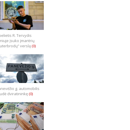
elietis R. Tervydis
lniuje įsuko įmantrių
uterbrodų“ verslą
(0)
nevėžio g. automobilis
iudė dviratininkę
(0)