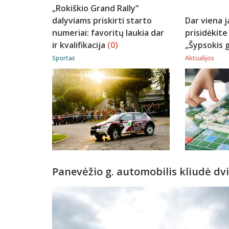
„Rokiškio Grand Rally“
dalyviams priskirti starto
Dar viena j
numeriai: favoritų laukia dar
prisidėkite
ir kvalifikacija
(0)
„Šypsokis g
Sportas
Aktualijos
Panevėžio g. automobilis kliudė dv