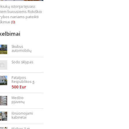
kiukų istorija tęsiasi:
iem buvusiems Rokiškio
rybos nariams pateikti
škiniai
(0)
kelbimai
Skubus
automobilių
supirkimas
Sodo sklypas
Patalpos
Respublikos g.
23
500 Eur
Medžio
pjuvenų
granulės,
briketai
Išnuomojami
kabinetai
Nepriklausomy
bės aikštėje
Malkos 3 m.