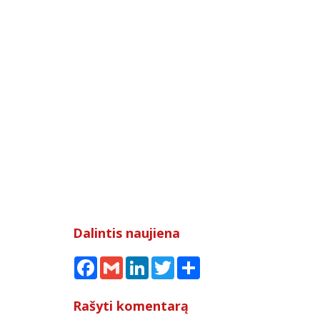
Dalintis naujiena
Facebook
Gmail
LinkedIn
Twitter
Share
Rašyti komentarą