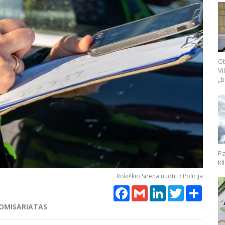
Ob
Vi
„b
Pa
kl
Rokiškio Sirena nuotr. / Policija
Facebook
Gmail
LinkedIn
Twitter
Share
KOMISARIATAS