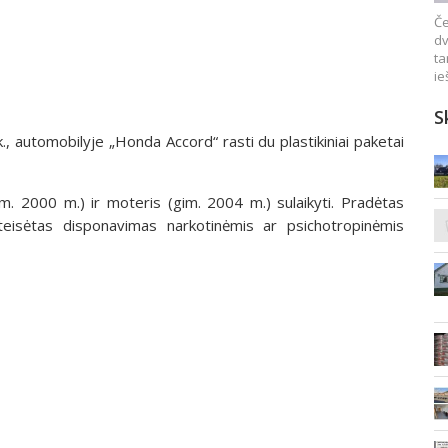
Če
dv
ta
ie
S
 k., automobilyje „Honda Accord“ rasti du plastikiniai paketai
m. 2000 m.) ir moteris (gim. 2004 m.) sulaikyti. Pradėtas
teisėtas disponavimas narkotinėmis ar psichotropinėmis