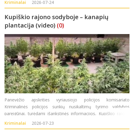
Kriminalai
2026-07-24
pagalbos medikams.
Kupiškio rajono sodyboje – kanapių
plantacija (video)
(0)
Panevėžio apskrities vyriausiojo policijos komisariato
Kriminalinės policijos sunkių nusikaltimų tyrimo valdybos
pareigūnai, turėdami išankstinės informacijos, Kupiškio rajone
surado didelį kiekį sodyboje auginamų kanapių augalų. Atlikę
Kriminalai
2026-07-23
kratą Kupiškio rajono gyventojo (