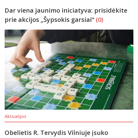
Dar viena jaunimo iniciatyva: prisidėkite
prie akcijos „Šypsokis garsiai“
(0)
Aktualijos
Obelietis R. Tervydis Vilniuje įsuko