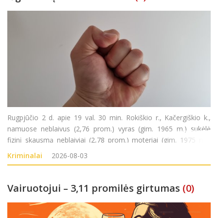
Rugpjūčio 2 d. apie 19 val. 30 min. Rokiškio r., Kačergiškio k.,
namuose neblaivus (2,76 prom.) vyras (gim. 1965 m.) sukėlė
fizinį skausmą neblaiviai (2,78 prom.) moteriai (gim. 1975 m.).
Nusikalstamos veikos padarymu įtariamas vyras sulaikytas.
Kriminalai
2026-08-03
Pradėtas ikiteisminis tyrimas pagal LR
Vairuotojui – 3,11 promilės girtumas
(0)