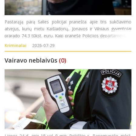
Pastarąją parą šalies policijai pranešta apie tris sukčiavimo
atvejus, kurių metu Kaišiadorių, Jonavos ir Vilniaus gyventojai
prarado 74,3 tūkst. eurų. Kaip pranešė Policijos departamentas,
trečiadienį į Kaišiadorių rajono policijos komisariatą kreipėsi
Kriminalai
2026-07-29
1946 metai
Vairavo neblaivūs
(0)
Liepos 24 d. apie 18 val. 9 min. Rokiškio r., Panemunėlio gelež.