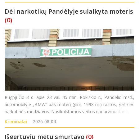
be tikslo jas platinti
Dėl narkotikų Pandėlyje sulaikyta moteris
(0)
Rugpjūčio 3 d. apie 23 val. 45 min. Rokiškio r., Pandėlio mstl.,
automobilyje „BMW“ pas moterį (gim. 1998 m.) rastos, galimai,
narkotinės medžiagos. Nusikalstamos veikos padarymu įtariama
moteris sulaikyta. Pradėtas ikiteisminis tyrimas pagal LR BK 259
Kriminalai
2026-08-04
str. (Neteisėtas disponavim
Išgertuvių metu smurtavo
(0)