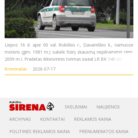
Liepos 16 d. apie 00 val. Rokiškio r., Davainiškio k., namuose
moteris (gim. 1981 m.) sukėlė fizinį skausmą nepilnametei (gim.
2009 m.). Pradėtas ikiteisminis tyrimas pagal LR BK 140 str.
Kriminalai
2026-07-17
SKELBIMAI
NAUJIENOS
ARCHYVAS
KONTAKTAI
REKLAMOS KAINA
POLITINĖS REKLAMOS KAINA
PRENUMERATOS KAINA