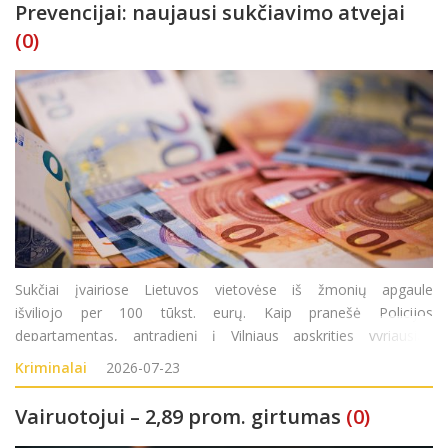
Prevencijai: naujausi sukčiavimo atvejai
(0)
Sukčiai įvairiose Lietuvos vietovėse iš žmonių apgaule
išviliojo per 100 tūkst. eurų. Kaip pranešė Policijos
departamentas, antradienį į Vilniaus apskrities vyriausiąjį
policijos komisariatą (AVPK) kreipėsi 1950 metais gimusi
Kriminalai
2026-07-23
moteris. Ji pranešė, kad pirmadienį
Vairuotojui – 2,89 prom. girtumas
(0)