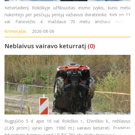
Ketvirtadienį Rokiškyje užfiksuotas eismo įvykis, kurio metu
nukentėjo per pėsčiųjų perėją važiavusi dviratininkė. Kiek po 11
val. Panevėžio g. maždaug 70 metų amžiaus moteris
važiuodama dviračiu kirto pėsčiųjų perėją. Tuo pačiu metu
Kriminalai
2026-08-06
važiavusi automobilio vairuotoja nespėjo laiku sustabdyti
Neblaivus vairavo keturratį
(0)
Rugpjūčio 5 d. apie 16 val. Rokiškio r., Ežeriškio k., neblaivus
(2,65 prom.) vyras (gim. 1980 m.) vairavo keturratį. Pradėtas
ikiteisminis tyrimas pagal LR BK 281 str. (Kelių transporto eismo