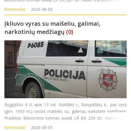
saugumo ar transporto priemonių eksploatavimo taisyklių
Kriminalai
2026-08-06
pažeidimas).
Įkliuvo vyras su maišeliu, galimai,
narkotinių medžiagų
(0)
Rugpjūčio 4 d. apie 13 val. Rokiškio r., Buivydiškių k., pas vyrą
(gim. 1993 m.) rastas maišelis su, galimai, narkotine medžiaga.
Pradėtas ikiteisminis tyrimas pagal LR BK 259 str. (Neteisėtas
disponavimas narkotinėmis ar psichotropinėmis medžiagomis
Kriminalai
2026-08-05