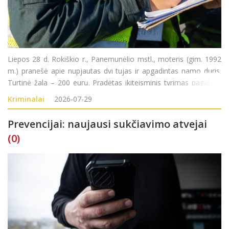
Liepos 28 d. Rokiškio r., Panemunėlio mstl., moteris (gim. 1992
m.) pranešė apie nupjautas dvi tujas ir apgadintas namo duris.
Turtinė žala – 200 eurų. Pradėtas ikiteisminis tyrimas pagal LR
BK 187 str. (Turto sunaikinimas ar sugadinimas).
Kriminalai
2026-07-29
Prevencijai: naujausi sukčiavimo atvejai
(0)