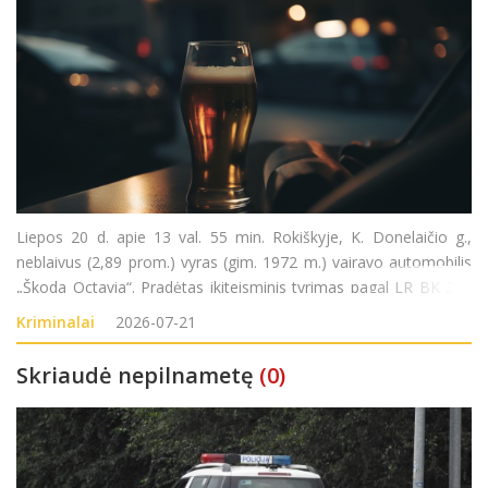
Liepos 20 d. apie 13 val. 55 min. Rokiškyje, K. Donelaičio g.,
neblaivus (2,89 prom.) vyras (gim. 1972 m.) vairavo automobilis
„Škoda Octavia“. Pradėtas ikiteisminis tyrimas pagal LR BK 281
str. (Kelių transporto eismo saugumo ar transporto priemonių
Kriminalai
2026-07-21
eksploatavimo taisykli
Skriaudė nepilnametę
(0)