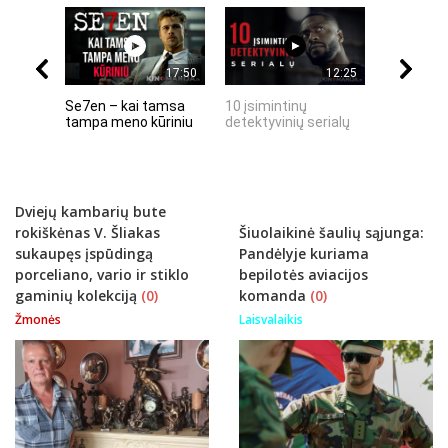
17:50
12:25
Se7en – kai tamsa
10 įsimintinų
10 įtempt
tampa meno kūriniu
detektyvinių serialų
stingdanč
istorijų
Dviejų kambarių bute
rokiškėnas V. Šliakas
Šiuolaikinė šaulių sąjunga:
sukaupęs įspūdingą
Pandėlyje kuriama
porceliano, vario ir stiklo
bepilotės aviacijos
gaminių kolekciją
(0)
komanda
(0)
Žmonės
Laisvalaikis