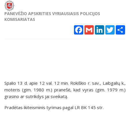
PANEVĖŽIO APSKRITIES VYRIAUSIASIS POLICIJOS
KOMISARIATAS
Facebook
Gmail
LinkedIn
Twitter
Sh
Spalio 13 d. apie 12 val. 12 min. Rokiškio r. sav., Laibgalių k.,
moteris (gim. 1980 m.) pranešė, kad vyras (gim. 1979 m.)
grasino ar sutrikdys jai sveikatą.
Pradėtas ikiteisminis tyrimas pagal LR BK 145 str.