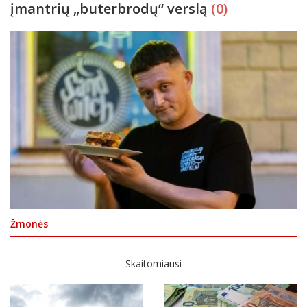
įmantrių „buterbrodų“ verslą
(0)
Žmonės
Skaitomiausi