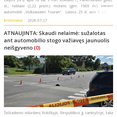
st., neblaivi (2,22 prom.) moteris (gim. 1969 m.) vairavo
automobilį „Volkswagen Touran“. Liepos 25 d. apie 5 val. 40
min. Rokiškio r., Kazliškėlio k., neblaivus (1,88 prom.) vyras (gim.
Kriminalai
2026-07-27
2008 m.)
ATNAUJINTA: Skaudi nelaimė: sužalotas
ant automobilio stogo važiavęs jaunuolis
neišgyveno
(0)
Šeštadienio vidurdienį Rokiškyje, Respublikos g. sankryžoje, šalia