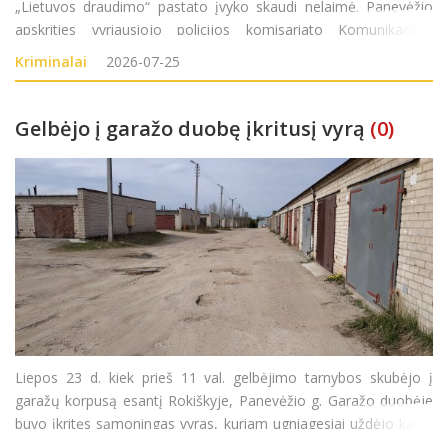
„Lietuvos draudimo“ pastato įvyko skaudi nelaimė. Panevėžio
apskrities vyriausiojo policijos komisariato Komunikacijos
poskyrio vyriausioji specialistė Akvilė Aleksejeva „Rokiškio
Kriminalai
2026-07-25
Gelbėjo į garažo duobę įkritusį vyrą
(0)
Liepos 23 d. kiek prieš 11 val. gelbėjimo tarnybos skubėjo į
garažų korpusą esantį Rokiškyje, Panevėžio g. Garažo duobėje
buvo įkritęs sąmoningas vyras, kuriam ugniagesiai uždėjo kaklo
įtvarą, iškėlė jį iš garažo duobės ir perdavė greitosios medicinos