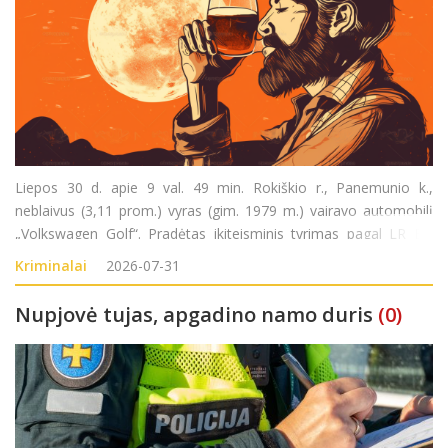
Liepos 30 d. apie 9 val. 49 min. Rokiškio r., Panemunio k.,
neblaivus (3,11 prom.) vyras (gim. 1979 m.) vairavo automobilį
„Volkswagen Golf“. Pradėtas ikiteisminis tyrimas pagal LR BK
281 str.(Kelių transporto eismo saugumo ar transporto
Kriminalai
2026-07-31
priemonių eksploatavimo taisyklių pažeidim
Nupjovė tujas, apgadino namo duris
(0)