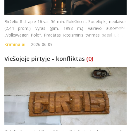
Birželio 8 d. apie 16 val. 56 min. Rokiškio r., Sodelių k., neblaivus
(2,44 prom.) vyras (gim. 1998 m.) vairavo automobilį
„Volkswagen Polo“. Pradėtas ikiteisminis tyrimas pagal LR BK
281 str. (Kelių transporto eismo saugumo ar transporto
Kriminalai
2026-06-09
priemonių eksploatavimo taisyklių pažeidi
Viešojoje pirtyje – konfliktas
(0)