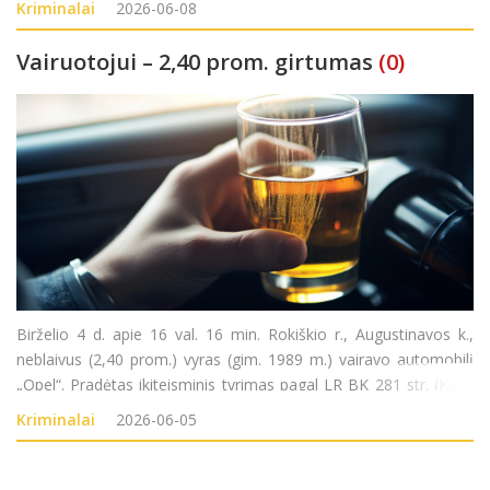
Kriminalai
2026-06-08
BK 140 str. (Fizinio skausmo sukėl
Vairuotojui – 2,40 prom. girtumas
(0)
Birželio 4 d. apie 16 val. 16 min. Rokiškio r., Augustinavos k.,
neblaivus (2,40 prom.) vyras (gim. 1989 m.) vairavo automobilį
„Opel“. Pradėtas ikiteisminis tyrimas pagal LR BK 281 str. (Kelių
transporto eismo saugumo ar transporto priemonių
Kriminalai
2026-06-05
eksploatavimo taisyklių pažeidimas).