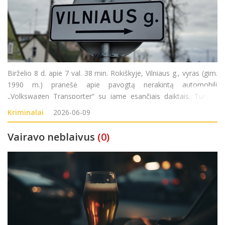
Birželio 8 d. apie 7 val. 38 min. Rokiškyje, Vilniaus g., vyras (gim.
1990 m.) pranešė apie pavogtą nerakintą automobilį
„Volkswagen Transporter“ su jame esančiais daiktais. Turtinė
žala – 7300 eurų. Pradėtas ikiteisminis tyrimas pagal LR BK 178
Kriminalai
2026-06-09
str. (Vagystė).
Vairavo neblaivus
(0)