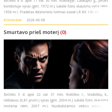
Birželio 6 d. apie 17 val. 30 min. Rokiškyje, Laukupio g., pirties
koridoriuje vyras (gim. 1972 m.) sukėlė fizinį skausmą vyrui (gim.
1956 m.). Pradėtas ikiteisminis tyrimas pagal LR BK 140 str.
Kriminalai
2026-06-08
Smurtavo prieš moterį
(0)
Birželio 5 d. apie 22 val. 31 min. Rokiškio r., Sriubiškių k.,
neblaivus (0,81 prom.) vyras (gim. 2004 m.) sukėlė fizinį skausmą
moteriai (gim. 2007 m.). Nusikalstamos veikos padarymu
įtariamas vyras sulaikytas. Pradėtas ikiteisminis tyrimas pagal LR