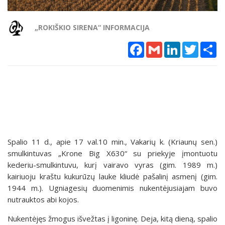
„ROKIŠKIO SIRENA“ INFORMACIJA
Facebook
Gmail
LinkedIn
Twitter
Sh
Spalio 11 d., apie 17 val.10 min., Vakarių k. (Kriaunų sen.)
smulkintuvas „Krone Big X630“ su priekyje įmontuotu
kederiu-smulkintuvu, kurį vairavo vyras (gim. 1989 m.)
kairiuoju kraštu kukurūzų lauke kliudė pašalinį asmenį (gim.
1944 m.). Ugniagesių duomenimis nukentėjusiajam buvo
nutrauktos abi kojos.
Nukentėjęs žmogus išvežtas į ligoninę. Deja, kitą dieną, spalio