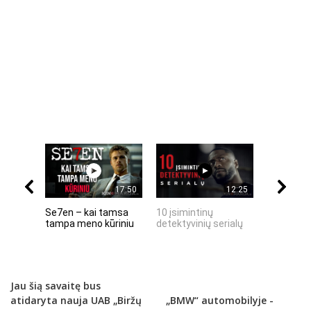
17:50
12:25
Se7en – kai tamsa
10 įsimintinų
10 įtempt
tampa meno kūriniu
detektyvinių serialų
stingdanč
istorijų
Jau šią savaitę bus
atidaryta nauja UAB „Biržų
„BMW“ automobilyje -