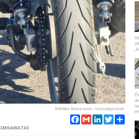
Ob
Vi
„b
Če
dv
ta
Rokiškio Sirena nuotr. / Asociatyvi nuotr.
ie
Facebook
Gmail
LinkedIn
Twitter
Share
KOMISARIATAS