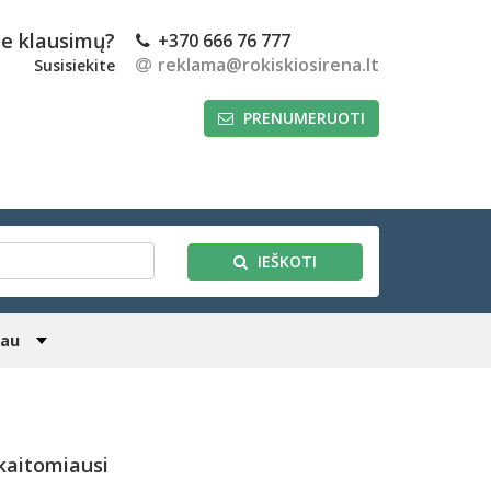
te klausimų?
+370 666 76 777
reklama@rokiskiosirena.lt
Susisiekite
PRENUMERUOTI
IEŠKOTI
iau
kaitomiausi