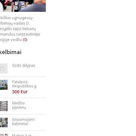
kiškio ugniagesių-
lbėtojų vadas D.
nigėlis tapo lietuvių
mandos tarptautinėje
sijoje vedliu
(0)
kelbimai
Sodo sklypas
Patalpos
Respublikos g.
23
500 Eur
Medžio
pjuvenų
granulės,
briketai
Išnuomojami
kabinetai
Nepriklausomy
bės aikštėje
Malkos 3 m.