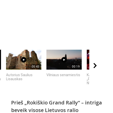
00:43
00:19
Autorius Saulius
Vilniaus senamiestis
KAIP KINIJA TA
s
Lisauskas
„PASAULIO FABR
NUTYLĖTA ISTO
Prieš „Rokiškio Grand Rally“ – intriga
beveik visose Lietuvos ralio