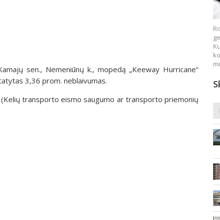
Ro
ge
Ku
ko
mi
, Kamajų sen., Nemeniūnų k., mopedą „Keeway Hurricane“
statytas 3,36 prom. neblaivumas.
S
r. (Kelių transporto eismo saugumo ar transporto priemonių