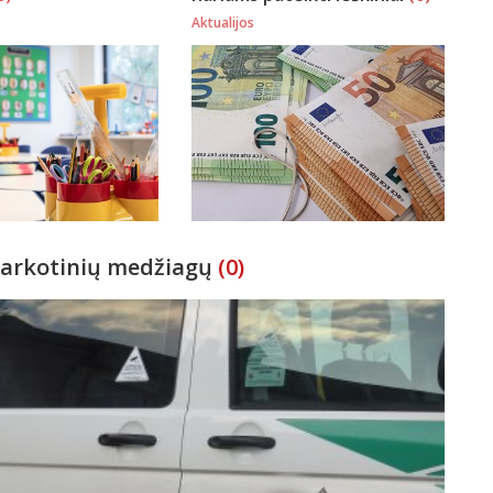
Aktualijos
 narkotinių medžiagų
(0)