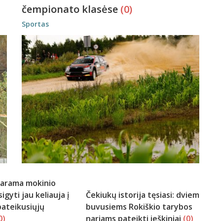
čempionato klasėse
(0)
Sportas
parama mokinio
igyti jau keliauja į
Čekiukų istorija tęsiasi: dviem
ateikusiųjų
buvusiems Rokiškio tarybos
0)
nariams pateikti ieškiniai
(0)