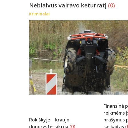
Neblaivus vairavo keturratį
(0)
Kriminalai
Finansinė 
reikmėms įs
Rokiškyje – kraujo
prašymus p
donorystės akcija
(0)
sąskaitas
(