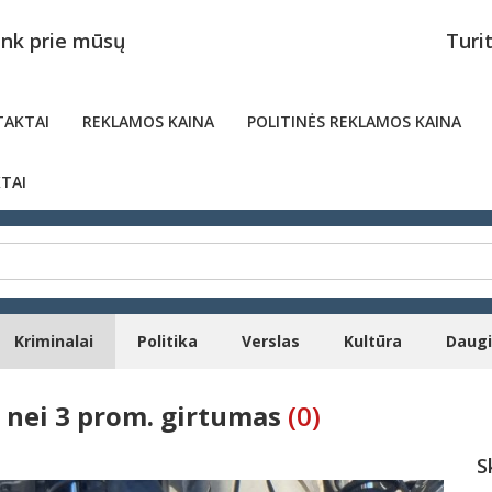
unk prie mūsų
Turi
AKTAI
REKLAMOS KAINA
POLITINĖS REKLAMOS KAINA
TAI
Kriminalai
Politika
Verslas
Kultūra
Daug
 nei 3 prom. girtumas
(0)
S