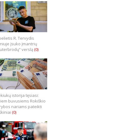
elietis R. Tervydis
lniuje įsuko įmantrių
uterbrodų“ verslą
(0)
kiukų istorija tęsiasi:
iem buvusiems Rokiškio
rybos nariams pateikti
škiniai
(0)