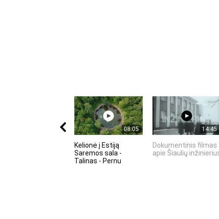
08:05
14:45
Kelionė į Estiją
Dokumentinis filmas
Saremos sala -
apie Šiaulių inžinieriu
Talinas - Pernu