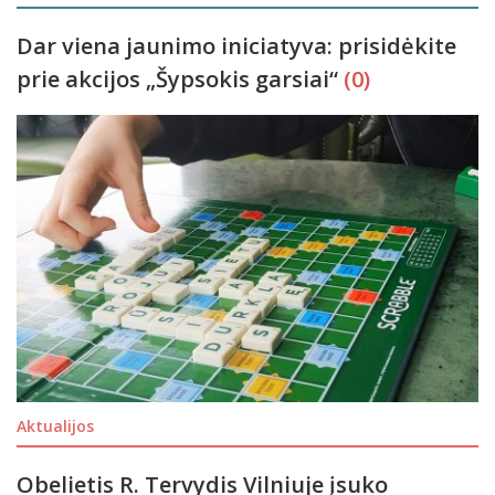
Dar viena jaunimo iniciatyva: prisidėkite
prie akcijos „Šypsokis garsiai“
(0)
Aktualijos
Obelietis R. Tervydis Vilniuje įsuko