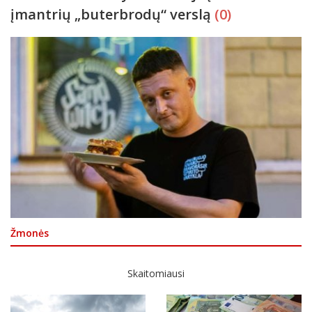
įmantrių „buterbrodų“ verslą
(0)
Žmonės
Skaitomiausi