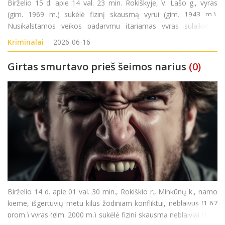
Birželio 15 d. apie 14 val. 23 min. Rokiškyje, V. Lašo g., vyras
(gim. 1969 m.) sukėlė fizinį skausmą vyrui (gim. 1943 m.).
Nusikalstamos veikos padarymu įtariamas vyras sulaikytas.
Pradėtas ikiteisminis tyrimas pagal LR BK 138 str. (Nesunkus
Kriminalai
2026-06-16
sveikatos sutrikdymas).
Girtas smurtavo prieš šeimos narius
(0)
Birželio 14 d. apie 01 val. 30 min., Rokiškio r., Minkūnų k., namo
kieme, išgertuvių metu kilus žodiniam konfliktui, neblaivus (1,67
prom.) vyras (gim. 2000 m.) sukėlė fizinį skausmą neblaiviai (1,17