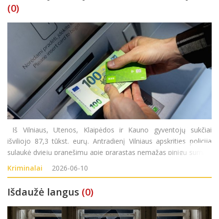
(0)
Iš Vilniaus, Utenos, Klaipėdos ir Kauno gyventojų sukčiai
išviliojo 87,3 tūkst. eurų. Antradienį Vilniaus apskrities policija
sulaukė dviejų pranešimų apie prarastas nemažas pinigų sumas.
į Vilniaus apskrities vyriausiąjį policijos komisariatą kreipėsi
Kriminalai
2026-06-10
moteris (gim. 1928
Išdaužė langus
(0)