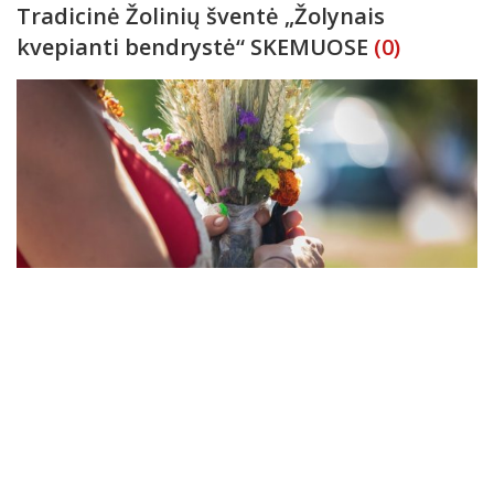
Tradicinė Žolinių šventė „Žolynais
kvepianti bendrystė“ SKEMUOSE
(0)
Kviečiame rugpjūčio 15 d. 17 val. susitikti Skemuose, kur vyks
tradicinė Žolinių šventė „Žolynais kvepianti bendrystė“! Jūsų
laukia gausi muzikinė bei šokių programa su atlikėjais iš
Panevėžio rajono bei Rokiškio, bendro žolynų paveikslo kūrimas
Renginių anonsai
2026-08-07
ir jaukios va
Žolinių šventei pins 100 vainikų
(0)