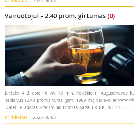
Kriminalai
2026-06-08
BK 140 str. (Fizinio skausmo sukėl
Vairuotojui – 2,40 prom. girtumas
(0)
Birželio 4 d. apie 16 val. 16 min. Rokiškio r., Augustinavos k.,
neblaivus (2,40 prom.) vyras (gim. 1989 m.) vairavo automobilį
„Opel“. Pradėtas ikiteisminis tyrimas pagal LR BK 281 str. (Kelių
transporto eismo saugumo ar transporto priemonių
Kriminalai
2026-06-05
eksploatavimo taisyklių pažeidimas).