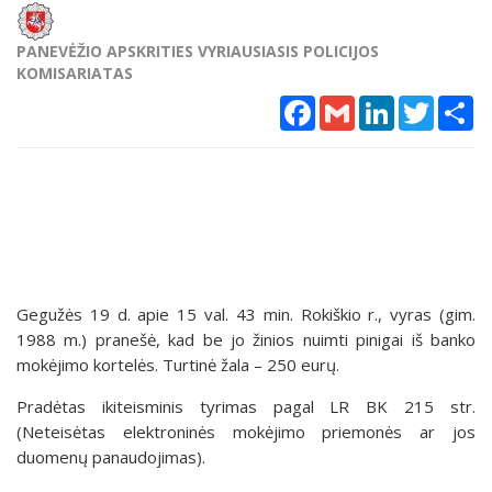
PANEVĖŽIO APSKRITIES VYRIAUSIASIS POLICIJOS
KOMISARIATAS
Facebook
Gmail
LinkedIn
Twitter
Sh
Gegužės 19 d. apie 15 val. 43 min. Rokiškio r., vyras (gim.
1988 m.) pranešė, kad be jo žinios nuimti pinigai iš banko
mokėjimo kortelės. Turtinė žala – 250 eurų.
Pradėtas ikiteisminis tyrimas pagal LR BK 215 str.
(Neteisėtas elektroninės mokėjimo priemonės ar jos
duomenų panaudojimas).