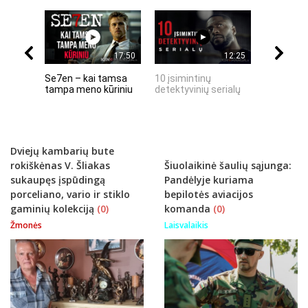
17:50
12:25
Se7en – kai tamsa
10 įsimintinų
10 įtempt
tampa meno kūriniu
detektyvinių serialų
stingdanč
istorijų
Dviejų kambarių bute
rokiškėnas V. Šliakas
Šiuolaikinė šaulių sąjunga:
sukaupęs įspūdingą
Pandėlyje kuriama
porceliano, vario ir stiklo
bepilotės aviacijos
gaminių kolekciją
(0)
komanda
(0)
Žmonės
Laisvalaikis