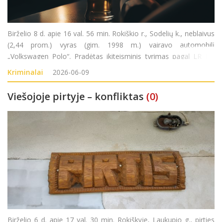
Birželio 8 d. apie 16 val. 56 min. Rokiškio r., Sodelių k., neblaivus
(2,44 prom.) vyras (gim. 1998 m.) vairavo automobilį
„Volkswagen Polo“. Pradėtas ikiteisminis tyrimas pagal LR BK
281 str. (Kelių transporto eismo saugumo ar transporto
Kriminalai
2026-06-09
priemonių eksploatavimo taisyklių pažeidi
Viešojoje pirtyje – konfliktas
(0)
Birželio 6 d. apie 17 val. 30 min. Rokiškyje, Laukupio g., pirties