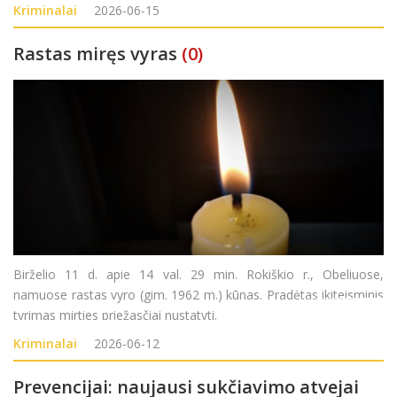
prom.) moteriai (gim. 1974 m.) ir nepilnamečiui (gim. 2009 m.).
Kriminalai
2026-06-15
Nusikalstamos veikos
Rastas miręs vyras
(0)
Birželio 11 d. apie 14 val. 29 min. Rokiškio r., Obeliuose,
namuose rastas vyro (gim. 1962 m.) kūnas. Pradėtas ikiteisminis
tyrimas mirties priežasčiai nustatyti.
Kriminalai
2026-06-12
Prevencijai: naujausi sukčiavimo atvejai