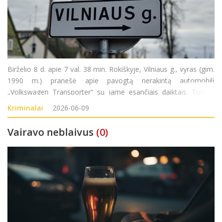
Birželio 8 d. apie 7 val. 38 min. Rokiškyje, Vilniaus g., vyras (gim.
1990 m.) pranešė apie pavogtą nerakintą automobilį
„Volkswagen Transporter“ su jame esančiais daiktais. Turtinė
žala – 7300 eurų. Pradėtas ikiteisminis tyrimas pagal LR BK 178
Kriminalai
2026-06-09
str. (Vagystė).
Vairavo neblaivus
(0)