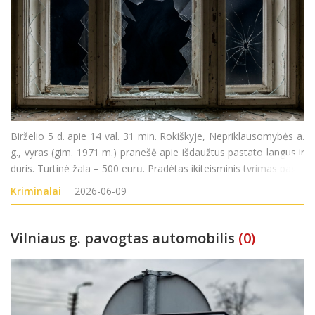
Birželio 5 d. apie 14 val. 31 min. Rokiškyje, Nepriklausomybės a.
g., vyras (gim. 1971 m.) pranešė apie išdaužtus pastato langus ir
duris. Turtinė žala – 500 eurų. Pradėtas ikiteisminis tyrimas pagal
LR BK 187 str. (Turto sunaikinimas ar sugadinimas).
Kriminalai
2026-06-09
Vilniaus g. pavogtas automobilis
(0)