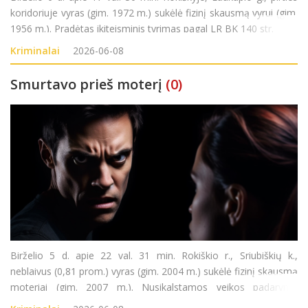
koridoriuje vyras (gim. 1972 m.) sukėlė fizinį skausmą vyrui (gim.
1956 m.). Pradėtas ikiteisminis tyrimas pagal LR BK 140 str.
Kriminalai
2026-06-08
Smurtavo prieš moterį
(0)
Birželio 5 d. apie 22 val. 31 min. Rokiškio r., Sriubiškių k.,
neblaivus (0,81 prom.) vyras (gim. 2004 m.) sukėlė fizinį skausmą
moteriai (gim. 2007 m.). Nusikalstamos veikos padarymu
įtariamas vyras sulaikytas. Pradėtas ikiteisminis tyrimas pagal LR