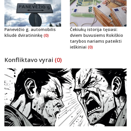
Panevėžio g. automobilis
Čekiukų istorija tęsiasi:
kliudė dviratininkę
(0)
dviem buvusiems Rokiškio
tarybos nariams pateikti
ieškiniai
(0)
Konfliktavo vyrai
(0)