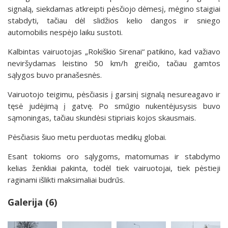
signalą, siekdamas atkreipti pėsčiojo dėmesį, mėgino staigiai
stabdyti, tačiau dėl slidžios kelio dangos ir sniego
automobilis nespėjo laiku sustoti.
Kalbintas vairuotojas „Rokiškio Sirenai“ patikino, kad važiavo
neviršydamas leistino 50 km/h greičio, tačiau gamtos
sąlygos buvo pranašesnės.
Vairuotojo teigimu, pėsčiasis į garsinį signalą nesureagavo ir
tęsė judėjimą į gatvę. Po smūgio nukentėjusysis buvo
sąmoningas, tačiau skundėsi stipriais kojos skausmais.
Pėsčiasis šiuo metu perduotas medikų globai.
Esant tokioms oro sąlygoms, matomumas ir stabdymo
kelias ženkliai pakinta, todėl tiek vairuotojai, tiek pėstieji
raginami išlikti maksimaliai budrūs.
Galerija (6)