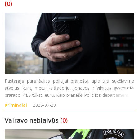
(0)
Pastarąją parą šalies policijai pranešta apie tris sukčiavimo
atvejus, kurių metu Kaišiadorių, Jonavos ir Vilniaus gyventojai
prarado 74,3 tūkst. eurų. Kaip pranešė Policijos departamentas,
trečiadienį į Kaišiadorių rajono policijos komisariatą kreipėsi
Kriminalai
2026-07-29
1946 metai
Vairavo neblaivūs
(0)