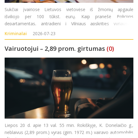
Sukčiai įvairiose Lietuvos vietovėse iš žmonių apgaule
išviliojo per 100 tūkst. eurų. Kaip pranešė Policijos
departamentas, antradienį į Vilniaus apskrities vyriausiąjį
policijos komisariatą (AVPK) kreipėsi 1950 metais gimusi
Kriminalai
2026-07-23
moteris. Ji pranešė, kad pirmadienį
Vairuotojui – 2,89 prom. girtumas
(0)
Liepos 20 d. apie 13 val. 55 min. Rokiškyje, K. Donelaičio g.,
neblaivus (2,89 prom.) vyras (gim. 1972 m.) vairavo automobilis