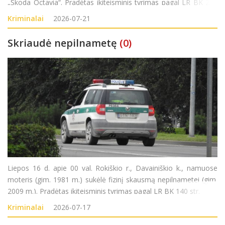
„Škoda Octavia“. Pradėtas ikiteisminis tyrimas pagal LR BK 281
str. (Kelių transporto eismo saugumo ar transporto priemonių
Kriminalai
2026-07-21
eksploatavimo taisykli
Skriaudė nepilnametę
(0)
Liepos 16 d. apie 00 val. Rokiškio r., Davainiškio k., namuose
moteris (gim. 1981 m.) sukėlė fizinį skausmą nepilnametei (gim.
2009 m.). Pradėtas ikiteisminis tyrimas pagal LR BK 140 str.
Kriminalai
2026-07-17