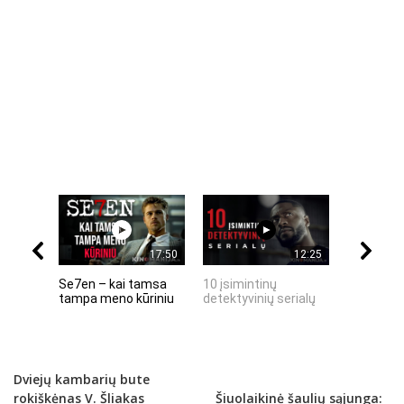
17:50
12:25
Se7en – kai tamsa
10 įsimintinų
10 įtempt
tampa meno kūriniu
detektyvinių serialų
stingdanč
istorijų
Dviejų kambarių bute
rokiškėnas V. Šliakas
Šiuolaikinė šaulių sąjunga: