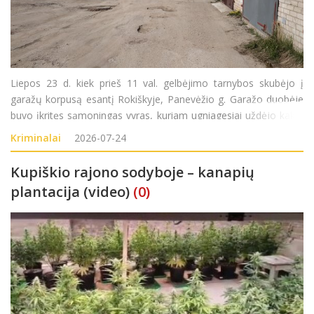
Liepos 23 d. kiek prieš 11 val. gelbėjimo tarnybos skubėjo į
garažų korpusą esantį Rokiškyje, Panevėžio g. Garažo duobėje
buvo įkritęs sąmoningas vyras, kuriam ugniagesiai uždėjo kaklo
įtvarą, iškėlė jį iš garažo duobės ir perdavė greitosios medicinos
Kriminalai
2026-07-24
pagalbos medikams.
Kupiškio rajono sodyboje – kanapių
plantacija (video)
(0)