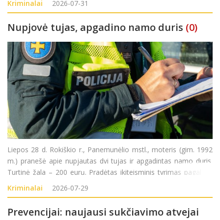
Kriminalai
2026-07-31
priemonių eksploatavimo taisyklių pažeidim
Nupjovė tujas, apgadino namo duris
(0)
Liepos 28 d. Rokiškio r., Panemunėlio mstl., moteris (gim. 1992
m.) pranešė apie nupjautas dvi tujas ir apgadintas namo duris.
Turtinė žala – 200 eurų. Pradėtas ikiteisminis tyrimas pagal LR
BK 187 str. (Turto sunaikinimas ar sugadinimas).
Kriminalai
2026-07-29
Prevencijai: naujausi sukčiavimo atvejai