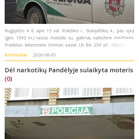
Rugpjūčio 4 d. apie 13 val. Rokiškio r., Buivydiškių k., pas vyrą
(gim. 1993 m.) rastas maišelis su, galimai, narkotine medžiaga.
Pradėtas ikiteisminis tyrimas pagal LR BK 259 str. (Neteisėtas
disponavimas narkotinėmis ar psichotropinėmis medžiagomis
Kriminalai
2026-08-05
be tikslo jas platinti
Dėl narkotikų Pandėlyje sulaikyta moteris
(0)