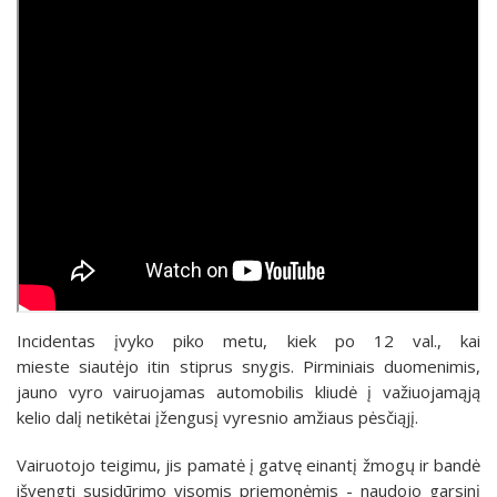
Incidentas įvyko piko metu, kiek po 12 val., kai
mieste siautėjo itin stiprus snygis. Pirminiais duomenimis,
jauno vyro vairuojamas automobilis kliudė į važiuojamąją
kelio dalį netikėtai įžengusį vyresnio amžiaus pėsčiąjį.
Vairuotojo teigimu, jis pamatė į gatvę einantį žmogų ir bandė
išvengti susidūrimo visomis priemonėmis - naudojo garsinį