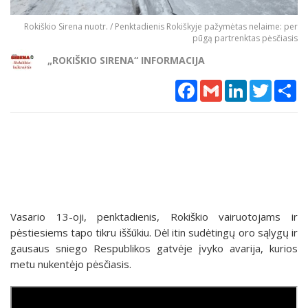
Rokiškio Sirena nuotr. / Penktadienis Rokiškyje pažymėtas nelaime: per
pūgą partrenktas pėsčiasis
„ROKIŠKIO SIRENA“ INFORMACIJA
Facebook
Gmail
LinkedIn
Twitter
Sh
Vasario 13-oji, penktadienis, Rokiškio vairuotojams ir
pėstiesiems tapo tikru iššūkiu. Dėl itin sudėtingų oro sąlygų ir
gausaus sniego Respublikos gatvėje įvyko avarija, kurios
metu nukentėjo pėsčiasis.