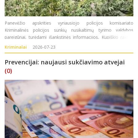
Panevėžio apskrities vyriausiojo policijos komisariato
Kriminalinės policijos sunkių nusikaltimų tyrimo valdybos
pareigūnai, turėdami išankstinės informacijos, Kupiškio rajone
surado didelį kiekį sodyboje auginamų kanapių augalų. Atlikę
Kriminalai
2026-07-23
kratą Kupiškio rajono gyventojo (
Prevencijai: naujausi sukčiavimo atvejai
(0)