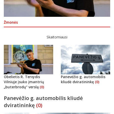
Žmonės
Skaitomiausi
Obelietis R. Tervydis
Panevėžio g. automobilis
Vilniuje įsuko įmantrių
kliudė dviratininkę
(0)
„buterbrodų“ verslą
(0)
Panevėžio g. automobilis kliudė
dviratininkę
(0)