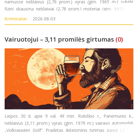
namuose neblaivus (2,76 prom.) vyras (gim. 1965 m.) sukėlė
fizinį skausmą neblaiviai (2,78 prom.) moteriai (gim. 1975 m.).
Nusikalstamos veikos padarymu įtariamas vyras sulaikytas.
Kriminalai
2026-08-03
Pradėtas ikiteisminis tyrimas pagal LR
Vairuotojui – 3,11 promilės girtumas
(0)
Liepos 30 d. apie 9 val. 49 min. Rokiškio r., Panemunio k.,
neblaivus (3,11 prom.) vyras (gim. 1979 m.) vairavo automobilį
„Volkswagen Golf“. Pradėtas ikiteisminis tyrimas pagal LR BK
281 str.(Kelių transporto eismo saugumo ar transporto