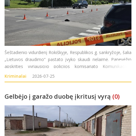
Šeštadienio vidurdienį Rokiškyje, Respublikos g. sankryžoje, šalia
„Lietuvos draudimo“ pastato įvyko skaudi nelaimė. Panevėžio
apskrities vyriausiojo policijos komisariato Komunikacijos
poskyrio vyriausioji specialistė Akvilė Aleksejeva „Rokiškio
Kriminalai
2026-07-25
Gelbėjo į garažo duobę įkritusį vyrą
(0)