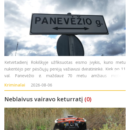
Ketvirtadienį Rokiškyje užfiksuotas eismo įvykis, kurio metu
nukentėjo per pėsčiųjų perėją važiavusi dviratininkė. Kiek po 11
val. Panevėžio g. maždaug 70 metų amžiaus moteris
važiuodama dviračiu kirto pėsčiųjų perėją. Tuo pačiu metu
Kriminalai
2026-08-06
važiavusi automobilio vairuotoja nespėjo laiku sustabdyti
Neblaivus vairavo keturratį
(0)