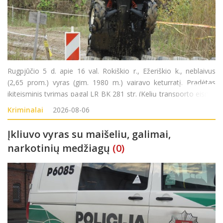
Rugpjūčio 5 d. apie 16 val. Rokiškio r., Ežeriškio k., neblaivus
(2,65 prom.) vyras (gim. 1980 m.) vairavo keturratį. Pradėtas
ikiteisminis tyrimas pagal LR BK 281 str. (Kelių transporto eismo
saugumo ar transporto priemonių eksploatavimo taisyklių
Kriminalai
2026-08-06
pažeidimas).
Įkliuvo vyras su maišeliu, galimai,
narkotinių medžiagų
(0)