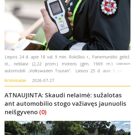
Liepos 24 d. apie 18 val. 9 min. Rokiškio r., Panemunėlio gelež.
st., neblaivi (2,22 prom.) moteris (gim. 1969 m.) vairavo
automobilį „Volkswagen Touran“. Liepos 25 d. apie 5 val. 40
min. Rokiškio r., Kazliškėlio k., neblaivus (1,88 prom.) vyras (gim.
Kriminalai
2026-07-27
2008 m.)
ATNAUJINTA: Skaudi nelaimė: sužalotas
ant automobilio stogo važiavęs jaunuolis
neišgyveno
(0)