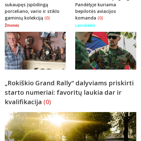
sukaupęs įspūdingą
Pandėlyje kuriama
porceliano, vario ir stiklo
bepilotės aviacijos
gaminių kolekciją
(0)
komanda
(0)
Žmonės
Laisvalaikis
„Rokiškio Grand Rally“ dalyviams priskirti
starto numeriai: favoritų laukia dar ir
kvalifikacija
(0)