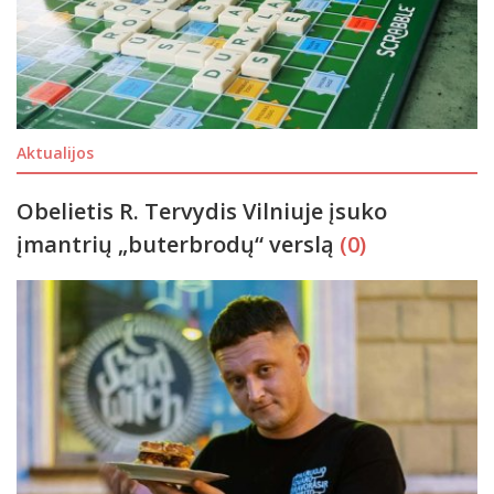
Aktualijos
Obelietis R. Tervydis Vilniuje įsuko
įmantrių „buterbrodų“ verslą
(0)