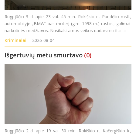
Rugpjūčio 3 d. apie 23 val. 45 min. Rokiškio r., Pandėlio mstl.,
automobilyje „BMW“ pas moterį (gim. 1998 m.) rastos, galimai,
narkotinės medžiagos. Nusikalstamos veikos padarymu įtariama
moteris sulaikyta. Pradėtas ikiteisminis tyrimas pagal LR BK 259
Kriminalai
2026-08-04
str. (Neteisėtas disponavim
Išgertuvių metu smurtavo
(0)
Rugpjūčio 2 d. apie 19 val. 30 min. Rokiškio r., Kačergiškio k.,