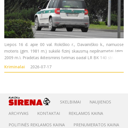
Liepos 16 d. apie 00 val. Rokiškio r., Davainiškio k., namuose
moteris (gim. 1981 m.) sukėlė fizinį skausmą nepilnametei (gim.
2009 m.). Pradėtas ikiteisminis tyrimas pagal LR BK 140 str.
Kriminalai
2026-07-17
SKELBIMAI
NAUJIENOS
ARCHYVAS
KONTAKTAI
REKLAMOS KAINA
POLITINĖS REKLAMOS KAINA
PRENUMERATOS KAINA