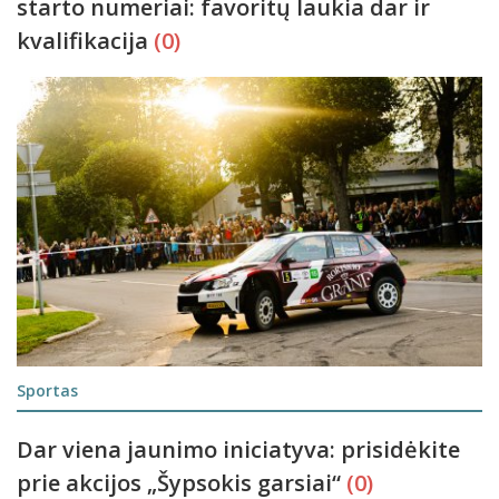
starto numeriai: favoritų laukia dar ir
kvalifikacija
(0)
Sportas
Dar viena jaunimo iniciatyva: prisidėkite
prie akcijos „Šypsokis garsiai“
(0)