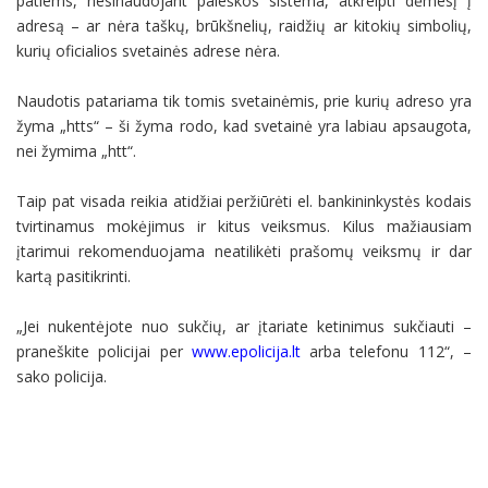
patiems, nesinaudojant paieškos sistema, atkreipti dėmesį į
adresą – ar nėra taškų, brūkšnelių, raidžių ar kitokių simbolių,
kurių oficialios svetainės adrese nėra.
Naudotis patariama tik tomis svetainėmis, prie kurių adreso yra
žyma „htts“ – ši žyma rodo, kad svetainė yra labiau apsaugota,
nei žymima „htt“.
Taip pat visada reikia atidžiai peržiūrėti el. bankininkystės kodais
tvirtinamus mokėjimus ir kitus veiksmus. Kilus mažiausiam
įtarimui rekomenduojama neatilikėti prašomų veiksmų ir dar
kartą pasitikrinti.
„Jei nukentėjote nuo sukčių, ar įtariate ketinimus sukčiauti –
praneškite policijai per
www.epolicija.lt
arba telefonu 112“, –
sako policija.