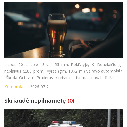
Liepos 20 d. apie 13 val. 55 min. Rokiškyje, K. Donelaičio g.,
neblaivus (2,89 prom.) vyras (gim. 1972 m.) vairavo automobilis
„Škoda Octavia“. Pradėtas ikiteisminis tyrimas pagal LR BK 281
str. (Kelių transporto eismo saugumo ar transporto priemonių
Kriminalai
2026-07-21
eksploatavimo taisykli
Skriaudė nepilnametę
(0)