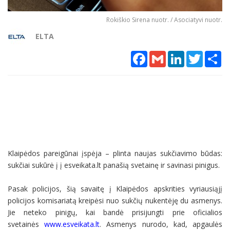
Rokiškio Sirena nuotr. / Asociatyvi nuotr.
ELTA
Facebook
Gmail
LinkedIn
Twitter
Sh
Klaipėdos pareigūnai įspėja – plinta naujas sukčiavimo būdas:
sukčiai sukūrė į į esveikata.lt panašią svetainę ir savinasi pinigus.
Pasak policijos, šią savaitę į Klaipėdos apskrities vyriausiąjį
policijos komisariatą kreipėsi nuo sukčių nukentėję du asmenys.
Jie neteko pinigų, kai bandė prisijungti prie oficialios
svetainės
www.esveikata.lt
. Asmenys nurodo, kad, apgaulės