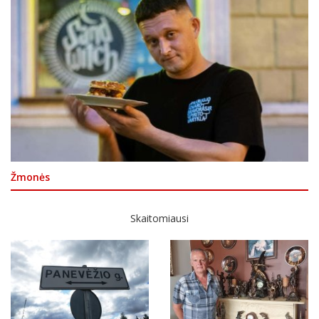
Žmonės
Skaitomiausi