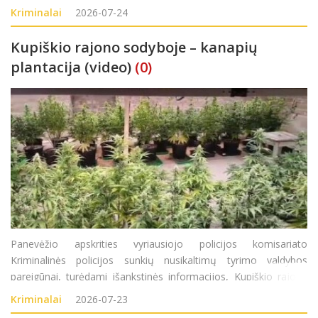
įtvarą, iškėlė jį iš garažo duobės ir perdavė greitosios medicinos
Kriminalai
2026-07-24
pagalbos medikams.
Kupiškio rajono sodyboje – kanapių
plantacija (video)
(0)
Panevėžio apskrities vyriausiojo policijos komisariato
Kriminalinės policijos sunkių nusikaltimų tyrimo valdybos
pareigūnai, turėdami išankstinės informacijos, Kupiškio rajone
surado didelį kiekį sodyboje auginamų kanapių augalų. Atlikę
Kriminalai
2026-07-23
kratą Kupiškio rajono gyventojo (