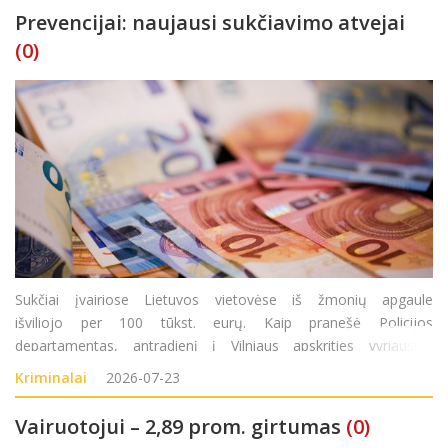
Prevencijai: naujausi sukčiavimo atvejai
(0)
Sukčiai įvairiose Lietuvos vietovėse iš žmonių apgaule
išviliojo per 100 tūkst. eurų. Kaip pranešė Policijos
departamentas, antradienį į Vilniaus apskrities vyriausiąjį
policijos komisariatą (AVPK) kreipėsi 1950 metais gimusi
Kriminalai
2026-07-23
moteris. Ji pranešė, kad pirmadienį
Vairuotojui – 2,89 prom. girtumas
(0)