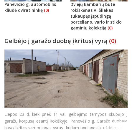
Panevėžio g. automobilis
Dviejų kambarių bute
kliudė dviratininkę
(0)
rokiškėnas V. Šliakas
sukaupęs įspūdingą
porceliano, vario ir stiklo
gaminių kolekciją
(0)
Gelbėjo į garažo duobę įkritusį vyrą
(0)
Liepos 23 d. kiek prieš 11 val. gelbėjimo tarnybos skubėjo į
garažų korpusą esantį Rokiškyje, Panevėžio g. Garažo duobėje
buvo įkritęs sąmoningas vyras, kuriam ugniagesiai uždėjo kaklo