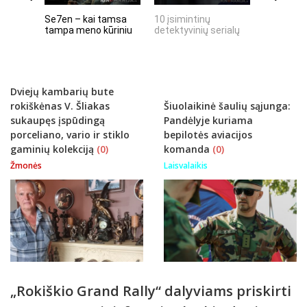
Se7en – kai tamsa
10 įsimintinų
10 įtempt
tampa meno kūriniu
detektyvinių serialų
stingdanč
istorijų
Dviejų kambarių bute
rokiškėnas V. Šliakas
Šiuolaikinė šaulių sąjunga:
sukaupęs įspūdingą
Pandėlyje kuriama
porceliano, vario ir stiklo
bepilotės aviacijos
gaminių kolekciją
(0)
komanda
(0)
Žmonės
Laisvalaikis
„Rokiškio Grand Rally“ dalyviams priskirti