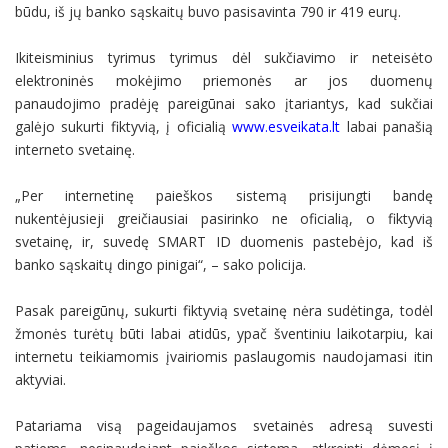
būdu, iš jų banko sąskaitų buvo pasisavinta 790 ir 419 eurų.
Ikiteisminius tyrimus tyrimus dėl sukčiavimo ir neteisėto
elektroninės mokėjimo priemonės ar jos duomenų
panaudojimo pradėję pareigūnai sako įtariantys, kad sukčiai
galėjo sukurti fiktyvią, į oficialią
www.esveikata.lt
labai panašią
interneto svetainę.
„Per internetinę paieškos sistemą prisijungti bandę
nukentėjusieji greičiausiai pasirinko ne oficialią, o fiktyvią
svetainę, ir, suvedę SMART ID duomenis pastebėjo, kad iš
banko sąskaitų dingo pinigai“, – sako policija.
Pasak pareigūnų, sukurti fiktyvią svetainę nėra sudėtinga, todėl
žmonės turėtų būti labai atidūs, ypač šventiniu laikotarpiu, kai
internetu teikiamomis įvairiomis paslaugomis naudojamasi itin
aktyviai.
Patariama visą pageidaujamos svetainės adresą suvesti