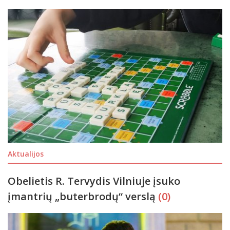
Aktualijos
Obelietis R. Tervydis Vilniuje įsuko
įmantrių „buterbrodų“ verslą
(0)