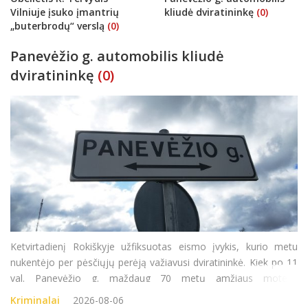
Vilniuje įsuko įmantrių
kliudė dviratininkę
(0)
„buterbrodų“ verslą
(0)
Panevėžio g. automobilis kliudė
dviratininkę
(0)
Ketvirtadienį Rokiškyje užfiksuotas eismo įvykis, kurio metu
nukentėjo per pėsčiųjų perėją važiavusi dviratininkė. Kiek po 11
val. Panevėžio g. maždaug 70 metų amžiaus moteris
važiuodama dviračiu kirto pėsčiųjų perėją. Tuo pačiu metu
Kriminalai
2026-08-06