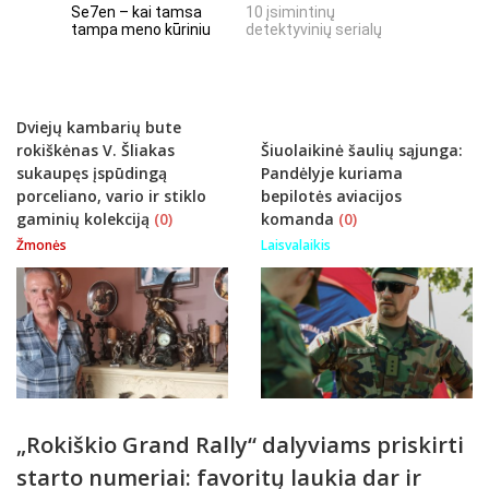
Se7en – kai tamsa
10 įsimintinų
10 įtempt
tampa meno kūriniu
detektyvinių serialų
stingdanč
istorijų
Dviejų kambarių bute
rokiškėnas V. Šliakas
Šiuolaikinė šaulių sąjunga:
sukaupęs įspūdingą
Pandėlyje kuriama
porceliano, vario ir stiklo
bepilotės aviacijos
gaminių kolekciją
(0)
komanda
(0)
Žmonės
Laisvalaikis
„Rokiškio Grand Rally“ dalyviams priskirti
starto numeriai: favoritų laukia dar ir