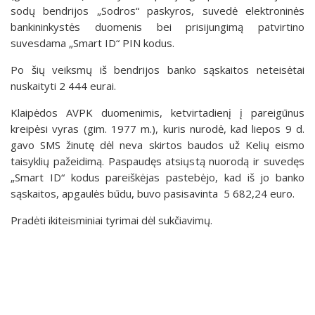
sodų bendrijos „Sodros“ paskyros, suvedė elektroninės
bankininkystės duomenis bei prisijungimą patvirtino
suvesdama „Smart ID“ PIN kodus.
Po šių veiksmų iš bendrijos banko sąskaitos neteisėtai
nuskaityti 2 444 eurai.
Klaipėdos AVPK duomenimis, ketvirtadienį į pareigūnus
kreipėsi vyras (gim. 1977 m.), kuris nurodė, kad liepos 9 d.
gavo SMS žinutę dėl neva skirtos baudos už Kelių eismo
taisyklių pažeidimą. Paspaudęs atsiųstą nuorodą ir suvedęs
„Smart ID“ kodus pareiškėjas pastebėjo, kad iš jo banko
sąskaitos, apgaulės būdu, buvo pasisavinta 5 682,24 euro.
Pradėti ikiteisminiai tyrimai dėl sukčiavimų.