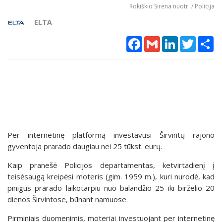
Rokiškio Sirena nuotr. / Policija
ELTA
Facebook
Gmail
LinkedIn
Twitter
Sh
Per internetinę platformą investavusi Širvintų rajono
gyventoja prarado daugiau nei 25 tūkst. eurų.
Kaip pranešė Policijos departamentas, ketvirtadienį į
teisėsaugą kreipėsi moteris (gim. 1959 m.), kuri nurodė, kad
pinigus prarado laikotarpiu nuo balandžio 25 iki birželio 20
dienos Širvintose, būnant namuose.
Pirminiais duomenimis, moteriai investuojant per internetinę