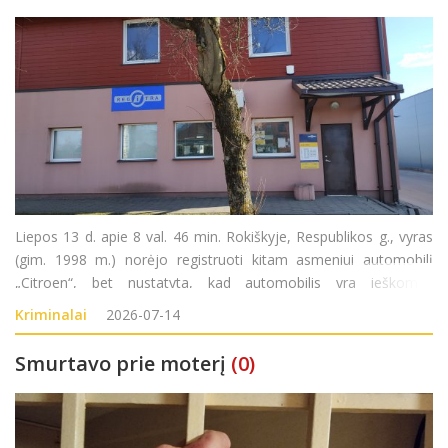
Liepos 13 d. apie 8 val. 46 min. Rokiškyje, Respublikos g., vyras
(gim. 1998 m.) norėjo registruoti kitam asmeniui automobilį
„Citroen“, bet nustatyta, kad automobilis yra ieškomas
Norvegijoje. Pradėtas ikiteisminis tyrimas pagal LR BK 189 str.
Kriminalai
2026-07-14
Smurtavo prie moterį
(0)