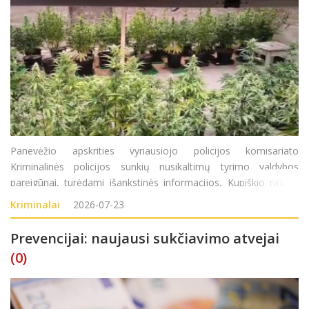
Panevėžio apskrities vyriausiojo policijos komisariato
Kriminalinės policijos sunkių nusikaltimų tyrimo valdybos
pareigūnai, turėdami išankstinės informacijos, Kupiškio rajone
surado didelį kiekį sodyboje auginamų kanapių augalų. Atlikę
Kriminalai
2026-07-23
kratą Kupiškio rajono gyventojo (
Prevencijai: naujausi sukčiavimo atvejai
(0)