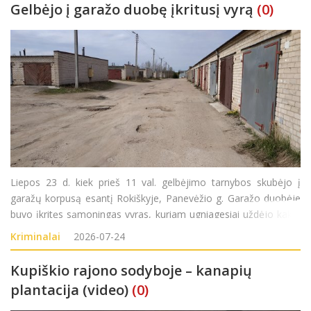
Gelbėjo į garažo duobę įkritusį vyrą
(0)
Liepos 23 d. kiek prieš 11 val. gelbėjimo tarnybos skubėjo į
garažų korpusą esantį Rokiškyje, Panevėžio g. Garažo duobėje
buvo įkritęs sąmoningas vyras, kuriam ugniagesiai uždėjo kaklo
įtvarą, iškėlė jį iš garažo duobės ir perdavė greitosios medicinos
Kriminalai
2026-07-24
pagalbos medikams.
Kupiškio rajono sodyboje – kanapių
plantacija (video)
(0)