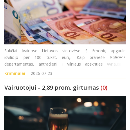
Sukčiai įvairiose Lietuvos vietovėse iš žmonių apgaule
išviliojo per 100 tūkst. eurų. Kaip pranešė Policijos
departamentas, antradienį į Vilniaus apskrities vyriausiąjį
policijos komisariatą (AVPK) kreipėsi 1950 metais gimusi
Kriminalai
2026-07-23
moteris. Ji pranešė, kad pirmadienį
Vairuotojui – 2,89 prom. girtumas
(0)