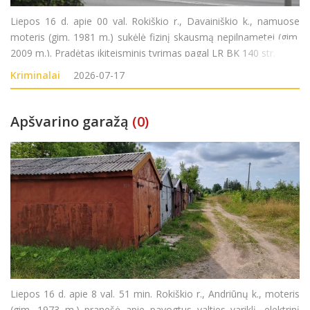
Liepos 16 d. apie 00 val. Rokiškio r., Davainiškio k., namuose
moteris (gim. 1981 m.) sukėlė fizinį skausmą nepilnametei (gim.
2009 m.). Pradėtas ikiteisminis tyrimas pagal LR BK 140 str.
Kriminalai
2026-07-17
Apšvarino garažą
(0)
Liepos 16 d. apie 8 val. 51 min. Rokiškio r., Andriūnų k., moteris
(gim. 1973 m.) pranešė apie pavogtus valties variklį, elektrinį