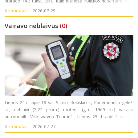
prarado 74,3 tūkst. eurų. Kaip pranešė Policijos departamentas,
trečiadienį į Kaišiadorių rajono policijos komisariatą kreipėsi
Kriminalai
2026-07-29
1946 metai
Vairavo neblaivūs
(0)
Liepos 24 d. apie 18 val. 9 min. Rokiškio r., Panemunėlio gelež.
st., neblaivi (2,22 prom.) moteris (gim. 1969 m.) vairavo
automobilį „Volkswagen Touran“. Liepos 25 d. apie 5 val. 40
min. Rokiškio r., Kazliškėlio k., neblaivus (1,88 prom.) vyras (gim.
Kriminalai
2026-07-27
2008 m.)