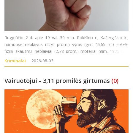
Rugpjūčio 2 d. apie 19 val. 30 min. Rokiškio r., Kačergiškio k.,
namuose neblaivus (2,76 prom.) vyras (gim. 1965 m.) sukėlė
fizinį skausmą neblaiviai (2,78 prom.) moteriai (gim. 1975 m.).
Nusikalstamos veikos padarymu įtariamas vyras sulaikytas.
Kriminalai
2026-08-03
Pradėtas ikiteisminis tyrimas pagal LR
Vairuotojui – 3,11 promilės girtumas
(0)