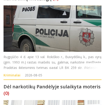
Rugpjūčio 4 d. apie 13 val. Rokiškio r., Buivydiškių k., pas vyrą
(gim. 1993 m.) rastas maišelis su, galimai, narkotine medžiaga.
Pradėtas ikiteisminis tyrimas pagal LR BK 259 str. (Neteisėtas
disponavimas narkotinėmis ar psichotropinėmis medžiagomis
Kriminalai
2026-08-05
be tikslo jas platinti
Dėl narkotikų Pandėlyje sulaikyta moteris
(0)