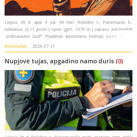
Liepos 30 d. apie 9 val. 49 min. Rokiškio r., Panemunio k.,
neblaivus (3,11 prom.) vyras (gim. 1979 m.) vairavo automobilį
„Volkswagen Golf“. Pradėtas ikiteisminis tyrimas pagal LR BK
281 str.(Kelių transporto eismo saugumo ar transporto
Kriminalai
2026-07-31
priemonių eksploatavimo taisyklių pažeidim
Nupjovė tujas, apgadino namo duris
(0)