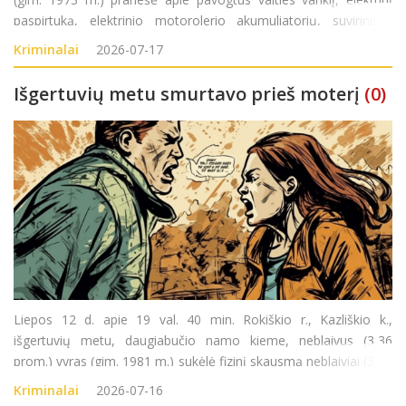
paspirtuką, elektrinio motorolerio akumuliatorių, suvirinimo
aparatą, orapūtę, kampinį šlifuoklį iš garažo. Turtinė žala
Kriminalai
2026-07-17
tikslinama. Pradėta
Išgertuvių metu smurtavo prieš moterį
(0)
Liepos 12 d. apie 19 val. 40 min. Rokiškio r., Kazliškio k.,
išgertuvių metu, daugiabučio namo kieme, neblaivus (3,36
prom.) vyras (gim. 1981 m.) sukėlė fizinį skausmą neblaiviai (3,33
prom.) moteriai (gim. 1989 m.). Pradėtas ikiteisminis tyrimas
Kriminalai
2026-07-16
pagal LR BK 140 str.