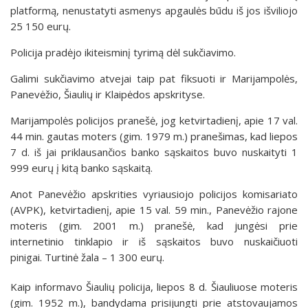
platformą, nenustatyti asmenys apgaulės būdu iš jos išviliojo
25 150 eurų.
Policija pradėjo ikiteisminį tyrimą dėl sukčiavimo.
Galimi sukčiavimo atvejai taip pat fiksuoti ir Marijampolės,
Panevėžio, Šiaulių ir Klaipėdos apskrityse.
Marijampolės policijos pranešė, jog ketvirtadienį, apie 17 val.
44 min. gautas moters (gim. 1979 m.) pranešimas, kad liepos
7 d. iš jai priklausančios banko sąskaitos buvo nuskaityti 1
999 eurų į kitą banko sąskaitą.
Anot Panevėžio apskrities vyriausiojo policijos komisariato
(AVPK), ketvirtadienį, apie 15 val. 59 min., Panevėžio rajone
moteris (gim. 2001 m.) pranešė, kad jungėsi prie
internetinio tinklapio ir iš sąskaitos buvo nuskaičiuoti
pinigai. Turtinė žala – 1 300 eurų.
Kaip informavo Šiaulių policija, liepos 8 d. Šiauliuose moteris
(gim. 1952 m.), bandydama prisijungti prie atstovaujamos