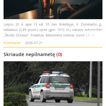
Liepos 20 d. apie 13 val. 55 min. Rokiškyje, K. Donelaičio g.,
neblaivus (2,89 prom.) vyras (gim. 1972 m.) vairavo automobilis
„Škoda Octavia“. Pradėtas ikiteisminis tyrimas pagal LR BK 281
str. (Kelių transporto eismo saugumo ar transporto priemonių
Kriminalai
2026-07-21
eksploatavimo taisykli
Skriaudė nepilnametę
(0)