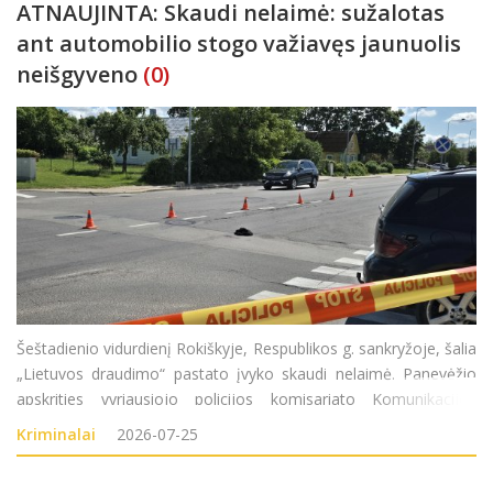
ATNAUJINTA: Skaudi nelaimė: sužalotas
ant automobilio stogo važiavęs jaunuolis
neišgyveno
(0)
Šeštadienio vidurdienį Rokiškyje, Respublikos g. sankryžoje, šalia
„Lietuvos draudimo“ pastato įvyko skaudi nelaimė. Panevėžio
apskrities vyriausiojo policijos komisariato Komunikacijos
poskyrio vyriausioji specialistė Akvilė Aleksejeva „Rokiškio
Kriminalai
2026-07-25