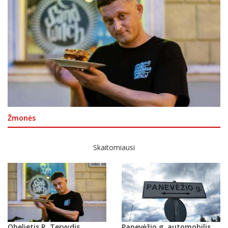
Žmonės
Skaitomiausi
Obelietis R. Tervydis
Panevėžio g. automobilis