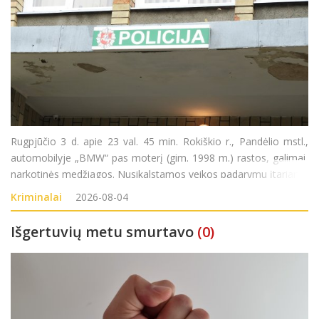
Rugpjūčio 3 d. apie 23 val. 45 min. Rokiškio r., Pandėlio mstl.,
automobilyje „BMW“ pas moterį (gim. 1998 m.) rastos, galimai,
narkotinės medžiagos. Nusikalstamos veikos padarymu įtariama
moteris sulaikyta. Pradėtas ikiteisminis tyrimas pagal LR BK 259
Kriminalai
2026-08-04
str. (Neteisėtas disponavim
Išgertuvių metu smurtavo
(0)