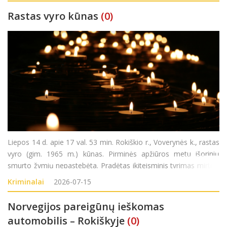
Rastas vyro kūnas
(0)
Liepos 14 d. apie 17 val. 53 min. Rokiškio r., Voverynės k., rastas
vyro (gim. 1965 m.) kūnas. Pirminės apžiūros metu išorinių
smurto žymių nepastebėta. Pradėtas ikiteisminis tyrimas mirties
priežasčiai nustatyti.
Kriminalai
2026-07-15
Norvegijos pareigūnų ieškomas
automobilis – Rokiškyje
(0)