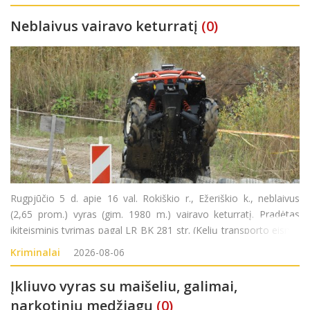
važiavusi automobilio vairuotoja nespėjo laiku sustabdyti
Neblaivus vairavo keturratį
(0)
Rugpjūčio 5 d. apie 16 val. Rokiškio r., Ežeriškio k., neblaivus
(2,65 prom.) vyras (gim. 1980 m.) vairavo keturratį. Pradėtas
ikiteisminis tyrimas pagal LR BK 281 str. (Kelių transporto eismo
saugumo ar transporto priemonių eksploatavimo taisyklių
Kriminalai
2026-08-06
pažeidimas).
Įkliuvo vyras su maišeliu, galimai,
narkotinių medžiagų
(0)