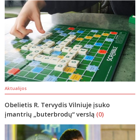
Aktualijos
Obelietis R. Tervydis Vilniuje įsuko
įmantrių „buterbrodų“ verslą
(0)