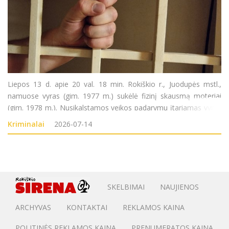
Liepos 13 d. apie 20 val. 18 min. Rokiškio r., Juodupės mstl.,
namuose vyras (gim. 1977 m.) sukėlė fizinį skausmą moteriai
(gim. 1978 m.). Nusikalstamos veikos padarymu įtariamas vyras
sulaikytas. Pradėtas ikiteisminis tyrimas pagal LR BK 140 str.
Kriminalai
2026-07-14
SKELBIMAI
NAUJIENOS
ARCHYVAS
KONTAKTAI
REKLAMOS KAINA
POLITINĖS REKLAMOS KAINA
PRENUMERATOS KAINA