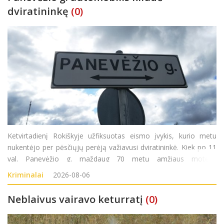
dviratininkę
(0)
Ketvirtadienį Rokiškyje užfiksuotas eismo įvykis, kurio metu
nukentėjo per pėsčiųjų perėją važiavusi dviratininkė. Kiek po 11
val. Panevėžio g. maždaug 70 metų amžiaus moteris
važiuodama dviračiu kirto pėsčiųjų perėją. Tuo pačiu metu
Kriminalai
2026-08-06
važiavusi automobilio vairuotoja nespėjo laiku sustabdyti
Neblaivus vairavo keturratį
(0)