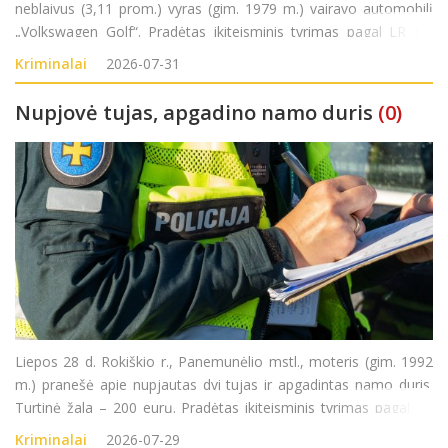
neblaivus (3,11 prom.) vyras (gim. 1979 m.) vairavo automobilį
„Volkswagen Golf“. Pradėtas ikiteisminis tyrimas pagal LR BK
281 str.(Kelių transporto eismo saugumo ar transporto
Kriminalai
2026-07-31
priemonių eksploatavimo taisyklių pažeidim
Nupjovė tujas, apgadino namo duris
(0)
Liepos 28 d. Rokiškio r., Panemunėlio mstl., moteris (gim. 1992
m.) pranešė apie nupjautas dvi tujas ir apgadintas namo duris.
Turtinė žala – 200 eurų. Pradėtas ikiteisminis tyrimas pagal LR
BK 187 str. (Turto sunaikinimas ar sugadinimas).
Kriminalai
2026-07-29