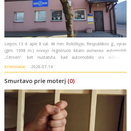
Liepos 13 d. apie 8 val. 46 min. Rokiškyje, Respublikos g., vyras
(gim. 1998 m.) norėjo registruoti kitam asmeniui automobilį
„Citroen“, bet nustatyta, kad automobilis yra ieškomas
Norvegijoje. Pradėtas ikiteisminis tyrimas pagal LR BK 189 str.
Kriminalai
2026-07-14
Smurtavo prie moterį
(0)