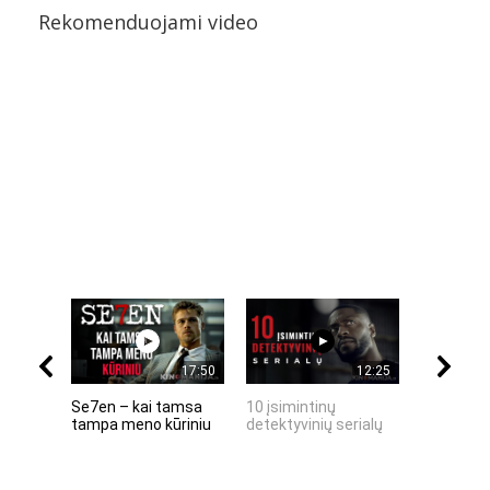
Rekomenduojami video
17:50
12:25
Se7en – kai tamsa
10 įsimintinų
10 įtempt
tampa meno kūriniu
detektyvinių serialų
stingdanč
istorijų