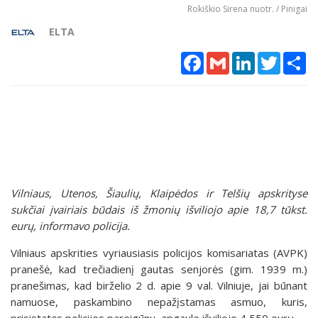
Rokiškio Sirena nuotr. / Pinigai
ELTA
Facebook
Gmail
LinkedIn
Twitter
Sh
Vilniaus, Utenos, Šiaulių, Klaipėdos ir Telšių apskrityse
sukčiai įvairiais būdais iš žmonių išviliojo apie 18,7 tūkst.
eurų, informavo policija.
Vilniaus apskrities vyriausiasis policijos komisariatas (AVPK)
pranešė, kad trečiadienį gautas senjorės (gim. 1939 m.)
pranešimas, kad birželio 2 d. apie 9 val. Vilniuje, jai būnant
namuose, paskambino nepažįstamas asmuo, kuris,
prisistatęs policijos pareigūnu, apgaule išviliojo 4 550 eurų.