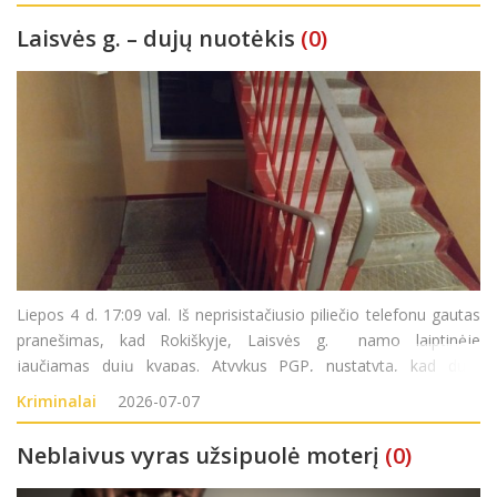
Laisvės g. – dujų nuotėkis
(0)
Liepos 4 d. 17:09 val. Iš neprisistačiusio piliečio telefonu gautas
pranešimas, kad Rokiškyje, Laisvės g. namo laiptinėje
jaučiamas dujų kvapas. Atvykus PGP, nustatyta, kad dujų
nuotėkis sklinda iš 13-ojo buto. Paaiškėjo, jog per žarnelę,
Kriminalai
2026-07-07
einančią nuo dujų s
Neblaivus vyras užsipuolė moterį
(0)