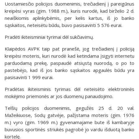
Uostamiesčio policijos duomenimis, trečiadienį į pareigūnus
kreipėsi vyras (gim. 1988 m.), kuris nurodė, kad birželio 2 d.
neaiškiomis aplinkybėmis, per kelis kartus, iš jo banko
sąskaitos, neteisėtu būdu, buvo pasisavinti 5 576 eurai.
Pradėti ikiteisminiai tyrimai dėl sukčiavimų.
Klaipėdos AVPK taip pat pranešė, jog trečiadienį į policiją
kreipėsi moteris, kuri nurodė kad ketindama įsigyti internetu
parduodamą prekę, paspaudė atsiųstą nuorodą, o po to
pastebėjo, kad iš jos banko sąskaitos apgaulės būdu yra
pasisavinti 1 999 eurai.
Pradėtas ikiteisminis tyrimas dėl
neteisėto elektroninės
mokėjimo priemonės ar jos duomenų panaudojimo.
Telšių policijos duomenimis, gegužės 25 d. 20 val.
Mažeikiuose, Sodų gatvėje, pažįstama moteris (gim. 1976
m.) vyro (gim. 1969 m.) gyvenamajame bute iš kambaryje
buvusios sportinės striukės pagrobė jo vardu išduotą banko
kortelę.