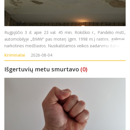
Rugpjūčio 3 d. apie 23 val. 45 min. Rokiškio r., Pandėlio mstl.,
automobilyje „BMW“ pas moterį (gim. 1998 m.) rastos, galimai,
narkotinės medžiagos. Nusikalstamos veikos padarymu įtariama
moteris sulaikyta. Pradėtas ikiteisminis tyrimas pagal LR BK 259
Kriminalai
2026-08-04
str. (Neteisėtas disponavim
Išgertuvių metu smurtavo
(0)