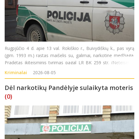
Rugpjūčio 4 d. apie 13 val. Rokiškio r., Buivydiškių k., pas vyrą
(gim. 1993 m.) rastas maišelis su, galimai, narkotine medžiaga.
Pradėtas ikiteisminis tyrimas pagal LR BK 259 str. (Neteisėtas
disponavimas narkotinėmis ar psichotropinėmis medžiagomis
Kriminalai
2026-08-05
be tikslo jas platinti
Dėl narkotikų Pandėlyje sulaikyta moteris
(0)