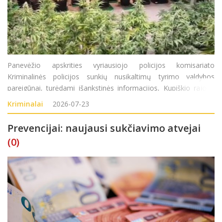
Panevėžio apskrities vyriausiojo policijos komisariato
Kriminalinės policijos sunkių nusikaltimų tyrimo valdybos
pareigūnai, turėdami išankstinės informacijos, Kupiškio rajone
surado didelį kiekį sodyboje auginamų kanapių augalų. Atlikę
Kriminalai
2026-07-23
kratą Kupiškio rajono gyventojo (
Prevencijai: naujausi sukčiavimo atvejai
(0)