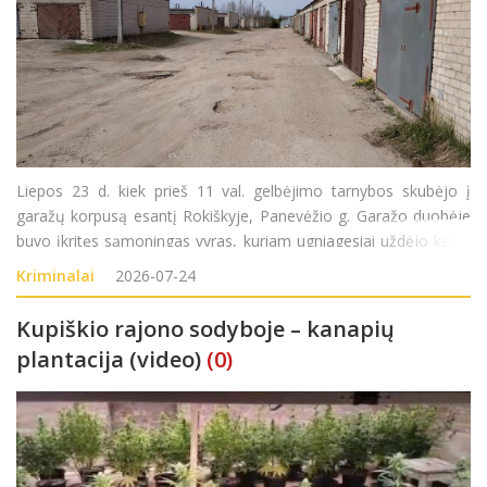
Liepos 23 d. kiek prieš 11 val. gelbėjimo tarnybos skubėjo į
garažų korpusą esantį Rokiškyje, Panevėžio g. Garažo duobėje
buvo įkritęs sąmoningas vyras, kuriam ugniagesiai uždėjo kaklo
įtvarą, iškėlė jį iš garažo duobės ir perdavė greitosios medicinos
Kriminalai
2026-07-24
pagalbos medikams.
Kupiškio rajono sodyboje – kanapių
plantacija (video)
(0)