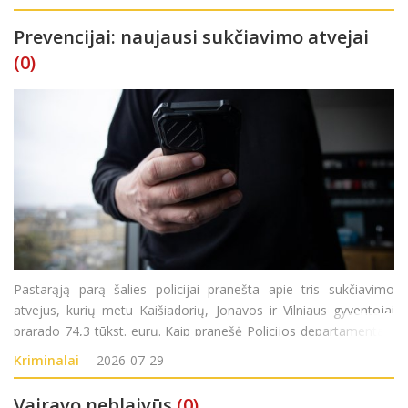
Prevencijai: naujausi sukčiavimo atvejai
(0)
Pastarąją parą šalies policijai pranešta apie tris sukčiavimo
atvejus, kurių metu Kaišiadorių, Jonavos ir Vilniaus gyventojai
prarado 74,3 tūkst. eurų. Kaip pranešė Policijos departamentas,
trečiadienį į Kaišiadorių rajono policijos komisariatą kreipėsi
Kriminalai
2026-07-29
1946 metai
Vairavo neblaivūs
(0)