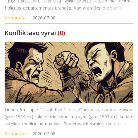
119,6 tūkst. eurų. Dėl visų įvykių pradėti ikiteisminiai tyrimai.
Policijos departamentas pranešė, kad antradienio popietę, apie
14.47 val., į Klaipėdos apskrities vyriausiąjį policijos komisariatą
Kriminalai
2026-07-08
(VPK) kreipėsi
Konfliktavo vyrai
(0)
Liepos 6 d. apie 12 val. Rokiškio r., Obeliuose, namuose vyras
(gim. 1994 m.) sukėlė fizinį skausmą vyrui (gim. 1997 m.), kuriam
suteikta medicininė pagalba. Pradėtas ikiteisminis tyrimas pagal
LR BK 138 str.
Kriminalai
2026-07-08