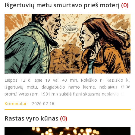
Išgertuvių metu smurtavo prieš moterį
(0)
Liepos 12 d. apie 19 val. 40 min. Rokiškio r., Kazliškio k.,
išgertuvių metu, daugiabučio namo kieme, neblaivus (3,36
prom.) vyras (gim. 1981 m.) sukėlė fizinį skausmą neblaiviai (3,33
prom.) moteriai (gim. 1989 m.). Pradėtas ikiteisminis tyrimas
Kriminalai
2026-07-16
pagal LR BK 140 str.
Rastas vyro kūnas
(0)