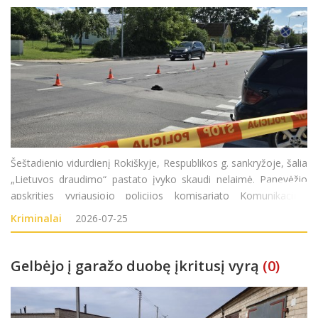
Šeštadienio vidurdienį Rokiškyje, Respublikos g. sankryžoje, šalia
„Lietuvos draudimo“ pastato įvyko skaudi nelaimė. Panevėžio
apskrities vyriausiojo policijos komisariato Komunikacijos
poskyrio vyriausioji specialistė Akvilė Aleksejeva „Rokiškio
Kriminalai
2026-07-25
Gelbėjo į garažo duobę įkritusį vyrą
(0)