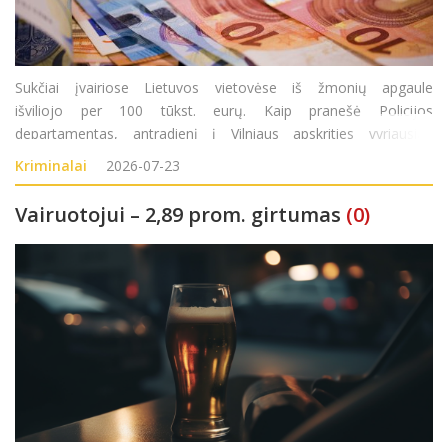
Sukčiai įvairiose Lietuvos vietovėse iš žmonių apgaule
išviliojo per 100 tūkst. eurų. Kaip pranešė Policijos
departamentas, antradienį į Vilniaus apskrities vyriausiąjį
policijos komisariatą (AVPK) kreipėsi 1950 metais gimusi
Kriminalai
2026-07-23
moteris. Ji pranešė, kad pirmadienį
Vairuotojui – 2,89 prom. girtumas
(0)