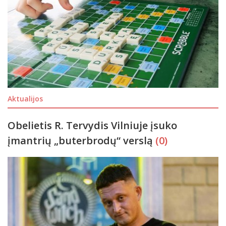
Aktualijos
Obelietis R. Tervydis Vilniuje įsuko
įmantrių „buterbrodų“ verslą
(0)