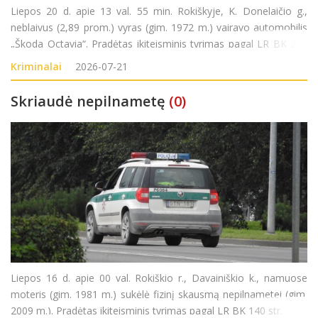
Liepos 20 d. apie 13 val. 55 min. Rokiškyje, K. Donelaičio g.,
neblaivus (2,89 prom.) vyras (gim. 1972 m.) vairavo automobilis
„Škoda Octavia“. Pradėtas ikiteisminis tyrimas pagal LR BK 281
str. (Kelių transporto eismo saugumo ar transporto priemonių
Kriminalai
2026-07-21
eksploatavimo taisykli
Skriaudė nepilnametę
(0)
Liepos 16 d. apie 00 val. Rokiškio r., Davainiškio k., namuose
moteris (gim. 1981 m.) sukėlė fizinį skausmą nepilnametei (gim.
2009 m.). Pradėtas ikiteisminis tyrimas pagal LR BK 140 str.