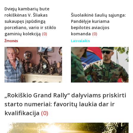
Dviejų kambarių bute
rokiškėnas V. Šliakas
Šiuolaikinė šaulių sąjunga:
sukaupęs įspūdingą
Pandėlyje kuriama
porceliano, vario ir stiklo
bepilotės aviacijos
gaminių kolekciją
(0)
komanda
(0)
Žmonės
Laisvalaikis
„Rokiškio Grand Rally“ dalyviams priskirti
starto numeriai: favoritų laukia dar ir
kvalifikacija
(0)