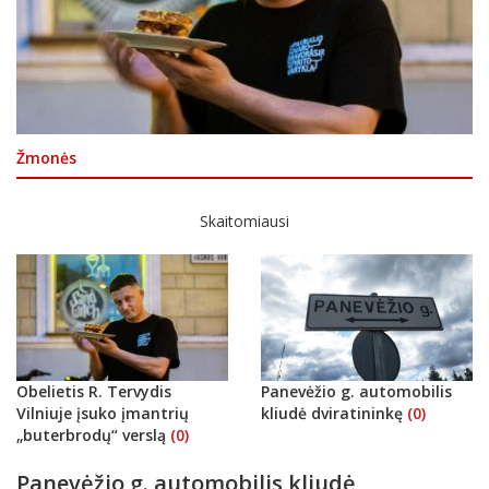
Žmonės
Skaitomiausi
Obelietis R. Tervydis
Panevėžio g. automobilis
Vilniuje įsuko įmantrių
kliudė dviratininkę
(0)
„buterbrodų“ verslą
(0)
Panevėžio g. automobilis kliudė