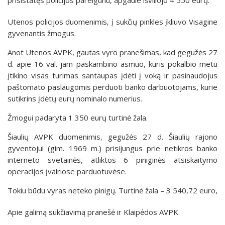
Utenos policijos duomenimis, į sukčių pinkles įkliuvo Visagine
gyvenantis žmogus.
Anot Utenos AVPK, gautas vyro pranešimas, kad gegužės 27
d. apie 16 val. jam paskambino asmuo, kuris pokalbio metu
įtikino visas turimas santaupas įdėti į voką ir pasinaudojus
paštomato paslaugomis perduoti banko darbuotojams, kurie
sutikrins įdėtų eurų nominalo numerius.
Žmogui padaryta 1 350 eurų turtinė žala.
Šiaulių AVPK duomenimis, gegužės 27 d. Šiaulių rajono
gyventojui (gim. 1969 m.) prisijungus prie netikros banko
interneto svetainės, atliktos 6 piniginės atsiskaitymo
operacijos įvairiose parduotuvėse.
Tokiu būdu vyras neteko pinigų. Turtinė žala – 3 540,72 euro,
Apie galimą sukčiavimą pranešė ir Klaipėdos AVPK.