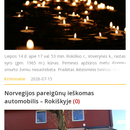
Liepos 14 d. apie 17 val. 53 min. Rokiškio r., Voverynės k., rastas
vyro (gim. 1965 m.) kūnas. Pirminės apžiūros metu išorinių
smurto žymių nepastebėta. Pradėtas ikiteisminis tyrimas mirties
priežasčiai nustatyti.
Kriminalai
2026-07-15
Norvegijos pareigūnų ieškomas
automobilis – Rokiškyje
(0)