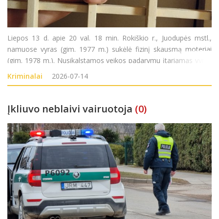
Liepos 13 d. apie 20 val. 18 min. Rokiškio r., Juodupės mstl.,
namuose vyras (gim. 1977 m.) sukėlė fizinį skausmą moteriai
(gim. 1978 m.). Nusikalstamos veikos padarymu įtariamas vyras
sulaikytas. Pradėtas ikiteisminis tyrimas pagal LR BK 140 str.
Kriminalai
2026-07-14
Įkliuvo neblaivi vairuotoja
(0)