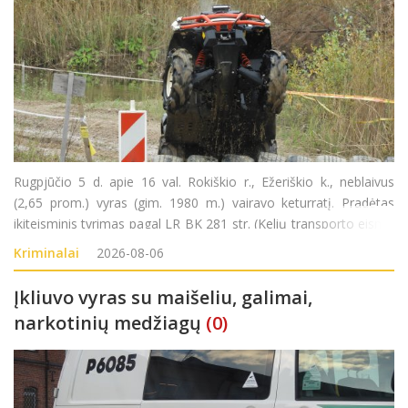
Rugpjūčio 5 d. apie 16 val. Rokiškio r., Ežeriškio k., neblaivus
(2,65 prom.) vyras (gim. 1980 m.) vairavo keturratį. Pradėtas
ikiteisminis tyrimas pagal LR BK 281 str. (Kelių transporto eismo
saugumo ar transporto priemonių eksploatavimo taisyklių
Kriminalai
2026-08-06
pažeidimas).
Įkliuvo vyras su maišeliu, galimai,
narkotinių medžiagų
(0)