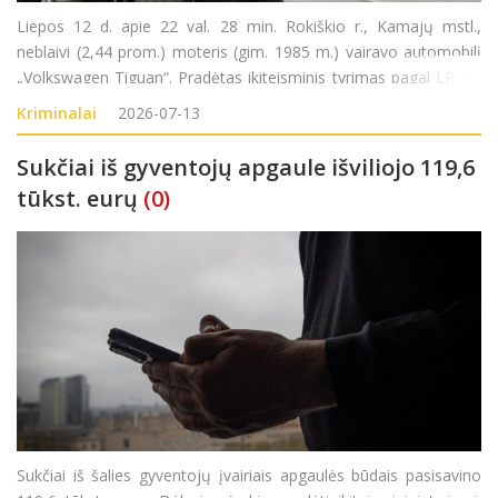
Liepos 12 d. apie 22 val. 28 min. Rokiškio r., Kamajų mstl.,
neblaivi (2,44 prom.) moteris (gim. 1985 m.) vairavo automobilį
„Volkswagen Tiguan“. Pradėtas ikiteisminis tyrimas pagal LR BK
281 str.
Kriminalai
2026-07-13
Sukčiai iš gyventojų apgaule išviliojo 119,6
tūkst. eurų
(0)
Sukčiai iš šalies gyventojų įvairiais apgaulės būdais pasisavino