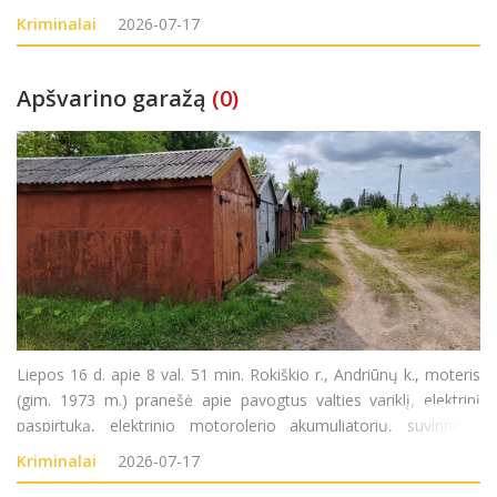
Kriminalai
2026-07-17
Apšvarino garažą
(0)
Liepos 16 d. apie 8 val. 51 min. Rokiškio r., Andriūnų k., moteris
(gim. 1973 m.) pranešė apie pavogtus valties variklį, elektrinį
paspirtuką, elektrinio motorolerio akumuliatorių, suvirinimo
aparatą, orapūtę, kampinį šlifuoklį iš garažo. Turtinė žala
Kriminalai
2026-07-17
tikslinama. Pradėta