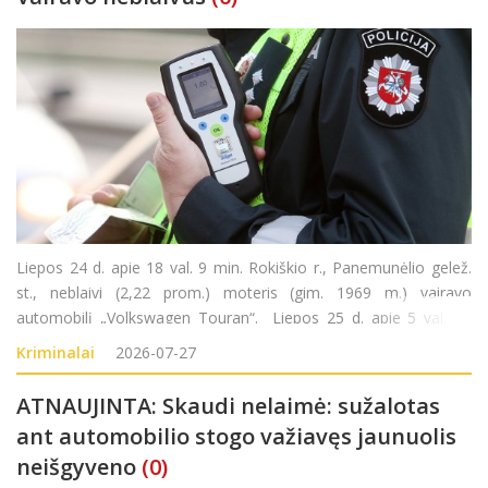
Liepos 24 d. apie 18 val. 9 min. Rokiškio r., Panemunėlio gelež.
st., neblaivi (2,22 prom.) moteris (gim. 1969 m.) vairavo
automobilį „Volkswagen Touran“. Liepos 25 d. apie 5 val. 40
min. Rokiškio r., Kazliškėlio k., neblaivus (1,88 prom.) vyras (gim.
Kriminalai
2026-07-27
2008 m.)
ATNAUJINTA: Skaudi nelaimė: sužalotas
ant automobilio stogo važiavęs jaunuolis
neišgyveno
(0)