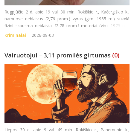
Rugpjūčio 2 d. apie 19 val. 30 min. Rokiškio r., Kačergiškio k.,
namuose neblaivus (2,76 prom.) vyras (gim. 1965 m.) sukėlė
fizinį skausmą neblaiviai (2,78 prom.) moteriai (gim. 1975 m.).
Nusikalstamos veikos padarymu įtariamas vyras sulaikytas.
Kriminalai
2026-08-03
Pradėtas ikiteisminis tyrimas pagal LR
Vairuotojui – 3,11 promilės girtumas
(0)
Liepos 30 d. apie 9 val. 49 min. Rokiškio r., Panemunio k.,