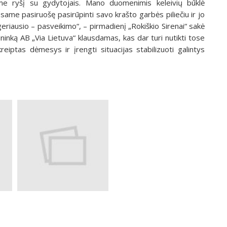
ome ryšį su gydytojais. Mano duomenimis keleivių būklė
 Esame pasiruošę pasirūpinti savo krašto garbės piliečiu ir jo
is geriausio – pasveikimo“, – pirmadienį „Rokiškio Sirenai“ sakė
ninką AB „Via Lietuva“ klausdamas, kas dar turi nutikti tose
eiptas dėmesys ir įrengti situacijas stabilizuoti galintys