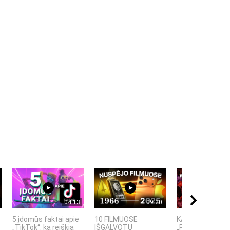
04:13
09:20
5 įdomūs faktai apie
10 FILMUOSE
KAIP KINIJA TA
„TikTok“: ką reiškia
IŠGALVOTŲ
„PASAULIO FABR