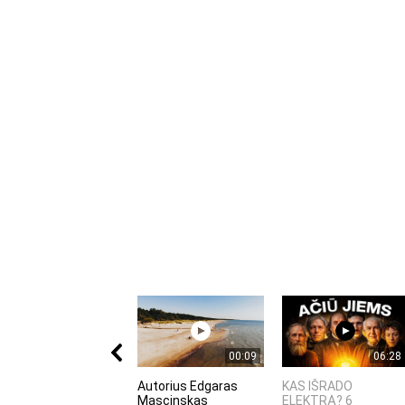
00:09
06:28
Autorius Edgaras
KAS IŠRADO
Mascinskas
ELEKTRĄ? 6