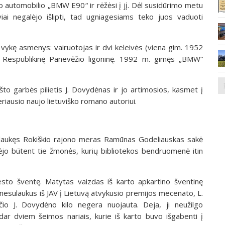
io automobilio „BMW E90“ ir rėžėsi į jį. Dėl susidūrimo metu
ai negalėjo išlipti, tad ugniagesiams teko juos vaduoti
 vykę asmenys: vairuotojas ir dvi keleivės (viena gim. 1952
į Respublikinę Panevėžio ligoninę. 1992 m. gimęs „BMW“
što garbės pilietis J. Dovydėnas ir jo artimosios, kasmet į
riausio naujo lietuviško romano autoriui.
V laukęs Rokiškio rajono meras Ramūnas Godeliauskas sakė
ėjo būtent tie žmonės, kurių bibliotekos bendruomenė itin
sto šventę. Matytas vaizdas iš karto apkartino šventinę
nesulaukus iš JAV į Lietuvą atvykusio premijos mecenato, L.
io J. Dovydėno kilo negera nuojauta. Deja, ji neužilgo
 dar dviem šeimos nariais, kurie iš karto buvo išgabenti į