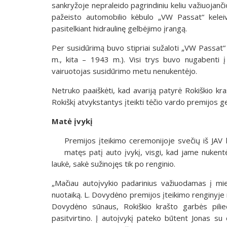
sankryžoje nepraleido pagrindiniu keliu važiuojanč
pažeisto automobilio kėbulo „VW Passat“ keleivi
pasitelkiant hidraulinę gelbėjimo įrangą.
Per susidūrimą buvo stipriai sužaloti „VW Passat“
m., kita – 1943 m.). Visi trys buvo nugabenti 
vairuotojas susidūrimo metu nenukentėjo.
Netruko paaiškėti, kad avariją patyrė Rokiškio kra
Rokiškį atvykstantys įteikti tėčio vardo premijos ge
Matė įvykį
Premijos įteikimo ceremonijoje svečių iš JA
matęs patį auto įvykį, visgi, kad jame nukent
laukė, sakė sužinojęs tik po renginio.
„Mačiau autoįvykio padarinius važiuodamas į mie
nuotaiką. L. Dovydėno premijos įteikimo renginyje 
Dovydėno sūnaus, Rokiškio krašto garbės pilieč
pasitvirtino. Į autoįvykį pateko būtent Jonas su