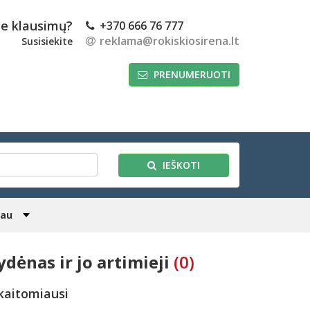
te klausimų?
+370 666 76 777
reklama@rokiskiosirena.lt
Susisiekite
PRENUMERUOTI
IEŠKOTI
iau
ydėnas ir jo artimieji
(0)
kaitomiausi