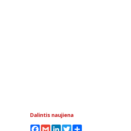
Dalintis naujiena
Facebook
Gmail
LinkedIn
Twitter
Share