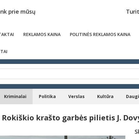
unk prie mūsų
Turi
AKTAI
REKLAMOS KAINA
POLITINĖS REKLAMOS KAINA
TAI
Kriminalai
Politika
Verslas
Kultūra
Daug
Rokiškio krašto garbės pilietis J. Dov
S