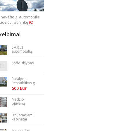
nevėžio g. automobilis
iudė dviratininkę
(0)
kelbimai
Skubus
automobilių
supirkimas
Sodo sklypas
Patalpos
Respublikos g.
23
500 Eur
Medžio
pjuvenų
granulės,
briketai
Išnuomojami
kabinetai
Nepriklausomy
bės aikštėje
Malkos 3 m.