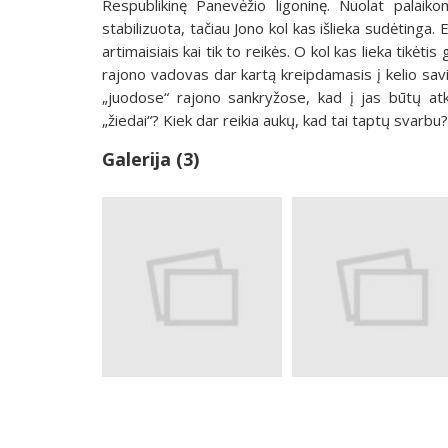
Respublikinę Panevėžio ligoninę. Nuolat palaik
stabilizuota, tačiau Jono kol kas išlieka sudėtinga.
artimaisiais kai tik to reikės. O kol kas lieka tikėt
rajono vadovas dar kartą kreipdamasis į kelio savi
„juodose“ rajono sankryžose, kad į jas būtų atkr
„žiedai“? Kiek dar reikia aukų, kad tai taptų svarbu?
Galerija (3)