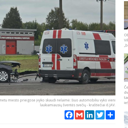
Ob
Vi
„b
Če
dv
ta
t metu miesto prieigose įvyko skaudi nelaimė: šiuo automobiliu vyko vieni
ie
laukiamiausių šventės svečių - kraštiečiai iš JAV.
Facebook
Gmail
LinkedIn
Twitter
Share