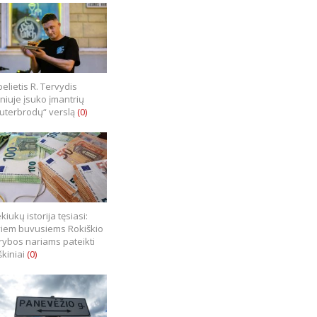
elietis R. Tervydis
lniuje įsuko įmantrių
uterbrodų“ verslą
(0)
kiukų istorija tęsiasi:
iem buvusiems Rokiškio
rybos nariams pateikti
škiniai
(0)