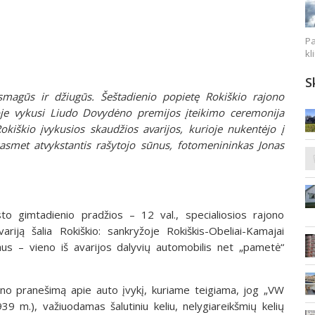
Pa
kl
S
smagūs ir džiugūs. Šeštadienio popietę Rokiškio rajono
koje vykusi Liudo Dovydėno premijos įteikimo ceremonija
Rokiškio įvykusios skaudžios avarijos, kurioje nukentėjo į
 kasmet atvykstantis rašytojo sūnus, fotomenininkas Jonas
sto gimtadienio pradžios – 12 val., specialiosios rajono
iją šalia Rokiškio: sankryžoje Rokiškis-Obeliai-Kamajai
raus – vieno iš avarijos dalyvių automobilis net „pametė“
atino pranešimą apie auto įvykį, kuriame teigiama, jog „VW
9 m.), važiuodamas šalutiniu keliu, nelygiareikšmių kelių