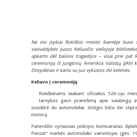
Ne visi įvykiai Rokiškio miesto šventėje buvo 
savivaldybės Juozo Keliuočio viešojoje bibliote
apkarto dėl baisios tragedijos – visai prie pat 
ceremoniją iš Jungtinių Amerikos Valstijų (JAV)
Dovydėnas ir kartu su juo vykusios dvi keleivės.
Keliavo į ceremoniją
Rokiškėnams laukiant oficialios 526-ojo mie
tarnybos gavo pranešimą apie siaubingą avar
susidūrė du automobiliai. Smūgio būta itin stip
motorą.
Panevėžio vyriausias policijos komisariatas išpl
Passat“ markės automobilio vairuotojas (gim. 193