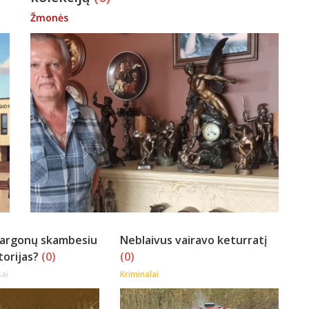
Žmonės
vargonų skambesiu
Neblaivus vairavo keturratį
torijas?
(0)
(0)
ai
Kriminalai