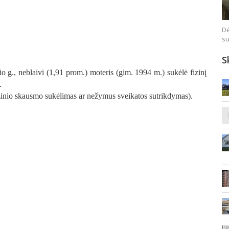
Dė
su
S
o g., neblaivi (1,91 prom.) moteris (gim. 1994 m.) sukėlė fizinį
.
izinio skausmo sukėlimas ar nežymus sveikatos sutrikdymas).