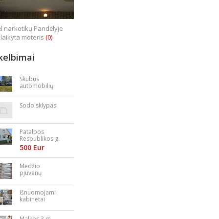
l narkotikų Pandėlyje
laikyta moteris
(0)
kelbimai
Skubus
automobilių
supirkimas
Sodo sklypas
Patalpos
Respublikos g.
23
500 Eur
Medžio
pjuvenų
granulės,
briketai
Išnuomojami
kabinetai
Nepriklausomy
bės aikštėje
Malkos 3 m.