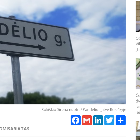
Ob
Vi
„b
Če
dv
ta
Rokiškio Sirena nuotr. / Pandėlio gatvė Rokiškyje
ie
Facebook
Gmail
LinkedIn
Twitter
Share
KOMISARIATAS