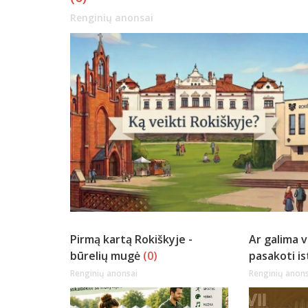
Renginių anonsai
Pirmą kartą Rokiškyje -
Ar galima 
būrelių mugė
(0)
pasakoti is
Renginių anonsai
Renginių anons