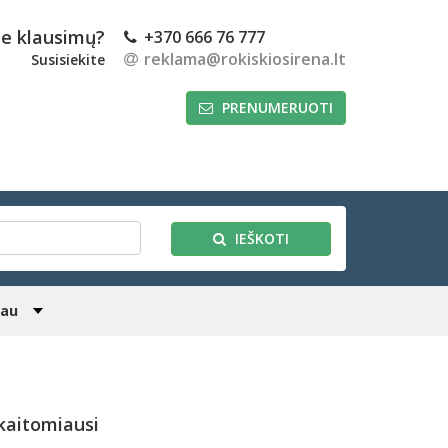
te klausimų?
+370 666 76 777
reklama@rokiskiosirena.lt
Susisiekite
PRENUMERUOTI
IEŠKOTI
iau
kaitomiausi