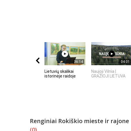
36:14
04:01
Lietuvių skalikai
Naujoji Vilnia |
istorinėje raidoje
GRAŽIOJI LIETUVA
Renginiai Rokiškio mieste ir rajone
(0)