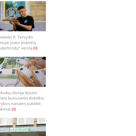
elietis R. Tervydis
lniuje įsuko įmantrių
uterbrodų“ verslą
(0)
kiukų istorija tęsiasi:
iem buvusiems Rokiškio
rybos nariams pateikti
škiniai
(0)