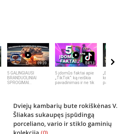
09:20
04:13
5 GALINGIAUSI
5 įdomūs faktai apie
„Bręstantis blog
BRANDUOLINIAI
„TikTok“: ką reiškia
kriminalinis seri
SPROGIMAI...
pavadinimas ir ne tik
pakeitęs televizi
Dviejų kambarių bute rokiškėnas V.
Šliakas sukaupęs įspūdingą
porceliano, vario ir stiklo gaminių
kolekciją
(0)